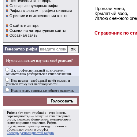
Поэтический календарь
Словарь популярных рифм
Пронзай меня,
Рифмы к словам
и
рифмы к именам
Крылатый взор,
О рифме и стихосложении в сети
Иглою снежного огн
О сайте и авторе
Ссылки на литературные сайты
Справочник по ст
Обратная связь
Генератор рифм
Нужно ли поэтам изучать своё ремесло?
Да, профессиональный поэт должен
основательно разбираться в стихосложении.
Нет, поэзия - свободный полёт мысли, и
учиться этому нет необходимости.
Нужно знать основы для общего развития.
Голосовать
Рифма
(от греч. rhythmós - стройность,
соразмерность) — созвучие стихотворных
строк, имеющее фоническое, метрическое и
композиционное значение.
Рифма
подчёркивает границу между стихами и
объединяет стихи в
строфы
.
Словарь разновидностей рифмы