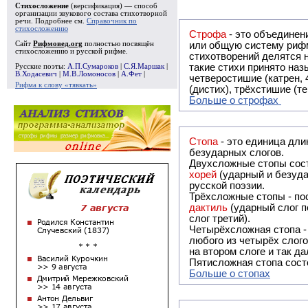
Стихосложение
(версификация) — способ
организации звукового состава стихотворной
речи. Подробнее см.
Справочник по
стихосложению
Строфа
- это объединение двух и
Сайт
Рифмовед.org
полностью посвящён
или общую систему рифм, и регулярно или периодически п
стихосложению и русской рифме.
стихотворений делятся на строфы и т.о. являются строфическими. Ес
такие стихи принято называть астрофическими. Самая популярная строфа в русской поэзии -
Русские поэты:
А.П.Сумароков
|
С.Я.Маршак
|
В.Ходасевич
|
М.В.Ломоносов
|
А.Фет
|
четверостишие (катрен,
Рифма к слову «тявкать»
(дистих), трёхстишие (т
Больше о строфах
Стопа
- это единица дли
безударных слогов.
Двухсложные стопы сост
хорей
(ударный и безуда
русской поэзии.
Трёхсложные стопы - пос
дактиль
(ударный слог п
слог третий).
Четырёхсложная стопа 
любого из четырёх слого
на втором слоге и так да
Пятисложная стопа состо
Больше о стопах