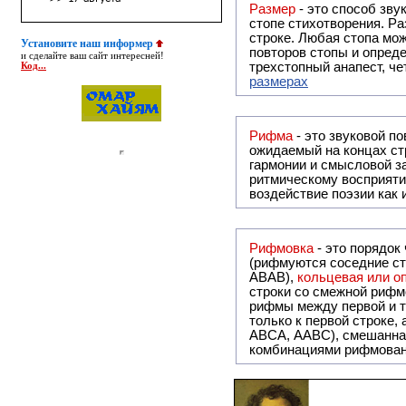
Размер
- это способ зву
стопе стихотворения. Ра
строке. Любая стопа мож
Установите наш информер
повторов стопы и опреде
и сделайте ваш сайт интересней!
трехстопный анапест, че
Код...
размерах
Рифма
- это звуковой повтор, традиционно используемый в поэзии и, как прав
ожидаемый на концах ст
гармонии и смысловой з
ритмическому восприяти
воздействие поэзии как
Рифмовка
- это порядок
(рифмуются соседние ст
ABAB),
кольцевая или 
строки со смежной рифм
рифмы между первой и т
только к первой строке,
ABCA, AABC), смешанная или вольная рифмовка (рифмовка в сложных строфах с различными
комбинациями рифмован