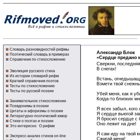
Словарь разновидностей рифмы
Александр Блок
Поэтический словарь в примерах
«Сердце предано 
Справочник по стихосложению
Сверкни, последняя
В снегах!
Эволюция русского стиха
Из истории словарей рифм
Встань, огнедышащ
Краткий справочник поэтов
Взмети твой снежны
Тесты по стихосложению
Тесты по русской поэзии
Убей меня, как я уб
Когда-то близких мн
Занимательное стихосложение
Псевдонимы в поэзии
Я всех забыл, кого
Цитаты и афоризмы о поэзии
Я сердце вьюгой за
Литературно-поэтический юмор
Я бросил сердце с 
Стихи о поэтах и поэзии
Оно лежит на дне!
Это интересно
О рифме
Я сам иду на твой к
Экспресс-анализ стихов on-line
Сжигай меня!