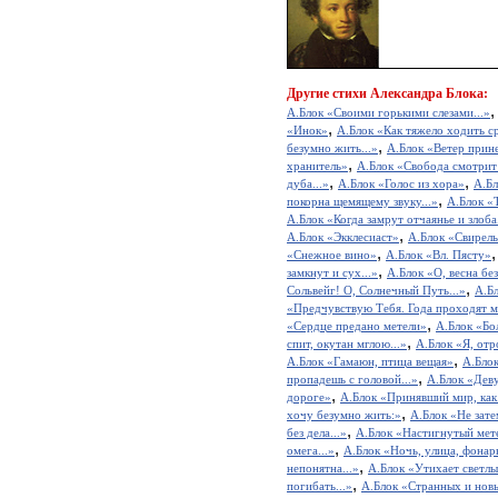
Другие
стихи Александра Блока:
А.Блок «Своими горькими слезами...»
,
«Инок»
А.Блок «Как тяжело ходить ср
,
безумно жить...»
А.Блок «Ветер прине
,
хранитель»
А.Блок «Свобода смотрит 
,
,
дуба...»
А.Блок «Голос из хора»
А.Бл
,
покорна щемящему звуку...»
А.Блок «
А.Блок «Когда замрут отчаянье и злоба.
,
А.Блок «Экклесиаст»
А.Блок «Свирель 
,
«Снежное вино»
А.Блок «Вл. Пясту»
,
замкнут и сух...»
А.Блок «О, весна без
,
Сольвейг! О, Солнечный Путь...»
А.Б
«Предчувствую Тебя. Года проходят м
,
«Сердце предано метели»
А.Блок «Бо
,
спит, окутан мглою...»
А.Блок «Я, отр
,
А.Блок «Гамаюн, птица вещая»
А.Блок
,
пропадешь с головой...»
А.Блок «Деву
,
дороге»
А.Блок «Принявший мир, как 
,
хочу безумно жить:»
А.Блок «Не зате
,
без дела...»
А.Блок «Настигнутый мет
,
омега...»
А.Блок «Ночь, улица, фонарь
,
непонятна...»
А.Блок «Утихает светлый
,
погибать...»
А.Блок «Странных и новы