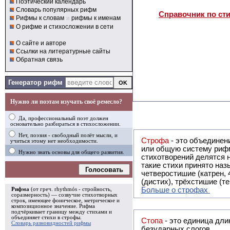
Поэтический календарь
Словарь популярных рифм
Справочник по ст
Рифмы к словам
и
рифмы к именам
О рифме и стихосложении в сети
О сайте и авторе
Ссылки на литературные сайты
Обратная связь
Генератор рифм
Нужно ли поэтам изучать своё ремесло?
Да, профессиональный поэт должен
основательно разбираться в стихосложении.
Нет, поэзия - свободный полёт мысли, и
Строфа
- это объединение двух и
учиться этому нет необходимости.
или общую систему рифм, и регулярно или периодически п
Нужно знать основы для общего развития.
стихотворений делятся на строфы и т.о. являются строфическими. Ес
такие стихи принято называть астрофическими. Самая популярная строфа в русской поэзии -
Голосовать
четверостишие (катрен,
(дистих), трёхстишие (т
Больше о строфах
Рифма
(от греч. rhythmós - стройность,
соразмерность) — созвучие стихотворных
строк, имеющее фоническое, метрическое и
композиционное значение.
Рифма
подчёркивает границу между стихами и
объединяет стихи в
строфы
.
Стопа
- это единица дли
Словарь разновидностей рифмы
безударных слогов.