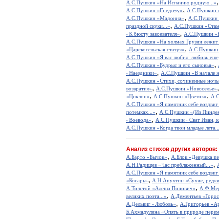
А.С.Пушкин «На Испанию родную...»
,
А.С.Пушкин «Гнедичу»
А.С.Пушкин 
,
А.С.Пушкин «Мадонна»
А.С.Пушкин
,
праздной скуки...»
А.С.Пушкин «Стамб
,
«К бюсту завоевателя»
А.С.Пушкин «Б
А.С.Пушкин «На холмах Грузии лежит 
,
«Царскосельская статуя»
А.С.Пушкин 
А.С.Пушкин «Я вас любил: любовь еще,
,
А.С.Пушкин «Будрыс и его сыновья»
,
«Наездники»
А.С.Пушкин «В начале ж
А.С.Пушкин «Стихи, сочиненные ночь
,
возвратил»
А.С.Пушкин «Новоселье»
,
,
«Циклоп»
А.С.Пушкин «Цветок»
А.
А.С.Пушкин «Я памятник себе воздвиг
,
потемках...»
А.С.Пушкин «(Из Пинде
,
«Воевода»
А.С.Пушкин «Сват Иван, ка
А.С.Пушкин «Когда твои младые лета..
Анализ стихов других авторов:
,
А.Барто «Бычок»
А.Блок «Девушка пе
,
А.Н.Радищев «Час преблаженный...»
А.С.Пушкин «Я памятник себе воздвиг
,
«Косарь»
А.Н.Апухтин «Сухие, редкие
,
А.Толстой «Алеша Попович»
А.Ф.Мер
,
великих поэта...»
А.Дементьев «Горос
,
А.Дельвиг «Любовь»
А.Григорьев «А
Б.Ахмадулина «Опять в природе перем
,