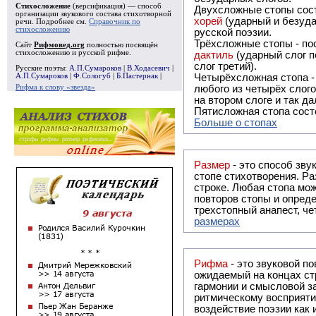
Стихосложение
(версификация) — способ
Двухсложные стопы сост
организации звукового состава стихотворной
хорей
(ударный и безуда
речи. Подробнее см.
Справочник по
стихосложению
русской поэзии.
Трёхсложные стопы - пос
Сайт
Рифмовед.org
полностью посвящён
стихосложению и русской рифме.
дактиль
(ударный слог п
слог третий).
Русские поэты:
А.П.Сумароков
|
В.Ходасевич
|
А.П.Сумароков
|
Ф.Сологуб
|
Б.Пастернак
|
Четырёхсложная стопа 
Рифма к слову «звезда»
любого из четырёх слого
на втором слоге и так да
Пятисложная стопа состо
Больше о стопах
Размер
- это способ зву
стопе стихотворения. Ра
строке. Любая стопа мож
повторов стопы и опреде
трехстопный анапест, че
размерах
Рифма
- это звуковой повтор, традиционно используемый в поэзии и, как прав
ожидаемый на концах ст
гармонии и смысловой з
ритмическому восприяти
воздействие поэзии как