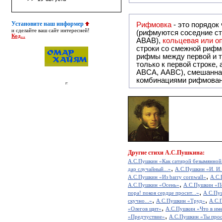
Установите наш информер
Рифмовка
- это порядок
и сделайте ваш сайт интересней!
(рифмуются соседние ст
Код...
ABAB),
кольцевая или 
строки со смежной рифм
рифмы между первой и т
только к первой строке,
ABCA, AABC), смешанная или вольная рифмовка (рифмовка в сложных строфах с различными
комбинациями рифмован
Другие
стихи А.С.Пушкина:
А.С.Пушкин «Как сатирой безымянной.
,
дар случайный...»
А.С.Пушкин «И. И
,
А.С.Пушкин «Из barry cornwall»
А.С.
,
А.С.Пушкин «Осень»
А.С.Пушкин «Пе
,
пора! покоя сердце просит...»
А.С.Пуш
,
,
скучно...»
А.С.Пушкин «Труд»
А.С.
,
«Олегов щит»
А.С.Пушкин «Что в име
,
«Предчуствие»
А.С.Пушкин «Ты просв