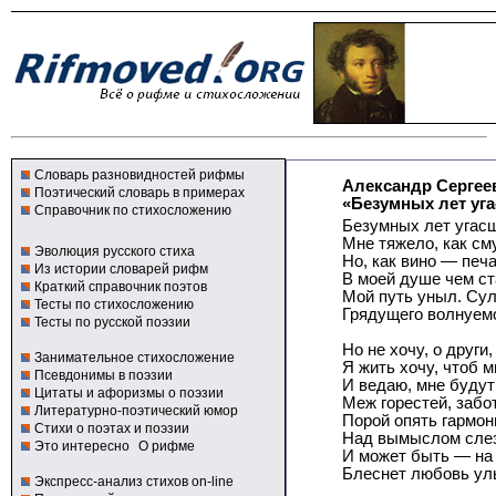
Словарь разновидностей рифмы
Александр Сергее
Поэтический словарь в примерах
«Безумных лет уга
Справочник по стихосложению
Безумных лет угас
Мне тяжело, как см
Эволюция русского стиха
Но, как вино — печ
Из истории словарей рифм
В моей душе чем ст
Краткий справочник поэтов
Мой путь уныл. Сул
Тесты по стихосложению
Грядущего волнуем
Тесты по русской поэзии
Но не хочу, о други,
Занимательное стихосложение
Я жить хочу, чтоб 
Псевдонимы в поэзии
И ведаю, мне буду
Цитаты и афоризмы о поэзии
Меж горестей, забо
Литературно-поэтический юмор
Порой опять гармон
Стихи о поэтах и поэзии
Над вымыслом сле
Это интересно
О рифме
И может быть — на
Блеснет любовь ул
Экспресс-анализ стихов on-line