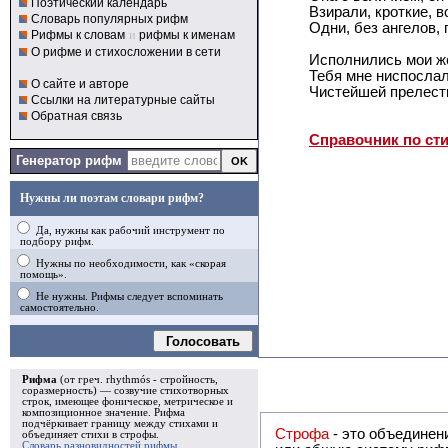
Поэтический календарь
Взирали, кроткие, в
Словарь популярных рифм
Одни, без ангелов,
Рифмы к словам
и
рифмы к именам
О рифме и стихосложении в сети
Исполнились мои ж
Тебя мне ниспослал
О сайте и авторе
Чистейшей прелест
Ссылки на литературные сайты
Обратная связь
Справочник по ст
Генератор рифм
Нужны ли поэтам словари рифм?
Да, нужны как рабочий инструмент по
подбору рифм.
Нужны по необходимости, как «скорая
помощь».
Не нужны. Рифмы следует вспоминать
самостоятельно.
Голосовать
Рифма
(от греч. rhythmós - стройность,
соразмерность) — созвучие стихотворных
строк, имеющее фоническое, метрическое и
композиционное значение.
Рифма
подчёркивает границу между стихами и
Строфа
- это объединение двух и
объединяет стихи в
строфы
.
Словарь разновидностей рифмы