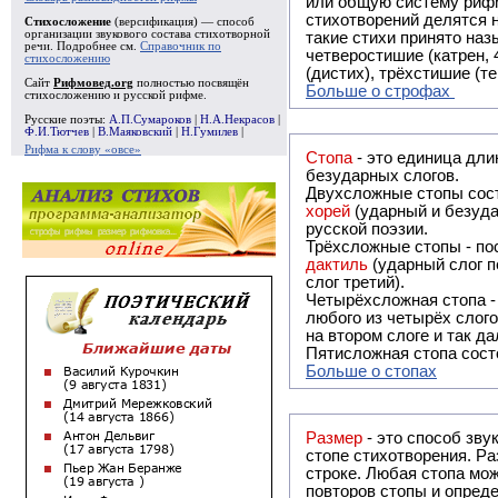
или общую систему рифм, и регулярно или периодически п
стихотворений делятся на строфы и т.о. являются строфическими. Ес
Стихосложение
(версификация) — способ
организации звукового состава стихотворной
такие стихи принято называть астрофическими. Самая популярная строфа в русской поэзии -
речи. Подробнее см.
Справочник по
четверостишие (катрен,
стихосложению
(дистих), трёхстишие (т
Сайт
Рифмовед.org
полностью посвящён
Больше о строфах
стихосложению и русской рифме.
Русские поэты:
А.П.Сумароков
|
Н.А.Некрасов
|
Ф.И.Тютчев
|
В.Маяковский
|
Н.Гумилев
|
Рифма к слову «овсе»
Стопа
- это единица дли
безударных слогов.
Двухсложные стопы сост
хорей
(ударный и безуда
русской поэзии.
Трёхсложные стопы - пос
дактиль
(ударный слог п
слог третий).
Четырёхсложная стопа 
любого из четырёх слого
на втором слоге и так да
Пятисложная стопа состо
Больше о стопах
Размер
- это способ зву
стопе стихотворения. Ра
строке. Любая стопа мож
повторов стопы и опреде