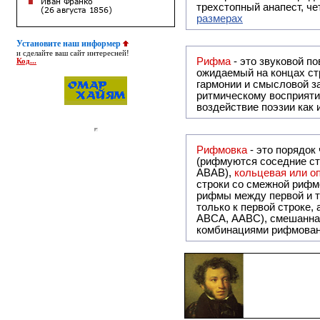
трехстопный анапест, че
размерах
Установите наш информер
и сделайте ваш сайт интересней!
Рифма
- это звуковой повтор, традиционно используемый в поэзии и, как прав
Код...
ожидаемый на концах ст
гармонии и смысловой з
ритмическому восприяти
воздействие поэзии как
Рифмовка
- это порядок
(рифмуются соседние ст
ABAB),
кольцевая или 
строки со смежной рифм
рифмы между первой и т
только к первой строке,
ABCA, AABC), смешанная или вольная рифмовка (рифмовка в сложных строфах с различными
комбинациями рифмован