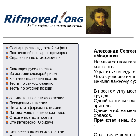
Словарь разновидностей рифмы
Александр Сергее
Поэтический словарь в примерах
«Мадонна»
Справочник по стихосложению
Не множеством кар
мастеров
Эволюция русского стиха
Украсить я всегда 
Из истории словарей рифм
Чтоб суеверно им д
Краткий справочник поэтов
Внимая важному су
Тесты по стихосложению
Тесты по русской поэзии
В простом углу мое
трудов,
Занимательное стихосложение
Одной картины я ж
Псевдонимы в поэзии
зритель,
Цитаты и афоризмы о поэзии
Одной: чтоб на меня
Литературно-поэтический юмор
облаков,
Стихи о поэтах и поэзии
Пречистая и наш б
Это интересно
О рифме
-
Экспресс-анализ стихов on-line
Она с величием, он 