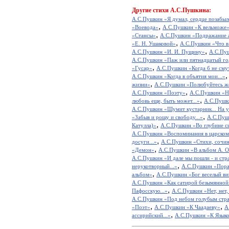
Другие
стихи А.С.Пушкина:
А.С.Пушкин «Я думал, сердце позабыло
,
«Воевода»
А.С.Пушкин «К вельможе
,
«Стансы»
А.С.Пушкин «Подражание 
,
«E. Н. Ушаковой»
А.С.Пушкин «Что в 
,
А.С.Пушкин «И. И. Пущину»
А.С.Пуш
А.С.Пушкин «Паж или пятнадцатый го
,
«Гусар»
А.С.Пушкин «Когда б не смут
А.С.Пушкин «Когда в объятия мои...»
,
жизни»
А.С.Пушкин «Полюбуйтесь же 
,
А.С.Пушкин «Поэту»
А.С.Пушкин «Не
,
любовь еще, быть может...»
А.С.Пушки
А.С.Пушкин «Шумит кустарник... На ут
,
«Забыв и рощу и свободу...»
А.С.Пушк
,
Катулла)»
А.С.Пушкин «Во глубине с
А.С.Пушкин «Воспоминания в царском
,
досуги...»
А.С.Пушкин «Стихи, сочин
,
«Демон»
А.С.Пушкин «В альбом А. 
А.С.Пушкин «И дале мы пошли - и стра
,
нерукотворный...»
А.С.Пушкин «Пора, 
,
альбом»
А.С.Пушкин «Бог веселый ви
А.С.Пушкин «Как сатирой безымянной.
,
Пафосскую...»
А.С.Пушкин «Нет, нет, 
А.С.Пушкин «Под небом голубым стра
,
,
«Поэт»
А.С.Пушкин «К Чаадаеву»
А
,
ассирийский...»
А.С.Пушкин «К Язык