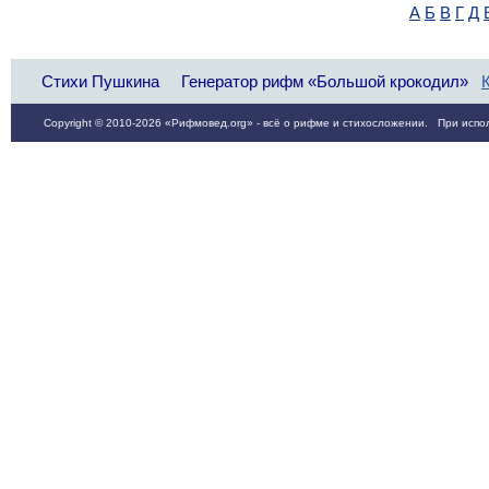
А
Б
В
Г
Д
Стихи Пушкина
Генератор рифм «Большой крокодил»
Copyright © 2010-2026 «Рифмовед.org» - всё о рифме и стихосложении. При испол