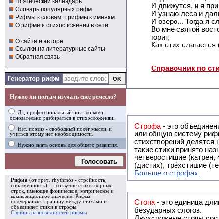
Поэтический календарь
И движутся, и я при
Словарь популярных рифм
И узнаю леса и даль
Рифмы к словам
и
рифмы к именам
И озеро... Тогда я с
О рифме и стихосложении в сети
Во мне святой восто
горит,
О сайте и авторе
Как стих слагается 
Ссылки на литературные сайты
Обратная связь
Справочник по ст
Генератор рифм
Нужно ли поэтам изучать своё ремесло?
Да, профессиональный поэт должен
основательно разбираться в стихосложении.
Строфа
- это объединение двух и
Нет, поэзия - свободный полёт мысли, и
или общую систему рифм, и регулярно или периодически п
учиться этому нет необходимости.
стихотворений делятся на строфы и т.о. являются строфическими. Ес
Нужно знать основы для общего развития.
такие стихи принято называть астрофическими. Самая популярная строфа в русской поэзии -
четверостишие (катрен,
Голосовать
(дистих), трёхстишие (т
Больше о строфах
Рифма
(от греч. rhythmós - стройность,
соразмерность) — созвучие стихотворных
строк, имеющее фоническое, метрическое и
композиционное значение.
Рифма
Стопа
- это единица дли
подчёркивает границу между стихами и
объединяет стихи в
строфы
.
безударных слогов.
Словарь разновидностей рифмы
Двухсложные стопы сост