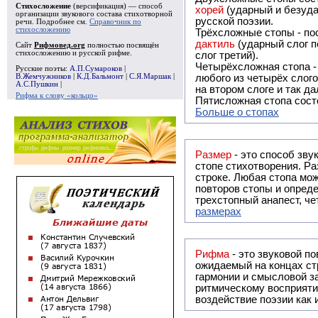
Стихосложение
(версификация) — способ
хорей
(ударный и безуда
организации звукового состава стихотворной
русской поэзии.
речи. Подробнее см.
Справочник по
стихосложению
Трёхсложные стопы - пос
дактиль
(ударный слог п
Сайт
Рифмовед.org
полностью посвящён
стихосложению и русской рифме.
слог третий).
Четырёхсложная стопа 
Русские поэты:
А.П.Сумароков
|
В.Жемчужников
|
К.Д.Бальмонт
|
С.Я.Маршак
|
любого из четырёх слого
А.С.Пушкин
|
на втором слоге и так да
Рифма к слову «кольцо»
Пятисложная стопа состо
Больше о стопах
Размер
- это способ зву
стопе стихотворения. Ра
строке. Любая стопа мож
повторов стопы и опреде
трехстопный анапест, че
размерах
Рифма
- это звуковой повтор, традиционно используемый в поэзии и, как прав
ожидаемый на концах ст
гармонии и смысловой з
ритмическому восприяти
воздействие поэзии как