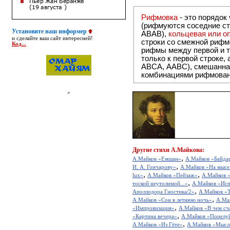
Рифмовка
- это порядок
(рифмуются соседние ст
Установите наш информер
ABAB),
кольцевая или 
и сделайте ваш сайт интересней!
строки со смежной рифм
Код...
рифмы между первой и т
только к первой строке,
ABCA, AABC), смешанная или вольная рифмовка (рифмовка в сложных строфах с различными
комбинациями рифмован
Другие
стихи А.Майкова:
,
А.Майков «Емшан»
А.Майков «Байда
,
И. А. Гончарову»
А.Майков «На мысе 
,
,
lux»
А.Майков «Пейзаж»
А.Майков «
,
тоской неутолимой...»
А.Майков «Исп
,
Аполлодора Гностика/2»
А.Майков «Т
,
А.Майков «Сон в летнюю ночь»
А.Ма
,
«Импровизация»
А.Майков «В чем сча
,
«Картина вечера»
А.Майков «Поцелу
,
А.Майков «Из Гёте»
А.Майков «Мысл