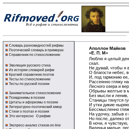
Словарь разновидностей рифмы
Аполлон Майков
Поэтический словарь в примерах
«Е. П. М»
Справочник по стихосложению
Люблю я целый день
скал.
Эволюция русского стиха
Не думай, чтобы я 
Из истории словарей рифм
О благости небес, 
Краткий справочник поэтов
И, под гармонию ее,
Тесты по стихосложению
Рассеянно гляжу н
Тесты по русской поэзии
Лесного озера и вер
Обрывы желтые в м
Занимательное стихосложение
Без мысли и ленив, 
Псевдонимы в поэзии
Станицы тянутся гу
Цитаты и афоризмы о поэзии
И утки дикие ныряю
Литературно-поэтический юмор
Бессмысленно гляж
Стихи о поэтах и поэзии
На удочку, забыв о 
Это интересно
О рифме
Но после, далеко о
В ночи, я чувствую
Экспресс-анализ стихов on-line
Виденья милые, пес