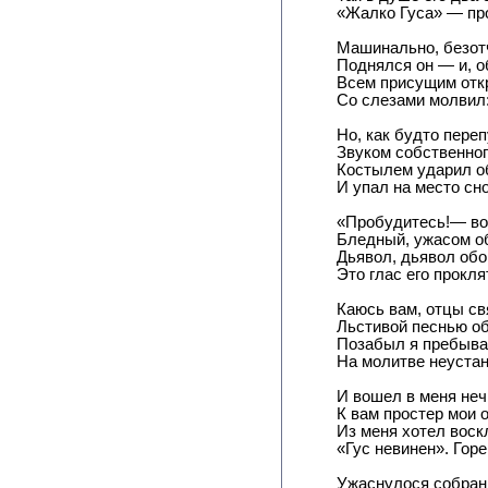
«Жалко Гуса» — пр
Машинально, безот
Поднялся он — и, о
Всем присущим отк
Со слезами молвил:
Но, как будто переп
Звуком собственног
Костылем ударил о
И упал на место сн
«Пробудитесь!— во
Бледный, ужасом 
Дьявол, дьявол обо
Это глас его прокля
Каюсь вам, отцы св
Льстивой песнью о
Позабыл я пребыва
На молитве неуста
И вошел в меня неч
К вам простер мои 
Из меня хотел воск
«Гус невинен». Горе,
Ужаснулося собран