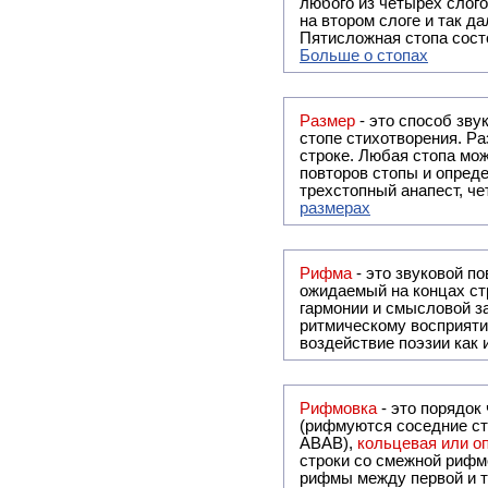
любого из четырёх слого
на втором слоге и так да
Пятисложная стопа состо
Больше о стопах
Размер
- это способ зву
стопе стихотворения. Ра
строке. Любая стопа мож
повторов стопы и опреде
трехстопный анапест, че
размерах
Рифма
- это звуковой повтор, традиционно используемый в поэзии и, как прав
ожидаемый на концах ст
гармонии и смысловой з
ритмическому восприяти
воздействие поэзии как
Рифмовка
- это порядок
(рифмуются соседние ст
ABAB),
кольцевая или 
строки со смежной рифм
рифмы между первой и т