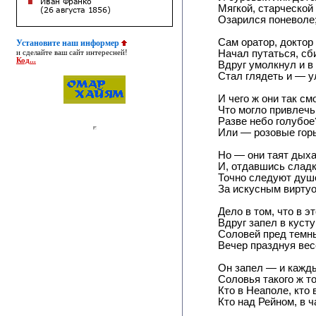
Мягкой, старческой
Озарился поневоле
Сам оратор, доктор
Установите наш информер
Начал путаться, сб
и сделайте ваш сайт интересней!
Код...
Вдруг умолкнул и в
Стал глядеть и — у
И чего ж они так см
Что могло привлечь
Разве небо голубое
Или — розовые гор
Но — они таят дых
И, отдавшись сладк
Точно следуют ду
За искусным виртуо
Дело в том, что в э
Вдруг запел в кусту
Соловей пред темн
Вечер празднуя вес
Он запел — и кажд
Соловья такого ж то
Кто в Неаполе, кто 
Кто над Рейном, в ч