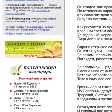
Стихосложение
(версификация) — способ
Он глядел, как мрак
организации звукового состава стихотворной
речи. Подробнее см.
Справочник по
По готическим карн
стихосложению
Как скользят лучи 
Вкруг по мантиям и 
Сайт
Рифмовед.org
полностью посвящён
стихосложению и русской рифме.
Как рисуются на мр
Русские поэты:
А.П.Сумароков
|
А.Блок
|
Ф.Сологуб
|
В.Капнист
|
С.Я.Маршак
|
Красным светом об
Рифма к слову «укорочу»
Ус задорный, череп
Лица добрые и злые
Вдруг в открытое о
Он взглянул и — ож
За пажом невольно 
Поглядел, развесел
За владыкой — ряд 
Словно нива от ды
Ветерка, оборотило
Тихо к саду всё соб
Грозный сонм князе
Из Сорбонны депут
Трирский, Люттихск
Кардиналы и прела
Оглянулся даже па
И суровый лик дот