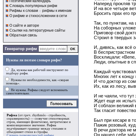
Поэтический календарь
Наперед прокляв тр
Словарь популярных рифм
И на все четыре ве
Рифмы к словам
и
рифмы к именам
Бросить прах его пр
О рифме и стихосложении в сети
Так, по пунктам, на 
О сайте и авторе
На соборных уложе
Ссылки на литературные сайты
Приговор свой докт
Обратная связь
Строил в твердых 
И, дивясь, как всё 
Генератор рифм
В беспристрастном 
Восклицали: «Bene
Нужны ли поэтам словари рифм?
Люди, опытные в сп
Да, нужны как рабочий инструмент по
Каждый чувствовал,
подбору рифм.
Многих лет к концу
Нужны по необходимости, как «скорая
И что доктор из со
помощь».
Их, как из лесу, выв
Не нужны. Рифмы следует вспоминать
самостоятельно.
И не чаяли, что тут
Ждет еще их испыта
Голосовать
И соблазн великий
Так гласит повеств
Рифма
(от греч. rhythmós - стройность,
соразмерность) — созвучие стихотворных
Был при кесаре в т
строк, имеющее фоническое, метрическое и
Пажик розовый, куд
композиционное значение.
Рифма
подчёркивает границу между стихами и
В речи доктора не м
объединяет стихи в
строфы
.
Он нашел себе заб
Словарь разновидностей рифмы