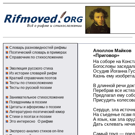
Словарь разновидностей рифмы
Аполлон Майков
Поэтический словарь в примерах
«Приговор»
Справочник по стихосложению
На соборе на Конс
Богословы заседал
Эволюция русского стиха
Осудив Йоганна Гус
Из истории словарей рифм
Казнь ему изобрета
Краткий справочник поэтов
Тесты по стихосложению
В длинной речи док
Тесты по русской поэзии
Перебрав все истяз
Предлагал ему соб
Занимательное стихосложение
Присудить колесов
Псевдонимы в поэзии
Цитаты и афоризмы о поэзии
Сердце, зла источн
Литературно-поэтический юмор
На съеденье псам п
Стихи о поэтах и поэзии
А язык, как зла ору
Это интересно
О рифме
Дать склевать нечи
Экспресс-анализ стихов on-line
Самый труп — пред