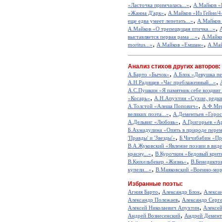
,
«Ласточка примчалась...»
А.Майков «
,
«Жанна Д'арк»
А.Майков «Из Гейне/4
,
еще едва умеет лепетать...»
А.Майков
,
А.Майков «О трепещущая птичка...»
,
выставляется первая рама ...»
А.Майко
,
,
moritus...»
А.Майков «Емшан»
А.Май
Анализ стихов других авторов:
,
А.Барто «Бычок»
А.Блок «Девушка пе
,
А.Н.Радищев «Час преблаженный...»
А.С.Пушкин «Я памятник себе воздвиг
,
«Косарь»
А.Н.Апухтин «Сухие, редкие
,
А.Толстой «Алеша Попович»
А.Ф.Мер
,
великих поэта...»
А.Дементьев «Горос
,
А.Дельвиг «Любовь»
А.Григорьев «А
Б.Ахмадулина «Опять в природе перем
,
'Правды' и 'Звезды'»
Б.Чичибабин «Пр
В.А.Жуковский «Явление поэзии в виде
,
красну...»
В.Курочкин «Бедовый крит
,
В.Кюхельбекер «Жизнь»
В.Бенедикто
,
купели...»
В.Маяковский «Военно-мор
Избранные поэты:
,
,
Агния Барто
Александр Блок
Алекса
,
Александр Полежаев
Александр Серг
,
Алексей Николаевич Апухтин
Алексе
,
Андрей Вознесенский
Андрей Демент