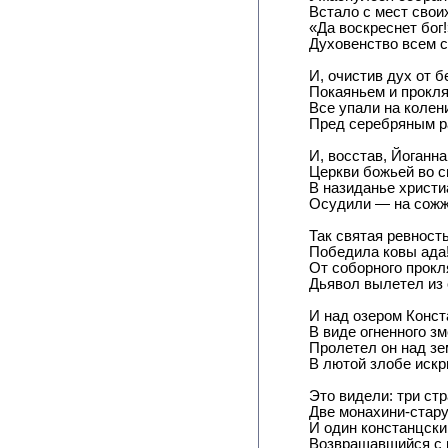
Встало с мест свои
«Да воскреснет бог
Духовенство всем 
И, очистив дух от б
Покаяньем и прокля
Все упали на колен
Пред серебряным 
И, восстав, Йоганна
Церкви божьей во с
В назиданье христи
Осудили — на сожже
Так святая ревность
Победила ковы ада
От соборного прокл
Дьявол вылетел из 
И над озером Конст
В виде огненного зм
Пролетел он над з
В лютой злобе искр
Это видели: три стр
Две монахини-стар
И один констанцски
Возвращавшийся с 