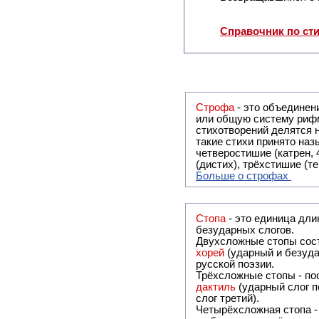
Справочник по ст
Строфа
- это объединение двух и
или общую систему рифм, и регулярно или периодически п
стихотворений делятся на строфы и т.о. являются строфическими. Ес
такие стихи принято называть астрофическими. Самая популярная строфа в русской поэзии -
четверостишие (катрен,
(дистих), трёхстишие (т
Больше о строфах
Стопа
- это единица дли
безударных слогов.
Двухсложные стопы сост
хорей
(ударный и безуда
русской поэзии.
Трёхсложные стопы - пос
дактиль
(ударный слог п
слог третий).
Четырёхсложная стопа 