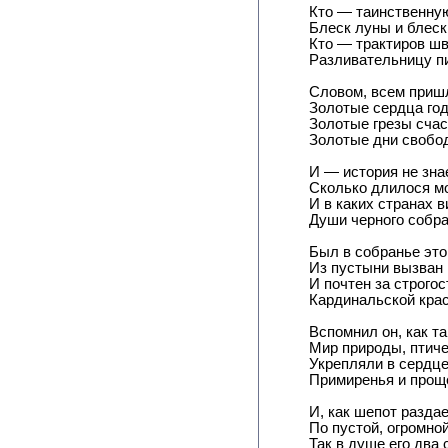
Кто — таинственную
Блеск луны и блеск
Кто — трактиров шв
Разливательницу пи
Словом, всем приш
Золотые сердца го
Золотые грезы счас
Золотые дни свобод
И — история не знае
Сколько длилося м
И в каких странах 
Души черного собра
Был в собранье это
Из пустыни вызван
И почтен за строгос
Кардинальской кра
Вспомнил он, как та
Мир природы, птиче
Укрепляли в сердце
Примиренья и прощ
И, как шепот разда
По пустой, огромной
Так в душе его два 