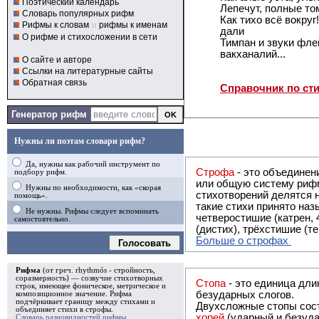
Поэтический календарь
Лепечут, полные том
Словарь популярных рифм
Как тихо всё вокру
Рифмы к словам
и
рифмы к именам
дали
О рифме и стихосложении в сети
Тимпан и звуки фле
вакханалий...
О сайте и авторе
Ссылки на литературные сайты
Обратная связь
Справочник по ст
Генератор рифм
Нужны ли поэтам словари рифм?
Да, нужны как рабочий инструмент по
Строфа
- это объединение двух и
подбору рифм.
или общую систему рифм, и регулярно или периодически п
Нужны по необходимости, как «скорая
стихотворений делятся на строфы и т.о. являются строфическими. Ес
помощь».
такие стихи принято называть астрофическими. Самая популярная строфа в русской поэзии -
Не нужны. Рифмы следует вспоминать
четверостишие (катрен,
самостоятельно.
(дистих), трёхстишие (т
Больше о строфах
Голосовать
Рифма
(от греч. rhythmós - стройность,
соразмерность) — созвучие стихотворных
Стопа
- это единица дли
строк, имеющее фоническое, метрическое и
безударных слогов.
композиционное значение.
Рифма
подчёркивает границу между стихами и
Двухсложные стопы сост
объединяет стихи в
строфы
.
хорей
(ударный и безуда
Словарь разновидностей рифмы