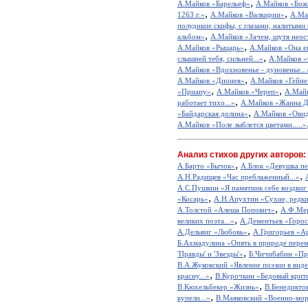
,
А.Майков «Барельеф»
А.Майков «Боже
,
,
1263 г.»
А.Майков «Валкирии»
А.Ма
полудикие скифы, с глазами, налитыми 
,
альбом»
А.Майков «Зачем, шутя неос
,
А.Майков «Рыцарь»
А.Майков «Она ещ
,
слышней тебя, сильней...»
А.Майков «
А.Майков «Вдохновенье - дуновенье...
,
А.Майков «Дионея»
А.Майков «Гейне
,
,
«Приапу»
А.Майков «Череп»
А.Май
,
работает тихо...»
А.Майков «Жанна Д
,
«Байдарская долина»
А.Майков «Ови
А.Майков «Поле зыблется цветами.....»
Анализ стихов других авторов:
,
А.Барто «Бычок»
А.Блок «Девушка пе
,
А.Н.Радищев «Час преблаженный...»
А.С.Пушкин «Я памятник себе воздвиг
,
«Косарь»
А.Н.Апухтин «Сухие, редкие
,
А.Толстой «Алеша Попович»
А.Ф.Мер
,
великих поэта...»
А.Дементьев «Горос
,
А.Дельвиг «Любовь»
А.Григорьев «А
Б.Ахмадулина «Опять в природе перем
,
'Правды' и 'Звезды'»
Б.Чичибабин «Пр
В.А.Жуковский «Явление поэзии в виде
,
красну...»
В.Курочкин «Бедовый крит
,
В.Кюхельбекер «Жизнь»
В.Бенедикто
,
купели...»
В.Маяковский «Военно-мор