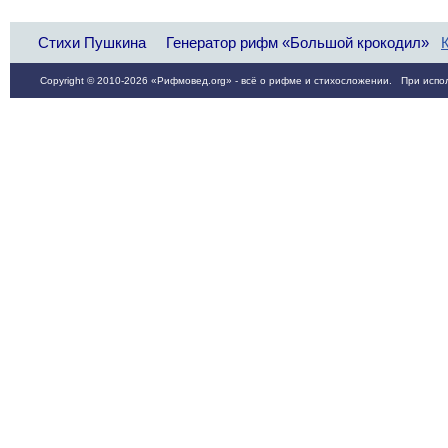
Стихи Пушкина
Генератор рифм «Большой крокодил»
Copyright © 2010-2026 «Рифмовед.org» - всё о рифме и стихосложении. При испол