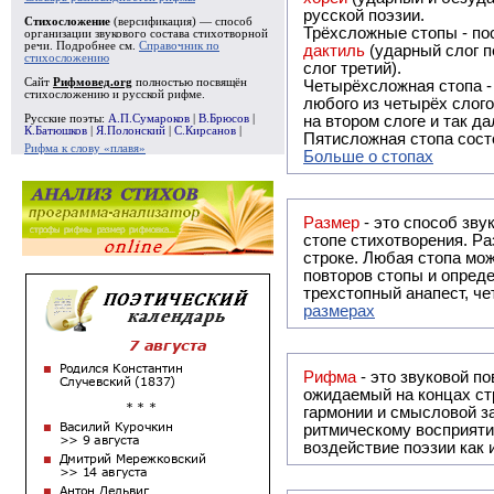
русской поэзии.
Стихосложение
(версификация) — способ
Трёхсложные стопы - пос
организации звукового состава стихотворной
речи. Подробнее см.
Справочник по
дактиль
(ударный слог п
стихосложению
слог третий).
Сайт
Рифмовед.org
полностью посвящён
Четырёхсложная стопа 
стихосложению и русской рифме.
любого из четырёх слого
Русские поэты:
А.П.Сумароков
|
В.Брюсов
|
на втором слоге и так да
К.Батюшков
|
Я.Полонский
|
С.Кирсанов
|
Пятисложная стопа состо
Рифма к слову «плавя»
Больше о стопах
Размер
- это способ зву
стопе стихотворения. Ра
строке. Любая стопа мож
повторов стопы и опреде
трехстопный анапест, че
размерах
Рифма
- это звуковой повтор, традиционно используемый в поэзии и, как прав
ожидаемый на концах ст
гармонии и смысловой з
ритмическому восприяти
воздействие поэзии как