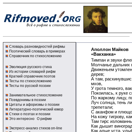
Словарь разновидностей рифмы
Аполлон Майков
Поэтический словарь в примерах
«Вакханка»
Справочник по стихосложению
Тимпан и звуки фле
Молчанье дальних г
Эволюция русского стиха
Движеньем утомлен,
Из истории словарей рифм
дерев;
Краткий справочник поэтов
А там, раскинувшис
Тесты по стихосложению
мхов,
Тесты по русской поэзии
У грота темного, в
Покоилась, к руке с
Занимательное стихосложение
По жаркому лицу, п
Псевдонимы в поэзии
Луч солнца, тень л
Цитаты и афоризмы о поэзии
трепетали;
Литературно-поэтический юмор
С аканфом и плющо
Стихи о поэтах и поэзии
На кожу тигрову, ка
Это интересно
О рифме
Там тирс изломанны
Как дышит виноград
Экспресс-анализ стихов on-line
Как алые уста, улы