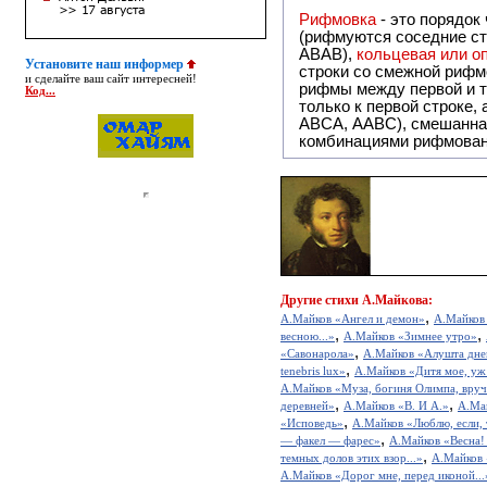
Рифмовка
- это порядок
(рифмуются соседние ст
ABAB),
кольцевая или 
Установите наш информер
строки со смежной рифм
и сделайте ваш сайт интересней!
рифмы между первой и т
Код...
только к первой строке,
ABCA, AABC), смешанная или вольная рифмовка (рифмовка в сложных строфах с различными
комбинациями рифмован
Другие
стихи А.Майкова:
,
А.Майков «Ангел и демон»
А.Майков 
,
,
весною...»
А.Майков «Зимнее утро»
,
«Савонарола»
А.Майков «Алушта дн
,
tenebris lux»
А.Майков «Дитя мое, уж 
А.Майков «Муза, богиня Олимпа, вручи
,
,
деревней»
А.Майков «В. И А.»
А.Май
,
«Исповедь»
А.Майков «Люблю, если, 
,
— факел — фарес»
А.Майков «Весна! 
,
темных долов этих взор...»
А.Майков 
А.Майков «Дорог мне, перед иконой...