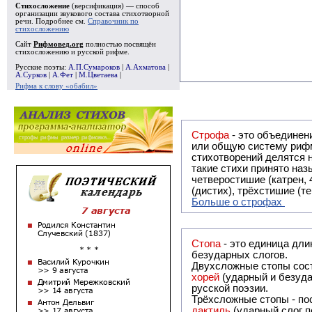
Стихосложение
(версификация) — способ
организации звукового состава стихотворной
речи. Подробнее см.
Справочник по
стихосложению
Сайт
Рифмовед.org
полностью посвящён
стихосложению и русской рифме.
Русские поэты:
А.П.Сумароков
|
А.Ахматова
|
А.Сурков
|
А.Фет
|
М.Цветаева
|
Рифма к слову «обабил»
Строфа
- это объединение двух и
или общую систему рифм, и регулярно или периодически п
стихотворений делятся на строфы и т.о. являются строфическими. Ес
такие стихи принято называть астрофическими. Самая популярная строфа в русской поэзии -
четверостишие (катрен,
(дистих), трёхстишие (т
Больше о строфах
Стопа
- это единица дли
безударных слогов.
Двухсложные стопы сост
хорей
(ударный и безуда
русской поэзии.
Трёхсложные стопы - пос
дактиль
(ударный слог п