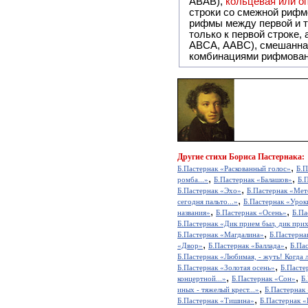
ABAB),
кольцевая или 
строки со смежной рифм
рифмы между первой и т
только к первой строке,
ABCA, AABC), смешанная или вольная рифмовка (рифмовка в сложных строфах с различными
комбинациями рифмован
Другие
стихи Бориса Пастернака:
,
Б.Пастернак «Раскованный голос»
Б.П
,
,
ромба...»
Б.Пастернак «Балашов»
Б.
,
Б.Пастернак «Эхо»
Б.Пастернак «Мет
,
сегодня пальто...»
Б.Пастернак «Урок
,
,
названия»
Б.Пастернак «Осень»
Б.Па
Б.Пастернак «Дик прием был, дик при
,
Б.Пастернак «Магдалина»
Б.Пастерна
,
,
«Двор»
Б.Пастернак «Баллада»
Б.Па
Б.Пастернак «Любимая, - жуть! Когда 
,
Б.Пастернак «Золотая осень»
Б.Пасте
,
,
концертной...»
Б.Пастернак «Сон»
Б
,
иных - тяжелый крест...»
Б.Пастернак
,
Б.Пастернак «Тишина»
Б.Пастернак 