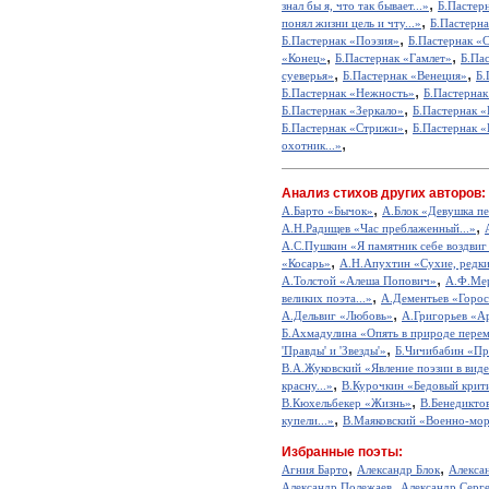
,
знал бы я, что так бывает...»
Б.Пастерн
,
понял жизни цель и чту...»
Б.Пастерна
,
Б.Пастернак «Поэзия»
Б.Пастернак «
,
,
«Конец»
Б.Пастернак «Гамлет»
Б.Па
,
,
суеверья»
Б.Пастернак «Венеция»
Б.
,
Б.Пастернак «Нежность»
Б.Пастерна
,
Б.Пастернак «Зеркало»
Б.Пастернак «
,
Б.Пастернак «Стрижи»
Б.Пастернак «
,
охотник...»
Анализ стихов других авторов:
,
А.Барто «Бычок»
А.Блок «Девушка пе
,
А.Н.Радищев «Час преблаженный...»
А.С.Пушкин «Я памятник себе воздвиг
,
«Косарь»
А.Н.Апухтин «Сухие, редкие
,
А.Толстой «Алеша Попович»
А.Ф.Мер
,
великих поэта...»
А.Дементьев «Горос
,
А.Дельвиг «Любовь»
А.Григорьев «А
Б.Ахмадулина «Опять в природе перем
,
'Правды' и 'Звезды'»
Б.Чичибабин «Пр
В.А.Жуковский «Явление поэзии в виде
,
красну...»
В.Курочкин «Бедовый крит
,
В.Кюхельбекер «Жизнь»
В.Бенедикто
,
купели...»
В.Маяковский «Военно-мор
Избранные поэты:
,
,
Агния Барто
Александр Блок
Алекса
,
Александр Полежаев
Александр Серг