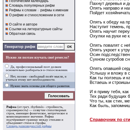
Поэтический календарь
Пахнут деревья и д
Словарь популярных рифм
Опять направо и на
Рифмы к словам
и
рифмы к именам
Пойдет хозяйничать
О рифме и стихосложении в сети
Опять к обеду на п
О сайте и авторе
Наступит темень, п
Ссылки на литературные сайты
Опять научит переу
Обратная связь
Охулки на руки не к
Опять повалят с не
Генератор рифм
Опять укроет к утр
Осин подследствен
Нужно ли поэтам изучать своё ремесло?
Сукном сугробов сн
Да, профессиональный поэт должен
Опять опавшей се
основательно разбираться в стихосложении.
Услышу и вложу в с
Нет, поэзия - свободный полёт мысли, и
Как ты ползешь и к
учиться этому нет необходимости.
Встаешь и строишьс
Нужно знать основы для общего развития.
И я приму тебя, как
Голосовать
Тех ради будущих б
Что ты, как стих, м
Как быль, запомниш
Рифма
(от греч. rhythmós - стройность,
соразмерность) — созвучие стихотворных
строк, имеющее фоническое, метрическое и
композиционное значение.
Рифма
Справочник по ст
подчёркивает границу между стихами и
объединяет стихи в
строфы
.
Словарь разновидностей рифмы