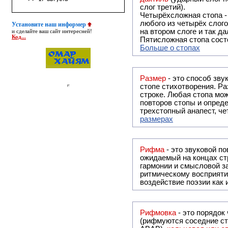
слог третий).
Четырёхсложная стопа 
любого из четырёх слого
Установите наш информер
на втором слоге и так да
и сделайте ваш сайт интересней!
Код...
Пятисложная стопа состо
Больше о стопах
Размер
- это способ зву
стопе стихотворения. Ра
строке. Любая стопа мож
повторов стопы и опреде
трехстопный анапест, че
размерах
Рифма
- это звуковой повтор, традиционно используемый в поэзии и, как прав
ожидаемый на концах ст
гармонии и смысловой з
ритмическому восприяти
воздействие поэзии как
Рифмовка
- это порядок
(рифмуются соседние ст