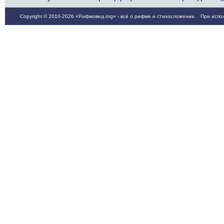
Copyright © 2010-2026 «Рифмовед.org» - всё о рифме и стихосложении. При испол