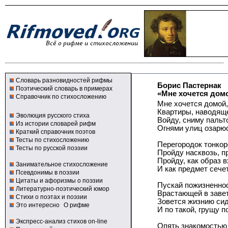
Словарь разновидностей рифмы
Борис Пастернак
Поэтический словарь в примерах
«Мне хочется домо
Справочник по стихосложению
Мне хочется домой,
Квартиры, наводяще
Эволюция русского стиха
Войду, сниму пальт
Из истории словарей рифм
Огнями улиц озарю
Краткий справочник поэтов
Тесты по стихосложению
Перегородок тонко
Тесты по русской поэзии
Пройду насквозь, пр
Пройду, как образ в
Занимательное стихосложение
И как предмет сече
Псевдонимы в поэзии
Цитаты и афоризмы о поэзии
Пускай пожизненнос
Литературно-поэтический юмор
Врастающей в заве
Стихи о поэтах и поэзии
Зовется жизнию сид
Это интересно
О рифме
И по такой, грущу п
Экспресс-анализ стихов on-line
Опять знакомостью