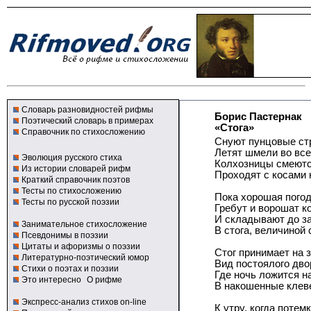
Словарь разновидностей рифмы
Борис Пастернак
Поэтический словарь в примерах
«Стога»
Справочник по стихосложению
Снуют пунцовые ст
Летят шмели во все
Эволюция русского стиха
Колхозницы смеются
Из истории словарей рифм
Проходят с косами 
Краткий справочник поэтов
Тесты по стихосложению
Пока хорошая погод
Тесты по русской поэзии
Гребут и ворошат к
И складывают до з
Занимательное стихосложение
В стога, величиной 
Псевдонимы в поэзии
Цитаты и афоризмы о поэзии
Стог принимает на 
Литературно-поэтический юмор
Вид постоялого дво
Стихи о поэтах и поэзии
Где ночь ложится н
Это интересно
О рифме
В накошенные клев
Экспресс-анализ стихов on-line
К утру, когда потем