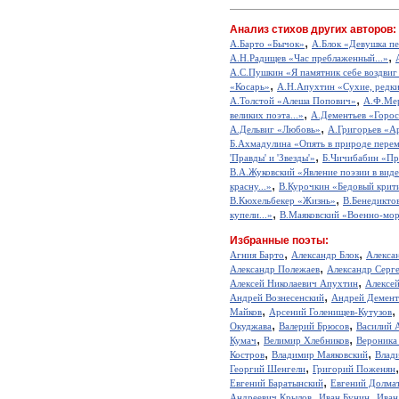
Анализ стихов других авторов:
,
А.Барто «Бычок»
А.Блок «Девушка пе
,
А.Н.Радищев «Час преблаженный...»
А.С.Пушкин «Я памятник себе воздвиг
,
«Косарь»
А.Н.Апухтин «Сухие, редкие
,
А.Толстой «Алеша Попович»
А.Ф.Мер
,
великих поэта...»
А.Дементьев «Горос
,
А.Дельвиг «Любовь»
А.Григорьев «А
Б.Ахмадулина «Опять в природе перем
,
'Правды' и 'Звезды'»
Б.Чичибабин «Пр
В.А.Жуковский «Явление поэзии в виде
,
красну...»
В.Курочкин «Бедовый крит
,
В.Кюхельбекер «Жизнь»
В.Бенедикто
,
купели...»
В.Маяковский «Военно-мор
Избранные поэты:
,
,
Агния Барто
Александр Блок
Алекса
,
Александр Полежаев
Александр Серг
,
Алексей Николаевич Апухтин
Алексе
,
Андрей Вознесенский
Андрей Демент
,
,
Майков
Арсений Голенищев-Кутузов
,
,
Окуджава
Валерий Брюсов
Василий 
,
,
Кумач
Велимир Хлебников
Вероника
,
,
Костров
Владимир Маяковский
Влад
,
Георгий Шенгели
Григорий Поженян
,
Евгений Баратынский
Евгений Долма
,
,
Андреевич Крылов
Иван Бунин
Иван