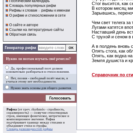
Поэтический календарь
Стог высится, как с
Словарь популярных рифм
В котором месяц м
Рифмы к словам
и
рифмы к именам
Зарывшись, перено
О рифме и стихосложении в сети
Чем свет телега за 
О сайте и авторе
Лугами катятся впо
Ссылки на литературные сайты
Наставший день вст
Обратная связь
С трухой и сеном в 
А в полдень вновь 
Генератор рифм
Опять стога, как об
Опять, как водка на
Нужно ли поэтам изучать своё ремесло?
Земля душиста и кр
Да, профессиональный поэт должен
основательно разбираться в стихосложении.
Справочник по ст
Нет, поэзия - свободный полёт мысли, и
учиться этому нет необходимости.
Нужно знать основы для общего развития.
Голосовать
Рифма
(от греч. rhythmós - стройность,
соразмерность) — созвучие стихотворных
строк, имеющее фоническое, метрическое и
композиционное значение.
Рифма
подчёркивает границу между стихами и
объединяет стихи в
строфы
.
Словарь разновидностей рифмы