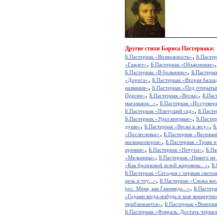
Другие
стихи Бориса Пастернака:
,
Б.Пастернак «Возможность»
Б.Пасте
,
«Гамлет»
Б.Пастернак «Объяснение»
,
Б.Пастернак «В больнице»
Б.Пастерн
,
«Дорога»
Б.Пастернак «Вторая балла
,
названия»
Б.Пастернак «Под открыты
,
,
Пресни»
Б.Пастернак «Весна»
Б.Пас
,
магазинов...»
Б.Пастернак «Из суевер
,
Б.Пастернак «Плачущий сад»
Б.Пасте
,
Б.Пастернак «Урал впервые»
Б.Пасте
,
,
души»
Б.Пастернак «Весна в лесу»
Б
,
«Послесловье»
Б.Пастернак «Весенни
,
милиционеров»
Б.Пастернак «Трава и
,
,
премия»
Б.Пастернак «Петухи»
Б.Па
,
«Мельницы»
Б.Пастернак «Никого не 
,
«Как бронзовой золой жаровень...»
Б.
Б.Пастернак «Сегодня с первым светом 
,
цель и чту...»
Б.Пастернак «Сложа вес
,
рос. Меня, как Ганимеда...»
Б.Пастер
«Годами когда-нибудь в зале концертно
,
приближается»
Б.Пастернак «Венеци
Б.Пастернак «Февраль. Достать чернил 