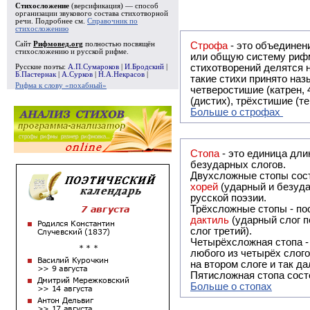
Стихосложение
(версификация) — способ
организации звукового состава стихотворной
речи. Подробнее см.
Справочник по
стихосложению
Сайт
Рифмовед.org
полностью посвящён
Строфа
- это объединение двух и
стихосложению и русской рифме.
или общую систему рифм, и регулярно или периодически п
стихотворений делятся на строфы и т.о. являются строфическими. Ес
Русские поэты:
А.П.Сумароков
|
И.Бродский
|
Б.Пастернак
|
А.Сурков
|
Н.А.Некрасов
|
такие стихи принято называть астрофическими. Самая популярная строфа в русской поэзии -
Рифма к слову «похабный»
четверостишие (катрен,
(дистих), трёхстишие (т
Больше о строфах
Стопа
- это единица дли
безударных слогов.
Двухсложные стопы сост
хорей
(ударный и безуда
русской поэзии.
Трёхсложные стопы - пос
дактиль
(ударный слог п
слог третий).
Четырёхсложная стопа 
любого из четырёх слого
на втором слоге и так да
Пятисложная стопа состо
Больше о стопах