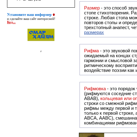
Размер
- это способ зву
стопе стихотворения. Ра
Установите наш информер
строке. Любая стопа мож
и сделайте ваш сайт интересней!
повторов стопы и опреде
Код...
трехстопный анапест, че
размерах
Рифма
- это звуковой повтор, традиционно используемый в поэзии и, как прав
ожидаемый на концах ст
гармонии и смысловой з
ритмическому восприяти
воздействие поэзии как
Рифмовка
- это порядок
(рифмуются соседние ст
ABAB),
кольцевая или 
строки со смежной рифм
рифмы между первой и т
только к первой строке,
ABCA, AABC), смешанная или вольная рифмовка (рифмовка в сложных строфах с различными
комбинациями рифмован