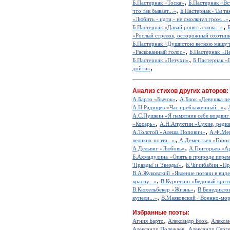
,
Б.Пастернак «Тоска»
Б.Пастернак «Вс
,
что так бывает...»
Б.Пастернак «Ты так
«Любить - идти,- не смолкнул гром...»
,
Б.Пастернак «Давай ронять слова...»
«Рослый стрелок, осторожный охотник
Б.Пастернак «Душистою веткою машуч
,
«Раскованный голос»
Б.Пастернак «П
,
Б.Пастернак «Петухи»
Б.Пастернак «
,
дойти»
Анализ стихов других авторов:
,
А.Барто «Бычок»
А.Блок «Девушка пе
,
А.Н.Радищев «Час преблаженный...»
А.С.Пушкин «Я памятник себе воздвиг
,
«Косарь»
А.Н.Апухтин «Сухие, редкие
,
А.Толстой «Алеша Попович»
А.Ф.Мер
,
великих поэта...»
А.Дементьев «Горос
,
А.Дельвиг «Любовь»
А.Григорьев «А
Б.Ахмадулина «Опять в природе перем
,
'Правды' и 'Звезды'»
Б.Чичибабин «Пр
В.А.Жуковский «Явление поэзии в виде
,
красну...»
В.Курочкин «Бедовый крит
,
В.Кюхельбекер «Жизнь»
В.Бенедикто
,
купели...»
В.Маяковский «Военно-мор
Избранные поэты:
,
,
Агния Барто
Александр Блок
Алекса
,
Александр Полежаев
Александр Серг