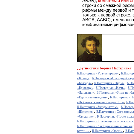
ABAB),
кольцевая или 
строки со смежной рифм
рифмы между первой и т
только к первой строке,
ABCA, AABC), смешанная или вольная рифмовка (рифмовка в сложных строфах с различными
комбинациями рифмован
Другие
стихи Бориса Пастернака:
,
Б.Пастернак «Урал впервые»
Б.Пастер
,
«Конец»
Б.Пастернак «Плачущий сад
,
,
«Баллада»
Б.Пастернак «Пиры»
Б.Па
,
,
«Брюсову»
Б.Пастернак «Ночь»
Б.П
,
«Ландыши»
Б.Пастернак «Зима приб
,
«Единственные дни»
Б.Пастернак «Н
,
«Любимая, - молвы слащавой...»
Б.Па
,
Б.Пастернак «Звезды летом»
Б.Пастер
,
«Шекспир»
Б.Пастернак «Сегодня мы 
,
«Свидание»
Б.Пастернак «После дож
Б.Пастернак «Красавица моя, вся стать.
Б.Пастернак «Как бронзовой золой жар
,
,
ватой...»
Б.Пастернак «Осень»
Б.Пас