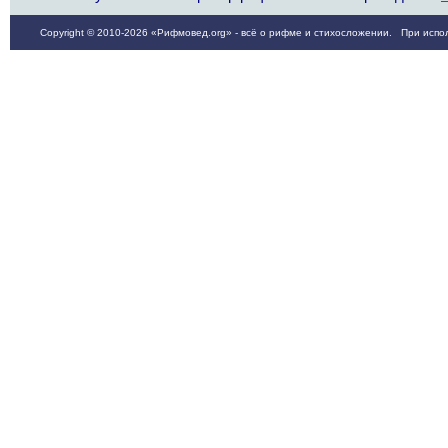
Copyright © 2010-2026 «Рифмовед.org» - всё о рифме и стихосложении. При испол