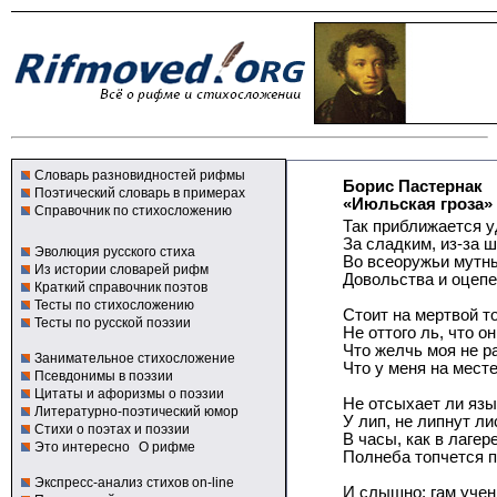
Словарь разновидностей рифмы
Борис Пастернак
Поэтический словарь в примерах
«Июльская гроза»
Справочник по стихосложению
Так приближается у
За сладким, из-за 
Эволюция русского стиха
Во всеоружьи мутн
Из истории словарей рифм
Довольства и оцепе
Краткий справочник поэтов
Тесты по стихосложению
Стоит на мертвой т
Тесты по русской поэзии
Не оттого ль, что о
Что желчь моя не р
Занимательное стихосложение
Что у меня на мест
Псевдонимы в поэзии
Цитаты и афоризмы о поэзии
Не отсыхает ли язы
Литературно-поэтический юмор
У лип, не липнут ли
Стихи о поэтах и поэзии
В часы, как в лагер
Это интересно
О рифме
Полнеба топчется 
Экспресс-анализ стихов on-line
И слышно: гам учен