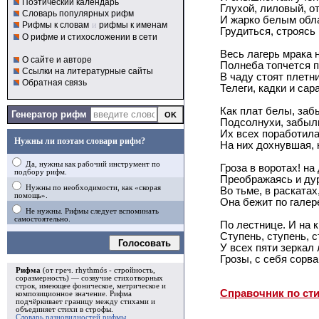
Поэтический календарь
Глухой, лиловый, о
Словарь популярных рифм
И жарко белым обл
Рифмы к словам
и
рифмы к именам
Грудиться, строясь
О рифме и стихосложении в сети
Весь лагерь мрака 
О сайте и авторе
Полнеба топчется 
Ссылки на литературные сайты
В чаду стоят плетни
Обратная связь
Телеги, кадки и сар
Как плат белы, заб
Генератор рифм
Подсолнухи, забыл
Их всех поработила
Нужны ли поэтам словари рифм?
На них дохнувшая, 
Да, нужны как рабочий инструмент по
Гроза в воротах! на
подбору рифм.
Преображаясь и ду
Нужны по необходимости, как «скорая
Во тьме, в раскатах
помощь».
Она бежит по галер
Не нужны. Рифмы следует вспоминать
самостоятельно.
По лестнице. И на 
Ступень, ступень, с
Голосовать
У всех пяти зеркал
Грозы, с себя сорв
Рифма
(от греч. rhythmós - стройность,
соразмерность) — созвучие стихотворных
строк, имеющее фоническое, метрическое и
Справочник по ст
композиционное значение.
Рифма
подчёркивает границу между стихами и
объединяет стихи в
строфы
.
Словарь разновидностей рифмы