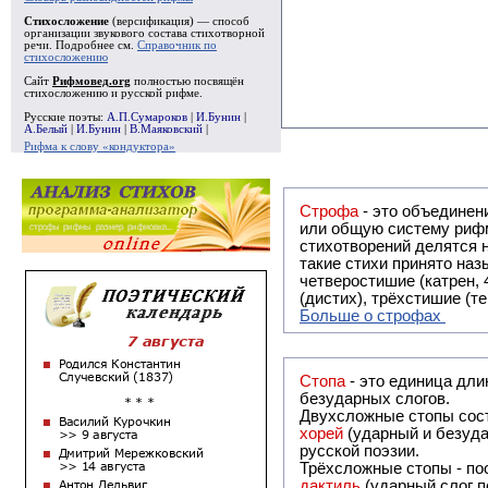
Стихосложение
(версификация) — способ
организации звукового состава стихотворной
речи. Подробнее см.
Справочник по
стихосложению
Сайт
Рифмовед.org
полностью посвящён
стихосложению и русской рифме.
Русские поэты:
А.П.Сумароков
|
И.Бунин
|
А.Белый
|
И.Бунин
|
В.Маяковский
|
Рифма к слову «кондуктора»
Строфа
- это объединение двух и
или общую систему рифм, и регулярно или периодически п
стихотворений делятся на строфы и т.о. являются строфическими. Ес
такие стихи принято называть астрофическими. Самая популярная строфа в русской поэзии -
четверостишие (катрен,
(дистих), трёхстишие (т
Больше о строфах
Стопа
- это единица дли
безударных слогов.
Двухсложные стопы сост
хорей
(ударный и безуда
русской поэзии.
Трёхсложные стопы - пос
дактиль
(ударный слог п