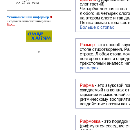
слог третий).
Четырёхсложная стопа 
любого из четырёх слого
Установите наш информер
на втором слоге и так да
и сделайте ваш сайт интересней!
Пятисложная стопа состо
Код...
Больше о стопах
Размер
- это способ зву
стопе стихотворения. Ра
строке. Любая стопа мож
повторов стопы и опреде
трехстопный анапест, че
размерах
Рифма
- это звуковой повтор, традиционно используемый в поэзии и, как прав
ожидаемый на концах ст
гармонии и смысловой з
ритмическому восприяти
воздействие поэзии как
Рифмовка
- это порядок
(рифмуются соседние ст