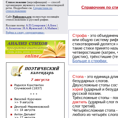
Стихосложение
(версификация) — способ
организации звукового состава стихотворной
Справочник по ст
речи. Подробнее см.
Справочник по
стихосложению
Сайт
Рифмовед.org
полностью посвящён
стихосложению и русской рифме.
Русские поэты:
А.П.Сумароков
|
А.Блок
|
А.Ахматова
|
В.А.Жуковский
|
А.Майков
|
Рифма к слову «перезаправка»
Строфа
- это объединение двух и
или общую систему рифм, и регулярно или периодически п
стихотворений делятся на строфы и т.о. являются строфическими. Ес
такие стихи принято называть астрофическими. Самая популярная строфа в русской поэзии -
четверостишие (катрен,
(дистих), трёхстишие (т
Больше о строфах
Стопа
- это единица дли
безударных слогов.
Двухсложные стопы сост
хорей
(ударный и безуда
русской поэзии.
Трёхсложные стопы - пос
дактиль
(ударный слог п
слог третий).
Четырёхсложная стопа 
любого из четырёх слого