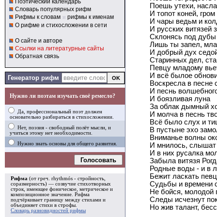
Поэтический календарь
Поешь утехи, насл
Словарь популярных рифм
И топот коней, гром
Рифмы к словам
и
рифмы к именам
И чары ведьм и кол
О рифме и стихосложении в сети
И русских витязей з
Склонясь под дубы
О сайте и авторе
Лишь ты запел, мла
Ссылки на литературные сайты
И добрый дух седо
Обратная связь
Старинных дел, ст
Певцу младому вье
И всё былое обнов
Генератор рифм
Воскресла в песне 
И песнь волшебного
Нужно ли поэтам изучать своё ремесло?
И боязливая луна
За облак дымный х
Да, профессиональный поэт должен
И молча в песнь тв
основательно разбираться в стихосложении.
Всё было слух и ти
Нет, поэзия - свободный полёт мысли, и
В пустыне эхо замо
учиться этому нет необходимости.
Вниманье волны ок
Нужно знать основы для общего развития.
И мнилось, слышат 
И в них русалка мо
Голосовать
Забыла витязя Рогд
Родные воды - и в л
Бежит ласкать певц
Рифма
(от греч. rhythmós - стройность,
Судьбы и времени 
соразмерность) — созвучие стихотворных
строк, имеющее фоническое, метрическое и
Не бойся, молодой 
композиционное значение.
Рифма
Следы исчезнут по
подчёркивает границу между стихами и
объединяет стихи в
строфы
.
Но жив талант, бесс
Словарь разновидностей рифмы