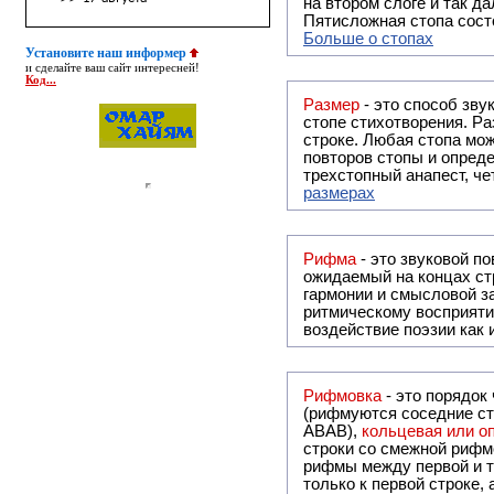
на втором слоге и так да
Пятисложная стопа состо
Больше о стопах
Установите наш информер
и сделайте ваш сайт интересней!
Код...
Размер
- это способ зву
стопе стихотворения. Ра
строке. Любая стопа мож
повторов стопы и опреде
трехстопный анапест, че
размерах
Рифма
- это звуковой повтор, традиционно используемый в поэзии и, как прав
ожидаемый на концах ст
гармонии и смысловой з
ритмическому восприяти
воздействие поэзии как
Рифмовка
- это порядок
(рифмуются соседние ст
ABAB),
кольцевая или 
строки со смежной рифм
рифмы между первой и т
только к первой строке,