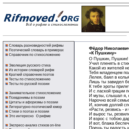
Словарь разновидностей рифмы
Фёдор Николаевич
Поэтический словарь в примерах
«К Пушкину»
Справочник по стихосложению
О Пушкин, Пушкин! 
Учил пленять в сти
Эволюция русского стиха
Какой из жителей н
Из истории словарей рифм
Тебя младенцем по
Краткий справочник поэтов
Лелея, баял в кол
Тесты по стихосложению
Лишь ты завидел бе
Тесты по русской поэзии
К тебе эроты приле
И с лаской грации п
Занимательное стихосложение
И музы, слышал я, 
Псевдонимы в поэзии
Нарочно всей семь
Цитаты и афоризмы о поэзии
И, кончив долгий сп
Литературно-поэтический юмор
«Расти, резвись - и
Стихи о поэтах и поэзии
И вырос ты, резвил
Это интересно
О рифме
И взрос с тобою дар
И вот, блажа беспе
Экспресс-анализ стихов on-line
Поешь ты радость 