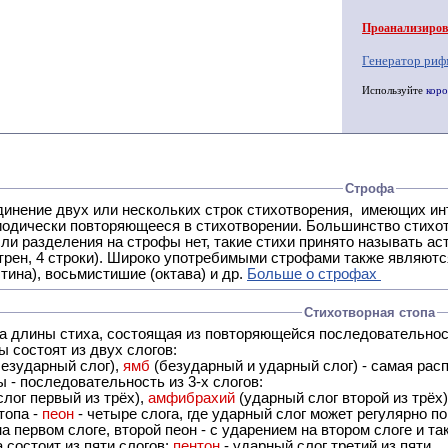
Проанализирова
Генератор риф
Используйте
коро
Строфа
ух или нескольких строк стихотворения, имеющих интонационное сходство или общую систему рифм, и
 нет, такие стихи принято называть астрофическими. Самая популярная строфа в русской поэзии -
трен, 4 строки). Широко употребимыми строфами также являются
тина), восьмистишие (октава) и др.
Больше о строфах
Стихотворная стопа
ца длины стиха, состоящая из повторяющейся последовательнос
 состоят из двух слогов:
езударный слог),
ямб
(безударный и ударный слог) - самая расп
 - последовательность из 3-х слогов:
лог первый из трёх),
амфибрахий
(ударный слог второй из трёх
топа -
пеон
- четыре слога, где ударный слог может регулярно по
а первом слоге, второй пеон - с ударением на втором слоге и та
 состоит из пяти слогов:
пентон
- ударный слог третий из пяти.