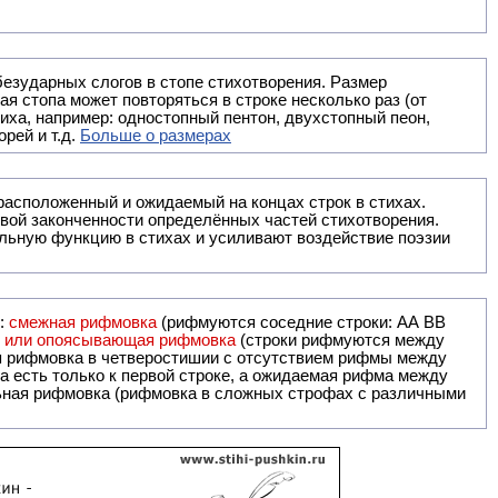
безударных слогов в стопе стихотворения. Размер
ая стопа может повторяться в строке несколько раз (от
тиха, например: одностопный пентон, двухстопный пеон,
рей и т.д.
Больше о размерах
ак правило, расположенный и ожидаемый на концах строк в стихах.
вой законченности определённых частей стихотворения.
льную функцию в стихах и усиливают воздействие поэзии
и:
смежная рифмовка
(рифмуются соседние строки: AA ВВ
я или опоясывающая рифмовка
(строки рифмуются между
я рифмовка в четверостишии с отсутствием рифмы между
 есть только к первой строке, а ожидаемая рифма между