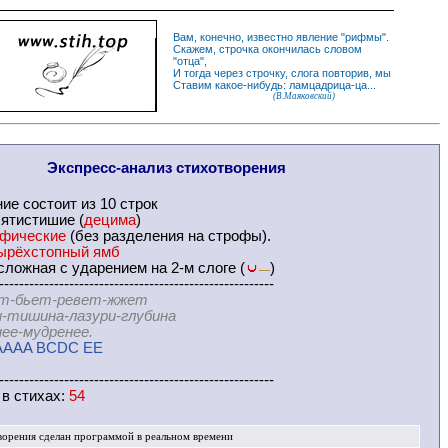
Вам, конечно, известно
явление
"
рифмы
".
Скажем,
строчка
окончилась словом
"
отца
",
И
тогда
через строчку, слога повторив, мы
Ставим какое-нибудь: ламцадрица-ца...
(В.Маяковский)
Экспресс-
анализ стихотворения
ние
состоит из 10 строк
ятистишие (
децима
)
офические
(без разделения на
строфы
).
ырёхстопный ямб
ложная с ударением на 2-м слоге (
)
—
-------------------------------------------------------
т-бьет-ревет-жжет
ина-лазури-глубина
мудренее.
AAAA BCDC EE
-------------------------------------------------------
 в
стихах
:
54
ворения
сделан программой в реальном времени