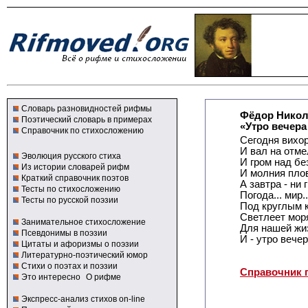
Словарь разновидностей рифмы
Фёдор Никол
Поэтический словарь в примерах
«Утро вечера
Справочник по стихосложению
Сегодня вихор
И вал на отме
Эволюция русского стиха
И гром над бе
Из истории словарей рифм
И молния плов
Краткий справочник поэтов
А завтра - ни 
Тесты по стихосложению
Погода... мир.
Тесты по русской поэзии
Под круглым 
Светлеет моря
Занимательное стихосложение
Для нашей жиз
Псевдонимы в поэзии
И - утро вече
Цитаты и афоризмы о поэзии
Литературно-поэтический юмор
Стихи о поэтах и поэзии
Справочник 
Это интересно
О рифме
Экспресс-анализ стихов on-line