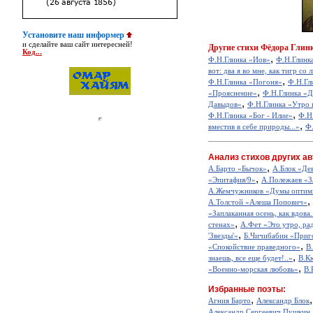
Установите наш информер
и сделайте ваш сайт интересней!
Другие
стихи Фёдора Глин
Код...
,
Ф.Н.Глинка «Иов»
Ф.Н.Глинк
вот: два я во мне, как тигр со л
,
Ф.Н.Глинка «Погоня»
Ф.Н.Гл
,
«Прояснение»
Ф.Н.Глинка «Д
,
Давыдов»
Ф.Н.Глинка «Утро 
,
Ф.Н.Глинка «Бог - Илие»
Ф.Н
,
вместив в себе природы...»
Ф.
Анализ стихов других ав
,
А.Барто «Бычок»
А.Блок «Де
,
«Эпитафия/9»
А.Полежаев «З
А.Жемчужников «Думы оптим
,
А.Толстой «Алеша Попович»
«Заплаканная осень, как вдова.
,
стенах»
А.Фет «Это утро, рад
,
'Звезды'»
Б.Чичибабин «Приг
,
«Спокойствие праведного»
В
,
знаешь, все еще будет!..»
В.К
,
«Военно-морская любовь»
В.
Избранные поэты:
,
Агния Барто
Александр Блок
Александр Сергеевич Пушкин