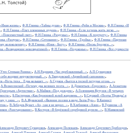
,
,
,
 «Иная жизнь»
Ф.Н.Глинка «Тайны души»
Ф.Н.Глинка «Рейн и Москва»
Ф.Н.Глинка «И
,
,
,
»
Ф.Н.Глинка «Плач плененных иудеев»
Ф.Н.Глинка «Если хочешь жить легко...»
,
,
,
а «Повсеместный свет»
Ф.Н.Глинка «Раздумье»
Ф.Н.Глинка «К портрету»
Ф.Н.Глинка
,
,
,
нка «Разлука»
Ф.Н.Глинка «Сетование»
Ф.Н.Глинка «Тройка»
Ф.Н.Глинка «Партизан
,
,
,
ому колокольчику»
Ф.Н.Глинка «Илия - Богу»
Ф.Н.Глинка «Песнь бродяги...»
,
,
ка «Возвращение невозвратимой»
Ф.Н.Глинка «Подоконье»
Ф.Н.Глинка «Все сущности
,
,
Утес Cтеньки Разина»
А.Н.Радищев «Час преблаженный...»
А.П.Сумароков
,
,
себе воздвиг нерукотворный...»
А.Твардовский «Армейский сапожник»
,
,
в «Ночь тиха... Едва колышет...»
А.Сурков «Бьется в тесной печурке огонь...»
,
,
,
А.Вознесенский «Почему два великих поэта...»
А.Дементьев «Гороскоп»
А.Ахматова
,
,
.Григорьев «Артисткке»
А.Майков «Под дождем»
А.Голенищев-Кутузов «В четырех
,
,
 моста»
Б.Пастернак «Как бронзовой золой жаровень...»
Б.Слуцкий «Поэты 'Правды' и
,
,
у у окна...»
В.А.Жуковский «Явление поэзии в виде Лалла Рук»
В.Капнист
,
,
,
итик»
В.Лебедев-Кумач «Ах, сам я не верил...»
В.Хлебников «Азия»
В.Тушнова «А
,
,
иков «Разочарование»
В.Костров «В берёзовой серебряной купели...»
В.Маяковский
,
,
,
Александр Петрович Сумароков
Александр Полежаев
Александр Сергеевич Грибоедов
,
,
,
,
пухтин
Алексей Плещеев
Алексей Сурков
Алексей Толстой
Алексей Федорович