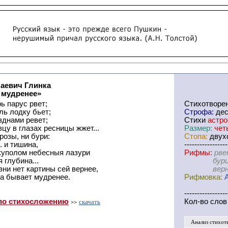
аевич Глинка
 мудренее»
ь парус рвет;
Cтихотворе
ль лодку бьет;
Строфа:
дес
зднами ревет;
Стихи
астр
цу в глазах ресницы жжет...
Размер:
чет
грозы, ни бури:
Стопа:
двухс
.. и тишина,
-----------------
куполом небесныя лазури
Рифмы:
рве
 глубина...
бури-тиш
ни нет картины сей вернее,
вернее-
ра бывает мудренее.
Рифмовка:
-----------------
по стихосложению
Кол-во слов
скачать
>>
Анализ стихот