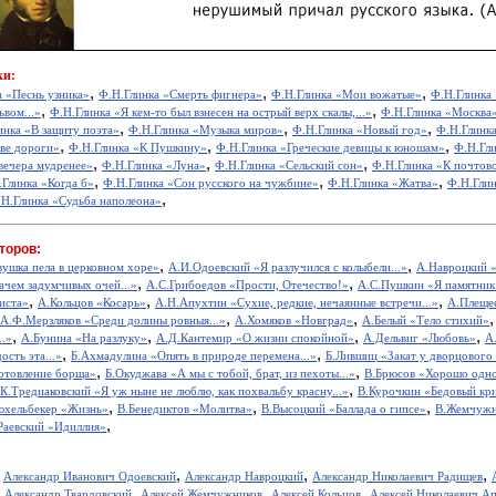
ки:
,
,
,
а «Песнь узника»
Ф.Н.Глинка «Смерть фигнера»
Ф.Н.Глинка «Мои вожатые»
Ф.Н.Глинка
,
,
ьвом...»
Ф.Н.Глинка «Я кем-то был взнесен на острый верх скалы,...»
Ф.Н.Глинка «Москва
,
,
,
инка «В защиту поэта»
Ф.Н.Глинка «Музыка миров»
Ф.Н.Глинка «Новый год»
Ф.Н.Глинк
,
,
,
ве дороги»
Ф.Н.Глинка «К Пушкину»
Ф.Н.Глинка «Греческие девицы к юношам»
Ф.Н.Гли
,
,
,
вечера мудренее»
Ф.Н.Глинка «Луна»
Ф.Н.Глинка «Сельский сон»
Ф.Н.Глинка «К почтов
,
,
,
.Глинка «Когда б»
Ф.Н.Глинка «Сон русского на чужбине»
Ф.Н.Глинка «Жатва»
Ф.Н.Глин
,
Н.Глинка «Судьба наполеона»
торов:
,
,
вушка пела в церковном хоре»
А.И.Одоевский «Я разлучился с колыбели...»
А.Навроцкий «
,
,
ачем задумчивых очей...»
А.С.Грибоедов «Прости, Отечество!»
А.С.Пушкин «Я памятник 
,
,
,
иста»
А.Кольцов «Косарь»
А.Н.Апухтин «Сухие, редкие, нечаянные встречи...»
А.Плещее
,
,
А.Ф.Мерзляков «Среди долины ровныя...»
А.Хомяков «Новград»
А.Белый «Тело стихий»
,
,
,
,
..»
А.Бунина «На разлуку»
А.Д.Кантемир «О жизни спокойной»
А.Дельвиг «Любовь»
А
,
,
ость эта...»
Б.Ахмадулина «Опять в природе перемена...»
Б.Лившиц «Закат у дворцового
,
,
отовление борща»
Б.Окуджава «А мы с тобой, брат, из пехоты...»
В.Брюсов «Хорошо одном
,
.К.Тредиаковский «Я уж ныне не люблю, как похвальбу красну...»
В.Курочкин «Бедовый кр
,
,
,
юхельбекер «Жизнь»
В.Бенедиктов «Молитва»
В.Высоцкий «Баллада о гипсе»
В.Жемчужн
,
Раевский «Идиллия»
,
,
,
,
Александр Иванович Одоевский
Александр Навроцкий
Александр Николаевич Радищев
,
,
,
,
Александр Твардовский
Алексей Жемчужников
Алексей Кольцов
Алексей Николаевич А