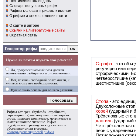
Поэтический календарь
Словарь популярных рифм
Рифмы к словам
и
рифмы к именам
О рифме и стихосложении в сети
О сайте и авторе
Ссылки на литературные сайты
Обратная связь
Генератор рифм
Нужно ли поэтам изучать своё ремесло?
Строфа
- это объединение дв
регулярно или периодически повторяющееся в стихотворении. Большинство стихотворений делятся на строфы и т.о. являются
Да, профессиональный поэт должен
строфическими. Если разделения на строфы
основательно разбираться в стихосложении.
четверостишие (ка
Нет, поэзия - свободный полёт мысли, и
шестистишие (секс
учиться этому нет необходимости.
Нужно знать основы для общего развития.
Голосовать
Стопа
- это едини
Двухсложные стопы
хорей
(ударный и б
Рифма
(от греч. rhythmós - стройность,
соразмерность) — созвучие стихотворных
Трёхсложные стопы
строк, имеющее фоническое, метрическое и
дактиль
(ударный с
композиционное значение.
Рифма
Четырёхсложная с
подчёркивает границу между стихами и
объединяет стихи в
строфы
.
пеон с ударением н
Словарь разновидностей рифмы
Пятисложная стопа