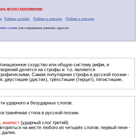
ть другое стихотворение
м
Рифмы онлайн
Рифмы к именам
Рифмы к именам
ткие ссылки
для сокращения длинных адресов
: двустишие (дистих), трёхстишие (терцет), пятистишие,
ти ударного и безударных слогов.
остранённая стопа в русской поэзии.
),
анапест
(ударный слог третий).
вторяться на месте любого из четырёх слогов: первый пеон -
к далее.