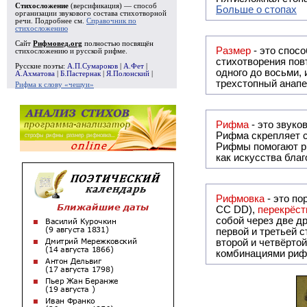
Стихосложение
(версификация) — способ
Больше о стопах
организации звукового состава стихотворной
речи. Подробнее см.
Справочник по
стихосложению
Сайт
Рифмовед.org
полностью посвящён
Размер
- это спосо
стихосложению и русской рифме.
стихотворения повт
Русские поэты:
А.П.Сумароков
|
А.Фет
|
одного до восьми,
А.Ахматова
|
Б.Пастернак
|
Я.Полонский
|
трехстопный анапе
Рифма к слову «чешуи»
Рифма
Рифма
скрепляет с
Рифмы
помогают р
как искусства бла
Рифмовка
- это по
СС DD),
перекрёст
собой ч
первой и третьей 
второй и четвёртой строкой отсутствует:
комбинациями риф