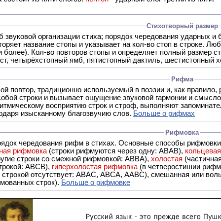
Стихотворный размер
б звуковой организации стиха; порядок чередования ударных и 
оряет название стопы и указывает на кол-во стоп в строке. Люб
 и более). Кол-во повторов стопы и определяет полный размер с
ст, четырёхстопный ямб, пятистопный дактиль, шестистопный хо
Рифма
- это звуковой повтор, традиционно используемый в поэзии и, к
обой строки и вызывает ощущение звуковой гармонии и смысло
итмическому восприятию строк и строф, выполняют запоминате
годаря изысканному благозвучию слов.
Больше о рифмах
Рифмовка
рядок чередования рифм в стихах. Основные способы рифмовк
ная рифмовка
(строки рифмуются через одну: ABAB),
кольцева
ерез две другие строки со смежной рифмовкой: ABBA),
холостая
(частична
строкой: АBCB),
гиперхолостая рифмовка
(в четверостишии рифма
 ABAC, ABCA, AABC), смешанная или вольная рифмовка (рифмовка в сложных строфах с различными
мованных строк).
Больше о рифмовке