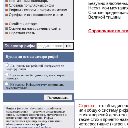
Поэтический календарь
Безумно влюблены.
Словарь популярных рифм
Несут мои мечтани
Рифмы к словам
и
рифмы к именам
Святые предвещан
О рифме и стихосложении в сети
Великой тишины.
О сайте и авторе
Ссылки на литературные сайты
Справочник по ст
Обратная связь
Генератор рифм
Нужны ли поэтам словари рифм?
Да, нужны как рабочий инструмент по
подбору рифм.
Нужны по необходимости, как «скорая
помощь».
Не нужны. Рифмы следует вспоминать
самостоятельно.
Голосовать
Строфа
- это объединение двух и
Рифма
(от греч. rhythmós - стройность,
или общую систему рифм, и регулярно или периодически п
соразмерность) — созвучие стихотворных
стихотворений делятся на строфы и т.о. являются строфическими. Ес
строк, имеющее фоническое, метрическое и
композиционное значение.
Рифма
такие стихи принято называть астрофическими. Самая популярная строфа в русской поэзии -
подчёркивает границу между стихами и
четверостишие (катрен,
объединяет стихи в
строфы
.
Словарь разновидностей рифмы