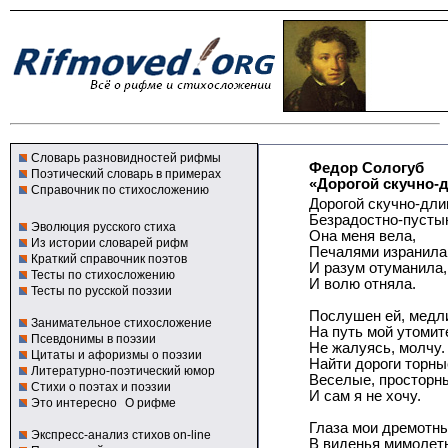
Словарь разновидностей рифмы
Федор Сологуб
Поэтический словарь в примерах
«Дорогой скучно-д
Справочник по стихосложению
Дорогой скучно-дли
Безрадостно-пусты
Эволюция русского стиха
Она меня вела,
Из истории словарей рифм
Печалями изранила
Краткий справочник поэтов
И разум отуманила,
Тесты по стихосложению
И волю отняла.
Тесты по русской поэзии
Послушен ей, медл
Занимательное стихосложение
На путь мой утоми
Псевдонимы в поэзии
Не жалуясь, молчу.
Цитаты и афоризмы о поэзии
Найти дороги торны
Литературно-поэтический юмор
Веселые, просторн
Стихи о поэтах и поэзии
И сам я не хочу.
Это интересно
О рифме
Глаза мои дремотн
Экспресс-анализ стихов on-line
В виденья мимолет