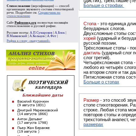
(дистих), трёхстишие (т
Больше о строфах
Стихосложение
(версификация) — способ
организации звукового состава стихотворной
речи. Подробнее см.
Справочник по
стихосложению
Сайт
Рифмовед.org
полностью посвящён
Стопа
- это единица дли
стихосложению и русской рифме.
безударных слогов.
Русские поэты:
А.П.Сумароков
|
А.Блок
|
Двухсложные стопы сост
В.Маяковский
|
А.Кольцов
|
А.Фет
|
хорей
(ударный и безуда
Рифма к слову «выручавший»
русской поэзии.
Трёхсложные стопы - пос
дактиль
(ударный слог п
слог третий).
Четырёхсложная стопа 
любого из четырёх слого
на втором слоге и так да
Пятисложная стопа состо
Больше о стопах
Размер
- это способ зву
стопе стихотворения. Ра
строке. Любая стопа мож
повторов стопы и опреде
трехстопный анапест, че
размерах