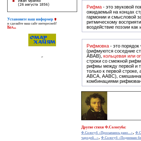
Рифма
- это звуковой повтор, традиционно используемый в поэзии и, как прав
ожидаемый на концах ст
гармонии и смысловой з
Установите наш информер
ритмическому восприяти
и сделайте ваш сайт интересней!
воздействие поэзии как
Код...
Рифмовка
- это порядок
(рифмуются соседние ст
ABAB),
кольцевая или 
строки со смежной рифм
рифмы между первой и т
только к первой строке,
ABCA, AABC), смешанная или вольная рифмовка (рифмовка в сложных строфах с различными
комбинациями рифмован
Другие
стихи Ф.Сологуба:
,
Ф.Сологуб «Просыпаюсь рано...»
Ф.С
,
чародей...»
Ф.Сологуб «Поднимаю бес