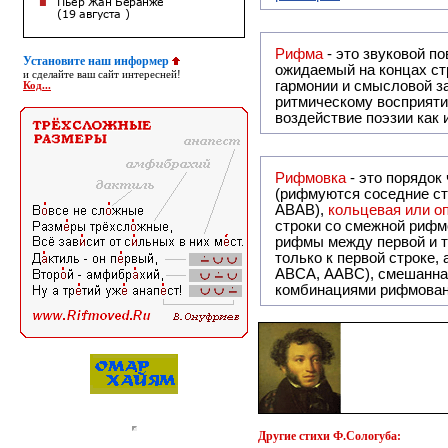
Рифма
- это звуковой повтор, традиционно используемый в поэзии и, как прав
Установите наш информер
ожидаемый на концах ст
и сделайте ваш сайт интересней!
гармонии и смысловой з
Код...
ритмическому восприяти
воздействие поэзии как
Рифмовка
- это порядок
(рифмуются соседние ст
ABAB),
кольцевая или 
строки со смежной рифм
рифмы между первой и т
только к первой строке,
ABCA, AABC), смешанная или вольная рифмовка (рифмовка в сложных строфах с различными
комбинациями рифмован
Другие
стихи Ф.Сологуба: