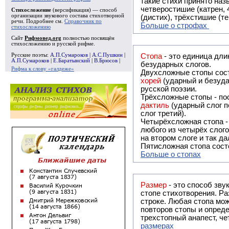
такие стихи принято называть астрофическими. Самая популярная строфа в русской поэзии -
четверостишие (катрен,
Стихосложение
(версификация) — способ
организации звукового состава стихотворной
(дистих), трёхстишие (т
речи. Подробнее см.
Справочник по
Больше о строфах
стихосложению
Сайт
Рифмовед.org
полностью посвящён
стихосложению и русской рифме.
Русские поэты:
А.П.Сумароков
|
А.С.Пушкин
|
Стопа
- это единица дли
А.П.Сумароков
|
Е.Баратынский
|
В.Брюсов
|
безударных слогов.
Рифма к слову «галдеже»
Двухсложные стопы сост
хорей
(ударный и безуда
русской поэзии.
Трёхсложные стопы - пос
дактиль
(ударный слог п
слог третий).
Четырёхсложная стопа 
любого из четырёх слого
на втором слоге и так да
Пятисложная стопа состо
Больше о стопах
Размер
- это способ зву
стопе стихотворения. Ра
строке. Любая стопа мож
повторов стопы и опреде
трехстопный анапест, че
размерах