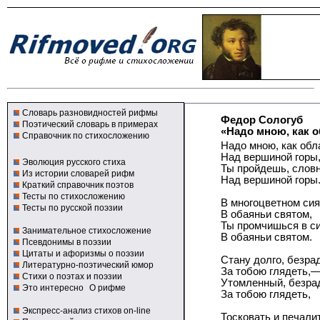
Словарь разновидностей рифмы
Федор Сологуб
Поэтический словарь в примерах
«Надо мною, как о
Справочник по стихосложению
Надо мною, как обл
Над вершиной горы
Эволюция русского стиха
Ты пройдешь, слов
Из истории словарей рифм
Над вершиной горы
Краткий справочник поэтов
Тесты по стихосложению
В многоцветном сия
Тесты по русской поэзии
В обаяньи святом,
Ты промчишься в си
Занимательное стихосложение
В обаяньи святом.
Псевдонимы в поэзии
Цитаты и афоризмы о поэзии
Стану долго, безра
Литературно-поэтический юмор
За тобою глядеть,
Стихи о поэтах и поэзии
Утомленный, безра
Это интересно
О рифме
За тобою глядеть,
Экспресс-анализ стихов on-line
Тосковать и печали