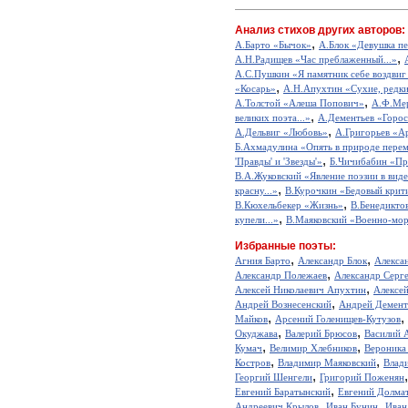
Анализ стихов других авторов:
,
А.Барто «Бычок»
А.Блок «Девушка пе
,
А.Н.Радищев «Час преблаженный...»
А.С.Пушкин «Я памятник себе воздвиг
,
«Косарь»
А.Н.Апухтин «Сухие, редкие
,
А.Толстой «Алеша Попович»
А.Ф.Мер
,
великих поэта...»
А.Дементьев «Горос
,
А.Дельвиг «Любовь»
А.Григорьев «А
Б.Ахмадулина «Опять в природе перем
,
'Правды' и 'Звезды'»
Б.Чичибабин «Пр
В.А.Жуковский «Явление поэзии в виде
,
красну...»
В.Курочкин «Бедовый крит
,
В.Кюхельбекер «Жизнь»
В.Бенедикто
,
купели...»
В.Маяковский «Военно-мор
Избранные поэты:
,
,
Агния Барто
Александр Блок
Алекса
,
Александр Полежаев
Александр Серг
,
Алексей Николаевич Апухтин
Алексе
,
Андрей Вознесенский
Андрей Демент
,
,
Майков
Арсений Голенищев-Кутузов
,
,
Окуджава
Валерий Брюсов
Василий 
,
,
Кумач
Велимир Хлебников
Вероника
,
,
Костров
Владимир Маяковский
Влад
,
Георгий Шенгели
Григорий Поженян
,
Евгений Баратынский
Евгений Долма
,
,
Андреевич Крылов
Иван Бунин
Иван