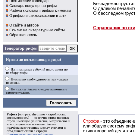
Поэтический календарь
Безнадежно грустит
Словарь популярных рифм
О далеком печалит
Рифмы к словам
и
рифмы к именам
О бесследном груст
О рифме и стихосложении в сети
О сайте и авторе
Справочник по ст
Ссылки на литературные сайты
Обратная связь
Генератор рифм
Нужны ли поэтам словари рифм?
Да, нужны как рабочий инструмент по
подбору рифм.
Нужны по необходимости, как «скорая
помощь».
Не нужны. Рифмы следует вспоминать
самостоятельно.
Голосовать
Рифма
(от греч. rhythmós - стройность,
соразмерность) — созвучие стихотворных
Строфа
- это объединение двух и
строк, имеющее фоническое, метрическое и
композиционное значение.
Рифма
или общую систему рифм, и регулярно или периодически п
подчёркивает границу между стихами и
стихотворений делятся на строфы и т.о. являются строфическими. Ес
объединяет стихи в
строфы
.
Словарь разновидностей рифмы