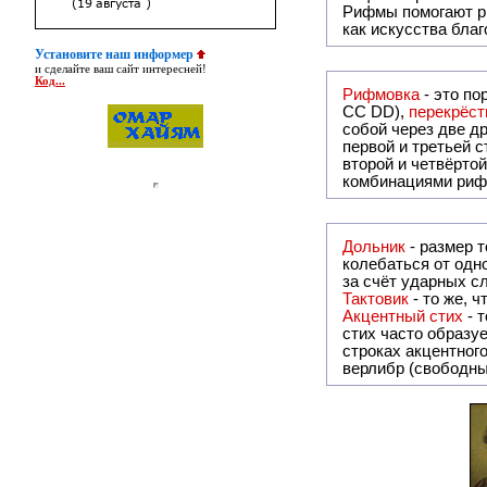
Рифмы
помогают р
как искусства бла
Установите наш информер
и сделайте ваш сайт интересней!
Код...
Рифмовка
- это по
СС DD),
перекрёст
собой ч
первой и третьей 
второй и четвёртой строкой отсутствует:
комбинациями риф
Дольник
- размер тонического стихосложения, в котором совпадают только ударные слоги, а количество безударных слогов между ними может
колебаться от одн
за счёт ударных сл
Тактовик
- то же,
Акцентный стих
- 
стих часто образу
строках акцентного стиха, как правило, совпадает. 
верлибр (свободны