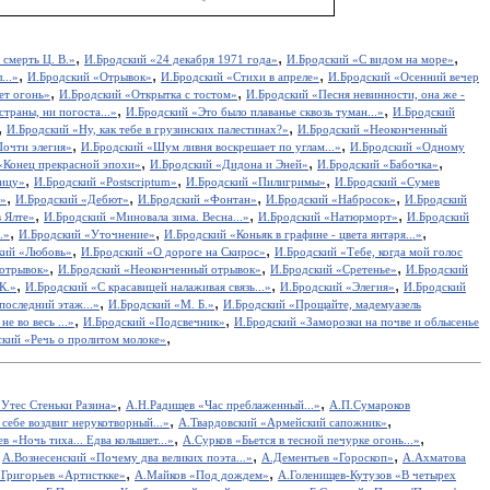
,
,
,
 смерть Ц. В.»
И.Бродский «24 декабря 1971 года»
И.Бродский «С видом на море»
,
,
,
...»
И.Бродский «Отрывок»
И.Бродский «Стихи в апреле»
И.Бродский «Осенний вечер
,
,
ет огонь»
И.Бродский «Открытка с тостом»
И.Бродский «Песня невинности, она же -
,
,
траны, ни погоста...»
И.Бродский «Это было плаванье сквозь туман...»
И.Бродский
,
,
И.Бродский «Ну, как тебе в грузинских палестинах?»
И.Бродский «Неоконченный
,
,
Почти элегия»
И.Бродский «Шум ливня воскрешает по углам...»
И.Бродский «Одному
,
,
,
«Конец прекрасной эпохи»
И.Бродский «Дидона и Эней»
И.Бродский «Бабочка»
,
,
,
шицу»
И.Бродский «Postscriptum»
И.Бродский «Пилигримы»
И.Бродский «Сумев
,
,
,
,
у»
И.Бродский «Дебют»
И.Бродский «Фонтан»
И.Бродский «Набросок»
И.Бродский
,
,
,
 Ялте»
И.Бродский «Миновала зима. Весна...»
И.Бродский «Натюрморт»
И.Бродский
,
,
,
.»
И.Бродский «Уточнение»
И.Бродский «Коньяк в графине - цвета янтаря...»
,
,
кий «Любовь»
И.Бродский «О дороге на Скирос»
И.Бродский «Тебе, когда мой голос
,
,
,
отрывок»
И.Бродский «Неоконченный отрывок»
И.Бродский «Сретенье»
И.Бродский
,
,
,
К.»
И.Бродский «С красавицей налаживая связь...»
И.Бродский «Элегия»
И.Бродский
,
,
оследний этаж...»
И.Бродский «М. Б.»
И.Бродский «Прощайте, мадемуазель
,
,
е во весь ...»
И.Бродский «Подсвечник»
И.Бродский «Заморозки на почве и облысенье
,
кий «Речь о пролитом молоке»
,
,
Утес Cтеньки Разина»
А.Н.Радищев «Час преблаженный...»
А.П.Сумароков
,
,
себе воздвиг нерукотворный...»
А.Твардовский «Армейский сапожник»
,
,
в «Ночь тиха... Едва колышет...»
А.Сурков «Бьется в тесной печурке огонь...»
,
,
,
А.Вознесенский «Почему два великих поэта...»
А.Дементьев «Гороскоп»
А.Ахматова
,
,
.Григорьев «Артисткке»
А.Майков «Под дождем»
А.Голенищев-Кутузов «В четырех