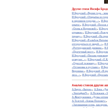
Другие
стихи Иосифа Бродс
И.Бродский «Время года - зима
И.Бродский «Открытка из горо
,
в скромном городке...»
И.Бро
,
опыта»
И.Бродский «Похож н
,
«Осень в Норенской»
И.Бродс
,
отрывок»
И.Бродский «Рожде
,
тирану»
И.Бродский «На прен
И.Бродский «В альбом Наталь
,
отгородиться от людей...»
И.
,
«Роттердамский дневник»
И.
,
«Прачечный мост»
И.Бродски
И.Бродский «Письма римском
,
отзвучит...»
И.Бродский «E.R
,
«Одиссей телемаку»
И.Бродс
,
«Остановка в пустыне»
И.Бро
,
Вероника»
И.Бродский «Я про
,
леса...»
И.Бродский «Просыпа
Анализ стихов других ав
,
А.Барто «Бычок»
А.Блок «Де
,
«Эпитафия/9»
А.Полежаев «З
А.Жемчужников «Думы оптим
,
А.Толстой «Алеша Попович»
«Заплаканная осень, как вдова.