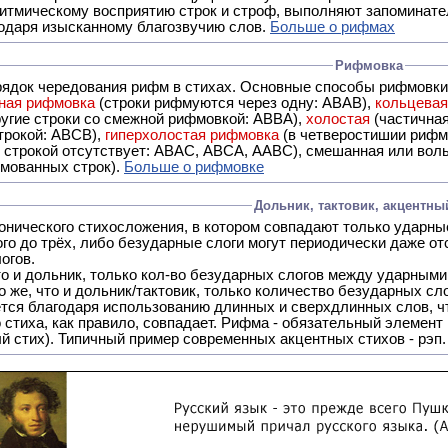
итмическому восприятию строк и строф, выполняют запоминате
годаря изысканному благозвучию слов.
Больше о рифмах
Рифмовка
рядок чередования рифм в стихах. Основные способы рифмовк
ная рифмовка
(строки рифмуются через одну: ABAB),
кольцева
ерез две другие строки со смежной рифмовкой: ABBA),
холостая
(частична
строкой: АBCB),
гиперхолостая рифмовка
(в четверостишии рифма
 ABAC, ABCA, AABC), смешанная или вольная рифмовка (рифмовка в сложных строфах с различными
мованных строк).
Больше о рифмовке
Дольник, тактовик, акцентны
ого до трёх, либо безударные слоги могут периодически даже о
огов.
 что и дольник, только кол-во безударных слогов между ударными
то же, что и дольник/тактовик, только количество безударных 
ется благодаря использованию длинных и сверхдлинных слов, чт
Рифма - обязательный элемент в акцентном стихе, без неё акцентный стих превращается в
й стих). Типичный пример современных акцентных стихов - рэп