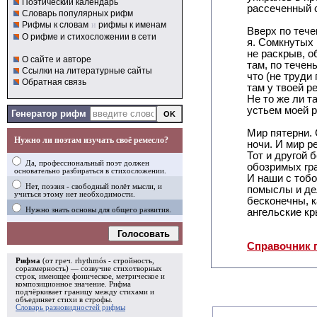
Поэтический календарь
рассеченный 
Словарь популярных рифм
Рифмы к словам
и
рифмы к именам
Вверх по тече
О рифме и стихосложении в сети
я. Сомкнутых 
не раскрыв, о
О сайте и авторе
там, по течен
Ссылки на литературные сайты
что (не труди 
Обратная связь
там у твоей р
Не то же ли та
устьем моей 
Генератор рифм
Мир пятерни.
Нужно ли поэтам изучать своё ремесло?
ночи. И мир р
Тот и другой б
Да, профессиональный поэт должен
обозримых гр
основательно разбираться в стихосложении.
И наши с тобо
Нет, поэзия - свободный полёт мысли, и
помыслы и де
учиться этому нет необходимости.
бесконечны, к
Нужно знать основы для общего развития.
ангельские кр
Голосовать
Справочник 
Рифма
(от греч. rhythmós - стройность,
соразмерность) — созвучие стихотворных
строк, имеющее фоническое, метрическое и
композиционное значение.
Рифма
подчёркивает границу между стихами и
объединяет стихи в
строфы
.
Словарь разновидностей рифмы