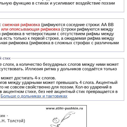
льную функцию в стихах и усиливают воздействие поэзии
и:
смежная рифмовка
(рифмуются соседние строки: AA ВВ
я или опоясывающая рифмовка
(строки рифмуются между
я рифмовка в четверостишии с отсутствием рифмы между
 есть только к первой строке, а ожидаемая рифма между
й стих
тсутствовать. Иллюзия ритма у дольников создаётся только
 может достигать 4-х слогов.
слогов между ударными может превышать 4 слога. Акцентный
о не совсем свойственно для поэзии. Кол-во ударений в
.
Больше о дольниках и тактовиках