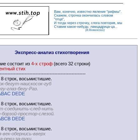
Вам, конечно, известно
явление
"
рифмы
".
Скажем,
строчка
окончилась словом
"
отца
",
И
тогда
через строчку, слога повторив, мы
Ставим какое-нибудь: ламцадрица-ца...
(В.Маяковский)
Экспресс-
анализ стихотворения
ние
состоит из
4-х строф
(всего 32 строки)
ентный стих
-------------------------------------------------------
 8 строк, восьмистишие.
ок-бегут-наискосок-губ
лаз-бегу-Раз.
ABAC DEDE
 8 строк, восьмистишие.
т-соединить-след-нить
зой-простор-слезой.
ABCB DEDE
 8 строк, восьмистишие.
з-век-обернись-вверх
ки-за-руки.