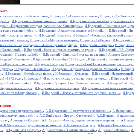
кого:
,
,
. на границах спокойствие. сны»
И.Бродский «Освоение космоса»
И.Бродский «Элегия на
,
,
да К.»
И.Бродский «Неоконченный отрывок»
И.Бродский «Сначала в бездну свалился стул
,
дский «Подражание сатирам, сочиненным Кантемиром»
И.Бродский «Я начинаю год, и рв
,
,
а голос головной убор.»
И.Бродский «Я памятник воздвиг себе иной...»
И.Бродский «Ни с
,
,
кий «Волосы за висок...»
И.Бродский «Элегия»
И.Бродский «Сознанье, как шестой урок,»
,
,
,
ственский романс»
И.Бродский «Морские маневры»
И.Бродский «Песня»
И.Бродский «
,
,
,
ия с самим...»
И.Бродский «Песня пустой веранды»
И.Бродский «Строфы»
И.Бродский 
,
,
и Скавронской»
И.Бродский «Весы качнулись. молвить не греша,»
И.Бродский «Л.В. Лиф
,
Бродский «Похороны Бобо»
И.Бродский «Стихи на бутылке, подаренной Андрею Сергеев
,
,
Бродский «Чаепитие»
И.Бродский «1 сентября 1939 года»
И.Бродский «Зимним вечером в
,
,
й «Шесть лет спустя»
И.Бродский «Торс»
И.Бродский «Сын! Если я не мертв, то потому..
,
,
,
у другу»
И.Бродский «К стихам»
И.Бродский «Однажды во дворе на Моховой»
И.Бродс
,
,
,
.»
И.Бродский «Октябрьская песня»
И.Бродский «Отрывок»
И.Бродский «Неоконченный 
,
,
кий «1972 год»
И.Бродский «Я не то что схожу с ума, но устал за лето...»
И.Бродский «Е.
,
,
дский «Anno domini»
И.Бродский «Сумерки. Снег. Тишина. Весьма...»
И.Бродский «Предп
,
,
будился весь в поту:»
И.Бродский «В озерном краю»
И.Бродский «Вполголоса - конечно, н
,
,
юсь по телефону, бреюсь,»
И.Бродский «Отказом от скорбного перечня - жест...»
И.Бродс
торов:
,
,
вушка пела в церковном хоре»
А.И.Одоевский «Я разлучился с колыбели...»
А.Навроцкий «
,
,
ачем задумчивых очей...»
А.С.Грибоедов «Прости, Отечество!»
А.С.Пушкин «Я памятник 
,
,
,
иста»
А.Кольцов «Косарь»
А.Н.Апухтин «Сухие, редкие, нечаянные встречи...»
А.Плещее
,
,
А.Ф.Мерзляков «Среди долины ровныя...»
А.Хомяков «Новград»
А.Белый «Тело стихий»
,
,
,
,
..»
А.Бунина «На разлуку»
А.Д.Кантемир «О жизни спокойной»
А.Дельвиг «Любовь»
А