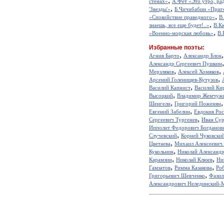
,
стенах»
А.Фет «Это утро, рад
,
'Звезды'»
Б.Чичибабин «Приг
,
«Спокойствие праведного»
В
,
знаешь, все еще будет!..»
В.К
,
«Военно-морская любовь»
В.
Избранные поэты:
,
Агния Барто
Александр Блок
Александр Сергеевич Пушкин
,
,
Мерзляков
Алексей Хомяков
,
Арсений Голенищев-Кутузов
,
Василий Капнист
Василий Ки
,
Высоцкий
Владимир Жемчуж
,
Шенгели
Григорий Поженян
,
Евгений Забелин
Евдокия Ро
,
Сергеевич Тургенев
Иван Сур
Ипполит Федорович Богданов
,
Случевский
Корней Чуковски
,
Цветаева
Михаил Алексеевич
,
Кукольник
Николай Александ
,
,
Карамзин
Николай Клюев
Ни
,
,
Гамзатов
Римма Казакова
Ро
,
Григорьевич Шевченко
Фазил
Александрович Нелединский-