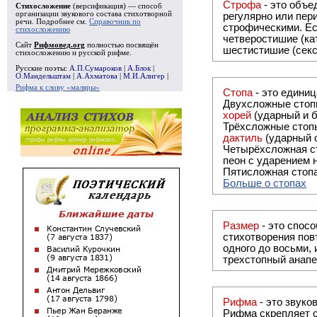
Строфа
- это объединение дв
Стихосложение
(версификация) — способ
организации звукового состава стихотворной
регулярно или периодически повторяющееся в стихотворении. Большинство стихотворений делятся на строфы и т.о. являются
речи. Подробнее см.
Справочник по
строфическими. Если разделения на строфы
стихосложению
четверостишие (ка
Сайт
Рифмовед.org
полностью посвящён
шестистишие (секс
стихосложению и русской рифме.
Русские поэты:
А.П.Сумароков
|
А.Блок
|
О.Мандельштам
|
А.Ахматова
|
М.И.Алигер
|
Рифма к слову «маляры»
Стопа
- это едини
Двухсложные стопы
хорей
(ударный и б
Трёхсложные стопы
дактиль
(ударный с
Четырёхсложная с
пеон с ударением н
Пятисложная стопа
Больше о стопах
Размер
- это спосо
стихотворения повт
одного до восьми,
трехстопный анапе
Рифма
Рифма
скрепляет с