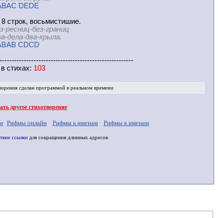
ABAC DEDE
 8 строк, восьмистишие.
з-ресниц-без-границ
ла-два-крыла.
ABAB CDCD
-------------------------------------------------------
 в
стихах
:
103
ворения
сделан программой в реальном времени
ть другое стихотворение
м
Рифмы онлайн
Рифмы к именам
Рифмы к именам
ткие ссылки
для сокращения длинных адресов