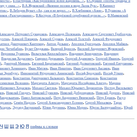
,
,
 моста»
Б.Пастернак «Как бронзовой золой жаровень...»
Б.Слуцкий «Поэты 'Правды' и
,
,
у у окна...»
В.А.Жуковский «Явление поэзии в виде Лалла Рук»
В.Капнист
,
,
,
итик»
В.Лебедев-Кумач «Ах, сам я не верил...»
В.Хлебников «Азия»
В.Тушнова «А
,
,
иков «Разочарование»
В.Костров «В берёзовой серебряной купели...»
В.Маяковский
,
,
,
Александр Петрович Сумароков
Александр Полежаев
Александр Сергеевич Грибоедов
,
,
,
,
пухтин
Алексей Плещеев
Алексей Сурков
Алексей Толстой
Алексей Федорович
,
,
,
,
нтиох Дмитриевич Кантемир
Антон Дельвиг
Аполлон Григорьев
Аполлон Майков
,
,
,
,
рис Чичибабин
Булат Окуджава
Валерий Брюсов
Василий Андреевич Жуковский
,
,
,
,
Вероника Тушнова
Вильгельм Кюхельбекер
Владимир Бенедиктов
Владимир
,
,
,
,
,
Владислав Ходасевич
Гавриил Державин
Георгий Адамович
Георгий Иванов
Георгий
,
,
,
,
,
й
Дмитрий Минаев
Евгений Баратынский
Евгений Долматовский
Евгений Евтушенко
,
,
,
,
анович Хемницер
Иван Мятлев
Иван Никитин
Иван Сергеевич Аксаков
Иван
,
,
,
,
ья Эренбург
Иннокентий Фёдорович Анненский
Иосиф Бродский
Иосиф Уткин
,
,
,
ншенкин
Константин Дмитриевич Бальмонт
Константин Симонов
Константин
,
,
,
симилиан Волошин
Маргарита Алигер
Маргарита Иосифовна Алигер
Марина
,
,
,
Матвеевич Херасков
Михаил Светлов
Михаил Юрьевич Лермонтов
Нестор Васильевич
,
,
,
,
,
ков
Николай Гнедич
Николай Гумилев
Николай Добронравов
Николай Доризо
Николай
,
,
,
,
Мандельштам
Павел Антокольский
Петр Андреевич Вяземский
Пётр Ершов
Расул
,
,
,
,
ирсанов
Семён Надсон
Сергей Александрович Есенин
Сергей Михалков
Тарас
,
,
,
,
,
Асадов
Эдуард Багрицкий
Юлия Друнина
Юнна Мориц
Юргис Балтрушайтис
Юрий
Ч
Ш
Щ
Э
Ю
Я
рифмы к словам