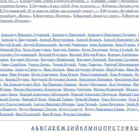
,
,
ость эта...»
Б.Ахмадулина «Опять в природе перемена...»
Б.Лившиц «Закат у дворцового
,
,
отовление борща»
Б.Окуджава «А мы с тобой, брат, из пехоты...»
В.Брюсов «Хорошо одном
,
.К.Тредиаковский «Я уж ныне не люблю, как похвальбу красну...»
В.Курочкин «Бедовый кр
,
,
,
юхельбекер «Жизнь»
В.Бенедиктов «Молитва»
В.Высоцкий «Баллада о гипсе»
В.Жемчужн
,
Раевский «Идиллия»
,
,
,
,
Александр Иванович Одоевский
Александр Навроцкий
Александр Николаевич Радищев
,
,
,
,
Александр Твардовский
Алексей Жемчужников
Алексей Кольцов
Алексей Николаевич А
,
,
,
,
,
Андрей Белый
Андрей Вознесенский
Андрей Дементьев
Анна Ахматова
Анна Бунина
А
,
,
,
,
,
Афанасий Фет
Белла Ахмадулина
Бенедикт Лившиц
Борис Пастернак
Борис Слуцкий
Бо
,
,
,
риллович Тредиаковский
Василий Курочкин
Василий Лебедев-Кумач
Велимир Хлебников
,
,
,
,
ников
Владимир Костров
Владимир Маяковский
Владимир Раевский
Владимир Соловьёв
,
,
,
,
,
Давид Самойлов
Даниил Хармс
Демьян Бедный
Денис Давыдов
Дмитрий Мережковски
,
,
,
,
,
стопчина
Зинаида Гиппиус
Иван Аксёнов
Иван Андреевич Крылов
Иван Бунин
Иван Ив
,
,
,
,
,
,
иков
Иван Франко
Игорь Северянин
Илья Резник
Илья Сельвинский
Илья Френкель
Ил
,
,
,
,
ич
Козьма Прутков
Кондратий Федорович Рылеев
Константин Батюшков
Константин Ва
,
,
,
,
,
й
Лев Александрович Мей
Лев Иванович Ошанин
Леонид Мартынов
Леся Украинка
Мак
,
,
,
,
 Кузмин
Михаил Васильевич Ломоносов
Михаил Дмитриев
Михаил Исаковский
Михаил 
,
,
,
рович Львов
Николай Алексеевич Заболоцкий
Николай Алексеевич Некрасов
Николай Глаз
,
,
,
,
,
колай Огарев
Николай Рубцов
Николай Ушаков
Николай Языков
Ольга Берггольц
Осип 
,
,
,
,
берт Рождественский
Самуил Яковлевич Маршак
Саша Черный
Семен Кирсанов
Семён К
,
,
,
,
ь Искандер
Федор Иванович Тютчев
Федор Сологуб
Фёдор Николаевич Глинка
Эдуард 
,
,
,
,
Мелецкий
Яков Полонский
Янка Купала
Ярослав Смеляков
А
Б
В
Г
Д
Е
Ё
Ж
З
И
Й
К
Л
М
Н
О
П
Р
С
Т
У
Ф
Х
Ц