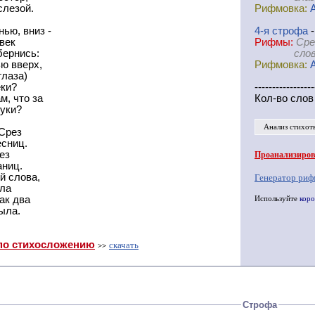
слезой.
Рифмовка:
нью, вниз -
4-я
cтрофа
-
век
Рифмы:
Сре
бернись:
слова-де
ью вверх,
Рифмовка:
глаза)
еки?
-----------------
м, что за
Кол-во слов
руки?
Анализ стихот
 Срез
есниц.
ез
Проанализирова
аниц.
й слова,
Генератор риф
ла
ак два
Используйте
коро
ыла.
по стихосложению
скачать
>>
Строфа