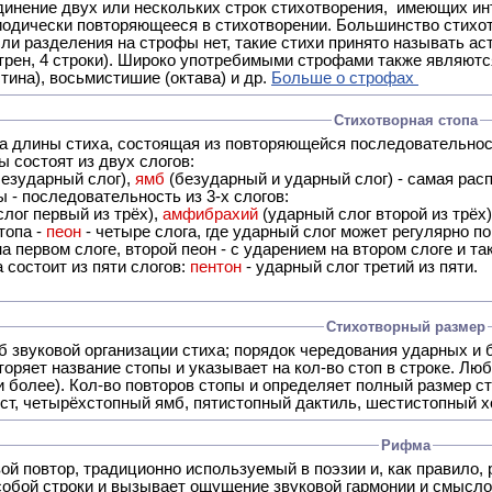
ух или нескольких строк стихотворения, имеющих интонационное сходство или общую систему рифм, и
 нет, такие стихи принято называть астрофическими. Самая популярная строфа в русской поэзии -
трен, 4 строки). Широко употребимыми строфами также являются
тина), восьмистишие (октава) и др.
Больше о строфах
Стихотворная стопа
ца длины стиха, состоящая из повторяющейся последовательнос
 состоят из двух слогов:
езударный слог),
ямб
(безударный и ударный слог) - самая расп
 - последовательность из 3-х слогов:
лог первый из трёх),
амфибрахий
(ударный слог второй из трёх
топа -
пеон
- четыре слога, где ударный слог может регулярно по
а первом слоге, второй пеон - с ударением на втором слоге и та
 состоит из пяти слогов:
пентон
- ударный слог третий из пяти.
Стихотворный размер
б звуковой организации стиха; порядок чередования ударных и 
оряет название стопы и указывает на кол-во стоп в строке. Люб
 и более). Кол-во повторов стопы и определяет полный размер с
ст, четырёхстопный ямб, пятистопный дактиль, шестистопный хо
Рифма
- это звуковой повтор, традиционно используемый в поэзии и, к
обой строки и вызывает ощущение звуковой гармонии и смысло