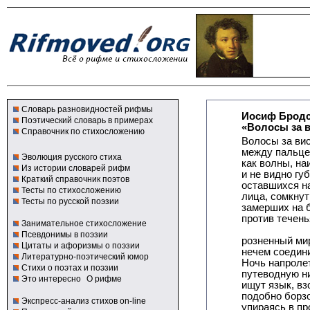
Словарь разновидностей рифмы
Иосиф Брод
Поэтический словарь в примерах
«Волосы за в
Справочник по стихосложению
Волосы за ви
между пальцев
Эволюция русского стиха
как волны, на
Из истории словарей рифм
и не видно губ
Краткий справочник поэтов
оставшихся на
Тесты по стихосложению
лица, сомкнут
Тесты по русской поэзии
замерших на 
против течень
Занимательное стихосложение
Псевдонимы в поэзии
розненный ми
Цитаты и афоризмы о поэзии
нечем соедин
Литературно-поэтический юмор
Ночь напроле
Стихи о поэтах и поэзии
путеводную н
Это интересно
О рифме
ищут язык, вз
подобно борзо
Экспресс-анализ стихов on-line
упираясь в пр