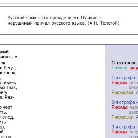
ский
исок...»
сок
Cтихотворе
 бегут,
Размер:
акц
искосок,
-----------------
,
1-я
cтрофа
-
 берегу,
Рифмы:
вис
ых глаз,
берегу-г
бегу
Рифмовка:
я. Раз-
2-я
cтрофа
-
р черт
Рифмы:
чер
ить.
взор-бор
т след,
Рифмовка:
ить
ор,
3-я
cтрофа
-
й,
Рифмы:
вни
остор,
глаза-ре