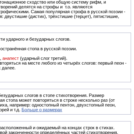
: двустишие (дистих), трёхстишие (терцет), пятистишие,
ти ударного и безударных слогов.
остранённая стопа в русской поэзии.
),
анапест
(ударный слог третий).
вторяться на месте любого из четырёх слогов: первый пеон -
к далее.
безударных слогов в стопе стихотворения. Размер
ая стопа может повторяться в строке несколько раз (от
тиха, например: одностопный пентон, двухстопный пеон,
рей и т.д.
Больше о размерах
ак правило, расположенный и ожидаемый на концах строк в стихах.
вой законченности определённых частей стихотворения.