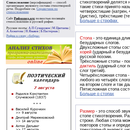
стихотворений делятся на строфы и т.о. являются строфическими. Ес
Стихосложение
(версификация) — способ
организации звукового состава стихотворной
такие стихи принято называть астрофическими. Самая популярная строфа в русской поэзии -
речи. Подробнее см.
Справочник по
четверостишие (катрен,
стихосложению
(дистих), трёхстишие (т
Сайт
Рифмовед.org
полностью посвящён
Больше о строфах
стихосложению и русской рифме.
Русские поэты:
А.П.Сумароков
|
М.Цветаева
|
А.Ахматова
|
Н.Языков
|
Б.Пастернак
|
Рифма к слову «бобры»
Стопа
- это единица дли
безударных слогов.
Двухсложные стопы сост
хорей
(ударный и безуда
русской поэзии.
Трёхсложные стопы - пос
дактиль
(ударный слог п
слог третий).
Четырёхсложная стопа 
любого из четырёх слого
на втором слоге и так да
Пятисложная стопа состо
Больше о стопах
Размер
- это способ зву
стопе стихотворения. Ра
строке. Любая стопа мож
повторов стопы и опреде
трехстопный анапест, че