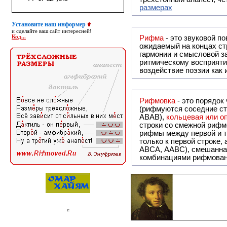
размерах
Установите наш информер
и сделайте ваш сайт интересней!
Код...
Рифма
- это звуковой повтор, традиционно используемый в поэзии и, как прав
ожидаемый на концах ст
гармонии и смысловой з
ритмическому восприяти
воздействие поэзии как
Рифмовка
- это порядок
(рифмуются соседние ст
ABAB),
кольцевая или 
строки со смежной рифм
рифмы между первой и т
только к первой строке,
ABCA, AABC), смешанная или вольная рифмовка (рифмовка в сложных строфах с различными
комбинациями рифмован