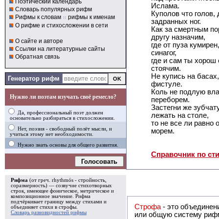
Поэтический календарь
Ислама.
Словарь популярных рифм
Куполов что голов, 
Рифмы к словам
и
рифмы к именам
задранных ног.
О рифме и стихосложении в сети
Как за смертным пор
другу назначим,
О сайте и авторе
где от пуза кумирен
Ссылки на литературные сайты
синагог,
Обратная связь
где и сам ты хорош
стоячим.
Не купись на басах,
Генератор рифм
фистуле.
Коль не подлую вла
Нужно ли поэтам изучать своё ремесло?
переборем.
Застегни же зубчат
Да, профессиональный поэт должен
лежать на столе,
основательно разбираться в стихосложении.
то не все ли равно
Нет, поэзия - свободный полёт мысли, и
морем.
учиться этому нет необходимости.
Нужно знать основы для общего развития.
Справочник по ст
Голосовать
Рифма
(от греч. rhythmós - стройность,
соразмерность) — созвучие стихотворных
строк, имеющее фоническое, метрическое и
композиционное значение.
Рифма
подчёркивает границу между стихами и
Строфа
- это объединение двух и
объединяет стихи в
строфы
.
Словарь разновидностей рифмы
или общую систему рифм, и регулярно или периодически п