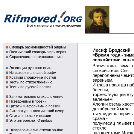
Словарь разновидностей рифмы
Иосиф Бродский
Поэтический словарь в примерах
«Время года - зима
Справочник по стихосложению
спокойствие. сны»
Время года - зима. 
Эволюция русского стиха
спокойствие. Сны
Из истории словарей рифм
переполнены чем-то
Краткий справочник поэтов
вареньем.
Тесты по стихосложению
И глаза праотца н
Тесты по русской поэзии
блесны,
торжествующей вту
Занимательное стихосложение
веленьем.
Псевдонимы в поэзии
Хлопни оземь хвост
Цитаты и афоризмы о поэзии
декабрьской мгле
Литературно-поэтический юмор
ты увидишь опричь 
Стихи о поэтах и поэзии
срама -
Это интересно
О рифме
полумесяц плывет 
стекле
Экспресс-анализ стихов on-line
над крестами Москв