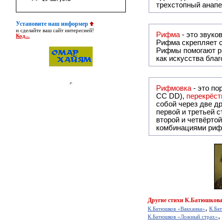
трехстопный анапе
Установите наш информер
и сделайте ваш сайт интересней!
Рифма
Код...
Рифма
скрепляет с
Рифмы
помогают р
как искусства бла
Рифмовка
- это по
СС DD),
перекрёст
собой ч
первой и третьей 
второй и четвёртой строкой отсутствует:
комбинациями риф
Другие
стихи К.Батюшкова
,
К.Батюшков «Вакханка»
К.Ба
,
К.Батюшков «Ложный страх»