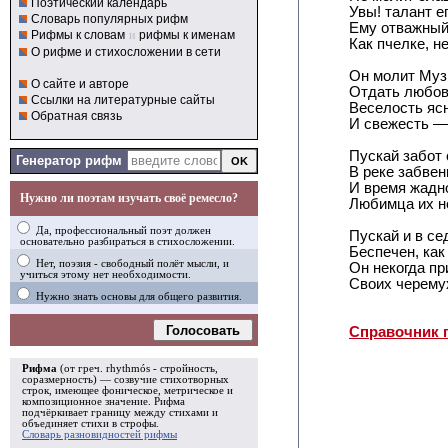
Поэтический календарь
Увы! талант е
Словарь популярных рифм
Ему отважный
Рифмы к словам
и
рифмы к именам
Как пчелке, н
О рифме и стихосложении в сети
Он молит Муз 
О сайте и авторе
Отдать любов
Ссылки на литературные сайты
Веселость яс
Обратная связь
И свежесть —
Пускай забот 
Генератор рифм
В реке забвен
И время жадно
Нужно ли поэтам изучать своё ремесло?
Любимца их не
Да, профессиональный поэт должен
Пускай и в се
основательно разбираться в стихосложении.
Беспечен, как
Нет, поэзия - свободный полёт мысли, и
Он некогда пр
учиться этому нет необходимости.
Своих черемух
Нужно знать основы для общего развития.
Голосовать
Справочник 
Рифма
(от греч. rhythmós - стройность,
соразмерность) — созвучие стихотворных
строк, имеющее фоническое, метрическое и
композиционное значение.
Рифма
подчёркивает границу между стихами и
объединяет стихи в
строфы
.
Словарь разновидностей рифмы