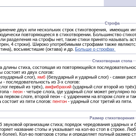
Строфа
ух или нескольких строк стихотворения, имеющих интонационное сходство или общую систему рифм, и
 нет, такие стихи принято называть астрофическими. Самая популярная строфа в русской поэзии -
трен, 4 строки). Широко употребимыми строфами также являются
тина), восьмистишие (октава) и др.
Больше о строфах
Стихотворная стопа
ца длины стиха, состоящая из повторяющейся последовательнос
 состоят из двух слогов:
езударный слог),
ямб
(безударный и ударный слог) - самая расп
 - последовательность из 3-х слогов:
лог первый из трёх),
амфибрахий
(ударный слог второй из трёх
топа -
пеон
- четыре слога, где ударный слог может регулярно по
а первом слоге, второй пеон - с ударением на втором слоге и та
 состоит из пяти слогов:
пентон
- ударный слог третий из пяти.
Размер стихотворения
б звуковой организации стиха; порядок чередования ударных и 
оряет название стопы и указывает на кол-во стоп в строке. Люб
 и более). Кол-во повторов стопы и определяет полный размер с