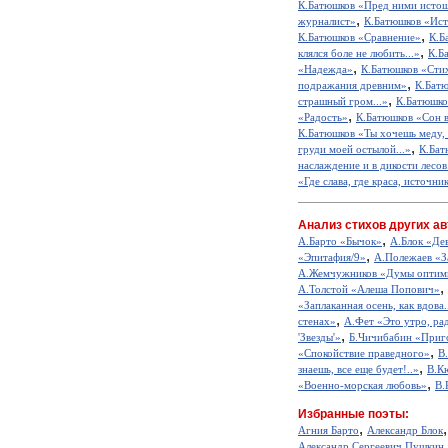
К.Батюшков «Пред ними истоща
,
журналист»
К.Батюшков «Ис
,
К.Батюшков «Сравнение»
К.Б
,
клялся боле не любить...»
К.Б
,
«Надежда»
К.Батюшков «Сти
,
подражания древним»
К.Батю
,
страшный гром...»
К.Батюшко
,
«Радость»
К.Батюшков «Сон 
К.Батюшков «Ты хочешь меду, с
,
груди моей остылой...»
К.Бат
наслаждение и в дикости лесов.
«Где слава, где краса, источник
Анализ стихов других ав
,
А.Барто «Бычок»
А.Блок «Де
,
«Эпитафия/9»
А.Полежаев «З
А.Жемчужников «Думы оптим
,
А.Толстой «Алеша Попович»
«Заплаканная осень, как вдова.
,
стенах»
А.Фет «Это утро, рад
,
'Звезды'»
Б.Чичибабин «Приг
,
«Спокойствие праведного»
В
,
знаешь, все еще будет!..»
В.К
,
«Военно-морская любовь»
В.
Избранные поэты:
,
Агния Барто
Александр Блок
Александр Сергеевич Пушкин