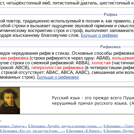
ст, четырёхстопный ямб, пятистопный дактиль, шестистопный хо
Рифма
- это звуковой повтор, традиционно используемый в поэзии и, к
обой строки и вызывает ощущение звуковой гармонии и смысло
итмическому восприятию строк и строф, выполняют запоминате
годаря изысканному благозвучию слов.
Больше о рифмах
Рифмовка
рядок чередования рифм в стихах. Основные способы рифмовк
ная рифмовка
(строки рифмуются через одну: ABAB),
кольцева
ерез две другие строки со смежной рифмовкой: ABBA),
холостая
(частична
строкой: АBCB),
гиперхолостая рифмовка
(в четверостишии рифма
 ABAC, ABCA, AABC), смешанная или вольная рифмовка (рифмовка в сложных строфах с различными
мованных строк).
Больше о рифмовке
:
,
,
тюшков «Таврида»
К.Батюшков «Рыдайте, амуры и нежные грации...»
К.Батюшков ««Теперь
,
,
К.Батюшков «Кто это, так насупя брови.....»
К.Батюшков «К Никите»
К.Батюшков «Надпис