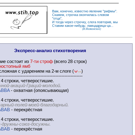
Вам, конечно, известно
явление
"
рифмы
".
Скажем,
строчка
окончилась словом
"
отца
",
И
тогда
через строчку, слога повторив, мы
Ставим какое-нибудь: ламцадрица-ца...
(В.Маяковский)
Экспресс-
анализ стихотворения
ние
состоит из
7-ти строф
(всего 28 строк)
ностопный ямб
ложная с ударением на 2-м слоге (
)
—
-------------------------------------------------------
 4 строки, четверостишие.
чной-акаций-Граций-молодой.
ABBA
- охватная (опоясывающая)
 4 строки, четверостишие.
арный-полей-моей-благодарный.
ABAB
- перекрёстная
 4 строки, четверостишие.
-дружны-союз-досужны.
ABAB
- перекрёстная