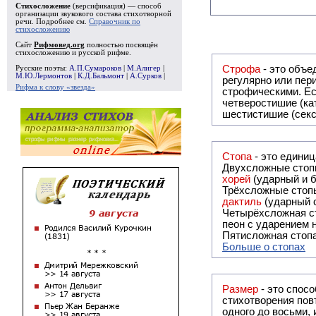
Стихосложение
(версификация) — способ
организации звукового состава стихотворной
речи. Подробнее см.
Справочник по
стихосложению
Сайт
Рифмовед.org
полностью посвящён
стихосложению и русской рифме.
Строфа
- это объединение дв
Русские поэты:
А.П.Сумароков
|
М.Алигер
|
М.Ю.Лермонтов
|
К.Д.Бальмонт
|
А.Сурков
|
регулярно или периодически повторяющееся в стихотворении. Большинство стихотворений делятся на строфы и т.о. являются
Рифма к слову «звезда»
строфическими. Если разделения на строфы
четверостишие (ка
шестистишие (секс
Стопа
- это едини
Двухсложные стопы
хорей
(ударный и б
Трёхсложные стопы
дактиль
(ударный с
Четырёхсложная с
пеон с ударением н
Пятисложная стопа
Больше о стопах
Размер
- это спосо
стихотворения повт
одного до восьми,