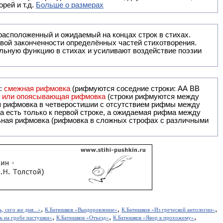
рей и т.д.
Больше о размерах
ак правило, расположенный и ожидаемый на концах строк в стихах.
вой законченности определённых частей стихотворения.
льную функцию в стихах и усиливают воздействие поэзии
и:
смежная рифмовка
(рифмуются соседние строки: AA ВВ
я или опоясывающая рифмовка
(строки рифмуются между
я рифмовка в четверостишии с отсутствием рифмы между
 есть только к первой строке, а ожидаемая рифма между
,
,
,
, сего же дня...»
К.Батюшков «Выздоровление»
К.Батюшков «Из греческой антологии»
,
,
,
ь на гробе пастушки»
К.Батюшков «Отъезд»
К.Батюшков «Явор к прохожему»