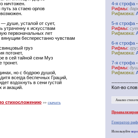
го ничтожен.
4-я
cтрофа
-
 путь за стаею орлов
Рифмы:
дар
евозможен.
Рифмовка:
— душе, усталой от сует,
5-я
cтрофа
-
ь утраченну к искусствам
Рифмы:
суе
ную первоначальных лет
Рифмовка:
 вянущим бесперестанно чувствам
6-я
cтрофа
-
свинцовый груз
Рифмы:
гру
ия потонет,
Рифмовка:
е в сей тайной сени Муз
 тронет.
7-я
cтрофа
-
Рифмы:
душ
динах, но с бодрою душой,
Рифмовка:
 дитя всегда беспечных Граций,
идет вздохнуть в сени густой
-----------------
 и акаций.
Кол-во слов
Анализ стихот
по стихосложению
скачать
>>
Проанализирова
Генератор риф
Используйте
коро