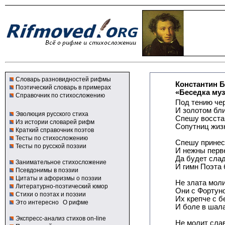
Словарь разновидностей рифмы
Константин 
Поэтический словарь в примерах
«Беседка муз
Справочник по стихосложению
Под тению че
И золотом бл
Эволюция русского стиха
Спешу восстан
Из истории словарей рифм
Сопутниц жиз
Краткий справочник поэтов
Тесты по стихосложению
Спешу принест
Тесты по русской поэзии
И нежны перв
Да будет сла
Занимательное стихосложение
И гимн Поэта 
Псевдонимы в поэзии
Цитаты и афоризмы о поэзии
Не злата моли
Литературно-поэтический юмор
Они с Фортун
Стихи о поэтах и поэзии
Их крепче с б
Это интересно
О рифме
И боле в шала
Экспресс-анализ стихов on-line
Не молит сла