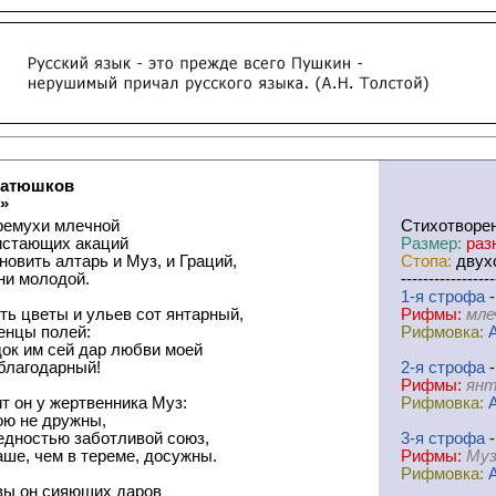
Батюшков
»
ремухи млечной
Cтихотворе
истающих акаций
Размер:
раз
овить алтарь и Муз, и Граций,
Стопа:
двухс
ни молодой.
-----------------
1-я
cтрофа
-
ь цветы и ульев сот янтарный,
Рифмы:
мле
енцы полей:
Рифмовка:
док им сей дар любви моей
благодарный!
2-я
cтрофа
-
Рифмы:
янт
т он у жертвенника Муз:
Рифмовка:
ою не дружны,
едностью заботливой союз,
3-я
cтрофа
-
ше, чем в тереме, досужны.
Рифмы:
Муз
Рифмовка:
вы он сияющих даров