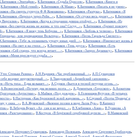
,
,
К.Батюшков «Эпитафия»
К.Батюшков «Судьба Одиссея»
К.Батюшков «Книги и
,
,
,
,
К.Батюшков «Мой гений»
К.Батюшков «К Маше»
К.Батюшков «Писать я не умею»
,
,
юшков «На смерть супруги Ф.Ф.Кокошкина»
К.Батюшков «Разлука»
К.Батюшков «Я
,
,
К.Батюшков «Переход через Рейн...»
К.Батюшков «От стужи весь дрожу...»
К.Батюшков
,
,
д Виргилия»
К.Батюшков «Когда в страдании девица отойдет...»
К.Батюшков «Из
,
шков «Без смерти жизнь не жизнь: и что она? Сосуд...»
К.Батюшков «Гремит повсюду
,
,
,
й»
К.Батюшков «Я вижу тень Боброва...»
К.Батюшков «Любовь в челноке»
К.Батюшков
,
,
Генриады», или превращение Вольтера»
К.Батюшков «Песнь Гаральда Смелого»
,
К.Батюшков «Тебе ль оплакивать утрату юных дней...»
К.Батюшков «Изнемогает жизнь в
,
,
тюшков «На свет и на стихи...»
К.Батюшков «Тень друга»
К.Батюшков «Есть
,
,
тюшков «Сей старец, что всегда летает.....»
К.Батюшков «Запрос Арзамасу»
К.Батюшков
,
юшков «Меня преследует судьба...»
,
,
Утес Cтеньки Разина»
А.Н.Радищев «Час преблаженный...»
А.П.Сумароков
,
,
себе воздвиг нерукотворный...»
А.Твардовский «Армейский сапожник»
,
,
в «Ночь тиха... Едва колышет...»
А.Сурков «Бьется в тесной печурке огонь...»
,
,
,
А.Вознесенский «Почему два великих поэта...»
А.Дементьев «Гороскоп»
А.Ахматова
,
,
.Григорьев «Артисткке»
А.Майков «Под дождем»
А.Голенищев-Кутузов «В четырех
,
,
 моста»
Б.Пастернак «Как бронзовой золой жаровень...»
Б.Слуцкий «Поэты 'Правды' и
,
,
у у окна...»
В.А.Жуковский «Явление поэзии в виде Лалла Рук»
В.Капнист
,
,
,
итик»
В.Лебедев-Кумач «Ах, сам я не верил...»
В.Хлебников «Азия»
В.Тушнова «А
,
,
иков «Разочарование»
В.Костров «В берёзовой серебряной купели...»
В.Маяковский
,
,
,
Александр Петрович Сумароков
Александр Полежаев
Александр Сергеевич Грибоедов
,
,
,
,
пухтин
Алексей Плещеев
Алексей Сурков
Алексей Толстой
Алексей Федорович