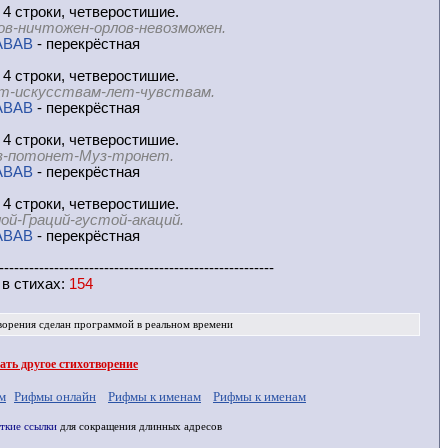
 4 строки, четверостишие.
ов-ничтожен-орлов-невозможен.
ABAB
- перекрёстная
 4 строки, четверостишие.
т-искусствам-лет-чувствам.
ABAB
- перекрёстная
 4 строки, четверостишие.
з-потонет-Муз-тронет.
ABAB
- перекрёстная
 4 строки, четверостишие.
ой-Граций-густой-акаций.
ABAB
- перекрёстная
-------------------------------------------------------
 в
стихах
:
154
ворения
сделан программой в реальном времени
ть другое стихотворение
м
Рифмы онлайн
Рифмы к именам
Рифмы к именам
ткие ссылки
для сокращения длинных адресов