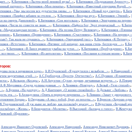
,
,
,
ет...»
К.Батюшков «Льстец моей ленивой музы!..»
К.Батюшков «Подражание Ариосту»
,
,
тинный патриот»
К.Батюшков «Мои пенаты»
К.Батюшков «Известный откупщик Фадей...»
,
,
атюшков «Увы, мы носим все дурачества оковы...»
К.Батюшков «Новый род смерти»
К.Бат
,
,
,
атюшков «Памфил забавен за столом...»
К.Батюшков «Беседка муз»
К.Батюшков «Элизий»
,
,
хи на смерть Даниловой»
К.Батюшков «Сон могольца»
К.Батюшков «Эпиграмма на перево
,
,
шков «Числа по совести не знаю...»
К.Батюшков «Пафоса бог, Эрот прекрасный...»
К.Батю
,
,
в «Мадагаскарская песня»
К.Батюшков «На поэмы Петру Великому»
К.Батюшков «Пленны
,
,
,
воинов»
К.Батюшков «Привидение»
К.Батюшков «Счастливец»
К.Батюшков «На перевод «
,
,
,
ын?- Так жала не страшись...»
К.Батюшков «Умирающий тасс»
К.Батюшков «К Петину»
,
,
юшков «Источник»
К.Батюшков «Взгляни: сей кипарис, как наша степь, бесплоден ...»
К.Ба
,
,
,
..»
К.Батюшков «В Лаисе нравится улыбка на устах...»
К.Батюшков «Пробуждение»
К.Ба
,
,
,
 зол твоих...»
К.Батюшков «Из антологии»
К.Батюшков «Послание к стихам моим»
К.Бат
торов:
,
,
вушка пела в церковном хоре»
А.И.Одоевский «Я разлучился с колыбели...»
А.Навроцкий «
,
,
ачем задумчивых очей...»
А.С.Грибоедов «Прости, Отечество!»
А.С.Пушкин «Я памятник 
,
,
,
иста»
А.Кольцов «Косарь»
А.Н.Апухтин «Сухие, редкие, нечаянные встречи...»
А.Плещее
,
,
А.Ф.Мерзляков «Среди долины ровныя...»
А.Хомяков «Новград»
А.Белый «Тело стихий»
,
,
,
,
..»
А.Бунина «На разлуку»
А.Д.Кантемир «О жизни спокойной»
А.Дельвиг «Любовь»
А
,
,
ость эта...»
Б.Ахмадулина «Опять в природе перемена...»
Б.Лившиц «Закат у дворцового
,
,
отовление борща»
Б.Окуджава «А мы с тобой, брат, из пехоты...»
В.Брюсов «Хорошо одном
,
.К.Тредиаковский «Я уж ныне не люблю, как похвальбу красну...»
В.Курочкин «Бедовый кр
,
,
,
юхельбекер «Жизнь»
В.Бенедиктов «Молитва»
В.Высоцкий «Баллада о гипсе»
В.Жемчужн
,
Раевский «Идиллия»
,
,
,
,
Александр Иванович Одоевский
Александр Навроцкий
Александр Николаевич Радищев
,
,
,
,
Александр Твардовский
Алексей Жемчужников
Алексей Кольцов
Алексей Николаевич А