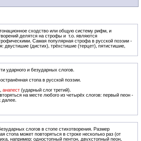
: двустишие (дистих), трёхстишие (терцет), пятистишие,
ти ударного и безударных слогов.
остранённая стопа в русской поэзии.
),
анапест
(ударный слог третий).
вторяться на месте любого из четырёх слогов: первый пеон -
к далее.
безударных слогов в стопе стихотворения. Размер
ая стопа может повторяться в строке несколько раз (от
тиха, например: одностопный пентон, двухстопный пеон,