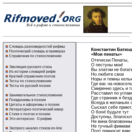
Словарь разновидностей рифмы
Константин Батю
Поэтический словарь в примерах
«Мои пенаты»
Справочник по стихосложению
Отечески Пенаты,
О пестуны мои!
Эволюция русского стиха
Вы златом не богат
Из истории словарей рифм
Но любите свои
Краткий справочник поэтов
Норы и темны кельи
Тесты по стихосложению
Где вас на новосель
Тесты по русской поэзии
Смиренно здесь и т
Расставил по углам
Занимательное стихосложение
Где странник я без
Псевдонимы в поэзии
Всегда в желаньях 
Цитаты и афоризмы о поэзии
Сыскал себе приют.
Литературно-поэтический юмор
О боги! будьте тут
Стихи о поэтах и поэзии
Доступны, благоскл
Это интересно
О рифме
Не вина благовонны
Не тучный фимиам
Экспресс-анализ стихов on-line
Поэт приносит вам;