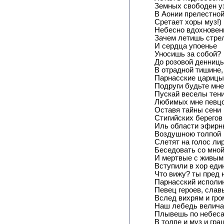
Земных свободен у
В Аонии прелестно
Сретает хоры муз!)
Небесно вдохновен
Зачем летишь стре
И сердца упоенье
Уносишь за собой?
До розовой денниц
В отрадной тишине,
Парнасские царицы
Подруги будьте мне
Пускай веселы тен
Любимых мне певцо
Оставя тайны сени
Стигийских берегов
Иль области эфирн
Воздушною толпой
Слетят на голос ли
Беседовать со мной!
И мертвые с живым
Вступили в хор един
Что вижу? ты пред 
Парнасский исполи
Певец героев, слав
Вслед вихрям и гро
Наш лебедь велича
Плывешь по небеса
В толпе и муз и гра