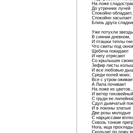
На ложе сладостра
До утренних лучей
Спокойно обладает,
Спокойно засыпает
Близь друга сладким
Уже потухли звезд
В сиянии дневном,
И пташки теплы гне
Что свиты под окно
Щебеча покидают
И негу отрясают
Со крылышек своих
Зефир листы колыш
И все любовью ды
Среди полей моих;
Все с утром оживает
А Лила почивает
На ложе из цветов..
И ветер тиховейны
С груди ее лилейно
Сдул дымчатый покр
И в локоны златые
Две розы молодые
С нарциссами впле
Сквозь тонкие прег
Нога, ища прохлады
Скользит по ложу вн