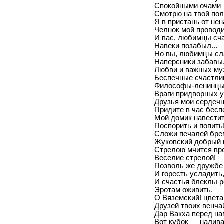
Спокойными очами
Смотрю на твой пол
Я в пристань от не
Челнок мой проводи
И вас, любимцы сча
Навеки позабыл...
Но вы, любимцы сл
Наперсники забавы
Любви и важных му
Беспечные счастли
Философы-ленинцы
Враги придворных у
Друзья мои сердеч
Придите в час бес
Мой домик навести
Поспорить и попить
Сложи печалей бре
Жуковский добрый 
Стрелою мчится вр
Веселие стрелой!
Позволь же дружбе
И горесть усладить
И счастья блеклы 
Эротам оживить.
О Вяземский! цвет
Друзей твоих венча
Дар Вакха перед на
Вот кубок — налива