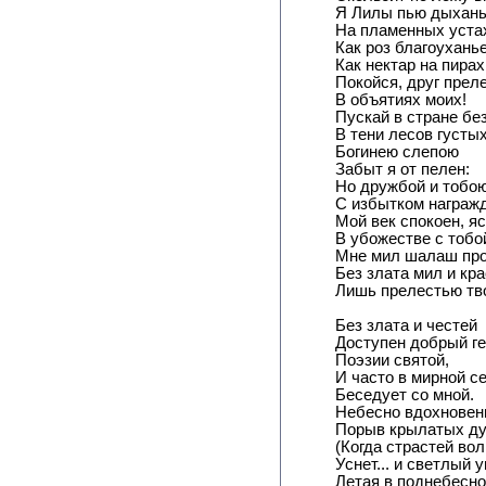
Я Лилы пью дыхан
На пламенных уста
Как роз благоуханье
Как нектар на пирах!
Покойся, друг прел
В объятиях моих!
Пускай в стране бе
В тени лесов густых
Богинею слепою
Забыт я от пелен:
Но дружбой и тобо
С избытком награжд
Мой век спокоен, яс
В убожестве с тобо
Мне мил шалаш про
Без злата мил и кр
Лишь прелестью тв
Без злата и честей
Доступен добрый г
Поэзии святой,
И часто в мирной с
Беседует со мной.
Небесно вдохновен
Порыв крылатых ду
(Когда страстей во
Уснет... и светлый у
Летая в поднебесно