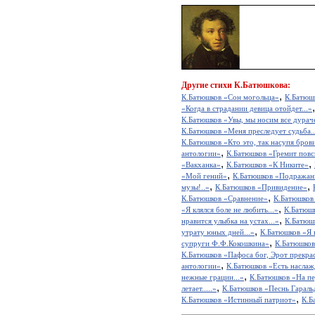
Другие
стихи К.Батюшкова:
,
К.Батюшков «Сон могольца»
К.Батюш
«Когда в страдании девица отойдет...»
К.Батюшков «Увы, мы носим все дураче
К.Батюшков «Меня преследует судьба..
К.Батюшков «Кто это, так насупя брови.
,
антологии»
К.Батюшков «Гремит повс
,
,
«Вакханка»
К.Батюшков «К Никите»
,
«Мой гений»
К.Батюшков «Подражан
,
,
музы!..»
К.Батюшков «Привидение»
,
К.Батюшков «Сравнение»
К.Батюшков 
,
«Я клялся боле не любить...»
К.Батюшк
,
нравится улыбка на устах...»
К.Батюшк
,
утрату юных дней...»
К.Батюшков «Я 
,
супруги Ф.Ф.Кокошкина»
К.Батюшков 
К.Батюшков «Пафоса бог, Эрот прекрас
,
антологии»
К.Батюшков «Есть наслажд
,
нежные грации...»
К.Батюшков «На пе
,
летает.....»
К.Батюшков «Песнь Гараль
,
К.Батюшков «Истинный патриот»
К.Б