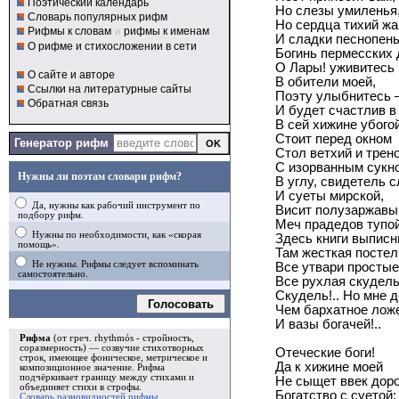
Поэтический календарь
Но слезы умиленья
Словарь популярных рифм
Но сердца тихий жа
Рифмы к словам
и
рифмы к именам
И сладки песнопень
О рифме и стихосложении в сети
Богинь пермесских 
О Лары! уживитесь
О сайте и авторе
В обители моей,
Ссылки на литературные сайты
Поэту улыбнитесь
Обратная связь
И будет счастлив в 
В сей хижине убого
Стоит перед окном
Генератор рифм
Стол ветхий и трен
С изорванным сукн
Нужны ли поэтам словари рифм?
В углу, свидетель 
И суеты мирской,
Да, нужны как рабочий инструмент по
Висит полузаржавы
подбору рифм.
Меч прадедов тупой
Нужны по необходимости, как «скорая
Здесь книги выписн
помощь».
Там жесткая посте
Не нужны. Рифмы следует вспоминать
Все утвари простые
самостоятельно.
Все рухлая скудель
Скудель!.. Но мне 
Голосовать
Чем бархатное лож
И вазы богачей!..
Рифма
(от греч. rhythmós - стройность,
соразмерность) — созвучие стихотворных
Отеческие боги!
строк, имеющее фоническое, метрическое и
Да к хижине моей
композиционное значение.
Рифма
подчёркивает границу между стихами и
Не сыщет ввек доро
объединяет стихи в
строфы
.
Богатство с суетой;
Словарь разновидностей рифмы