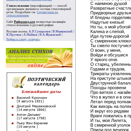
С наемною душой
Стихосложение
(версификация) — способ
Развратные счастл
организации звукового состава стихотворной
речи. Подробнее см.
Справочник по
Придворные друзья
стихосложению
И бледны горделив
Надутые князья!
Сайт
Рифмовед.org
полностью посвящён
стихосложению и русской рифме.
Но ты, о мой убогой
Калека и слепой,
Русские поэты:
А.П.Сумароков
|
В.Маяковский
|
К.Прутков
|
А.Майков
|
В.А.Жуковский
|
Идя путем-дорогой
Рифма к слову «плауне»
С смиренною клюко
Ты смело постучися
О воин, у меня,
Войди и обсушися
У яркого огня.
О старец, убеленн
Годами и трудом,
Трикраты уязвленн
На приступе штыко
Двуструнной балал
Походы прозвени
Про витязя с нагайк
Что в жупел и в огн
Летал перед полкам
Как вихорь на полях
И вкруг его рядами
Враги ложились в пр
И ты, моя Лилета,
В смиренной уголок
Приди под вечерок