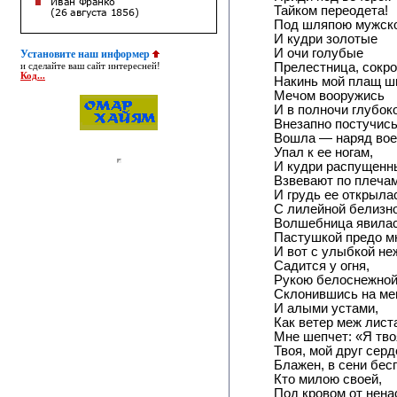
Тайком переодета!
Под шляпою мужск
И кудри золотые
И очи голубые
Установите наш информер
Прелестница, сокро
и сделайте ваш сайт интересней!
Код...
Накинь мой плащ ш
Мечом вооружись
И в полночи глубок
Внезапно постучись.
Вошла — наряд во
Упал к ее ногам,
И кудри распущенн
Взвевают по плечам
И грудь ее открыла
С лилейной белизно
Волшебница явила
Пастушкой предо м
И вот с улыбкой не
Садится у огня,
Рукою белоснежно
Склонившись на ме
И алыми устами,
Как ветер меж лист
Мне шепчет: «Я тво
Твоя, мой друг серд
Блажен, в сени бес
Кто милою своей,
Под кровом от нена