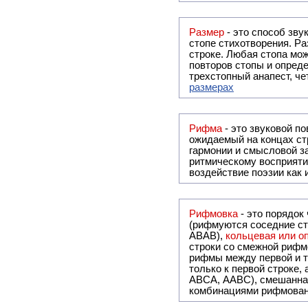
Размер
- это способ зву
стопе стихотворения. Ра
строке. Любая стопа мож
повторов стопы и опреде
трехстопный анапест, че
размерах
Рифма
- это звуковой повтор, традиционно используемый в поэзии и, как прав
ожидаемый на концах ст
гармонии и смысловой з
ритмическому восприяти
воздействие поэзии как
Рифмовка
- это порядок
(рифмуются соседние ст
ABAB),
кольцевая или 
строки со смежной рифм
рифмы между первой и т
только к первой строке,
ABCA, AABC), смешанная или вольная рифмовка (рифмовка в сложных строфах с различными
комбинациями рифмован