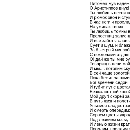
Питомец муз надеж
О Аристиппов внук!
Ты любишь песни 
И рюмок звон и стук
В час неги и прохл
На ужинах твоих
Ты любишь томны 
Прелестниц записн
И все заботы славы
Сует и шум, и блаж
За быстрый миг за
С поклонами отдаш
О! дай же ты мне ру
Товарищ в лени мой
И мы.... потопим ск
В сей чаше золотой
Пока бежит за нами
Бог времени седой
И губит луг с цвета
Безжалостной косой
Мой друг! скорей з
В путь жизни полет
Упьемся сладостра
И смерть опередим;
Сорвем цветы укра
Под лезвием косы,
И ленью жизни крат
Продлим, продлим 