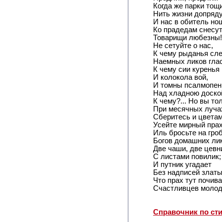
Когда же парки тощ
Нить жизни допряд
И нас в обитель но
Ко прадедам снесу
Товарищи любезны!
Не сетуйте о нас,
К чему рыданья сл
Наемных ликов гла
К чему сии куренья
И колокола вой,
И томны псалмопен
Над хладною доско
К чему?... Но вы то
При месячных луча
Сберитесь и цвета
Усейте мирный прах
Иль бросьте на гро
Богов домашних лик
Две чаши, две цевн
С листами повилик;
И путник угадает
Без надписей златы
Что прах тут почив
Счастливцев молод
Справочник по ст