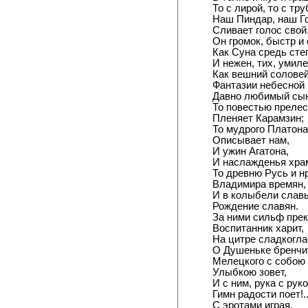
То с лирой, то с тру
Наш Пиндар, наш Г
Сливает голос свой
Он громок, быстр и 
Как Суна средь сте
И нежен, тих, умиле
Как вешний соловей
Фантазии небесной
Давно любимый сын
То повестью преле
Пленяет Карамзин;
То мудрого Платона
Описывает нам,
И ужин Агатона,
И наслажденья хра
То древню Русь и н
Владимира времян,
И в колыбели слав
Рождение славян.
За ними сильф пре
Воспитанник харит,
На цитре сладкогл
О Душеньке бренчи
Мелецкого с собою
Улыбкою зовет,
И с ним, рука с рук
Гимн радости поет!.
С эротами играя,