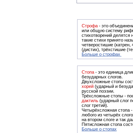
Строфа
- это объединение двух и
или общую систему рифм, и регулярно или периодически п
стихотворений делятся на строфы и т.о. являются строфическими. Ес
такие стихи принято называть астрофическими. Самая популярная строфа в русской поэзии -
четверостишие (катрен,
(дистих), трёхстишие (т
Больше о строфах
Стопа
- это единица дли
безударных слогов.
Двухсложные стопы сост
хорей
(ударный и безуда
русской поэзии.
Трёхсложные стопы - пос
дактиль
(ударный слог п
слог третий).
Четырёхсложная стопа 
любого из четырёх слого
на втором слоге и так да
Пятисложная стопа состо
Больше о стопах