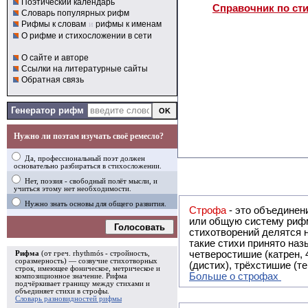
Поэтический календарь
Справочник по ст
Словарь популярных рифм
Рифмы к словам
и
рифмы к именам
О рифме и стихосложении в сети
О сайте и авторе
Ссылки на литературные сайты
Обратная связь
Генератор рифм
Нужно ли поэтам изучать своё ремесло?
Да, профессиональный поэт должен
основательно разбираться в стихосложении.
Нет, поэзия - свободный полёт мысли, и
учиться этому нет необходимости.
Нужно знать основы для общего развития.
Строфа
- это объединение двух и
или общую систему рифм, и регулярно или периодически п
Голосовать
стихотворений делятся на строфы и т.о. являются строфическими. Ес
такие стихи принято называть астрофическими. Самая популярная строфа в русской поэзии -
четверостишие (катрен,
Рифма
(от греч. rhythmós - стройность,
соразмерность) — созвучие стихотворных
(дистих), трёхстишие (т
строк, имеющее фоническое, метрическое и
Больше о строфах
композиционное значение.
Рифма
подчёркивает границу между стихами и
объединяет стихи в
строфы
.
Словарь разновидностей рифмы