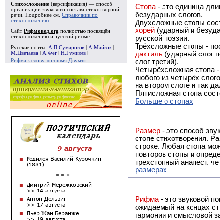
Стихосложение
(версификация) — способ
Стопа
- это единица дли
организации звукового состава стихотворной
безударных слогов.
речи. Подробнее см.
Справочник по
стихосложению
Двухсложные стопы сост
хорей
(ударный и безуда
Сайт
Рифмовед.org
полностью посвящён
стихосложению и русской рифме.
русской поэзии.
Трёхсложные стопы - пос
Русские поэты:
А.П.Сумароков
|
А.Майков
|
М.Цветаева
|
А.Фет
|
Н.Гумилев
|
дактиль
(ударный слог п
Рифма к слову «плашмя Двумя»
слог третий).
Четырёхсложная стопа 
любого из четырёх слого
на втором слоге и так да
Пятисложная стопа состо
Больше о стопах
Размер
- это способ зву
стопе стихотворения. Ра
строке. Любая стопа мож
повторов стопы и опреде
трехстопный анапест, че
размерах
Рифма
- это звуковой повтор, традиционно используемый в поэзии и, как прав
ожидаемый на концах ст
гармонии и смысловой з