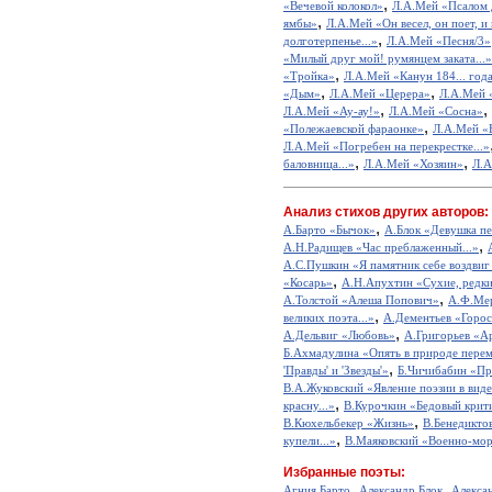
,
«Вечевой колокол»
Л.А.Мей «Псалом 
,
ямбы»
Л.А.Мей «Он весел, он поет, и 
,
долготерпенье...»
Л.А.Мей «Песня/3»
«Милый друг мой! румянцем заката...»
,
«Тройка»
Л.А.Мей «Канун 184... год
,
,
«Дым»
Л.А.Мей «Церера»
Л.А.Мей 
,
,
Л.А.Мей «Ау-ау!»
Л.А.Мей «Сосна»
,
«Полежаевской фараонке»
Л.А.Мей «Не
Л.А.Мей «Погребен на перекрестке...»
,
,
баловница...»
Л.А.Мей «Хозяин»
Л.А
Анализ стихов других авторов:
,
А.Барто «Бычок»
А.Блок «Девушка пе
,
А.Н.Радищев «Час преблаженный...»
А.С.Пушкин «Я памятник себе воздвиг
,
«Косарь»
А.Н.Апухтин «Сухие, редкие
,
А.Толстой «Алеша Попович»
А.Ф.Мер
,
великих поэта...»
А.Дементьев «Горос
,
А.Дельвиг «Любовь»
А.Григорьев «А
Б.Ахмадулина «Опять в природе перем
,
'Правды' и 'Звезды'»
Б.Чичибабин «Пр
В.А.Жуковский «Явление поэзии в виде
,
красну...»
В.Курочкин «Бедовый крит
,
В.Кюхельбекер «Жизнь»
В.Бенедикто
,
купели...»
В.Маяковский «Военно-мор
Избранные поэты:
,
,
Агния Барто
Александр Блок
Алекса