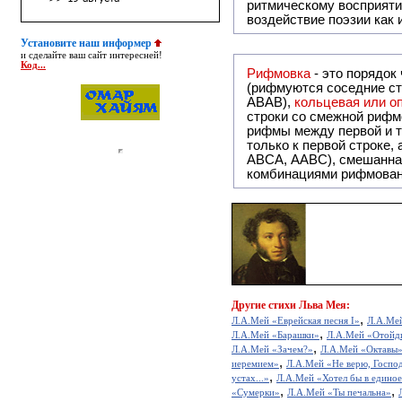
ритмическому восприяти
воздействие поэзии как
Установите наш информер
и сделайте ваш сайт интересней!
Код...
Рифмовка
- это порядок
(рифмуются соседние ст
ABAB),
кольцевая или 
строки со смежной рифм
рифмы между первой и т
только к первой строке,
ABCA, AABC), смешанная или вольная рифмовка (рифмовка в сложных строфах с различными
комбинациями рифмован
Другие
стихи Льва Мея:
,
Л.А.Мей «Еврейская песня I»
Л.А.Мей
,
Л.А.Мей «Барашки»
Л.А.Мей «Отойди
,
Л.А.Мей «Зачем?»
Л.А.Мей «Октавы
,
иеремием»
Л.А.Мей «Не верю, Господ
,
устах...»
Л.А.Мей «Хотел бы в единое 
,
,
«Сумерки»
Л.А.Мей «Ты печальна»