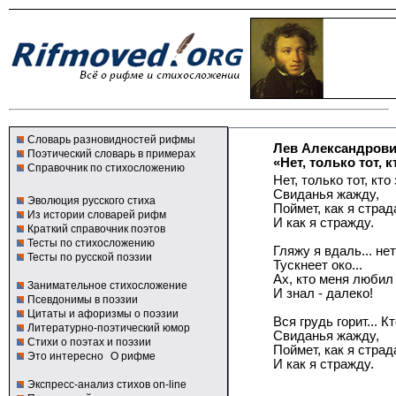
Словарь разновидностей рифмы
Лев Александров
Поэтический словарь в примерах
«Нет, только тот, к
Справочник по стихосложению
Нет, только тот, кто
Свиданья жажду,
Эволюция русского стиха
Поймет, как я страд
Из истории словарей рифм
И как я стражду.
Краткий справочник поэтов
Тесты по стихосложению
Гляжу я вдаль... нет
Тесты по русской поэзии
Тускнеет око...
Ах, кто меня любил
Занимательное стихосложение
И знал - далеко!
Псевдонимы в поэзии
Цитаты и афоризмы о поэзии
Вся грудь горит... К
Литературно-поэтический юмор
Свиданья жажду,
Стихи о поэтах и поэзии
Поймет, как я страд
Это интересно
О рифме
И как я стражду.
Экспресс-анализ стихов on-line