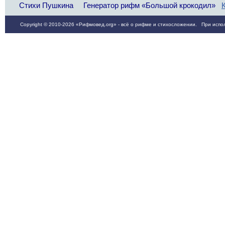
Стихи Пушкина
Генератор рифм «Большой крокодил»
Copyright © 2010-2026 «Рифмовед.org» - всё о рифме и стихосложении. При испол