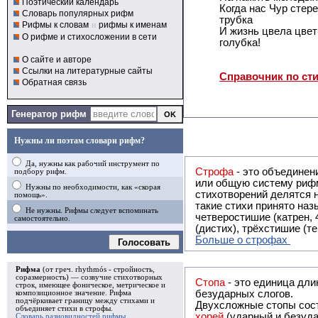
Поэтический календарь
Когда нас Чур стер
Словарь популярных рифм
трубка
Рифмы к словам
и
рифмы к именам
И жизнь цвела цвет
О рифме и стихосложении в сети
голубка!
О сайте и авторе
Ссылки на литературные сайты
Справочник по ст
Обратная связь
Генератор рифм
Нужны ли поэтам словари рифм?
Да, нужны как рабочий инструмент по
Строфа
- это объединение двух и
подбору рифм.
или общую систему рифм, и регулярно или периодически п
Нужны по необходимости, как «скорая
стихотворений делятся на строфы и т.о. являются строфическими. Ес
помощь».
такие стихи принято называть астрофическими. Самая популярная строфа в русской поэзии -
Не нужны. Рифмы следует вспоминать
четверостишие (катрен,
самостоятельно.
(дистих), трёхстишие (т
Больше о строфах
Голосовать
Рифма
(от греч. rhythmós - стройность,
соразмерность) — созвучие стихотворных
Стопа
- это единица дли
строк, имеющее фоническое, метрическое и
безударных слогов.
композиционное значение.
Рифма
подчёркивает границу между стихами и
Двухсложные стопы сост
объединяет стихи в
строфы
.
хорей
(ударный и безуда
Словарь разновидностей рифмы