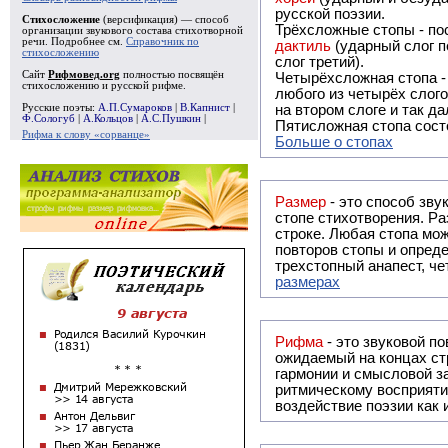
русской поэзии.
Стихосложение
(версификация) — способ
Трёхсложные стопы - пос
организации звукового состава стихотворной
речи. Подробнее см.
Справочник по
дактиль
(ударный слог п
стихосложению
слог третий).
Сайт
Рифмовед.org
полностью посвящён
Четырёхсложная стопа 
стихосложению и русской рифме.
любого из четырёх слого
Русские поэты:
А.П.Сумароков
|
В.Капнист
|
на втором слоге и так да
Ф.Сологуб
|
А.Кольцов
|
А.С.Пушкин
|
Пятисложная стопа состо
Рифма к слову «сорванце»
Больше о стопах
Размер
- это способ зву
стопе стихотворения. Ра
строке. Любая стопа мож
повторов стопы и опреде
трехстопный анапест, че
размерах
Рифма
- это звуковой повтор, традиционно используемый в поэзии и, как прав
ожидаемый на концах ст
гармонии и смысловой з
ритмическому восприяти
воздействие поэзии как