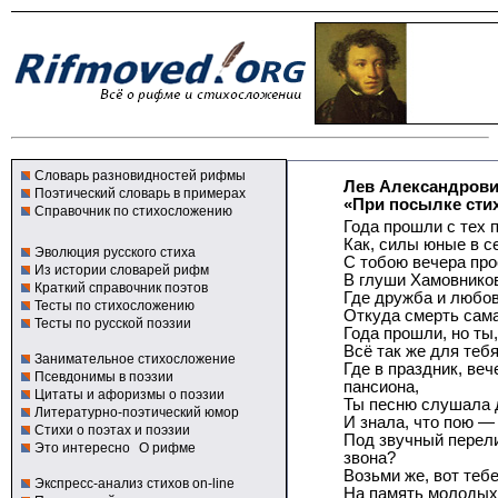
Словарь разновидностей рифмы
Лев Александров
Поэтический словарь в примерах
«При посылке сти
Справочник по стихосложению
Года прошли с тех 
Как, силы юные в с
Эволюция русского стиха
С тобою вечера про
Из истории словарей рифм
В глуши Хамовников
Краткий справочник поэтов
Где дружба и любов
Тесты по стихосложению
Откуда смерть сама
Тесты по русской поэзии
Года прошли, но ты,
Всё так же для теб
Занимательное стихосложение
Где в праздник, веч
Псевдонимы в поэзии
пансиона,
Цитаты и афоризмы о поэзии
Ты песню слушала 
Литературно-поэтический юмор
И знала, что пою — 
Стихи о поэтах и поэзии
Под звучный перели
Это интересно
О рифме
звона?
Возьми же, вот теб
Экспресс-анализ стихов on-line
На память молодых 