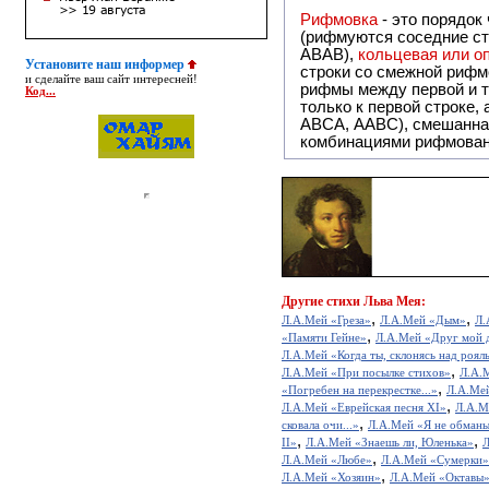
Рифмовка
- это порядок
(рифмуются соседние ст
ABAB),
кольцевая или 
Установите наш информер
строки со смежной рифм
и сделайте ваш сайт интересней!
рифмы между первой и т
Код...
только к первой строке,
ABCA, AABC), смешанная или вольная рифмовка (рифмовка в сложных строфах с различными
комбинациями рифмован
Другие
стихи Льва Мея:
,
,
Л.А.Мей «Греза»
Л.А.Мей «Дым»
Л.
,
«Памяти Гейне»
Л.А.Мей «Друг мой д
Л.А.Мей «Когда ты, склонясь над рояль
,
Л.А.Мей «При посылке стихов»
Л.А.М
,
«Погребен на перекрестке...»
Л.А.Ме
,
Л.А.Мей «Еврейская песня XI»
Л.А.М
,
сковала очи...»
Л.А.Мей «Я не обманыв
,
,
II»
Л.А.Мей «Знаешь ли, Юленька»
Л
,
Л.А.Мей «Любе»
Л.А.Мей «Сумерки»
,
Л.А.Мей «Хозяин»
Л.А.Мей «Октавы