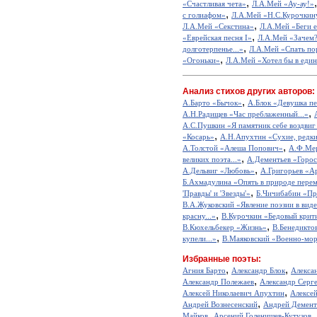
,
«Счастливая чета»
Л.А.Мей «Ау-ау!»
,
с голиафом»
Л.А.Мей «Н.С.Курочкин
,
Л.А.Мей «Секстина»
Л.А.Мей «Беги 
,
«Еврейская песня I»
Л.А.Мей «Зачем
,
долготерпенье...»
Л.А.Мей «Спать по
,
«Огоньки»
Л.А.Мей «Хотел бы в едино
Анализ стихов других авторов:
,
А.Барто «Бычок»
А.Блок «Девушка пе
,
А.Н.Радищев «Час преблаженный...»
А.С.Пушкин «Я памятник себе воздвиг
,
«Косарь»
А.Н.Апухтин «Сухие, редкие
,
А.Толстой «Алеша Попович»
А.Ф.Мер
,
великих поэта...»
А.Дементьев «Горос
,
А.Дельвиг «Любовь»
А.Григорьев «А
Б.Ахмадулина «Опять в природе перем
,
'Правды' и 'Звезды'»
Б.Чичибабин «Пр
В.А.Жуковский «Явление поэзии в виде
,
красну...»
В.Курочкин «Бедовый крит
,
В.Кюхельбекер «Жизнь»
В.Бенедикто
,
купели...»
В.Маяковский «Военно-мор
Избранные поэты:
,
,
Агния Барто
Александр Блок
Алекса
,
Александр Полежаев
Александр Серг
,
Алексей Николаевич Апухтин
Алексе
,
Андрей Вознесенский
Андрей Демент
,
,
Майков
Арсений Голенищев-Кутузов