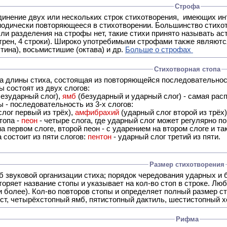
Строфа
ух или нескольких строк стихотворения, имеющих интонационное сходство или общую систему рифм, и
 нет, такие стихи принято называть астрофическими. Самая популярная строфа в русской поэзии -
трен, 4 строки). Широко употребимыми строфами также являются
тина), восьмистишие (октава) и др.
Больше о строфах
Стихотворная стопа
ца длины стиха, состоящая из повторяющейся последовательнос
 состоят из двух слогов:
езударный слог),
ямб
(безударный и ударный слог) - самая расп
 - последовательность из 3-х слогов:
лог первый из трёх),
амфибрахий
(ударный слог второй из трёх
топа -
пеон
- четыре слога, где ударный слог может регулярно по
а первом слоге, второй пеон - с ударением на втором слоге и та
 состоит из пяти слогов:
пентон
- ударный слог третий из пяти.
Размер стихотворения
б звуковой организации стиха; порядок чередования ударных и 
оряет название стопы и указывает на кол-во стоп в строке. Люб
 и более). Кол-во повторов стопы и определяет полный размер с
ст, четырёхстопный ямб, пятистопный дактиль, шестистопный хо
Рифма