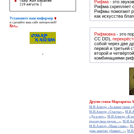
Рифма
Рифма
скрепляет с
Рифмы
помогают р
как искусства бла
Установите наш информер
и сделайте ваш сайт интересней!
Код...
Рифмовка
- это по
СС DD),
перекрёст
собой ч
первой и третьей 
второй и четвёртой строкой отсутствует:
комбинациями риф
Другие
стихи Маргариты А
М.И.Алигер «За какие такие гр
,
М.И.Алигер «Счастье»
М.И.А
,
«Да и нет»
М.И.Алигер «К п
,
проснулись рядом...»
М.И.Ал
,
М.И.Алигер «Наша слава»
М.
,
день заметно убывает...»
М.И.