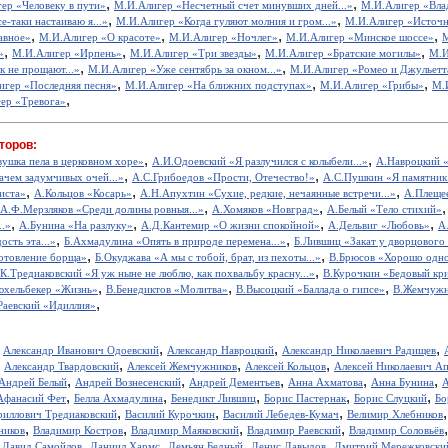
,
,
ер «Человеку в пути»
М.И.Алигер «Несчетный счет минувших дней...»
М.И.Алигер «Вла
,
,
е-таки настаиваю я...»
М.И.Алигер «Когда гуляют молния и гром...»
М.И.Алигер «Источн
,
,
,
,
авное»
М.И.Алигер «О красоте»
М.И.Алигер «Ночлег»
М.И.Алигер «Минское шоссе»
М
,
,
,
,
»
М.И.Алигер «Ирпень»
М.И.Алигер «Три звезды»
М.И.Алигер «Братские могилы»
М.И
,
,
 не прощают...»
М.И.Алигер «Уже сентябрь за окном...»
М.И.Алигер «Ромео и Джульетт
,
,
,
игер «Последняя песня»
М.И.Алигер «На ближних подступах»
М.И.Алигер «Грибы»
М.
,
ер «Тревога»
торов:
,
,
вушка пела в церковном хоре»
А.И.Одоевский «Я разлучился с колыбели...»
А.Навроцкий «
,
,
ачем задумчивых очей...»
А.С.Грибоедов «Прости, Отечество!»
А.С.Пушкин «Я памятник 
,
,
,
иста»
А.Кольцов «Косарь»
А.Н.Апухтин «Сухие, редкие, нечаянные встречи...»
А.Плещее
,
,
А.Ф.Мерзляков «Среди долины ровныя...»
А.Хомяков «Новград»
А.Белый «Тело стихий»
,
,
,
,
..»
А.Бунина «На разлуку»
А.Д.Кантемир «О жизни спокойной»
А.Дельвиг «Любовь»
А
,
,
ость эта...»
Б.Ахмадулина «Опять в природе перемена...»
Б.Лившиц «Закат у дворцового
,
,
отовление борща»
Б.Окуджава «А мы с тобой, брат, из пехоты...»
В.Брюсов «Хорошо одном
,
.К.Тредиаковский «Я уж ныне не люблю, как похвальбу красну...»
В.Курочкин «Бедовый кр
,
,
,
юхельбекер «Жизнь»
В.Бенедиктов «Молитва»
В.Высоцкий «Баллада о гипсе»
В.Жемчужн
,
Раевский «Идиллия»
,
,
,
,
Александр Иванович Одоевский
Александр Навроцкий
Александр Николаевич Радищев
,
,
,
,
Александр Твардовский
Алексей Жемчужников
Алексей Кольцов
Алексей Николаевич А
,
,
,
,
,
Андрей Белый
Андрей Вознесенский
Андрей Дементьев
Анна Ахматова
Анна Бунина
А
,
,
,
,
,
Афанасий Фет
Белла Ахмадулина
Бенедикт Лившиц
Борис Пастернак
Борис Слуцкий
Бо
,
,
,
риллович Тредиаковский
Василий Курочкин
Василий Лебедев-Кумач
Велимир Хлебников
,
,
,
,
ников
Владимир Костров
Владимир Маяковский
Владимир Раевский
Владимир Соловьёв
,
,
,
,
,
Давид Самойлов
Даниил Хармс
Демьян Бедный
Денис Давыдов
Дмитрий Мережковски