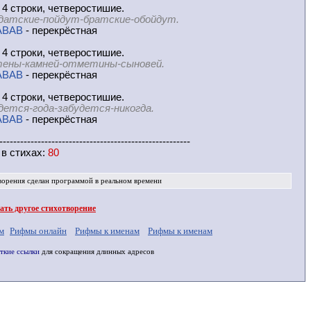
 4 строки, четверостишие.
датские-пойдут-братские-обойдут.
ABAB
- перекрёстная
 4 строки, четверостишие.
ены-камней-отметины-сыновей.
ABAB
- перекрёстная
 4 строки, четверостишие.
дется-года-забудется-никогда.
ABAB
- перекрёстная
-------------------------------------------------------
 в
стихах
:
80
ворения
сделан программой в реальном времени
ть другое стихотворение
м
Рифмы онлайн
Рифмы к именам
Рифмы к именам
ткие ссылки
для сокращения длинных адресов