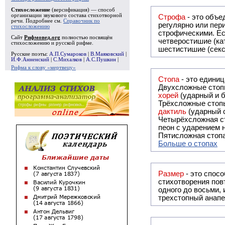
Стихосложение
(версификация) — способ
организации звукового состава стихотворной
Строфа
- это объединение дв
речи. Подробнее см.
Справочник по
регулярно или периодически повторяющееся в стихотворении. Большинство стихотворений делятся на строфы и т.о. являются
стихосложению
строфическими. Если разделения на строфы
Сайт
Рифмовед.org
полностью посвящён
четверостишие (ка
стихосложению и русской рифме.
шестистишие (секс
Русские поэты:
А.П.Сумароков
|
В.Маяковский
|
И.Ф.Анненский
|
С.Михалков
|
А.С.Пушкин
|
Рифма к слову «мертвецу»
Стопа
- это едини
Двухсложные стопы
хорей
(ударный и б
Трёхсложные стопы
дактиль
(ударный с
Четырёхсложная с
пеон с ударением н
Пятисложная стопа
Больше о стопах
Размер
- это спосо
стихотворения повт
одного до восьми,
трехстопный анапе