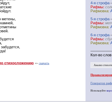
ойдут,
4-я
cтрофа
-
ратские
Рифмы:
сол
бойдут.
Рифмовка:
о метены,
5-я
cтрофа
-
 камней,
Рифмы:
мет
 отметины
Рифмовка:
овей.
6-я
cтрофа
-
сбудется
Рифмы:
сбу
а,
Рифмовка:
 забудется,
гда!
-----------------
Кол-во слов
по стихосложению
скачать
>>
Анализ стихот
Проанализирова
Генератор риф
Используйте
коро