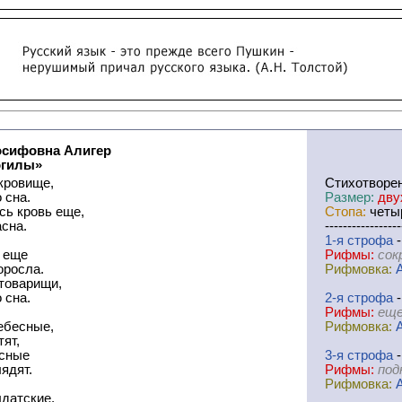
осифовна Алигер
огилы»
кровище,
Cтихотворе
 сна.
Размер:
дву
сь кровь еще,
Стопа:
четыр
сна.
-----------------
1-я
cтрофа
-
а еще
Рифмы:
сок
оросла.
Рифмовка:
 товарищи,
 сна.
2-я
cтрофа
-
Рифмы:
еще
ебесные,
Рифмовка:
тят,
есные
3-я
cтрофа
-
лядят.
Рифмы:
под
Рифмовка:
лдатские,