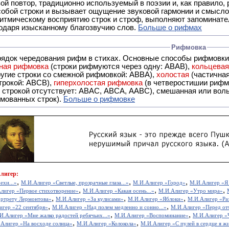
- это звуковой повтор, традиционно используемый в поэзии и, к
обой строки и вызывает ощущение звуковой гармонии и смысло
итмическому восприятию строк и строф, выполняют запоминате
годаря изысканному благозвучию слов.
Больше о рифмах
Рифмовка
рядок чередования рифм в стихах. Основные способы рифмовк
ная рифмовка
(строки рифмуются через одну: ABAB),
кольцева
ерез две другие строки со смежной рифмовкой: ABBA),
холостая
(частична
строкой: АBCB),
гиперхолостая рифмовка
(в четверостишии рифма
 ABAC, ABCA, AABC), смешанная или вольная рифмовка (рифмовка в сложных строфах с различными
мованных строк).
Больше о рифмовке
лигер:
,
,
,
ехи...»
М.И.Алигер «Светлые, прозрачные глаза...»
М.И.Алигер «Город»
М.И.Алигер «Я в
,
,
,
лигер «Первое стихотворение»
М.И.Алигер «Какая осень...»
М.И.Алигер «Утро мира»
,
,
,
ортрету Лермонтова»
М.И.Алигер «За кулисами»
М.И.Алигер «Яблоки»
М.И.Алигер «Раз
,
,
игер «22 сентября»
М.И.Алигер «Над полем медленно и сонно...»
М.И.Алигер «Перед от
,
,
И.Алигер «Мне жалко радостей ребячьих...»
М.И.Алигер «Воспоминание»
М.И.Алигер «Чт
,
,
Алигер «На восходе солнца»
М.И.Алигер «Колокола»
М.И.Алигер «С пулей в сердце я жив