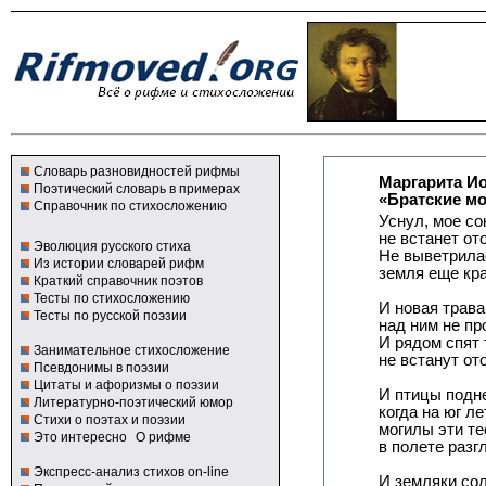
Словарь разновидностей рифмы
Маргарита И
Поэтический словарь в примерах
«Братские м
Справочник по стихосложению
Уснул, мое со
не встанет ото
Эволюция русского стиха
Не выветрила
Из истории словарей рифм
земля еще кра
Краткий справочник поэтов
Тесты по стихосложению
И новая трав
Тесты по русской поэзии
над ним не пр
И рядом спят
Занимательное стихосложение
не встанут ото
Псевдонимы в поэзии
Цитаты и афоризмы о поэзии
И птицы подн
Литературно-поэтический юмор
когда на юг ле
Стихи о поэтах и поэзии
могилы эти т
Это интересно
О рифме
в полете разг
Экспресс-анализ стихов on-line
И земляки со