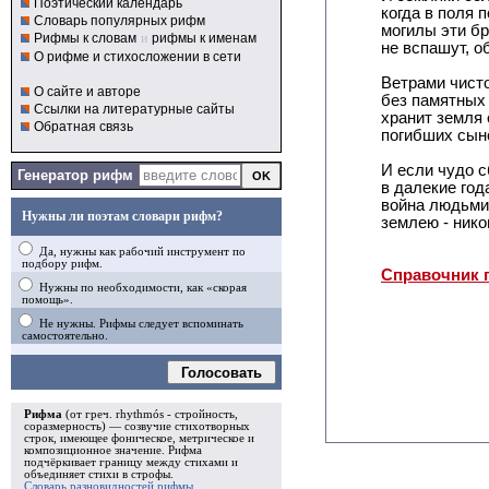
Поэтический календарь
когда в поля п
Словарь популярных рифм
могилы эти б
Рифмы к словам
и
рифмы к именам
не вспашут, о
О рифме и стихосложении в сети
Ветрами чист
О сайте и авторе
без памятных
Ссылки на литературные сайты
хранит земля
Обратная связь
погибших сын
И если чудо 
Генератор рифм
в далекие год
война людьми
Нужны ли поэтам словари рифм?
землею - нико
Да, нужны как рабочий инструмент по
подбору рифм.
Справочник 
Нужны по необходимости, как «скорая
помощь».
Не нужны. Рифмы следует вспоминать
самостоятельно.
Голосовать
Рифма
(от греч. rhythmós - стройность,
соразмерность) — созвучие стихотворных
строк, имеющее фоническое, метрическое и
композиционное значение.
Рифма
подчёркивает границу между стихами и
объединяет стихи в
строфы
.
Словарь разновидностей рифмы