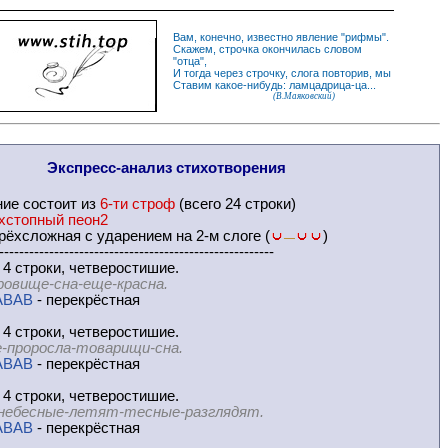
Вам, конечно, известно
явление
"
рифмы
".
Скажем,
строчка
окончилась словом
"
отца
",
И
тогда
через строчку, слога повторив, мы
Ставим какое-нибудь: ламцадрица-ца...
(В.Маяковский)
Экспресс-
анализ стихотворения
ние
состоит из
6-ти строф
(всего 24 строки)
хстопный пеон2
ёхсложная с ударением на 2-м слоге (
)
—
-------------------------------------------------------
 4 строки, четверостишие.
ровище-сна-еще-красна.
ABAB
- перекрёстная
 4 строки, четверостишие.
-проросла-товарищи-сна.
ABAB
- перекрёстная
 4 строки, четверостишие.
небесные-летят-тесные-разглядят.
ABAB
- перекрёстная