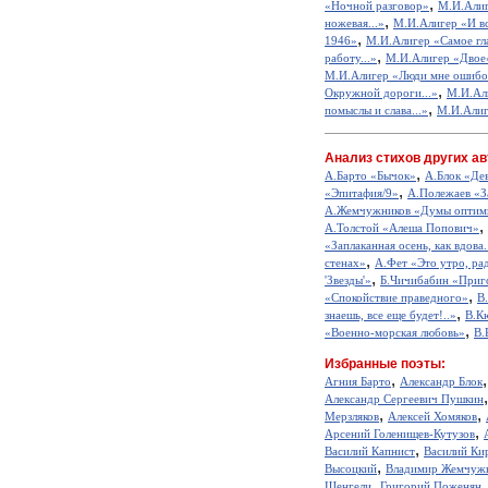
,
«Ночной разговор»
М.И.Алиг
,
ножевая...»
М.И.Алигер «И вс
,
1946»
М.И.Алигер «Самое гл
,
работу...»
М.И.Алигер «Двое
М.И.Алигер «Люди мне ошибок
,
Окружной дороги...»
М.И.Ал
,
помыслы и слава...»
М.И.Алиг
Анализ стихов других ав
,
А.Барто «Бычок»
А.Блок «Де
,
«Эпитафия/9»
А.Полежаев «З
А.Жемчужников «Думы оптим
,
А.Толстой «Алеша Попович»
«Заплаканная осень, как вдова.
,
стенах»
А.Фет «Это утро, рад
,
'Звезды'»
Б.Чичибабин «Приг
,
«Спокойствие праведного»
В
,
знаешь, все еще будет!..»
В.К
,
«Военно-морская любовь»
В.
Избранные поэты:
,
Агния Барто
Александр Блок
Александр Сергеевич Пушкин
,
,
Мерзляков
Алексей Хомяков
,
Арсений Голенищев-Кутузов
,
Василий Капнист
Василий Ки
,
Высоцкий
Владимир Жемчуж
,
Шенгели
Григорий Поженян