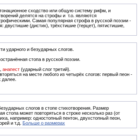
: двустишие (дистих), трёхстишие (терцет), пятистишие,
ти ударного и безударных слогов.
остранённая стопа в русской поэзии.
),
анапест
(ударный слог третий).
вторяться на месте любого из четырёх слогов: первый пеон -
к далее.
безударных слогов в стопе стихотворения. Размер
ая стопа может повторяться в строке несколько раз (от
тиха, например: одностопный пентон, двухстопный пеон,
рей и т.д.
Больше о размерах