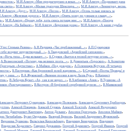
,
,
дивосток»
М.И.Алигер «Мне предначертано в веках...»
М.И.Алигер «Подживает рана
,
,
ик света»
М.И.Алигер «Милые трагедии Шекспира...»
М.И.Алигер «Ленинград. весна.
,
,
.И.Алигер «Друг»
М.И.Алигер «Песок»
М.И.Алигер «Осень только взялась за
,
,
.Алигер «Железная дорога»
М.И.Алигер «Опять хожу по улицам и слышу...»
,
,
а»
М.И.Алигер «Прошу тебя, хоть снись почаще мне...»
М.И.Алигер «Поезда
,
,
И.Алигер «На Байкале»
М.И.Алигер «Березовая роща»
М.И.Алигер «А наши судьбы,
,
,
Утес Cтеньки Разина»
А.Н.Радищев «Час преблаженный...»
А.П.Сумароков
,
,
себе воздвиг нерукотворный...»
А.Твардовский «Армейский сапожник»
,
,
в «Ночь тиха... Едва колышет...»
А.Сурков «Бьется в тесной печурке огонь...»
,
,
,
А.Вознесенский «Почему два великих поэта...»
А.Дементьев «Гороскоп»
А.Ахматова
,
,
.Григорьев «Артисткке»
А.Майков «Под дождем»
А.Голенищев-Кутузов «В четырех
,
,
 моста»
Б.Пастернак «Как бронзовой золой жаровень...»
Б.Слуцкий «Поэты 'Правды' и
,
,
у у окна...»
В.А.Жуковский «Явление поэзии в виде Лалла Рук»
В.Капнист
,
,
,
итик»
В.Лебедев-Кумач «Ах, сам я не верил...»
В.Хлебников «Азия»
В.Тушнова «А
,
,
иков «Разочарование»
В.Костров «В берёзовой серебряной купели...»
В.Маяковский
,
,
,
Александр Петрович Сумароков
Александр Полежаев
Александр Сергеевич Грибоедов
,
,
,
,
пухтин
Алексей Плещеев
Алексей Сурков
Алексей Толстой
Алексей Федорович
,
,
,
,
нтиох Дмитриевич Кантемир
Антон Дельвиг
Аполлон Григорьев
Аполлон Майков
,
,
,
,
рис Чичибабин
Булат Окуджава
Валерий Брюсов
Василий Андреевич Жуковский
,
,
,
,
Вероника Тушнова
Вильгельм Кюхельбекер
Владимир Бенедиктов
Владимир
,
,
,
,
,
Владислав Ходасевич
Гавриил Державин
Георгий Адамович
Георгий Иванов
Георгий
,
,
,
,
,
й
Дмитрий Минаев
Евгений Баратынский
Евгений Долматовский
Евгений Евтушенко