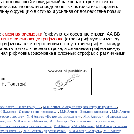
ак правило, расположенный и ожидаемый на концах строк в стихах.
вой законченности определённых частей стихотворения.
льную функцию в стихах и усиливают воздействие поэзии
и:
смежная рифмовка
(рифмуются соседние строки: AA ВВ
я или опоясывающая рифмовка
(строки рифмуются между
я рифмовка в четверостишии с отсутствием рифмы между
 есть только к первой строке, а ожидаемая рифма между
,
,
се плачу — я все плачу ...»
М.И.Алигер «Слезу из глаз, как искру из кремня...»
,
,
М.И.Алигер «Я вижу в окно человека...»
М.И.Алигер «Большие ожидания»
М.И.Алигер
,
,
говор в дороге»
М.И.Алигер «По ком звонит колокол»
М.И.Алигер «...И впервые мы
,
,
,
ъездом»
М.И.Алигер «Музыка»
М.И.Алигер «Стихи должны поэту сниться»
,
,
о за ночь на свете, что за ночь...»
М.И.Алигер «Моя Москва»
М.И.Алигер «Летний
,
,
,
у на свете...»
М.И.Алигер «Деревня кукой»
М.И.Алигер «Август»
М.И.Алигер