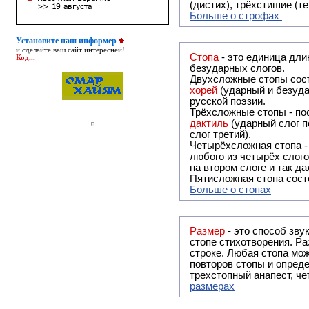
(дистих), трёхстишие (т
Больше о строфах
Установите наш информер
и сделайте ваш сайт интересней!
Стопа
- это единица дли
Код...
безударных слогов.
Двухсложные стопы сост
хорей
(ударный и безуда
русской поэзии.
Трёхсложные стопы - пос
дактиль
(ударный слог п
слог третий).
Четырёхсложная стопа 
любого из четырёх слого
на втором слоге и так да
Пятисложная стопа состо
Больше о стопах
Размер
- это способ зву
стопе стихотворения. Ра
строке. Любая стопа мож
повторов стопы и опреде
трехстопный анапест, че
размерах