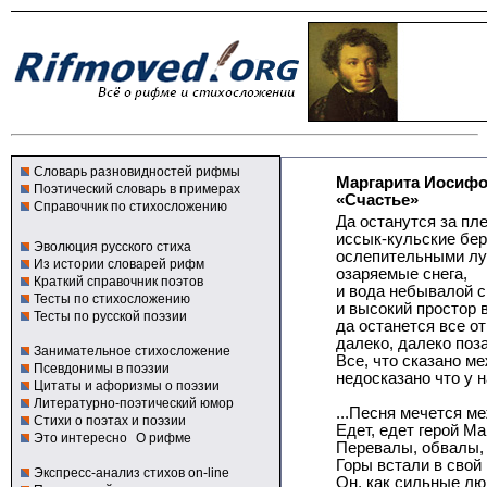
Словарь разновидностей рифмы
Маргарита Иосифо
Поэтический словарь в примерах
«Счастье»
Справочник по стихосложению
Да останутся за пл
иссык-кульские бер
Эволюция русского стиха
ослепительными л
Из истории словарей рифм
озаряемые снега,
Краткий справочник поэтов
и вода небывалой с
Тесты по стихосложению
и высокий простор 
Тесты по русской поэзии
да останется все о
далеко, далеко поз
Занимательное стихосложение
Все, что сказано м
Псевдонимы в поэзии
недосказано что у на
Цитаты и афоризмы о поэзии
Литературно-поэтический юмор
...Песня мечется ме
Стихи о поэтах и поэзии
Едет, едет герой Ма
Это интересно
О рифме
Перевалы, обвалы, 
Горы встали в свой
Экспресс-анализ стихов on-line
Он, как сильные лю