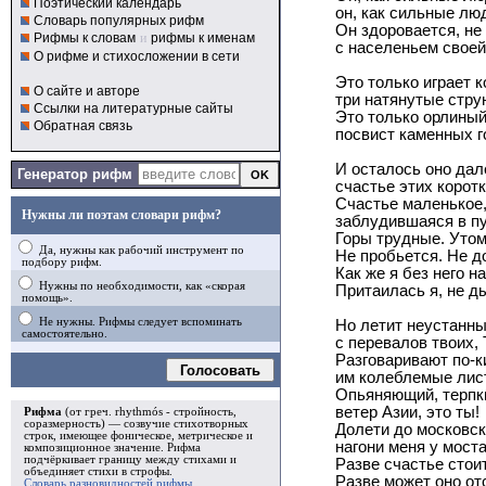
Поэтический календарь
он, как сильные люд
Словарь популярных рифм
Он здоровается, не
Рифмы к словам
и
рифмы к именам
с населеньем своей
О рифме и стихосложении в сети
Это только играет 
О сайте и авторе
три натянутые стру
Ссылки на литературные сайты
Это только орлиный
Обратная связь
посвист каменных г
И осталось оно дал
Генератор рифм
счастье этих коротк
Счастье маленькое,
Нужны ли поэтам словари рифм?
заблудившаяся в пу
Горы трудные. Утом
Да, нужны как рабочий инструмент по
Не пробьется. Не д
подбору рифм.
Как же я без него н
Нужны по необходимости, как «скорая
Притаилась я, не ды
помощь».
Не нужны. Рифмы следует вспоминать
Но летит неустанны
самостоятельно.
с перевалов твоих,
Разговаривают по-к
Голосовать
им колеблемые лис
Опьяняющий, терпки
ветер Азии, это ты!
Рифма
(от греч. rhythmós - стройность,
соразмерность) — созвучие стихотворных
Долети до московск
строк, имеющее фоническое, метрическое и
нагони меня у моста
композиционное значение.
Рифма
подчёркивает границу между стихами и
Разве счастье стои
объединяет стихи в
строфы
.
Разве может оно от
Словарь разновидностей рифмы