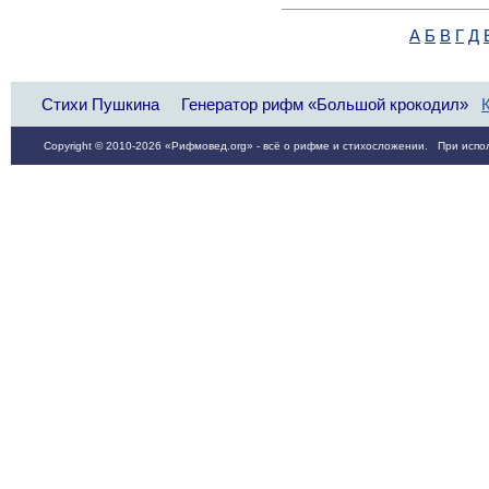
А
Б
В
Г
Д
Стихи Пушкина
Генератор рифм «Большой крокодил»
Copyright © 2010-2026 «Рифмовед.org» - всё о рифме и стихосложении. При испол