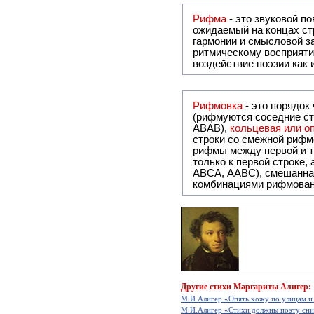
Рифма
- это звуковой повтор, традиционно используемый в поэзии и, как прав
ожидаемый на концах ст
гармонии и смысловой з
ритмическому восприяти
воздействие поэзии как
Рифмовка
- это порядок
(рифмуются соседние ст
ABAB),
кольцевая или 
строки со смежной рифм
рифмы между первой и т
только к первой строке,
ABCA, AABC), смешанная или вольная рифмовка (рифмовка в сложных строфах с различными
комбинациями рифмован
Другие
стихи Маргариты Алигер:
М.И.Алигер «Опять хожу по улицам и 
М.И.Алигер «Стихи должны поэту сни