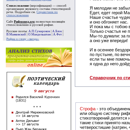
Стихосложение
(версификация) — способ
Я мелодии не забы
организации звукового состава стихотворной
речи. Подробнее см.
Справочник по
Едет, едет герой Ма
стихосложению
Наше счастье чуде
и оно обгоняет нас.
Сайт
Рифмовед.org
полностью посвящён
стихосложению и русской рифме.
И пока мы с тобою 
Только счастья не 
Русские поэты:
А.П.Сумароков
|
А.Блок
|
В.Маяковский
|
О.Мандельштам
|
А.Фет
|
Мы-то думали: за п
Рифма к слову «звезда»
а оно уже впереди!
И в осеннее бездор
по пустыне, по веч
если ты мне помочь
я одна до него дойд
Справочник по ст
Строфа
- это объединение двух и
или общую систему рифм, и регулярно или периодически п
стихотворений делятся на строфы и т.о. являются строфическими. Ес
такие стихи принято называть астрофическими. Самая популярная строфа в русской поэзии -
четверостишие (катрен,