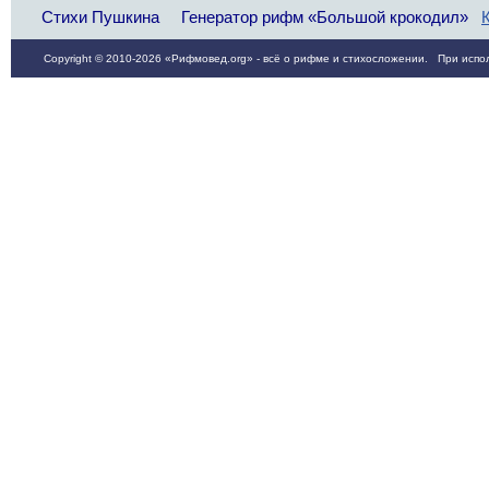
Стихи Пушкина
Генератор рифм «Большой крокодил»
Copyright © 2010-2026 «Рифмовед.org» - всё о рифме и стихосложении. При испол