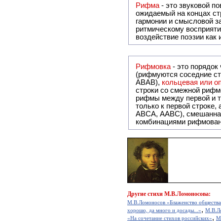
Рифма
- это звуковой повтор, традиционно используемый в поэзии и, как прав
ожидаемый на концах ст
гармонии и смысловой з
ритмическому восприяти
воздействие поэзии как
Рифмовка
- это порядок
(рифмуются соседние ст
ABAB),
кольцевая или 
строки со смежной рифм
рифмы между первой и т
только к первой строке,
ABCA, AABC), смешанная или вольная рифмовка (рифмовка в сложных строфах с различными
комбинациями рифмован
Другие
стихи М.В.Ломоносова:
М.В.Ломоносов «Блаженство общества в
,
хорошо, да много и досады...»
М.В.Л
,
«На сочетание стиxов российскиx»
М