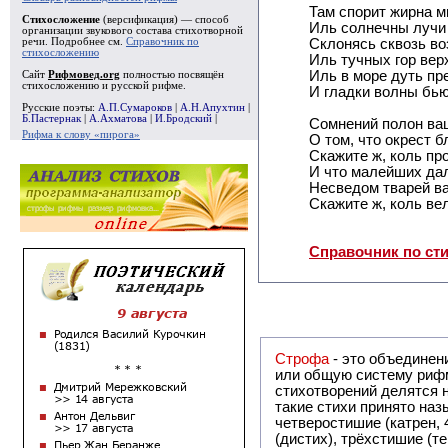
Там спорит жирна м
Стихосложение
(версификация) — способ
Иль солнечны лучи 
организации звукового состава стихотворной
речи. Подробнее см.
Справочник по
Склонясь сквозь воз
стихосложению
Иль тучных гор верх
Иль в море дуть пр
Сайт
Рифмовед.org
полностью посвящён
стихосложению и русской рифме.
И гладки волны бью
Русские поэты:
А.П.Сумароков
|
А.Н.Апухтин
|
Б.Пастернак
|
А.Ахматова
|
И.Бродский
|
Сомнений полон ва
Рифма к слову «пирога»
О том, что окрест б
Скажите ж, коль пр
И что малейших да
Несведом тварей в
Скажите ж, коль ве
Справочник по ст
Строфа
- это объединение двух и
или общую систему рифм, и регулярно или периодически п
стихотворений делятся на строфы и т.о. являются строфическими. Ес
такие стихи принято называть астрофическими. Самая популярная строфа в русской поэзии -
четверостишие (катрен,
(дистих), трёхстишие (т