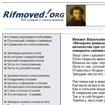
Словарь разновидностей рифмы
Михаил Васильев
Поэтический словарь в примерах
«Вечернее размы
Справочник по стихосложению
величестве при сл
северного сияния
Эволюция русского стиха
Лице свое скрывает
Из истории словарей рифм
Поля покрыла мрачн
Краткий справочник поэтов
Взошла на горы чер
Тесты по стихосложению
Лучи от нас склони
Тесты по русской поэзии
Открылась бездна з
Звездам числа нет, 
Занимательное стихосложение
Псевдонимы в поэзии
Песчинка как в мор
Цитаты и афоризмы о поэзии
Как мала искра в в
Литературно-поэтический юмор
Как в сильном вихре
Стихи о поэтах и поэзии
В свирепом как перо
Это интересно
О рифме
Так я, в сей бездне
Теряюсь, мысльми 
Экспресс-анализ стихов on-line