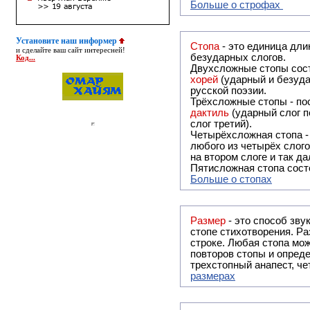
Больше о строфах
Установите наш информер
Стопа
- это единица дли
и сделайте ваш сайт интересней!
безударных слогов.
Код...
Двухсложные стопы сост
хорей
(ударный и безуда
русской поэзии.
Трёхсложные стопы - пос
дактиль
(ударный слог п
слог третий).
Четырёхсложная стопа 
любого из четырёх слого
на втором слоге и так да
Пятисложная стопа состо
Больше о стопах
Размер
- это способ зву
стопе стихотворения. Ра
строке. Любая стопа мож
повторов стопы и опреде
трехстопный анапест, че
размерах