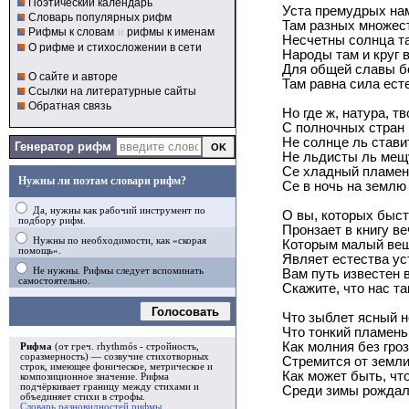
Поэтический календарь
Уста премудрых нам
Словарь популярных рифм
Там разных множест
Рифмы к словам
и
рифмы к именам
Несчетны солнца та
О рифме и стихосложении в сети
Народы там и круг в
Для общей славы б
О сайте и авторе
Там равна сила ест
Ссылки на литературные сайты
Обратная связь
Но где ж, натура, т
С полночных стран 
Не солнце ль стави
Генератор рифм
Не льдисты ль мещ
Се хладный пламен
Нужны ли поэтам словари рифм?
Се в ночь на землю
Да, нужны как рабочий инструмент по
О вы, которых быст
подбору рифм.
Пронзает в книгу ве
Нужны по необходимости, как «скорая
Которым малый вещ
помощь».
Являет естества ус
Не нужны. Рифмы следует вспоминать
Вам путь известен в
самостоятельно.
Скажите, что нас та
Голосовать
Что зыблет ясный 
Что тонкий пламень
Как молния без гро
Рифма
(от греч. rhythmós - стройность,
соразмерность) — созвучие стихотворных
Стремится от земли
строк, имеющее фоническое, метрическое и
Как может быть, чт
композиционное значение.
Рифма
подчёркивает границу между стихами и
Среди зимы рождал
объединяет стихи в
строфы
.
Словарь разновидностей рифмы