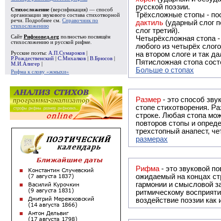
русской поэзии.
Стихосложение
(версификация) — способ
Трёхсложные стопы - пос
организации звукового состава стихотворной
речи. Подробнее см.
Справочник по
дактиль
(ударный слог п
стихосложению
слог третий).
Сайт
Рифмовед.org
полностью посвящён
Четырёхсложная стопа 
стихосложению и русской рифме.
любого из четырёх слого
Русские поэты:
А.П.Сумароков
|
на втором слоге и так да
Р.Рождественский
|
С.Михалков
|
В.Брюсов
|
Пятисложная стопа состо
М.И.Алигер
|
Больше о стопах
Рифма к слову «жмыхи»
Размер
- это способ зву
стопе стихотворения. Ра
строке. Любая стопа мож
повторов стопы и опреде
трехстопный анапест, че
размерах
Рифма
- это звуковой повтор, традиционно используемый в поэзии и, как прав
ожидаемый на концах ст
гармонии и смысловой з
ритмическому восприяти
воздействие поэзии как