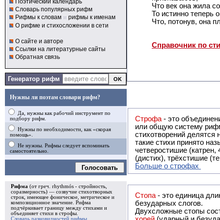
Поэтический календарь
Что век она жила с
Словарь популярных рифм
То истинно теперь 
Рифмы к словам
и
рифмы к именам
Что, потонув, она п
О рифме и стихосложении в сети
О сайте и авторе
Справочник по ст
Ссылки на литературные сайты
Обратная связь
Генератор рифм
Нужны ли поэтам словари рифм?
Да, нужны как рабочий инструмент по
Строфа
- это объединение двух и
подбору рифм.
или общую систему рифм, и регулярно или периодически п
Нужны по необходимости, как «скорая
стихотворений делятся на строфы и т.о. являются строфическими. Ес
помощь».
такие стихи принято называть астрофическими. Самая популярная строфа в русской поэзии -
Не нужны. Рифмы следует вспоминать
четверостишие (катрен,
самостоятельно.
(дистих), трёхстишие (т
Больше о строфах
Голосовать
Рифма
(от греч. rhythmós - стройность,
соразмерность) — созвучие стихотворных
Стопа
- это единица дли
строк, имеющее фоническое, метрическое и
безударных слогов.
композиционное значение.
Рифма
подчёркивает границу между стихами и
Двухсложные стопы сост
объединяет стихи в
строфы
.
хорей
(ударный и безуда
Словарь разновидностей рифмы