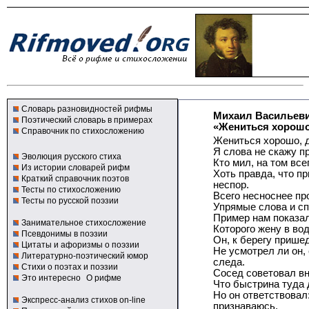
Словарь разновидностей рифмы
Михаил Васильев
Поэтический словарь в примерах
«Жениться хорошо,
Справочник по стихосложению
Жениться хорошо, д
Я слова не скажу п
Эволюция русского стиха
Кто мил, на том все
Из истории словарей рифм
Хоть правда, что п
Краткий справочник поэтов
неспор.
Тесты по стихосложению
Всего несноснее пр
Тесты по русской поэзии
Упрямые слова и сп
Пример нам показал
Занимательное стихосложение
Которого жену в вод
Псевдонимы в поэзии
Он, к берегу прише
Цитаты и афоризмы о поэзии
Не усмотрел ли он,
Литературно-поэтический юмор
следа.
Стихи о поэтах и поэзии
Сосед советовал вн
Это интересно
О рифме
Что быстрина туда 
Но он ответствовал:
Экспресс-анализ стихов on-line
признаваюсь,