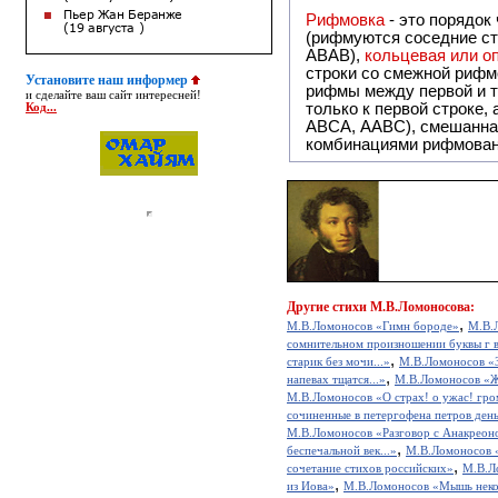
Рифмовка
- это порядок
(рифмуются соседние ст
ABAB),
кольцевая или 
строки со смежной рифм
Установите наш информер
рифмы между первой и т
и сделайте ваш сайт интересней!
только к первой строке,
Код...
ABCA, AABC), смешанная или вольная рифмовка (рифмовка в сложных строфах с различными
комбинациями рифмован
Другие
стихи М.В.Ломоносова:
,
М.В.Ломоносов «Гимн бороде»
М.В.Л
сомнительном произношении буквы г в
,
старик без мочи...»
М.В.Ломоносов «З
,
напевах тщатся...»
М.В.Ломоносов «Же
М.В.Ломоносов «О страх! о ужас! гром
сочиненные в петергофена петров ден
М.В.Ломоносов «Разговор с Анакреон
,
беспечальной век...»
М.В.Ломоносов 
,
сочетание стиxов российскиx»
М.В.Л
,
из Иова»
М.В.Ломоносов «Мышь неког