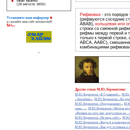
Рифмовка
- это порядок
Установите наш информер
(рифмуются соседние ст
и сделайте ваш сайт интересней!
ABAB),
кольцевая или 
Код...
строки со смежной рифм
рифмы между первой и т
только к первой строке,
ABCA, AABC), смешанная или вольная рифмовка (рифмовка в сложных строфах с различными
комбинациями рифмован
Другие
стихи М.Ю.Лермонтова:
,
М.Ю.Лермонтов «К Cушковой»
М.Ю.
,
«Эпитафия»
М.Ю.Лермонтов «Не прив
,
М.Ю.Лермонтов «Предсказание»
М.Ю
,
сына...»
М.Ю.Лермонтов «Метель шумит
«Взгляни на этот лик; искусством он...
,
М.Ю.Лермонтов «Не верь себе»
М.Ю.
М.Ю.Лермонтов «Когда б в покорности 
М.Ю.Лермонтов «Как дух отчаянья и зл