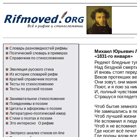
Словарь разновидностей рифмы
Михаил Юрьевич 
Поэтический словарь в примерах
«1831-го января»
Справочник по стихосложению
Редеют бледные т
Над бездной смерти
Эволюция русского стиха
И вновь стоят пере
Из истории словарей рифм
Веков протекших в
Краткий справочник поэтов
Они зовут, они маня
Тесты по стихосложению
Поют, и я пою за ни
Тесты по русской поэзии
И, полный чувства
Страшуся поглядет
Занимательное стихосложение
Псевдонимы в поэзии
Чтоб бытия земного
Цитаты и афоризмы о поэзии
Не замешались в п
Литературно-поэтический юмор
Чтоб лучшей жизни
Стихи о поэтах и поэзии
Не вспомнил я люде
Это интересно
О рифме
Чтоб я не вспомнил 
Где носит всё печат
Экспресс-анализ стихов on-line
Где полны ядом все