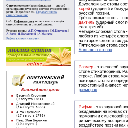
Двухсложные стопы сост
Стихосложение
(версификация) — способ
хорей
(ударный и безуда
организации звукового состава стихотворной
речи. Подробнее см.
Справочник по
русской поэзии.
стихосложению
Трёхсложные стопы - пос
Сайт
Рифмовед.org
полностью посвящён
дактиль
(ударный слог п
стихосложению и русской рифме.
слог третий).
Русские поэты:
А.П.Сумароков
|
М.Цветаева
|
Четырёхсложная стопа 
А.Блок
|
Я.Полонский
|
А.Майков
|
любого из четырёх слого
Рифма к слову «засучу»
на втором слоге и так да
Пятисложная стопа состо
Больше о стопах
Размер
- это способ зву
стопе стихотворения. Ра
строке. Любая стопа мож
повторов стопы и опреде
трехстопный анапест, че
размерах
Рифма
- это звуковой повтор, традиционно используемый в поэзии и, как прав
ожидаемый на концах ст
гармонии и смысловой з
ритмическому восприяти
воздействие поэзии как