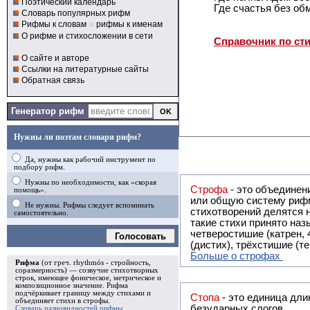
Поэтический календарь
Где счастья без обм
Словарь популярных рифм
Рифмы к словам
и
рифмы к именам
О рифме и стихосложении в сети
Справочник по ст
О сайте и авторе
Ссылки на литературные сайты
Обратная связь
Генератор рифм
Нужны ли поэтам словари рифм?
Да, нужны как рабочий инструмент по
подбору рифм.
Нужны по необходимости, как «скорая
Строфа
- это объединение двух и
помощь».
или общую систему рифм, и регулярно или периодически п
Не нужны. Рифмы следует вспоминать
стихотворений делятся на строфы и т.о. являются строфическими. Ес
самостоятельно.
такие стихи принято называть астрофическими. Самая популярная строфа в русской поэзии -
четверостишие (катрен,
Голосовать
(дистих), трёхстишие (т
Больше о строфах
Рифма
(от греч. rhythmós - стройность,
соразмерность) — созвучие стихотворных
строк, имеющее фоническое, метрическое и
композиционное значение.
Рифма
подчёркивает границу между стихами и
Стопа
- это единица дли
объединяет стихи в
строфы
.
безударных слогов.
Словарь разновидностей рифмы