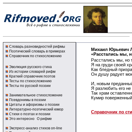
Словарь разновидностей рифмы
Михаил Юрьевич 
Поэтический словарь в примерах
«Расстались мы, но
Справочник по стихосложению
Расстались мы, но 
Я на груди своей хр
Эволюция русского стиха
Как бледный призра
Из истории словарей рифм
Он душу радует мо
Краткий справочник поэтов
Тесты по стихосложению
И, новым преданный
Тесты по русской поэзии
Я разлюбить его не 
Так храм оставленн
Занимательное стихосложение
Кумир поверженный 
Псевдонимы в поэзии
Цитаты и афоризмы о поэзии
Литературно-поэтический юмор
Справочник по ст
Стихи о поэтах и поэзии
Это интересно
О рифме
Экспресс-анализ стихов on-line