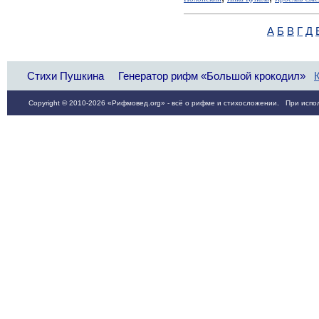
А
Б
В
Г
Д
Стихи Пушкина
Генератор рифм «Большой крокодил»
Copyright © 2010-2026 «Рифмовед.org» - всё о рифме и стихосложении. При испол