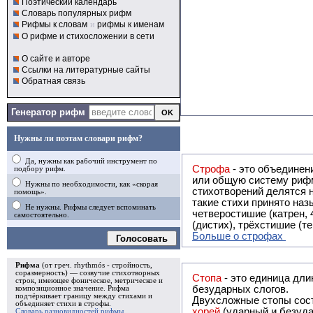
Поэтический календарь
Словарь популярных рифм
Рифмы к словам
и
рифмы к именам
О рифме и стихосложении в сети
О сайте и авторе
Ссылки на литературные сайты
Обратная связь
Генератор рифм
Нужны ли поэтам словари рифм?
Да, нужны как рабочий инструмент по
Строфа
- это объединение двух и
подбору рифм.
или общую систему рифм, и регулярно или периодически п
Нужны по необходимости, как «скорая
стихотворений делятся на строфы и т.о. являются строфическими. Ес
помощь».
такие стихи принято называть астрофическими. Самая популярная строфа в русской поэзии -
Не нужны. Рифмы следует вспоминать
четверостишие (катрен,
самостоятельно.
(дистих), трёхстишие (т
Больше о строфах
Голосовать
Рифма
(от греч. rhythmós - стройность,
соразмерность) — созвучие стихотворных
Стопа
- это единица дли
строк, имеющее фоническое, метрическое и
безударных слогов.
композиционное значение.
Рифма
подчёркивает границу между стихами и
Двухсложные стопы сост
объединяет стихи в
строфы
.
хорей
(ударный и безуда
Словарь разновидностей рифмы