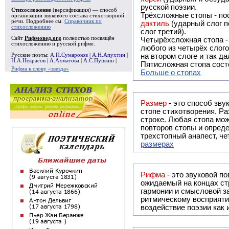
русской поэзии.
Стихосложение
(версификация) — способ
Трёхсложные стопы - пос
организации звукового состава стихотворной
речи. Подробнее см.
Справочник по
дактиль
(ударный слог п
стихосложению
слог третий).
Сайт
Рифмовед.org
полностью посвящён
Четырёхсложная стопа 
стихосложению и русской рифме.
любого из четырёх слого
Русские поэты:
А.П.Сумароков
|
А.Н.Апухтин
|
на втором слоге и так да
Н.А.Некрасов
|
А.Ахматова
|
А.С.Пушкин
|
Пятисложная стопа состо
Рифма к слову «звезда»
Больше о стопах
Размер
- это способ зву
стопе стихотворения. Ра
строке. Любая стопа мож
повторов стопы и опреде
трехстопный анапест, че
размерах
Рифма
- это звуковой повтор, традиционно используемый в поэзии и, как прав
ожидаемый на концах ст
гармонии и смысловой з
ритмическому восприяти
воздействие поэзии как