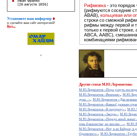
Рифмовка
- это порядок
(рифмуются соседние ст
ABAB),
кольцевая или 
Установите наш информер
строки со смежной рифм
и сделайте ваш сайт интересней!
рифмы между первой и т
Код...
только к первой строке,
ABCA, AABC), смешанная или вольная рифмовка (рифмовка в сложных строфах с различными
комбинациями рифмован
Другие
стихи М.Ю.Лермонтова:
М.Ю.Лермонтов «Пора уснуть последн
,
М.Ю.Лермонтов «Венеция»
М.Ю.Лер
,
луна...»
М.Ю.Лермонтов «Два велика
М.Ю.Лермонтов «Кавказ! далекая стран
,
М.Ю.Лермонтов «К портрету»
М.Ю.Ле
,
М.Ю.Лермонтов «Звезда»
М.Ю.Лермон
М.Ю.Лермонтов «Передо мной лежит л
,
тень блаженства; но вполне...»
М.Ю.Л
М.Ю.Лермонтов «Нет, я не Байрон, я д
,
Одоевского»
М.Ю.Лермонтов «Трубе