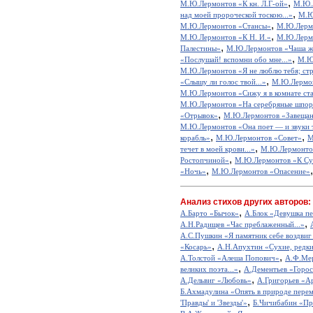
,
М.Ю.Лермонтов «К кн. Л.Г-ой»
М.Ю.
,
над моей пророческой тоскою...»
М.Ю
,
М.Ю.Лермонтов «Стансы»
М.Ю.Лермон
,
М.Ю.Лермонтов «К Н. И.»
М.Ю.Лермо
,
Палестины»
М.Ю.Лермонтов «Чаша ж
,
«Послушай! вспомни обо мне...»
М.Ю
М.Ю.Лермонтов «Я не люблю тебя; стра
,
«Слышу ли голос твой...»
М.Ю.Лермонт
М.Ю.Лермонтов «Сижу я в комнате ста
М.Ю.Лермонтов «На серебряные шпоры
,
«Отрывок»
М.Ю.Лермонтов «Завещан
М.Ю.Лермонтов «Она поет — и звуки т
,
,
корабль»
М.Ю.Лермонтов «Совет»
М
,
течет в моей крови...»
М.Ю.Лермонто
,
Ростопчиной»
М.Ю.Лермонтов «К Cу
,
«Ночь»
М.Ю.Лермонтов «Опасение»
Анализ стихов других авторов:
,
А.Барто «Бычок»
А.Блок «Девушка пе
,
А.Н.Радищев «Час преблаженный...»
А.С.Пушкин «Я памятник себе воздвиг
,
«Косарь»
А.Н.Апухтин «Сухие, редкие
,
А.Толстой «Алеша Попович»
А.Ф.Мер
,
великих поэта...»
А.Дементьев «Горос
,
А.Дельвиг «Любовь»
А.Григорьев «А
Б.Ахмадулина «Опять в природе перем
,
'Правды' и 'Звезды'»
Б.Чичибабин «Пр