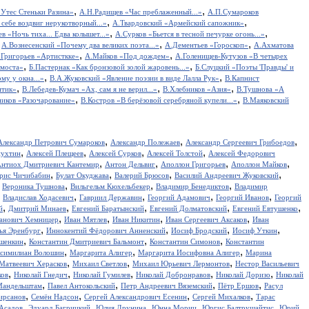
,
,
Утес Cтеньки Разина»
А.Н.Радищев «Час преблаженный...»
А.П.Сумароков
,
,
себе воздвиг нерукотворный...»
А.Твардовский «Армейский сапожник»
,
,
в «Ночь тиха... Едва колышет...»
А.Сурков «Бьется в тесной печурке огонь...»
,
,
,
А.Вознесенский «Почему два великих поэта...»
А.Дементьев «Гороскоп»
А.Ахматова
,
,
.Григорьев «Артисткке»
А.Майков «Под дождем»
А.Голенищев-Кутузов «В четырех
,
,
 моста»
Б.Пастернак «Как бронзовой золой жаровень...»
Б.Слуцкий «Поэты 'Правды' и
,
,
у у окна...»
В.А.Жуковский «Явление поэзии в виде Лалла Рук»
В.Капнист
,
,
,
итик»
В.Лебедев-Кумач «Ах, сам я не верил...»
В.Хлебников «Азия»
В.Тушнова «А
,
,
иков «Разочарование»
В.Костров «В берёзовой серебряной купели...»
В.Маяковский
,
,
,
Александр Петрович Сумароков
Александр Полежаев
Александр Сергеевич Грибоедов
,
,
,
,
пухтин
Алексей Плещеев
Алексей Сурков
Алексей Толстой
Алексей Федорович
,
,
,
,
нтиох Дмитриевич Кантемир
Антон Дельвиг
Аполлон Григорьев
Аполлон Майков
,
,
,
,
рис Чичибабин
Булат Окуджава
Валерий Брюсов
Василий Андреевич Жуковский
,
,
,
,
Вероника Тушнова
Вильгельм Кюхельбекер
Владимир Бенедиктов
Владимир
,
,
,
,
,
Владислав Ходасевич
Гавриил Державин
Георгий Адамович
Георгий Иванов
Георгий
,
,
,
,
,
й
Дмитрий Минаев
Евгений Баратынский
Евгений Долматовский
Евгений Евтушенко
,
,
,
,
анович Хемницер
Иван Мятлев
Иван Никитин
Иван Сергеевич Аксаков
Иван
,
,
,
,
ья Эренбург
Иннокентий Фёдорович Анненский
Иосиф Бродский
Иосиф Уткин
,
,
,
ншенкин
Константин Дмитриевич Бальмонт
Константин Симонов
Константин
,
,
,
симилиан Волошин
Маргарита Алигер
Маргарита Иосифовна Алигер
Марина
,
,
,
Матвеевич Херасков
Михаил Светлов
Михаил Юрьевич Лермонтов
Нестор Васильевич
,
,
,
,
,
ков
Николай Гнедич
Николай Гумилев
Николай Добронравов
Николай Доризо
Николай
,
,
,
,
Мандельштам
Павел Антокольский
Петр Андреевич Вяземский
Пётр Ершов
Расул
,
,
,
,
ирсанов
Семён Надсон
Сергей Александрович Есенин
Сергей Михалков
Тарас
,
,
,
,
,
Асадов
Эдуард Багрицкий
Юлия Друнина
Юнна Мориц
Юргис Балтрушайтис
Юрий