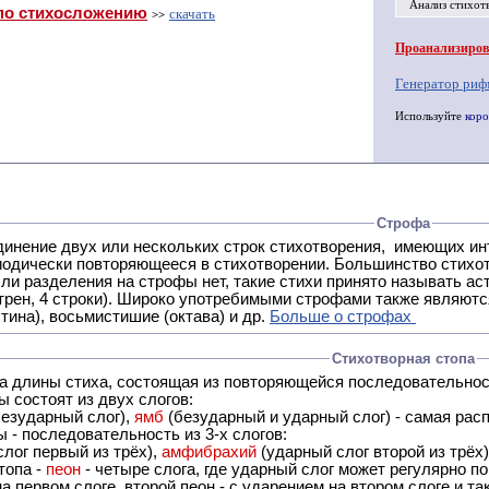
Анализ стихот
по стихосложению
скачать
>>
Проанализирова
Генератор риф
Используйте
коро
Строфа
ух или нескольких строк стихотворения, имеющих интонационное сходство или общую систему рифм, и
 нет, такие стихи принято называть астрофическими. Самая популярная строфа в русской поэзии -
трен, 4 строки). Широко употребимыми строфами также являются
тина), восьмистишие (октава) и др.
Больше о строфах
Стихотворная стопа
ца длины стиха, состоящая из повторяющейся последовательнос
 состоят из двух слогов:
езударный слог),
ямб
(безударный и ударный слог) - самая расп
 - последовательность из 3-х слогов:
лог первый из трёх),
амфибрахий
(ударный слог второй из трёх
топа -
пеон
- четыре слога, где ударный слог может регулярно по
а первом слоге, второй пеон - с ударением на втором слоге и та