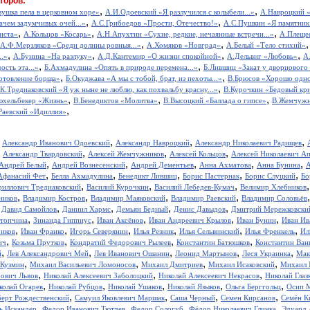
торов:
,
,
вушка пела в церковном хоре»
А.И.Одоевский «Я разлучился с колыбели...»
А.Навроцкий «
,
,
ачем задумчивых очей...»
А.С.Грибоедов «Прости, Отечество!»
А.С.Пушкин «Я памятник 
,
,
,
иста»
А.Кольцов «Косарь»
А.Н.Апухтин «Сухие, редкие, нечаянные встречи...»
А.Плещее
,
,
А.Ф.Мерзляков «Среди долины ровныя...»
А.Хомяков «Новград»
А.Белый «Тело стихий»
,
,
,
,
..»
А.Бунина «На разлуку»
А.Д.Кантемир «О жизни спокойной»
А.Дельвиг «Любовь»
А
,
,
ость эта...»
Б.Ахмадулина «Опять в природе перемена...»
Б.Лившиц «Закат у дворцового
,
,
отовление борща»
Б.Окуджава «А мы с тобой, брат, из пехоты...»
В.Брюсов «Хорошо одном
,
.К.Тредиаковский «Я уж ныне не люблю, как похвальбу красну...»
В.Курочкин «Бедовый кр
,
,
,
юхельбекер «Жизнь»
В.Бенедиктов «Молитва»
В.Высоцкий «Баллада о гипсе»
В.Жемчужн
,
Раевский «Идиллия»
,
,
,
,
Александр Иванович Одоевский
Александр Навроцкий
Александр Николаевич Радищев
,
,
,
,
Александр Твардовский
Алексей Жемчужников
Алексей Кольцов
Алексей Николаевич А
,
,
,
,
,
Андрей Белый
Андрей Вознесенский
Андрей Дементьев
Анна Ахматова
Анна Бунина
А
,
,
,
,
,
Афанасий Фет
Белла Ахмадулина
Бенедикт Лившиц
Борис Пастернак
Борис Слуцкий
Бо
,
,
,
риллович Тредиаковский
Василий Курочкин
Василий Лебедев-Кумач
Велимир Хлебников
,
,
,
,
ников
Владимир Костров
Владимир Маяковский
Владимир Раевский
Владимир Соловьёв
,
,
,
,
,
Давид Самойлов
Даниил Хармс
Демьян Бедный
Денис Давыдов
Дмитрий Мережковски
,
,
,
,
,
стопчина
Зинаида Гиппиус
Иван Аксёнов
Иван Андреевич Крылов
Иван Бунин
Иван Ив
,
,
,
,
,
,
иков
Иван Франко
Игорь Северянин
Илья Резник
Илья Сельвинский
Илья Френкель
Ил
,
,
,
,
ич
Козьма Прутков
Кондратий Федорович Рылеев
Константин Батюшков
Константин Ва
,
,
,
,
,
й
Лев Александрович Мей
Лев Иванович Ошанин
Леонид Мартынов
Леся Украинка
Мак
,
,
,
,
 Кузмин
Михаил Васильевич Ломоносов
Михаил Дмитриев
Михаил Исаковский
Михаил 
,
,
,
рович Львов
Николай Алексеевич Заболоцкий
Николай Алексеевич Некрасов
Николай Глаз
,
,
,
,
,
колай Огарев
Николай Рубцов
Николай Ушаков
Николай Языков
Ольга Берггольц
Осип 
,
,
,
,
берт Рождественский
Самуил Яковлевич Маршак
Саша Черный
Семен Кирсанов
Семён К
,
,
,
,
ь Искандер
Федор Иванович Тютчев
Федор Сологуб
Фёдор Николаевич Глинка
Эдуард 