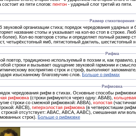
 состоит из пяти слогов:
пентон
- ударный слог третий из пяти.
Размер стихотворения
б звуковой организации стиха; порядок чередования ударных и 
оряет название стопы и указывает на кол-во стоп в строке. Люб
 и более). Кол-во повторов стопы и определяет полный размер с
ст, четырёхстопный ямб, пятистопный дактиль, шестистопный хо
Рифма
- это звуковой повтор, традиционно используемый в поэзии и, к
обой строки и вызывает ощущение звуковой гармонии и смысло
итмическому восприятию строк и строф, выполняют запоминате
годаря изысканному благозвучию слов.
Больше о рифмах
Рифмовка
рядок чередования рифм в стихах. Основные способы рифмовк
ная рифмовка
(строки рифмуются через одну: ABAB),
кольцева
ерез две другие строки со смежной рифмовкой: ABBA),
холостая
(частична
строкой: АBCB),
гиперхолостая рифмовка
(в четверостишии рифма
 ABAC, ABCA, AABC), смешанная или вольная рифмовка (рифмовка в сложных строфах с различными
мованных строк).
Больше о рифмовке