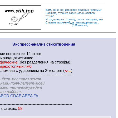
Вам, конечно, известно
явление
"
рифмы
".
Скажем,
строчка
окончилась словом
"
отца
",
И
тогда
через строчку, слога повторив, мы
Ставим какое-нибудь: ламцадрица-ца...
(В.Маяковский)
Экспресс-
анализ стихотворения
ние
состоит из 14 строк
тырнадцатистишие
офические
(без разделения на
строфы
).
ырёхстопный ямб
ложная с ударением на 2-м слоге (
)
—
-------------------------------------------------------
-идет-местами-земля
-поля-лелеет-моей
-ей-алый-уведет
найдет.
ABCD CDAE AEEA FA
-------------------------------------------------------
 в
стихах
:
58