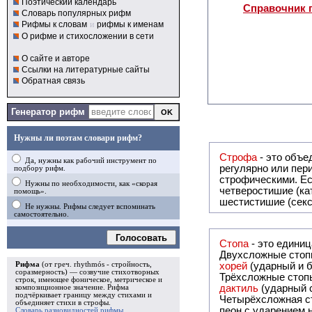
Поэтический календарь
Справочник 
Словарь популярных рифм
Рифмы к словам
и
рифмы к именам
О рифме и стихосложении в сети
О сайте и авторе
Ссылки на литературные сайты
Обратная связь
Генератор рифм
Нужны ли поэтам словари рифм?
Строфа
- это объединение дв
Да, нужны как рабочий инструмент по
регулярно или периодически повторяющееся в стихотворении. Большинство стихотворений делятся на строфы и т.о. являются
подбору рифм.
строфическими. Если разделения на строфы
Нужны по необходимости, как «скорая
четверостишие (ка
помощь».
шестистишие (секс
Не нужны. Рифмы следует вспоминать
самостоятельно.
Голосовать
Стопа
- это едини
Двухсложные стопы
Рифма
(от греч. rhythmós - стройность,
хорей
(ударный и б
соразмерность) — созвучие стихотворных
Трёхсложные стопы
строк, имеющее фоническое, метрическое и
дактиль
(ударный с
композиционное значение.
Рифма
подчёркивает границу между стихами и
Четырёхсложная с
объединяет стихи в
строфы
.
пеон с ударением н
Словарь разновидностей рифмы