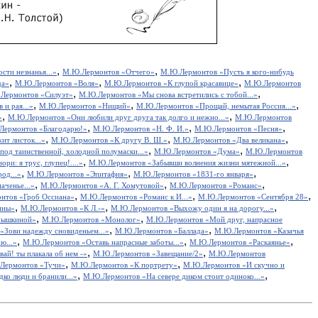
,
,
сти незнанья...»
М.Ю.Лермонтов «Отчего»
М.Ю.Лермонтов «Пусть я кого-нибудь
,
,
,
да»
М.Ю.Лермонтов «Воля»
М.Ю.Лермонтов «К глупой красавице»
М.Ю.Лермонтов
,
,
Лермонтов «Силуэт»
М.Ю.Лермонтов «Мы снова встретились с тобой...»
,
,
,
 и рая...»
М.Ю.Лермонтов «Нищий»
М.Ю.Лермонтов «Прощай, немытая Россия...»
,
,
»
М.Ю.Лермонтов «Они любили друг друга так долго и нежно...»
М.Ю.Лермонтов
,
,
,
Лермонтов «Благодарю!»
М.Ю.Лермонтов «Н. Ф. И.»
М.Ю.Лермонтов «Песня»
,
,
,
т листок...»
М.Ю.Лермонтов «К другу В. Ш.»
М.Ю.Лермонтов «Два великана»
,
,
од таинственной, холодной полумаски...»
М.Ю.Лермонтов «Дума»
М.Ю.Лермонтов
,
,
и: я трус, глупец!....»
М.Ю.Лермонтов «Забывши волнения жизни мятежной...»
,
,
,
од...»
М.Ю.Лермонтов «Эпитафия»
М.Ю.Лермонтов «1831-го января»
,
,
,
аченье...»
М.Ю.Лермонтов «А. Г. Хомутовой»
М.Ю.Лермонтов «Романс»
,
,
,
нтов «Гроб Оссиана»
М.Ю.Лермонтов «Романс к И...»
М.Ю.Лермонтов «Сентября 28»
,
,
,
ины»
М.Ю.Лермонтов «К Л.-»
М.Ю.Лермонтов «Выхожу один я на дорогу...»
,
,
рышкиной»
М.Ю.Лермонтов «Монолог»
М.Ю.Лермонтов «Мой друг, напрасное
,
,
Зови надежду сновиденьем...»
М.Ю.Лермонтов «Баллада»
М.Ю.Лермонтов «Казачья
,
,
,
ю...»
М.Ю.Лермонтов «Оставь напрасные заботы...»
М.Ю.Лермонтов «Раскаянье»
,
,
ай! ты плакала об нем -»
М.Ю.Лермонтов «Завещание/2»
М.Ю.Лермонтов
,
,
Лермонтов «Тучи»
М.Ю.Лермонтов «К портрету»
М.Ю.Лермонтов «И скучно и
,
,
ко люди и бранили...»
М.Ю.Лермонтов «На севере диком стоит одиноко...»