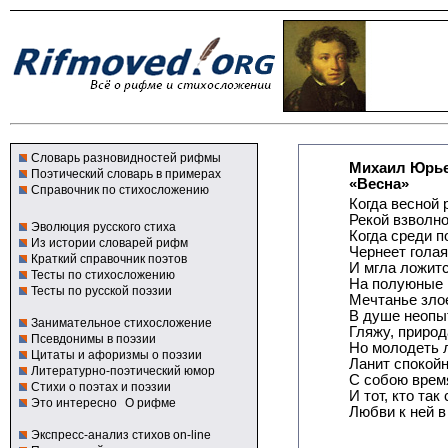
Словарь разновидностей рифмы
Михаил Юрье
Поэтический словарь в примерах
«Весна»
Справочник по стихосложению
Когда весной 
Рекой взволно
Эволюция русского стиха
Когда среди 
Из истории словарей рифм
Чернеет гола
Краткий справочник поэтов
И мгла ложит
Тесты по стихосложению
На полуюные
Тесты по русской поэзии
Мечтанье злое
В душе неопы
Занимательное стихосложение
Гляжу, природ
Псевдонимы в поэзии
Но молодеть 
Цитаты и афоризмы о поэзии
Ланит спокой
Литературно-поэтический юмор
С собою время
Стихи о поэтах и поэзии
И тот, кто так
Это интересно
О рифме
Любви к ней в
Экспресс-анализ стихов on-line