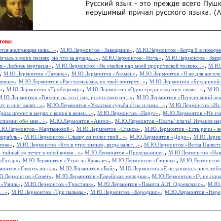
това:
,
,
тся желтеющая нива...»
М.Ю.Лермонтов «Завещание»
М.Ю.Лермонтов «Когда б в покорно
,
,
аль в моих песнях, но что за нужда...»
М.Ю.Лермонтов «Ночь»
М.Ю.Лермонтов «Звез
,
,
в «Любовь мертвеца»
М.Ю.Лермонтов «Не смейся над моей пророческой тоскою...»
М.Ю.
,
,
,
М.Ю.Лермонтов «Тамара»
М.Ю.Лермонтов «Атаман»
М.Ю.Лермонтов «Я не для ангелов
,
,
авице»
М.Ю.Лермонтов «Расстались мы, но твой портрет...»
М.Ю.Лермонтов «Бухариной
,
,
,
»
М.Ю.Лермонтов «Трубецкому»
М.Ю.Лермонтов «Один среди людского шума...»
М.Ю.
,
М.Ю.Лермонтов «Взгляни на этот лик; искусством он...»
М.Ю.Лермонтов «Передо мной лежи
,
,
 и снег валит...»
М.Ю.Лермонтов «Ужасная судьба отца и сына...»
М.Ю.Лермонтов «Из-п
,
,
оза шумит в морях с конца в конец...»
М.Ю.Лермонтов «Парус»
М.Ю.Лермонтов «Не говор
,
,
помни обо мне...»
М.Ю.Лермонтов «Ангел»
М.Ю.Лермонтов «Плачь! плачь! Израиля нар
,
,
.Ю.Лермонтов «Мартыновой»
М.Ю.Лермонтов «Стансы»
М.Ю.Лермонтов «Есть речи - зн
,
,
,
корабль»
М.Ю.Лермонтов «Слышу ли голос твой...»
М.Ю.Лермонтов «Додо»
М.Ю.Лермо
,
,
тове»
М.Ю.Лермонтов «Кто в утро зимнее, когда валит...»
М.Ю.Лермонтов «Ветка Палест
,
,
тайный яд течет в моей крови...»
М.Ю.Лермонтов «Предсказание»
М.Ю.Лермонтов «На
,
,
,
«Гусар»
М.Ю.Лермонтов «Утро на Кавказе»
М.Ю.Лермонтов «Стансы»
М.Ю.Лермонтов «
,
,
онтов «Смерть поэта»
М.Ю.Лермонтов «Бой»
М.Ю.Лермонтов «Я не унижусь пред тобо
,
,
.Лермонтов «Совет»
М.Ю.Лермонтов «Еврейская мелодия»
М.Ю.Лермонтов «О, не скрыв
,
,
,
«Узник»
М.Ю.Лермонтов «Тростник»
М.Ю.Лермонтов «Памяти А.И. Одоевского»
М.Ю.
,
,
,
..»
М.Ю.Лермонтов «Три пальмы»
М.Ю.Лермонтов «Бородино»
М.Ю.Лермонтов «Неред