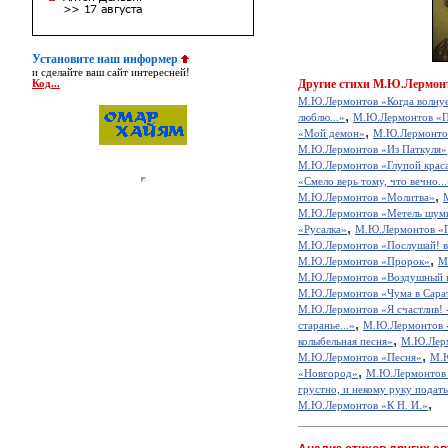
Установите наш информер
и сделайте ваш сайт интересней!
Другие
стихи М.Ю.Лермон
Код...
М.Ю.Лермонтов «Когда волнуе
,
люблю...»
М.Ю.Лермонтов «Печ
,
«Мой демон»
М.Ю.Лермонто
М.Ю.Лермонтов «Из Паткуля»
М.Ю.Лермонтов «Глупой крас
«Смело верь тому, что вечно...
,
М.Ю.Лермонтов «Молитва»
М.Ю.Лермонтов «Метель шумит,
,
«Русалка»
М.Ю.Лермонтов «Гр
М.Ю.Лермонтов «Послушай! вс
,
М.Ю.Лермонтов «Пророк»
М
М.Ю.Лермонтов «Воздушный 
М.Ю.Лермонтов «Чума в Сара
М.Ю.Лермонтов «Я счастлив! - 
,
старанье...»
М.Ю.Лермонтов 
,
колыбельная песня»
М.Ю.Лерм
,
М.Ю.Лермонтов «Песня»
М.Ю
,
«Новгород»
М.Ю.Лермонтов 
грустно, и некому руку подать.
,
М.Ю.Лермонтов «К Н. И.»