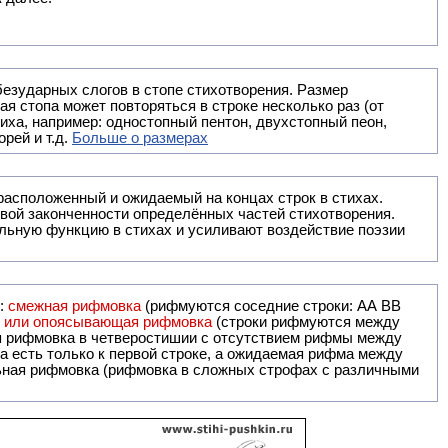
безударных слогов в стопе стихотворения. Размер
ая стопа может повторяться в строке несколько раз (от
тиха, например: одностопный пентон, двухстопный пеон,
рей и т.д.
Больше о размерах
ак правило, расположенный и ожидаемый на концах строк в стихах.
вой законченности определённых частей стихотворения.
льную функцию в стихах и усиливают воздействие поэзии
и:
смежная рифмовка
(рифмуются соседние строки: AA ВВ
я или опоясывающая рифмовка
(строки рифмуются между
я рифмовка в четверостишии с отсутствием рифмы между
 есть только к первой строке, а ожидаемая рифма между