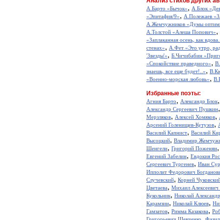
Анализ стихов других ав
,
А.Барто «Бычок»
А.Блок «Де
,
«Эпитафия/9»
А.Полежаев «З
А.Жемчужников «Думы оптим
,
А.Толстой «Алеша Попович»
«Заплаканная осень, как вдова.
,
стенах»
А.Фет «Это утро, рад
,
'Звезды'»
Б.Чичибабин «Приг
,
«Спокойствие праведного»
В
,
знаешь, все еще будет!..»
В.К
,
«Военно-морская любовь»
В.
Избранные поэты:
,
Агния Барто
Александр Блок
Александр Сергеевич Пушкин
,
,
Мерзляков
Алексей Хомяков
,
Арсений Голенищев-Кутузов
,
Василий Капнист
Василий Ки
,
Высоцкий
Владимир Жемчуж
,
Шенгели
Григорий Поженян
,
Евгений Забелин
Евдокия Ро
,
Сергеевич Тургенев
Иван Сур
Ипполит Федорович Богданов
,
Случевский
Корней Чуковски
,
Цветаева
Михаил Алексеевич
,
Кукольник
Николай Александ
,
,
Карамзин
Николай Клюев
Ни
,
,
Гамзатов
Римма Казакова
Ро
,
Григорьевич Шевченко
Фазил