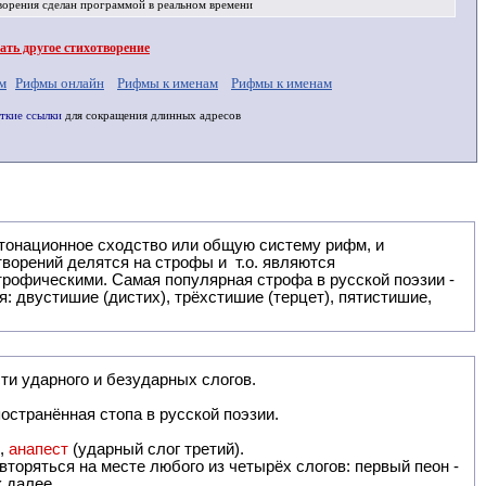
ворения
сделан программой в реальном времени
ть другое стихотворение
м
Рифмы онлайн
Рифмы к именам
Рифмы к именам
ткие ссылки
для сокращения длинных адресов
: двустишие (дистих), трёхстишие (терцет), пятистишие,
ти ударного и безударных слогов.
остранённая стопа в русской поэзии.
),
анапест
(ударный слог третий).
вторяться на месте любого из четырёх слогов: первый пеон -
к далее.