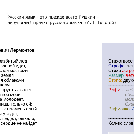
вич Лермонтов
разбитый лед
Cтихотворе
ванной идет,
Строфа:
че
полей местами
Стихи
астр
я земля
Размер:
чет
ся облаками
Стопа:
двухс
 поля,—
-----------------
 грусть лелеет
Рифмы:
лед
тной моей;
облаками
а молодеет,
молодеет
лишь только ей;
бывало-
ных пламень алый
Рифмовка:
 уведет,
 страдал, бывало,
-----------------
 сердце не найдет.
Кол-во слов