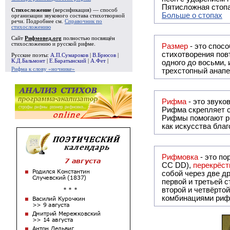
Пятисложная стопа
Стихосложение
(версификация) — способ
Больше о стопах
организации звукового состава стихотворной
речи. Подробнее см.
Справочник по
стихосложению
Сайт
Рифмовед.org
полностью посвящён
стихосложению и русской рифме.
Размер
- это спосо
стихотворения повт
Русские поэты:
А.П.Сумароков
|
В.Брюсов
|
К.Д.Бальмонт
|
Е.Баратынский
|
А.Фет
|
одного до восьми,
Рифма к слову «ночнике»
трехстопный анапе
Рифма
Рифма
скрепляет с
Рифмы
помогают р
как искусства бла
Рифмовка
- это по
СС DD),
перекрёст
собой ч
первой и третьей 
второй и четвёртой строкой отсутствует:
комбинациями риф