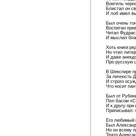
Воитель черно
Блистал он с
И лоб имел в
Был очень тон
Воспитан пре
Читал Фудрас
И мыслил бла
Хоть книги ре
Но чтил лите
И даже анекд
Про русскую ц
В Шекспире п
За личность 
И строго осу
Что носит пан
Был от Рубини
Пел басом «C
И к другу при
Приписывал: «
Его любимый 
Был Александ
Но он всему 
Театр Алекса