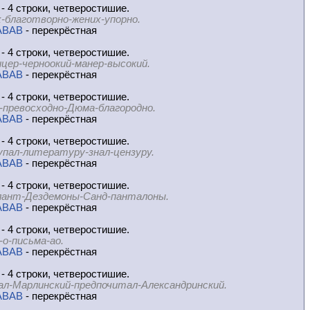
- 4 строки, четверостишие.
-благотворно-жених-упорно.
ABAB
- перекрёстная
- 4 строки, четверостишие.
цер-черноокий-манер-высокий.
ABAB
- перекрёстная
- 4 строки, четверостишие.
-превосходно-Дюма-благородно.
ABAB
- перекрёстная
- 4 строки, четверостишие.
упал-литературу-знал-цензуру.
ABAB
- перекрёстная
- 4 строки, четверостишие.
ант-Дездемоны-Санд-панталоны.
ABAB
- перекрёстная
- 4 строки, четверостишие.
-o-письма-ao.
ABAB
- перекрёстная
- 4 строки, четверостишие.
ал-Марлинский-предпочитал-Александринский.
ABAB
- перекрёстная