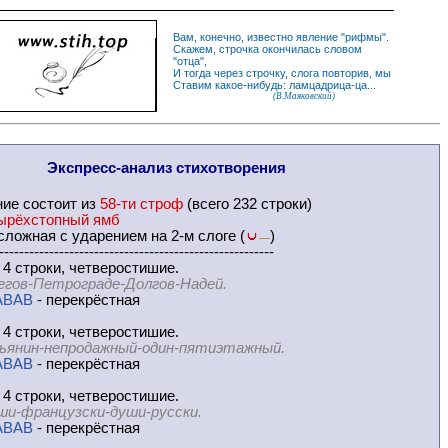
Вам, конечно, известно
явление
"
рифмы
".
Скажем,
строчка
окончилась словом
"
отца
",
И
тогда
через строчку, слога повторив, мы
Ставим какое-нибудь: ламцадрица-ца...
(В.Маяковский)
Экспресс-
анализ стихотворения
ние
состоит из
58-ти строф
(всего 232 строки)
ырёхстопный ямб
ложная с ударением на 2-м слоге (
)
—
-------------------------------------------------------
 4 строки, четверостишие.
егов-Петрограде-Долгов-Надей.
ABAB
- перекрёстная
 4 строки, четверостишие.
ьянин-непродажный-один-пятиэтажный.
ABAB
- перекрёстная
 4 строки, четверостишие.
ши-французски-души-русски.
ABAB
- перекрёстная