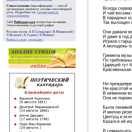
Стихосложение
(версификация) — способ
Всегда серви
организации звукового состава стихотворной
речи. Подробнее см.
Справочник по
И чай весьма 
стихосложению
В парадных к
Так вылощен 
Сайт
Рифмовед.org
полностью посвящён
стихосложению и русской рифме.
Они давали в
Русские поэты:
А.П.Сумароков
|
В.Маяковский
|
А.Кольцов
|
А.Сурков
|
А.Майков
|
И даже в год 
Рифма к слову «прокалят»
Играли старцы
А молодежь п
Гремела музы
По требовань
Царицей тут б
Красивенькая
Ни преждевре
Ни красотой 
В невинном в
Она не пораж
Была ленивой
И милою резв
Цветущ и ясен
Казался ей иг
В семнадцать 