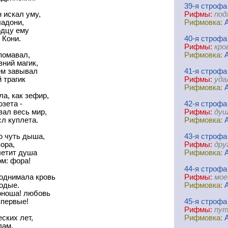
39-я
cтрофа
 искал уму,
Рифмы:
под
адони,
Рифмовка:
рдцу ему
 Кони.
40-я
cтрофа
Рифмы:
кро
помавал,
Рифмовка:
вний магик,
ем завывал
41-я
cтрофа
 трагик
Рифмы:
уда
Рифмовка:
ла, как зефир,
зета -
42-я
cтрофа
вал весь мир,
Рифмы:
душ
л куплета.
Рифмовка:
ю чуть дыша,
43-я
cтрофа
ора,
Рифмы:
дру
летит душа
Рифмовка:
ом: фора!
44-я
cтрофа
поднимала кровь
Рифмы:
мое
одые.
Рифмовка:
ноша! любовь
впервые!
45-я
cтрофа
Рифмы:
пут
ских лет,
Рифмовка:
лам,