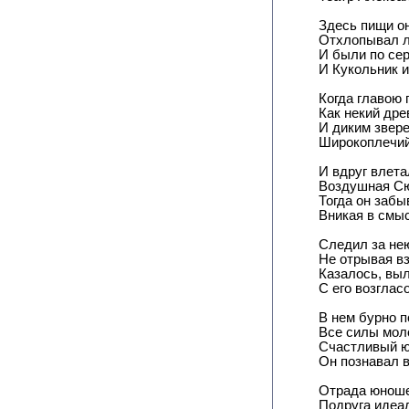
Здесь пищи он
Отхлопывал л
И были по се
И Кукольник и
Когда главою 
Как некий дре
И диким звер
Широкоплечий
И вдруг влета
Воздушная Сю
Тогда он забы
Вникая в смыс
Следил за не
Не отрывая вз
Казалось, вы
С его возглас
В нем бурно 
Все силы мол
Счастливый ю
Он познавал 
Отрада юноше
Подруга идеа