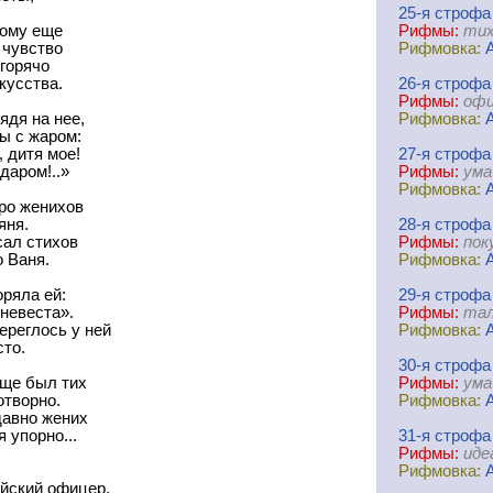
25-я
cтрофа
гому еще
Рифмы:
тих
 чувство
Рифмовка:
горячо
кусства.
26-я
cтрофа
Рифмы:
офи
ядя на нее,
Рифмовка:
ы с жаром:
, дитя мое!
27-я
cтрофа
даром!..»
Рифмы:
ума
Рифмовка:
ро женихов
яня.
28-я
cтрофа
сал стихов
Рифмы:
пок
о Ваня.
Рифмовка:
ряла ей:
29-я
cтрофа
невеста».
Рифмы:
тал
ереглось у ней
Рифмовка:
сто.
30-я
cтрофа
еще был тих
Рифмы:
ума
отворно.
Рифмовка:
давно жених
 упорно...
31-я
cтрофа
Рифмы:
иде
Рифмовка:
ейский офицер,