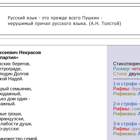
ксеевич Некрасов
 партия»
ских берегов,
Cтихотворе
етрограде,
Размер:
чет
сподин Долгов
Стопа:
двухс
кой Надей.
-----------------
1-я
cтрофа
-
брый семьянин,
Рифмы:
бер
родажный,
Рифмовка:
ко дом один -
тажный.
2-я
cтрофа
-
Рифмы:
сем
ные гроши,
Рифмовка:
французски,
слабости души,
3-я
cтрофа
-
о-русски:
Рифмы:
гро
Рифмовка:
 множество семей,