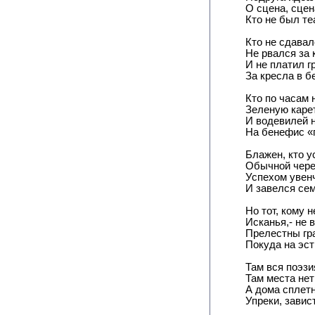
О сцена, сцена
Кто не был те
Кто не сдавал
Не рвался за
И не платил 
За кресла в 
Кто по часам
Зеленую каре
И водевилей 
На бенефис «
Блажен, кто у
Обычной чере
Успехом увен
И завелся се
Но тот, кому 
Исканья,- не 
Прелестны гра
Покуда на эст
Там вся поэзи
Там места нет
А дома сплет
Упреки, завис