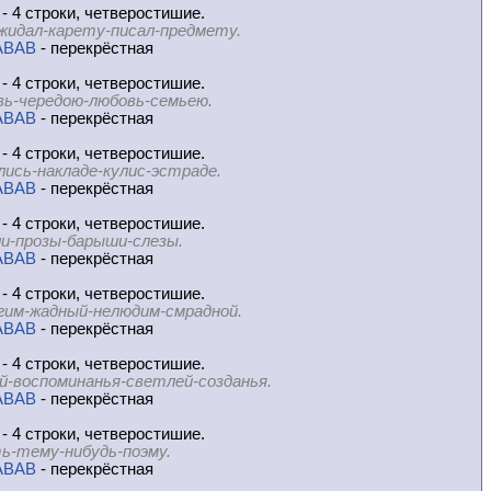
- 4 строки, четверостишие.
жидал-карету-писал-предмету.
ABAB
- перекрёстная
- 4 строки, четверостишие.
вь-чередою-любовь-семьею.
ABAB
- перекрёстная
- 4 строки, четверостишие.
лись-накладе-кулис-эстраде.
ABAB
- перекрёстная
- 4 строки, четверостишие.
и-прозы-барыши-слезы.
ABAB
- перекрёстная
- 4 строки, четверостишие.
гим-жадный-нелюдим-смрадной.
ABAB
- перекрёстная
- 4 строки, четверостишие.
й-воспоминанья-светлей-созданья.
ABAB
- перекрёстная
- 4 строки, четверостишие.
ь-тему-нибудь-поэму.
ABAB
- перекрёстная