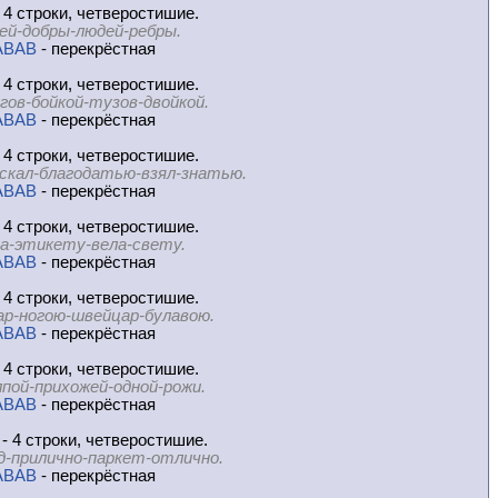
 4 строки, четверостишие.
ей-добры-людей-ребры.
ABAB
- перекрёстная
 4 строки, четверостишие.
гов-бойкой-тузов-двойкой.
ABAB
- перекрёстная
 4 строки, четверостишие.
скал-благодатью-взял-знатью.
ABAB
- перекрёстная
 4 строки, четверостишие.
а-этикету-вела-свету.
ABAB
- перекрёстная
 4 строки, четверостишие.
ар-ногою-швейцар-булавою.
ABAB
- перекрёстная
 4 строки, четверостишие.
пой-прихожей-одной-рожи.
ABAB
- перекрёстная
- 4 строки, четверостишие.
д-прилично-паркет-отлично.
ABAB
- перекрёстная