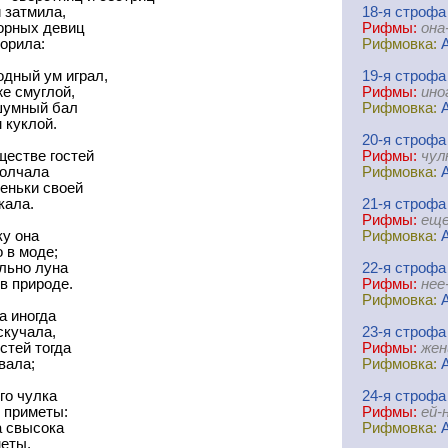
 затмила,
18-я
cтрофа
орных девиц
Рифмы:
она
орила:
Рифмовка:
одный ум играл,
19-я
cтрофа
е смуглой,
Рифмы:
ино
шумный бал
Рифмовка:
 куклой.
20-я
cтрофа
ществе гостей
Рифмы:
чул
олчала
Рифмовка:
еньки своей
кала.
21-я
cтрофа
Рифмы:
еще
у она
Рифмовка:
о в моде;
льно луна
22-я
cтрофа
в природе.
Рифмы:
нее
Рифмовка:
а иногда
скучала,
23-я
cтрофа
остей тогда
Рифмы:
жен
вала;
Рифмовка:
го чулка
24-я
cтрофа
 приметы:
Рифмы:
ей-
а свысока
Рифмовка:
еты,