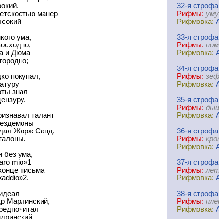
окий.
32-я
cтрофа
ветскостью манер
Рифмы:
уму
ысокий;
Рифмовка:
кого ума,
33-я
cтрофа
восходно,
Рифмы:
пом
а и Дюма
Рифмовка:
городно;
34-я
cтрофа
дко покупал,
Рифмы:
зеф
ратуру
Рифмовка:
оты знал
ензуру.
35-я
cтрофа
Рифмы:
дыш
ризнавал талант
Рифмовка:
Дездемоны
ждал Жорж Санд,
36-я
cтрофа
талоны.
Рифмы:
кро
Рифмовка:
 без ума,
aro mio»1
37-я
cтрофа
 конце письма
Рифмы:
лет
addio»2.
Рифмовка:
идеал
38-я
cтрофа
р Марлинский,
Рифмы:
пле
предпочитал
Рифмовка:
ндринский.