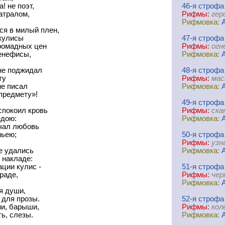
! не поэт,
46-я
cтрофа
атралом,
Рифмы:
гер
Рифмовка:
ся в милый плен,
 кулисы
47-я
cтрофа
громадных цен
Рифмы:
огн
бенефисы,
Рифмовка:
 не поджидал
48-я
cтрофа
ту
Рифмы:
мас
не писал
Рифмовка:
предмету»!
49-я
cтрофа
спокоил кровь
Рифмы:
ска
дою:
Рифмовка:
чал любовь
мьею;
50-я
cтрофа
Рифмы:
узн
не удались
Рифмовка:
в накладе:
ции кулис -
51-я
cтрофа
раде,
Рифмы:
чер
Рифмовка:
я души,
 для прозы.
52-я
cтрофа
ни, барыши,
Рифмы:
кол
ть, слезы.
Рифмовка: