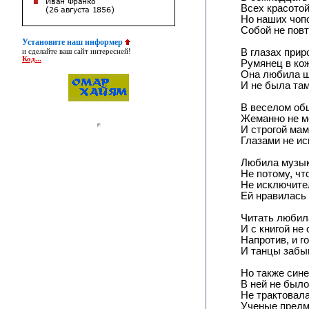
Всех красотой
Но наших чоп
Собой не повт
Установите наш информер
В глазах прир
и сделайте ваш сайт интересней!
Код...
Румянец в кож
Она любила 
И не была там
В веселом об
Жеманно не м
И строгой мам
Глазами не ис
Любила музык
Не потому, чт
Не исключите
Ей нравилась 
Читать любил
И с книгой не 
Напротив, и г
И танцы забы
Но также сине
В ней не было
Не трактовал
Ученые предм