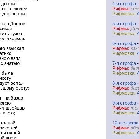
 добры,
4-я
cтрофа
-
остных людей
Рифмы:
сем
тыдно ребры.
Рифмовка:
 наш Долгов
5-я
cтрофа
-
ойкой
Рифмы:
Дол
тить тузов
Рифмовка:
ой двойкой.
6-я
cтрофа
-
его взыскал
Рифмы:
взы
атью:
Рифмовка:
еною взял
с знатью.
7-я
cтрофа
-
Рифмы:
был
о была
Рифмовка:
икету
дует вела,-
8-я
cтрофа
-
льшому свету:
Рифмы:
баз
Рифмовка:
т на базар
ногою;
9-я
cтрофа
-
оял швейцар
Рифмы:
тол
улавою;
Рифмовка:
 толпой
10-я
cтрофа
рихожей,
Рифмы:
обе
 ни одной
Рифмовка:
ой рожи.