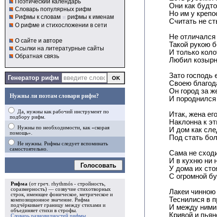
Поэтический календарь
Они как будто
Словарь популярных рифм
Но им у креп
Рифмы к словам
и
рифмы к именам
Считать не с
О рифме и стихосложении в сети
Не отличался
О сайте и авторе
Такой рукою б
Ссылки на литературные сайты
И только коло
Обратная связь
Любил козырн
Зато господь 
Генератор рифм
Своею благод
Он город за ж
Нужны ли поэтам словари рифм?
И породнился 
Да, нужны как рабочий инструмент по
Итак, жена ег
подбору рифм.
Наклонна к эт
Нужны по необходимости, как «скорая
И дом как сле
помощь».
Под стать бо
Не нужны. Рифмы следует вспоминать
самостоятельно.
Сама не сходи
И в кухню ни 
Голосовать
У дома их ст
С огромной б
Рифма
(от греч. rhythmós - стройность,
соразмерность) — созвучие стихотворных
Лакеи чинною
строк, имеющее фоническое, метрическое и
Теснилися в п
композиционное значение.
Рифма
подчёркивает границу между стихами и
И между ними
объединяет стихи в
строфы
.
Кривой и пьян
Словарь разновидностей рифмы