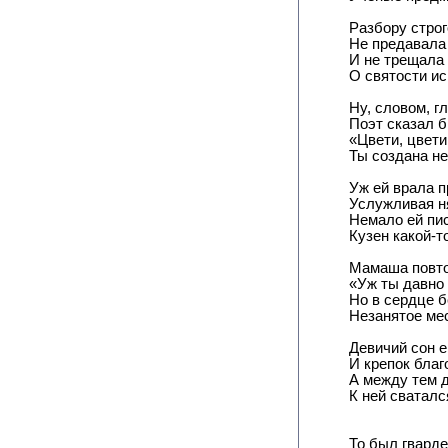
Разбору стро
Не предавала
И не трещала 
О святости ис
Ну, словом, гл
Поэт сказал б
«Цвети, цвети
Ты создана не
Уж ей врала п
Услужливая н
Немало ей пи
Кузен какой-т
Мамаша повто
«Уж ты давно 
Но в сердце б
Незанятое ме
Девичий сон 
И крепок благ
А между тем 
К ней сватался
То был гвард