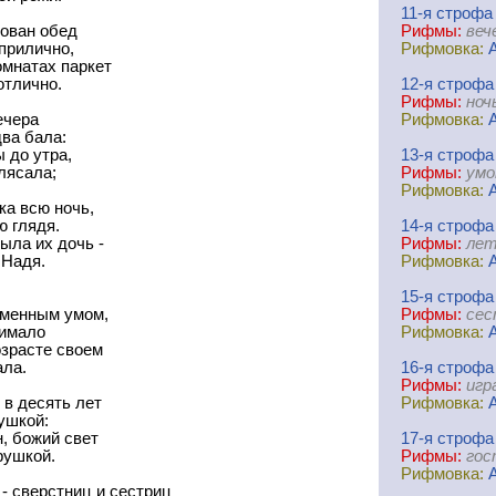
11-я
cтрофа
рован обед
Рифмы:
веч
прилично,
Рифмовка:
омнатах паркет
отлично.
12-я
cтрофа
Рифмы:
ноч
ечера
Рифмовка:
два бала:
 до утра,
13-я
cтрофа
лясала;
Рифмы:
умо
Рифмовка:
ка всю ночь,
ю глядя.
14-я
cтрофа
ыла их дочь -
Рифмы:
лет
 Надя.
Рифмовка:
15-я
cтрофа
менным умом,
Рифмы:
сес
нимало
Рифмовка:
озрасте своем
ала.
16-я
cтрофа
Рифмы:
игр
 в десять лет
Рифмовка:
ушкой:
, божий свет
17-я
cтрофа
рушкой.
Рифмы:
гос
Рифмовка:
- сверстниц и сестриц