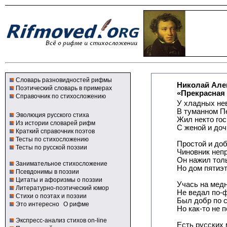
Словарь разновидностей рифмы
Николай Але
Поэтический словарь в примерах
«Прекрасная
Справочник по стихосложению
У хладных нев
В туманном П
Эволюция русского стиха
Жил некто го
Из истории словарей рифм
С женой и доч
Краткий справочник поэтов
Тесты по стихосложению
Простой и до
Тесты по русской поэзии
Чиновник неп
Он нажил толь
Занимательное стихосложение
Но дом пятиэ
Псевдонимы в поэзии
Цитаты и афоризмы о поэзии
Учась на мед
Литературно-поэтический юмор
Не ведал по-
Стихи о поэтах и поэзии
Был добр по 
Это интересно
О рифме
Но как-то не п
Экспресс-анализ стихов on-line
Есть русских