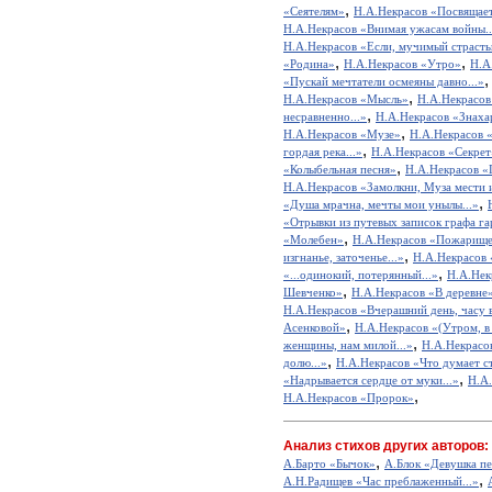
,
«Сеятелям»
Н.А.Некрасов «Посвящает
Н.А.Некрасов «Внимая ужасам войны..
Н.А.Некрасов «Если, мучимый страсть
,
,
«Родина»
Н.А.Некрасов «Утро»
Н.А
«Пускай мечтатели осмеяны давно...»
,
Н.А.Некрасов «Мысль»
Н.А.Некрасов 
,
несравненно...»
Н.А.Некрасов «Знаха
,
Н.А.Некрасов «Музе»
Н.А.Некрасов «
,
гордая река...»
Н.А.Некрасов «Секрет
,
«Колыбельная песня»
Н.А.Некрасов 
Н.А.Некрасов «Замолкни, Муза мести и
,
«Душа мрачна, мечты мои унылы...»
«Отрывки из путевых записок графа га
,
«Молебен»
Н.А.Некрасов «Пожарищ
,
изгнанье, заточенье...»
Н.А.Некрасов 
,
«...одинокий, потерянный...»
Н.А.Нек
,
Шевченко»
Н.А.Некрасов «В деревне
Н.А.Некрасов «Вчерашний день, часу в
,
Асенковой»
Н.А.Некрасов «(Утром, в
,
женщины, нам милой...»
Н.А.Некрасо
,
долю...»
Н.А.Некрасов «Что думает ст
,
«Надрывается сердце от муки...»
Н.А
,
Н.А.Некрасов «Пророк»
Анализ стихов других авторов:
,
А.Барто «Бычок»
А.Блок «Девушка пе
,
А.Н.Радищев «Час преблаженный...»