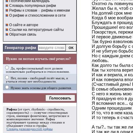
Поэтический календарь
Охотно ль повинуе
Словарь популярных рифм
Желал бы я, чтоб с
Рифмы к словам
и
рифмы к именам
На долгий срок мне
О рифме и стихосложении в сети
Когда б мое вообра
Блуждать в прошедш
О сайте и авторе
Прошедшее! его во
Ссылки на литературные сайты
Покорствуя, переж
Обратная связь
И первое движенье 
Так бурно взволнов
И долгую борьбу с 
Генератор рифм
И не убитую борьб
Но с каждым днем 
Нужно ли поэтам изучать своё ремесло?
любовь.
Как долго ты была 
Да, профессиональный поэт должен
Как ты хотела вери
основательно разбираться в стихосложении.
И как и верила, и к
Нет, поэзия - свободный полёт мысли, и
И как поверила впо
учиться этому нет необходимости.
(Счастливый день! 
Нужно знать основы для общего развития.
В семье обыкновен
С него я жизнь мою
Голосовать
Я праздную его в д
Я вспомнил все... 
Одним прошедшим я
Рифма
(от греч. rhythmós - стройность,
И то, что в нем каз
соразмерность) — созвучие стихотворных
строк, имеющее фоническое, метрическое и
И то теперь я счасти
композиционное значение.
Рифма
подчёркивает границу между стихами и
объединяет стихи в
строфы
.
А ты?.. ты так же л
Словарь разновидностей рифмы
И так же ли в одни