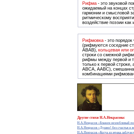
Рифма
- это звуковой повтор, традиционно используемый в поэзии и, как прав
ожидаемый на концах ст
гармонии и смысловой з
ритмическому восприяти
воздействие поэзии как
Рифмовка
- это порядок
(рифмуются соседние ст
ABAB),
кольцевая или 
строки со смежной рифм
рифмы между первой и т
только к первой строке,
ABCA, AABC), смешанная или вольная рифмовка (рифмовка в сложных строфах с различными
комбинациями рифмован
Другие
стихи Н.А.Некрасова:
Н.А.Некрасов «Блажен незлобливый поэ
Н.А.Некрасов «Душно! без счастья и во
Н.А.Некрасов «Когда из мрака заблужд