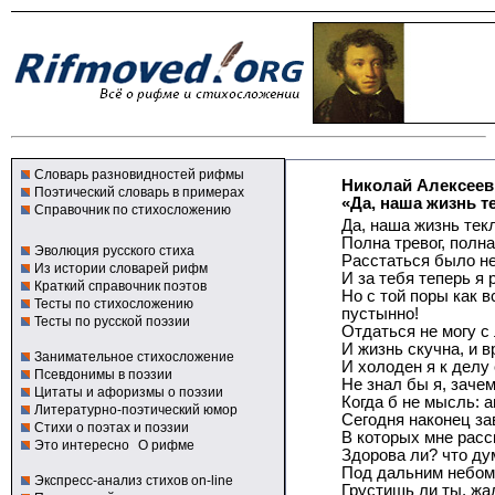
Словарь разновидностей рифмы
Николай Алексеев
Поэтический словарь в примерах
«Да, наша жизнь т
Справочник по стихосложению
Да, наша жизнь тек
Полна тревог, полна
Эволюция русского стиха
Расстаться было не
Из истории словарей рифм
И за тебя теперь я 
Краткий справочник поэтов
Но с той поры как в
Тесты по стихосложению
пустынно!
Тесты по русской поэзии
Отдаться не могу с
И жизнь скучна, и 
Занимательное стихосложение
И холоден я к делу
Псевдонимы в поэзии
Не знал бы я, зачем
Цитаты и афоризмы о поэзии
Когда б не мысль: 
Литературно-поэтический юмор
Сегодня наконец за
Стихи о поэтах и поэзии
В которых мне расс
Это интересно
О рифме
Здорова ли? что ду
Под дальним небом
Экспресс-анализ стихов on-line
Грустишь ли ты, жа