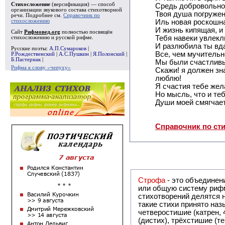
Стихосложение
(версификация) — способ
Средь добровольног
организации звукового состава стихотворной
Твоя душа погруже
речи. Подробнее см.
Справочник по
стихосложению
Иль новая роскошна
И жизнь кипящая, и
Сайт
Рифмовед.org
полностью посвящён
Тебя навеки увлекл
стихосложению и русской рифме.
И разлюбила ты вд
Русские поэты:
А.П.Сумароков
|
Все, чем мучительн
Р.Рождественский
|
А.С.Пушкин
|
Я.Полонский
|
Б.Пастернак
|
Мы были счастливы
Рифма к слову «чепуху»
Скажи! я должен зна
люблю!
Я счастия тебе жел
Но мысль, что и теб
Души моей смягчает
Справочник по ст
Строфа
- это объединение двух и
или общую систему рифм, и регулярно или периодически п
стихотворений делятся на строфы и т.о. являются строфическими. Ес
такие стихи принято называть астрофическими. Самая популярная строфа в русской поэзии -
четверостишие (катрен,
(дистих), трёхстишие (т