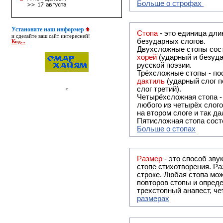
Больше о строфах
Установите наш информер
Стопа
- это единица дли
и сделайте ваш сайт интересней!
безударных слогов.
Код...
Двухсложные стопы сост
хорей
(ударный и безуда
русской поэзии.
Трёхсложные стопы - пос
дактиль
(ударный слог п
слог третий).
Четырёхсложная стопа 
любого из четырёх слого
на втором слоге и так да
Пятисложная стопа состо
Больше о стопах
Размер
- это способ зву
стопе стихотворения. Ра
строке. Любая стопа мож
повторов стопы и опреде
трехстопный анапест, че
размерах