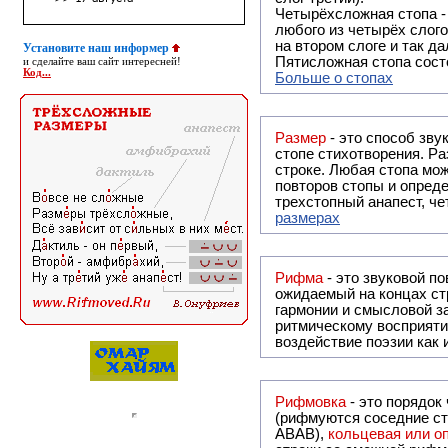
Четырёхсложная стопа 
любого из четырёх слого
на втором слоге и так да
Установите наш информер
Пятисложная стопа состо
и сделайте ваш сайт интересней!
Код...
Больше о стопах
Размер
- это способ зву
стопе стихотворения. Ра
строке. Любая стопа мож
повторов стопы и опреде
трехстопный анапест, че
размерах
Рифма
- это звуковой повтор, традиционно используемый в поэзии и, как прав
ожидаемый на концах ст
гармонии и смысловой з
ритмическому восприяти
воздействие поэзии как
Рифмовка
- это порядок
(рифмуются соседние ст
ABAB),
кольцевая или 