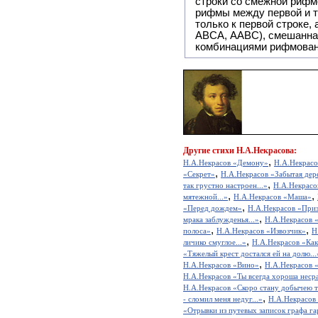
строки со смежной рифм
рифмы между первой и т
только к первой строке,
ABCA, AABC), смешанная или вольная рифмовка (рифмовка в сложных строфах с различными
комбинациями рифмован
Другие
стихи Н.А.Некрасова:
,
Н.А.Некрасов «Демону»
Н.А.Некрасов
,
«Секрет»
Н.А.Некрасов «Забытая дер
,
так грустно настроен...»
Н.А.Некрасо
,
,
мятежной...»
Н.А.Некрасов «Маша»
,
«Перед дождем»
Н.А.Некрасов «При
,
мрака заблужденья...»
Н.А.Некрасов «
,
,
полоса»
Н.А.Некрасов «Извозчик»
Н
,
личико смуглое...»
Н.А.Некрасов «Как
«Тяжелый крест достался ей на долю...
,
Н.А.Некрасов «Вино»
Н.А.Некрасов «
Н.А.Некрасов «Ты всегда хороша несра
Н.А.Некрасов «Скоро стану добычею тл
,
- сломил меня недуг...»
Н.А.Некрасов
«Отрывки из путевых записок графа га