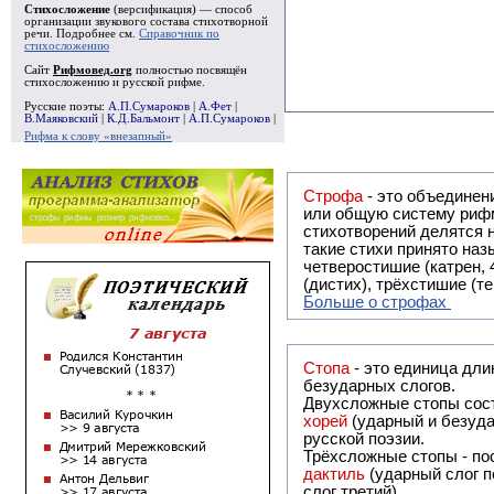
Стихосложение
(версификация) — способ
организации звукового состава стихотворной
речи. Подробнее см.
Справочник по
стихосложению
Сайт
Рифмовед.org
полностью посвящён
стихосложению и русской рифме.
Русские поэты:
А.П.Сумароков
|
А.Фет
|
В.Маяковский
|
К.Д.Бальмонт
|
А.П.Сумароков
|
Рифма к слову «внезапный»
Строфа
- это объединение двух и
или общую систему рифм, и регулярно или периодически п
стихотворений делятся на строфы и т.о. являются строфическими. Ес
такие стихи принято называть астрофическими. Самая популярная строфа в русской поэзии -
четверостишие (катрен,
(дистих), трёхстишие (т
Больше о строфах
Стопа
- это единица дли
безударных слогов.
Двухсложные стопы сост
хорей
(ударный и безуда
русской поэзии.
Трёхсложные стопы - пос
дактиль
(ударный слог п
слог третий).