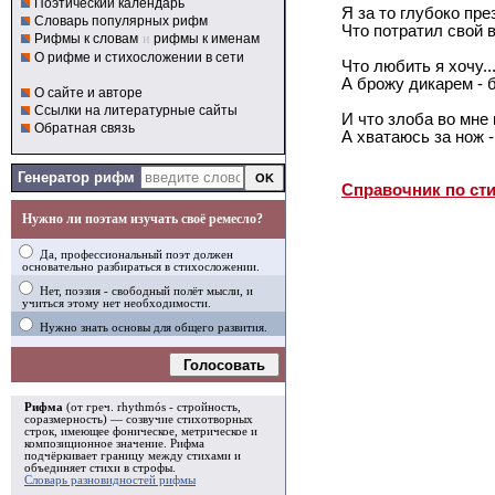
Поэтический календарь
Я за то глубоко пре
Словарь популярных рифм
Что потратил свой в
Рифмы к словам
и
рифмы к именам
О рифме и стихосложении в сети
Что любить я хочу..
А брожу дикарем - 
О сайте и авторе
Ссылки на литературные сайты
И что злоба во мне 
Обратная связь
А хватаюсь за нож -
Генератор рифм
Справочник по ст
Нужно ли поэтам изучать своё ремесло?
Да, профессиональный поэт должен
основательно разбираться в стихосложении.
Нет, поэзия - свободный полёт мысли, и
учиться этому нет необходимости.
Нужно знать основы для общего развития.
Голосовать
Рифма
(от греч. rhythmós - стройность,
соразмерность) — созвучие стихотворных
строк, имеющее фоническое, метрическое и
композиционное значение.
Рифма
подчёркивает границу между стихами и
объединяет стихи в
строфы
.
Словарь разновидностей рифмы