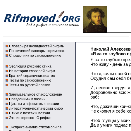
Словарь разновидностей рифмы
Николай Алексеев
Поэтический словарь в примерах
«Я за то глубоко п
Справочник по стихосложению
Я за то глубоко пре
Что живу - день за 
Эволюция русского стиха
Из истории словарей рифм
Что я, силы своей н
Краткий справочник поэтов
Осудил сам себя б
Тесты по стихосложению
Тесты по русской поэзии
И, лениво твердя: я
Добровольно всю ж
Занимательное стихосложение
раб;
Псевдонимы в поэзии
Цитаты и афоризмы о поэзии
Что, доживши кой-к
Литературно-поэтический юмор
Не скопил я себе хо
Стихи о поэтах и поэзии
Это интересно
О рифме
Чтоб глупцы у моих
Да и умник подчас 
Экспресс-анализ стихов on-line