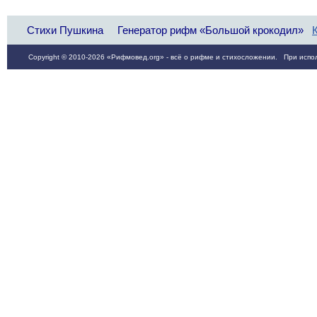
Стихи Пушкина
Генератор рифм «Большой крокодил»
Copyright © 2010-2026 «Рифмовед.org» - всё о рифме и стихосложении. При испол