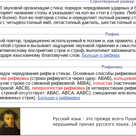
Стихотворный размер
б звуковой организации стиха; порядок чередования ударных и 
оряет название стопы и указывает на кол-во стоп в строке. Люб
 и более). Кол-во повторов стопы и определяет полный размер с
ст, четырёхстопный ямб, пятистопный дактиль, шестистопный хо
Рифма
- это звуковой повтор, традиционно используемый в поэзии и, к
обой строки и вызывает ощущение звуковой гармонии и смысло
итмическому восприятию строк и строф, выполняют запоминате
годаря изысканному благозвучию слов.
Больше о рифмах
Рифмовка
рядок чередования рифм в стихах. Основные способы рифмовк
ная рифмовка
(строки рифмуются через одну: ABAB),
кольцева
ерез две другие строки со смежной рифмовкой: ABBA),
холостая
(частична
строкой: АBCB),
гиперхолостая рифмовка
(в четверостишии рифма
 ABAC, ABCA, AABC), смешанная или вольная рифмовка (рифмовка в сложных строфах с различными
мованных строк).
Больше о рифмовке