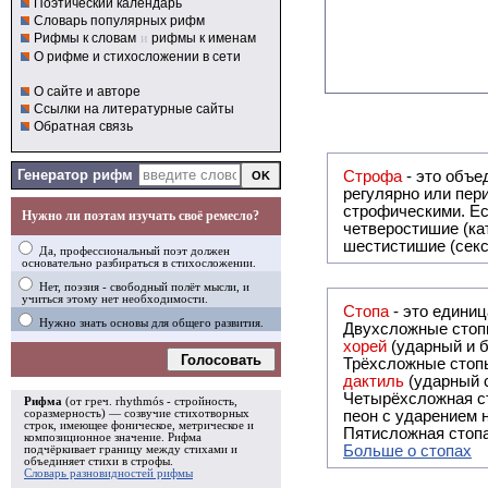
Поэтический календарь
Словарь популярных рифм
Рифмы к словам
и
рифмы к именам
О рифме и стихосложении в сети
О сайте и авторе
Ссылки на литературные сайты
Обратная связь
Генератор рифм
Строфа
- это объединение дв
регулярно или периодически повторяющееся в стихотворении. Большинство стихотворений делятся на строфы и т.о. являются
строфическими. Если разделения на строфы
Нужно ли поэтам изучать своё ремесло?
четверостишие (ка
шестистишие (секс
Да, профессиональный поэт должен
основательно разбираться в стихосложении.
Нет, поэзия - свободный полёт мысли, и
учиться этому нет необходимости.
Стопа
- это едини
Нужно знать основы для общего развития.
Двухсложные стопы
хорей
(ударный и б
Голосовать
Трёхсложные стопы
дактиль
(ударный с
Четырёхсложная с
Рифма
(от греч. rhythmós - стройность,
соразмерность) — созвучие стихотворных
пеон с ударением н
строк, имеющее фоническое, метрическое и
Пятисложная стопа
композиционное значение.
Рифма
Больше о стопах
подчёркивает границу между стихами и
объединяет стихи в
строфы
.
Словарь разновидностей рифмы