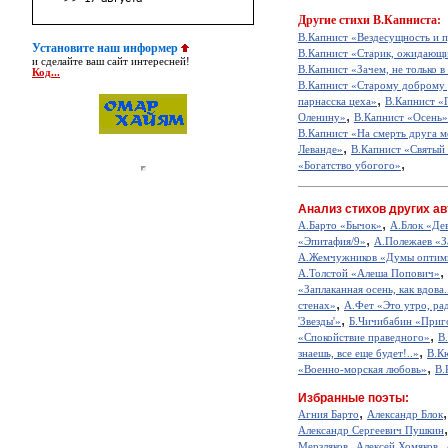
Другие
стихи В.Капниста:
В.Капнист «Вездесущность и 
Установите наш информер
В.Капнист «Старик, ожидающ
и сделайте ваш сайт интересней!
В.Капнист «Зачем, не только в 
Код...
В.Капнист «Старому доброму
,
парнасска цеха»
В.Капнист «
,
Оленину»
В.Капнист «Осень»
В.Капнист «На смерть друга 
,
Леванде»
В.Капнист «Святый 
,
«Богатство убогого»
Анализ стихов других ав
,
А.Барто «Бычок»
А.Блок «Де
,
«Эпитафия/9»
А.Полежаев «З
А.Жемчужников «Думы оптим
,
А.Толстой «Алеша Попович»
«Заплаканная осень, как вдова.
,
стенах»
А.Фет «Это утро, рад
,
'Звезды'»
Б.Чичибабин «Приг
,
«Спокойствие праведного»
В
,
знаешь, все еще будет!..»
В.К
,
«Военно-морская любовь»
В.
Избранные поэты:
,
Агния Барто
Александр Блок
Александр Сергеевич Пушкин
,
,
Мерзляков
Алексей Хомяков