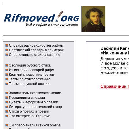
Словарь разновидностей рифмы
Василий Кап
Поэтический словарь в примерах
«На кончину 
Справочник по стихосложению
Державин умер
И все молве с
Эволюция русского стиха
Но здесь и те
Из истории словарей рифм
Бессмертные 
Краткий справочник поэтов
Тесты по стихосложению
Тесты по русской поэзии
Справочник 
Занимательное стихосложение
Псевдонимы в поэзии
Цитаты и афоризмы о поэзии
Литературно-поэтический юмор
Стихи о поэтах и поэзии
Это интересно
О рифме
Экспресс-анализ стихов on-line