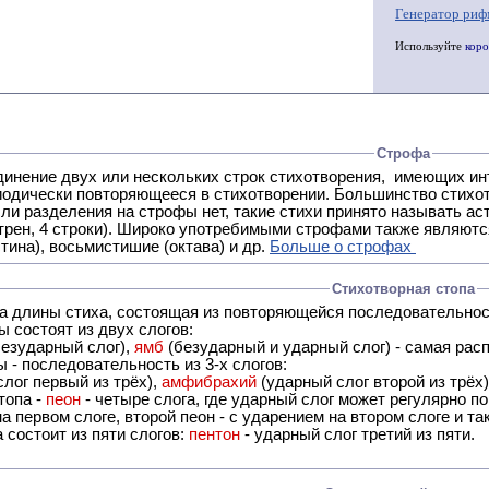
Генератор риф
Используйте
коро
Строфа
ух или нескольких строк стихотворения, имеющих интонационное сходство или общую систему рифм, и
 нет, такие стихи принято называть астрофическими. Самая популярная строфа в русской поэзии -
трен, 4 строки). Широко употребимыми строфами также являются
тина), восьмистишие (октава) и др.
Больше о строфах
Стихотворная стопа
ца длины стиха, состоящая из повторяющейся последовательнос
 состоят из двух слогов:
езударный слог),
ямб
(безударный и ударный слог) - самая расп
 - последовательность из 3-х слогов:
лог первый из трёх),
амфибрахий
(ударный слог второй из трёх
топа -
пеон
- четыре слога, где ударный слог может регулярно по
а первом слоге, второй пеон - с ударением на втором слоге и та
 состоит из пяти слогов:
пентон
- ударный слог третий из пяти.