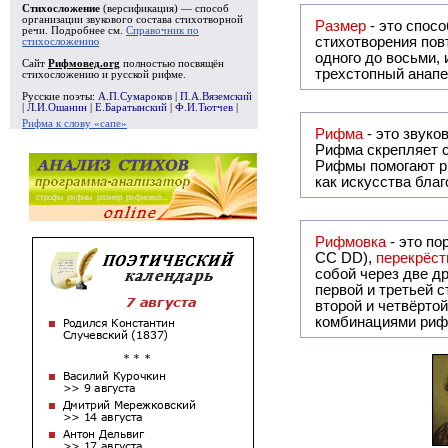
Стихосложение
(версификация) — способ
организации звукового состава стихотворной
Размер
- это спосо
речи. Подробнее см.
Справочник по
стихотворения повт
стихосложению
одного до восьми,
Сайт
Рифмовед.org
полностью посвящён
трехстопный анапе
стихосложению и русской рифме.
Русские поэты:
А.П.Сумароков
|
П.А.Вяземский
|
Л.И.Ошанин
|
Е.Баратынский
|
Ф.И.Тютчев
|
Рифма к слову «сапе»
Рифма
Рифма
скрепляет с
Рифмы
помогают р
как искусства бла
Рифмовка
- это по
СС DD),
перекрёст
собой ч
первой и третьей 
второй и четвёртой строкой отсутствует:
комбинациями риф