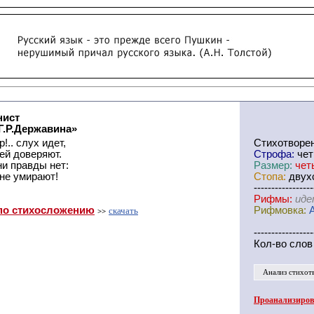
нист
Г.Р.Державина»
!.. слух идет,
Cтихотворе
ей доверяют.
Строфа:
чет
ни правды нет:
Размер:
чет
не умирают!
Стопа:
двухс
-----------------
Рифмы:
иде
по стихосложению
Рифмовка:
скачать
>>
-----------------
Кол-во слов
Анализ стихот
Проанализирова