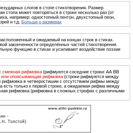
безударных слогов в стопе стихотворения. Размер
ая стопа может повторяться в строке несколько раз (от
тиха, например: одностопный пентон, двухстопный пеон,
рей и т.д.
Больше о размерах
ак правило, расположенный и ожидаемый на концах строк в стихах.
вой законченности определённых частей стихотворения.
льную функцию в стихах и усиливают воздействие поэзии
и:
смежная рифмовка
(рифмуются соседние строки: AA ВВ
я или опоясывающая рифмовка
(строки рифмуются между
я рифмовка в четверостишии с отсутствием рифмы между
 есть только к первой строке, а ожидаемая рифма между