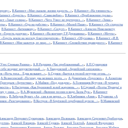
,
,
,
зерову»
В.Капнист «Мне сказали: жизни радость...»
В.Капнист «На тленность»
,
,
,
Капнист «Горесть»
В.Капнист «Славолюбие»
В.Капнист «Приближение грозы»
,
,
,
ист «Закат солнца»
В.Капнист «Чего Улисс не претерпел...»
В.Капнист «Зима»
,
,
,
оты»
В.Капнист «Ода на рабство»
В.Капнист «Милой Паше»
В.Капнист «От старосты
,
,
,
В.Капнист «Батюшкову»
В.Капнист «Силуэт»
В.Капнист «Алексею Николаевичу
,
,
,
т «Горесть разлуки»
В.Капнист «На кончину Г.Р.Державина»
В.Капнист «Мечта»
,
,
 «Горсть земли на могилу благотворителя»
В.Капнист «Обуховка»
В.Капнист «И.В.
,
,
В.Капнист «Мне кажется, ее лицо...»
В.Капнист «Спокойствие праведного»
В.Капнист
,
,
Утес Cтеньки Разина»
А.Н.Радищев «Час преблаженный...»
А.П.Сумароков
,
,
себе воздвиг нерукотворный...»
А.Твардовский «Армейский сапожник»
,
,
в «Ночь тиха... Едва колышет...»
А.Сурков «Бьется в тесной печурке огонь...»
,
,
,
А.Вознесенский «Почему два великих поэта...»
А.Дементьев «Гороскоп»
А.Ахматова
,
,
.Григорьев «Артисткке»
А.Майков «Под дождем»
А.Голенищев-Кутузов «В четырех
,
,
 моста»
Б.Пастернак «Как бронзовой золой жаровень...»
Б.Слуцкий «Поэты 'Правды' и
,
,
у у окна...»
В.А.Жуковский «Явление поэзии в виде Лалла Рук»
В.Капнист
,
,
,
итик»
В.Лебедев-Кумач «Ах, сам я не верил...»
В.Хлебников «Азия»
В.Тушнова «А
,
,
иков «Разочарование»
В.Костров «В берёзовой серебряной купели...»
В.Маяковский
,
,
,
Александр Петрович Сумароков
Александр Полежаев
Александр Сергеевич Грибоедов
,
,
,
,
пухтин
Алексей Плещеев
Алексей Сурков
Алексей Толстой
Алексей Федорович
,
,
,
,
нтиох Дмитриевич Кантемир
Антон Дельвиг
Аполлон Григорьев
Аполлон Майков