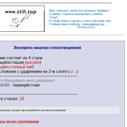
Вам, конечно, известно
явление
"
рифмы
".
Скажем,
строчка
окончилась словом
"
отца
",
И
тогда
через строчку, слога повторив, мы
Ставим какое-нибудь: ламцадрица-ца...
(В.Маяковский)
Экспресс-
анализ стихотворения
ние
состоит из 4 строк
ырёхстишие (
катрен
)
ырёхстопный ямб
ложная с ударением на 2-м слоге (
)
—
-------------------------------------------------------
т-доверяют-нет-умирают.
ABAB
- перекрёстная
-------------------------------------------------------
 в
стихах
:
18
ворения
сделан программой в реальном времени
ть другое стихотворение