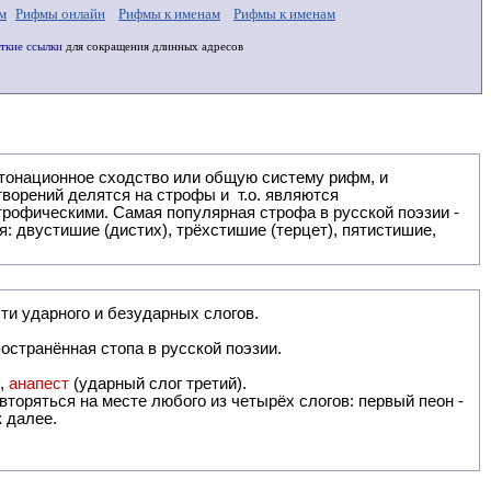
м
Рифмы онлайн
Рифмы к именам
Рифмы к именам
ткие ссылки
для сокращения длинных адресов
: двустишие (дистих), трёхстишие (терцет), пятистишие,
ти ударного и безударных слогов.
остранённая стопа в русской поэзии.
),
анапест
(ударный слог третий).
вторяться на месте любого из четырёх слогов: первый пеон -
к далее.