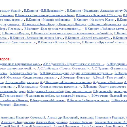
,
,
промысл божий»
В.Капнист «И.В.Нарышкину»
В.Капнист «Владиславу Александровичу О
,
,
,
ий весны»
В.Капнист «Скромное признание в любви»
В.Капнист «На новый 1797 год»
В.
,
,
,
то лишь время...»
В.Капнист «Мщение любовника»
В.Капнист «На смерть Юлии»
В.Капн
,
,
 другу моему»
В.Капнист «Ответ Федору Петровичу Львову»
В.Капнист «Бренность крас
,
,
Петру Первому»
В.Капнист «Коль хочешь ты насмешкой...»
В.Капнист «Любовная клятва»
,
,
,
В.Капнист «Вздох»
В.Капнист «Зачем мы в старости встречаемся с заботой...»
В.Капнис
,
,
,
моего»
В.Капнист «Возношение души к богу»
В.Капнист «Способ помолодеть»
В.Капнист
,
,
,
восторг благотворенья...»
В.Капнист «В память береста»
В.Капнист «Дружеский совет»
торов:
,
,
вушка пела в церковном хоре»
А.И.Одоевский «Я разлучился с колыбели...»
А.Навроцкий «
,
,
ачем задумчивых очей...»
А.С.Грибоедов «Прости, Отечество!»
А.С.Пушкин «Я памятник 
,
,
,
иста»
А.Кольцов «Косарь»
А.Н.Апухтин «Сухие, редкие, нечаянные встречи...»
А.Плещее
,
,
А.Ф.Мерзляков «Среди долины ровныя...»
А.Хомяков «Новград»
А.Белый «Тело стихий»
,
,
,
,
..»
А.Бунина «На разлуку»
А.Д.Кантемир «О жизни спокойной»
А.Дельвиг «Любовь»
А
,
,
ость эта...»
Б.Ахмадулина «Опять в природе перемена...»
Б.Лившиц «Закат у дворцового
,
,
отовление борща»
Б.Окуджава «А мы с тобой, брат, из пехоты...»
В.Брюсов «Хорошо одном
,
.К.Тредиаковский «Я уж ныне не люблю, как похвальбу красну...»
В.Курочкин «Бедовый кр
,
,
,
юхельбекер «Жизнь»
В.Бенедиктов «Молитва»
В.Высоцкий «Баллада о гипсе»
В.Жемчужн
,
Раевский «Идиллия»
,
,
,
,
Александр Иванович Одоевский
Александр Навроцкий
Александр Николаевич Радищев
,
,
,
,
Александр Твардовский
Алексей Жемчужников
Алексей Кольцов
Алексей Николаевич А
,
,
,
,
,
Андрей Белый
Андрей Вознесенский
Андрей Дементьев
Анна Ахматова
Анна Бунина
А