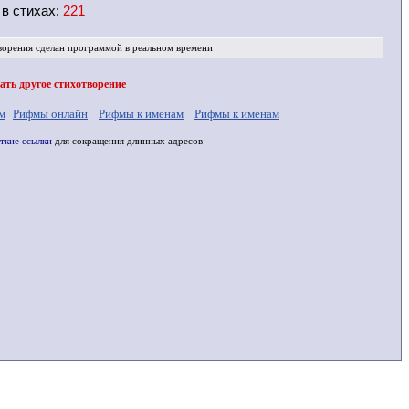
 в
стихах
:
221
ворения
сделан программой в реальном времени
ть другое стихотворение
м
Рифмы онлайн
Рифмы к именам
Рифмы к именам
ткие ссылки
для сокращения длинных адресов