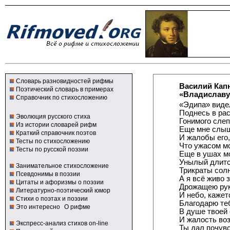
Словарь разновидностей рифмы
Василий Кап
Поэтический словарь в примерах
«Владиславу
Справочник по стихосложению
«Эдипа» видел
Поднесь в ра
Эволюция русского стиха
Гонимого слеп
Из истории словарей рифм
Еще мне слыш
Краткий справочник поэтов
И жалобы его,
Тесты по стихосложению
Что ужасом м
Тесты по русской поэзии
Еще в ушах м
Унылый длитс
Занимательное стихосложение
Трикраты сол
Псевдонимы в поэзии
А я всё живо 
Цитаты и афоризмы о поэзии
Дрожащею рук
Литературно-поэтический юмор
И небо, кажет
Стихи о поэтах и поэзии
Благодарю те
Это интересно
О рифме
В душе твоей
И жалость воз
Экспресс-анализ стихов on-line
Ты дал почув