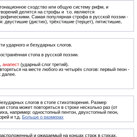
: двустишие (дистих), трёхстишие (терцет), пятистишие,
ти ударного и безударных слогов.
остранённая стопа в русской поэзии.
),
анапест
(ударный слог третий).
вторяться на месте любого из четырёх слогов: первый пеон -
к далее.
безударных слогов в стопе стихотворения. Размер
ая стопа может повторяться в строке несколько раз (от
тиха, например: одностопный пентон, двухстопный пеон,
рей и т.д.
Больше о размерах
ак правило, расположенный и ожидаемый на концах строк в стихах.