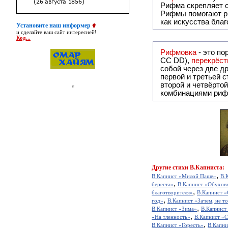
Рифма
скрепляет с
Рифмы
помогают р
как искусства бла
Установите наш информер
и сделайте ваш сайт интересней!
Код...
Рифмовка
- это по
СС DD),
перекрёст
собой ч
первой и третьей 
второй и четвёртой строкой отсутствует:
комбинациями риф
Другие
стихи В.Капниста:
,
В.Капнист «Милой Паше»
В.
,
береста»
В.Капнист «Обухов
,
благотворителя»
В.Капнист «
,
год»
В.Капнист «Зачем, не то
,
В.Капнист «Зима»
В.Капнист
,
«На тленность»
В.Капнист «С
,
В.Капнист «Горесть»
В.Капни