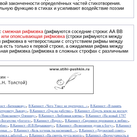
вой законченности определённых частей стихотворения.
льную функцию в стихах и усиливают воздействие поэзии
и:
смежная рифмовка
(рифмуются соседние строки: AA ВВ
я или опоясывающая рифмовка
(строки рифмуются между
я рифмовка в четверостишии с отсутствием рифмы между
 есть только к первой строке, а ожидаемая рифма между
,
,
нист «Батюшкову»
В.Капнист «Чего Улисс не претерпел...»
В.Капнист «В память
,
,
Петровичу Львову»
В.Капнист «Ода на рабство»
В.Капнист «Горсть земли на могилу
,
,
ю Николаевичу Оленину»
В.Капнист «Любовная клятва»
В.Капнист «На новый 1797
,
,
,
«Богатство убогого»
В.Капнист «Вздох»
В.Капнист «Скромное признание в любви»
,
,
,
юбие»
В.Капнист «И.В.Нарышкину»
В.Капнист «Возношение души к богу»
В.Капнист
,
,
,
енья...»
В.Капнист «Коль хочешь ты насмешкой...»
В.Капнист «Дружеский совет»
,
,
емся с заботой...»
В.Капнист «На смерть друга моего»
В.Капнист «Вездесущность и