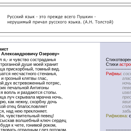
нист
 Александровичу Озерову»
 я,- и чувство состраданья
Cтихотворе
строганной душе моей хранит
Стихи
астр
ца прискорбный, томный вид.
-----------------
атся несчастного стенанья,
Рифмы:
сос
 и грозный клятвы глас,
глас-пот
ой дух встревоженный потряс,
ночь-доч
оих печальной Антигоны
певец-се
я вопль и раздаются стопы.
извлек-че
нца луч скрывала мрачна ночь,
преступл
зрю, как нежну, скорбну дочь
явить-пе
ой отец благословляет
сплетенн
ся, над нею преклоняет.
забывай-
бя, чувствительный певец!
Рифмовка:
с
 сыскав волшебный ключ сердец
будя к чете, гонимой роком,
ствовать отрадным слез потоком,
-----------------