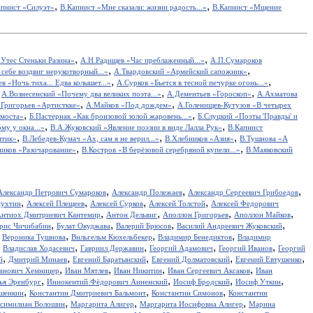
,
,
апнист «Силуэт»
В.Капнист «Мне сказали: жизни радость...»
В.Капнист «Мщение
,
,
Утес Cтеньки Разина»
А.Н.Радищев «Час преблаженный...»
А.П.Сумароков
,
,
себе воздвиг нерукотворный...»
А.Твардовский «Армейский сапожник»
,
,
в «Ночь тиха... Едва колышет...»
А.Сурков «Бьется в тесной печурке огонь...»
,
,
,
А.Вознесенский «Почему два великих поэта...»
А.Дементьев «Гороскоп»
А.Ахматова
,
,
.Григорьев «Артисткке»
А.Майков «Под дождем»
А.Голенищев-Кутузов «В четырех
,
,
 моста»
Б.Пастернак «Как бронзовой золой жаровень...»
Б.Слуцкий «Поэты 'Правды' и
,
,
у у окна...»
В.А.Жуковский «Явление поэзии в виде Лалла Рук»
В.Капнист
,
,
,
итик»
В.Лебедев-Кумач «Ах, сам я не верил...»
В.Хлебников «Азия»
В.Тушнова «А
,
,
иков «Разочарование»
В.Костров «В берёзовой серебряной купели...»
В.Маяковский
,
,
,
Александр Петрович Сумароков
Александр Полежаев
Александр Сергеевич Грибоедов
,
,
,
,
пухтин
Алексей Плещеев
Алексей Сурков
Алексей Толстой
Алексей Федорович
,
,
,
,
нтиох Дмитриевич Кантемир
Антон Дельвиг
Аполлон Григорьев
Аполлон Майков
,
,
,
,
рис Чичибабин
Булат Окуджава
Валерий Брюсов
Василий Андреевич Жуковский
,
,
,
,
Вероника Тушнова
Вильгельм Кюхельбекер
Владимир Бенедиктов
Владимир
,
,
,
,
,
Владислав Ходасевич
Гавриил Державин
Георгий Адамович
Георгий Иванов
Георгий
,
,
,
,
,
й
Дмитрий Минаев
Евгений Баратынский
Евгений Долматовский
Евгений Евтушенко
,
,
,
,
анович Хемницер
Иван Мятлев
Иван Никитин
Иван Сергеевич Аксаков
Иван
,
,
,
,
ья Эренбург
Иннокентий Фёдорович Анненский
Иосиф Бродский
Иосиф Уткин
,
,
,
ншенкин
Константин Дмитриевич Бальмонт
Константин Симонов
Константин
,
,
,
симилиан Волошин
Маргарита Алигер
Маргарита Иосифовна Алигер
Марина