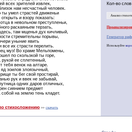
ей всех зрителей извлек,
Кол-во слов
близок нам несчастный человек.
о ты умел страстей движеньи
Анализ стихот
 открыть и взору показать:
 отца в невольном преступленьи,
ного раскаяньем терзать,
Проанализирова
здесь, там мщенья дух кичливый,
алости стремительны порывы,
Генератор риф
чери уныние явить
 все их страсти перелить.
Используйте
коро
мец муз! Во храме Мельпомены,
ошел по скользкой ты горе,
 рукой ее сплетенный,
 тебя венок на алтаре.
я яд зоилов злоязычный,
рище ты бег свой простирай,
нью рук и ввек не забывай,
путница одних даров отличных,
арен сиянием предмет
собой на землю тень кладет.
по стихосложению
скачать
>>