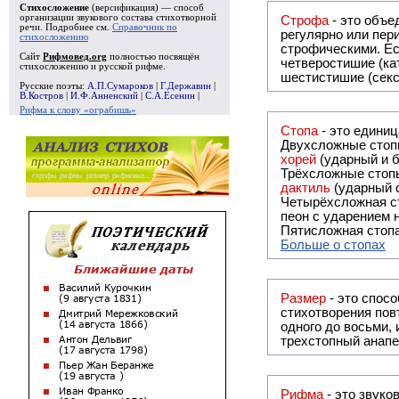
Стихосложение
(версификация) — способ
организации звукового состава стихотворной
Строфа
- это объединение дв
речи. Подробнее см.
Справочник по
регулярно или периодически повторяющееся в стихотворении. Большинство стихотворений делятся на строфы и т.о. являются
стихосложению
строфическими. Если разделения на строфы
Сайт
Рифмовед.org
полностью посвящён
четверостишие (ка
стихосложению и русской рифме.
шестистишие (секс
Русские поэты:
А.П.Сумароков
|
Г.Державин
|
В.Костров
|
И.Ф.Анненский
|
С.А.Есенин
|
Рифма к слову «ограбишь»
Стопа
- это едини
Двухсложные стопы
хорей
(ударный и б
Трёхсложные стопы
дактиль
(ударный с
Четырёхсложная с
пеон с ударением н
Пятисложная стопа
Больше о стопах
Размер
- это спосо
стихотворения повт
одного до восьми,
трехстопный анапе
Рифма