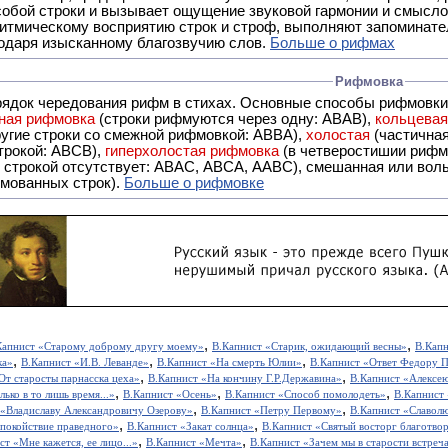
обой строки и вызывает ощущение звуковой гармонии и смысло
итмическому восприятию строк и строф, выполняют запоминате
годаря изысканному благозвучию слов.
Больше о рифмах
Рифмовка
рядок чередования рифм в стихах. Основные способы рифмовк
ная рифмовка
(строки рифмуются через одну: ABAB),
кольцева
ерез две другие строки со смежной рифмовкой: ABBA),
холостая
(частична
строкой: АBCB),
гиперхолостая рифмовка
(в четверостишии рифма
 ABAC, ABCA, AABC), смешанная или вольная рифмовка (рифмовка в сложных строфах с различными
мованных строк).
Больше о рифмовке
,
,
Капнист «Старому доброму другу моему»
В.Капнист «Старик, ожидающий весны»
В.Кап
,
,
,
ка»
В.Капнист «И.В. Леванде»
В.Капнист «На смерть Юлии»
В.Капнист «Ответ Федору 
,
,
От старосты парнасска цеха»
В.Капнист «На кончину Г.Р.Державина»
В.Капнист «Алексе
,
,
,
лько в то лишь время...»
В.Капнист «Осень»
В.Капнист «Способ помолодеть»
В.Капнист 
,
,
 «Владиславу Александровичу Озерову»
В.Капнист «Петру Первому»
В.Капнист «Славол
,
,
покойствие праведного»
В.Капнист «Закат солнца»
В.Капнист «Святый восторг благотвор
,
,
ст «Мне кажется, ее лицо...»
В.Капнист «Мечта»
В.Капнист «Зачем мы в старости встреча