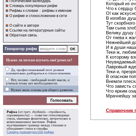
Поэтический календарь
Который из оч
Словарь популярных рифм
Что к сердцу 
Рифмы к словам
и
рифмы к именам
О! как искусн
О рифме и стихосложении в сети
В изгибах душ
Тут скорбного
О сайте и авторе
Там сына злоб
Ссылки на литературные сайты
Велику душу 
Обратная связь
От гнева к ж
Нежнейшей до
И в души наши
Генератор рифм
Теки ж, люби
К которому вз
Нужно ли поэтам изучать своё ремесло?
Неувядаемый,
Лавровый ждет
Да, профессиональный поэт должен
Теки и, презр
основательно разбираться в стихосложении.
В опасном поп
Нет, поэзия - свободный полёт мысли, и
Внемли плеска
учиться этому нет необходимости.
Что зависть с
Нужно знать основы для общего развития.
Что ярким оз
Мрачнейшу за 
Голосовать
Справочник 
Рифма
(от греч. rhythmós - стройность,
соразмерность) — созвучие стихотворных
строк, имеющее фоническое, метрическое и
композиционное значение.
Рифма
подчёркивает границу между стихами и
объединяет стихи в
строфы
.
Словарь разновидностей рифмы