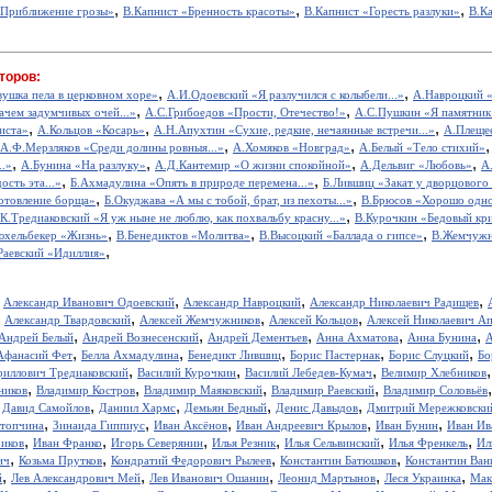
,
,
,
«Приближение грозы»
В.Капнист «Бренность красоты»
В.Капнист «Горесть разлуки»
В.К
торов:
,
,
вушка пела в церковном хоре»
А.И.Одоевский «Я разлучился с колыбели...»
А.Навроцкий «
,
,
ачем задумчивых очей...»
А.С.Грибоедов «Прости, Отечество!»
А.С.Пушкин «Я памятник 
,
,
,
иста»
А.Кольцов «Косарь»
А.Н.Апухтин «Сухие, редкие, нечаянные встречи...»
А.Плещее
,
,
А.Ф.Мерзляков «Среди долины ровныя...»
А.Хомяков «Новград»
А.Белый «Тело стихий»
,
,
,
,
..»
А.Бунина «На разлуку»
А.Д.Кантемир «О жизни спокойной»
А.Дельвиг «Любовь»
А
,
,
ость эта...»
Б.Ахмадулина «Опять в природе перемена...»
Б.Лившиц «Закат у дворцового
,
,
отовление борща»
Б.Окуджава «А мы с тобой, брат, из пехоты...»
В.Брюсов «Хорошо одном
,
.К.Тредиаковский «Я уж ныне не люблю, как похвальбу красну...»
В.Курочкин «Бедовый кр
,
,
,
юхельбекер «Жизнь»
В.Бенедиктов «Молитва»
В.Высоцкий «Баллада о гипсе»
В.Жемчужн
,
Раевский «Идиллия»
,
,
,
,
Александр Иванович Одоевский
Александр Навроцкий
Александр Николаевич Радищев
,
,
,
,
Александр Твардовский
Алексей Жемчужников
Алексей Кольцов
Алексей Николаевич А
,
,
,
,
,
Андрей Белый
Андрей Вознесенский
Андрей Дементьев
Анна Ахматова
Анна Бунина
А
,
,
,
,
,
Афанасий Фет
Белла Ахмадулина
Бенедикт Лившиц
Борис Пастернак
Борис Слуцкий
Бо
,
,
,
риллович Тредиаковский
Василий Курочкин
Василий Лебедев-Кумач
Велимир Хлебников
,
,
,
,
ников
Владимир Костров
Владимир Маяковский
Владимир Раевский
Владимир Соловьёв
,
,
,
,
,
Давид Самойлов
Даниил Хармс
Демьян Бедный
Денис Давыдов
Дмитрий Мережковски
,
,
,
,
,
стопчина
Зинаида Гиппиус
Иван Аксёнов
Иван Андреевич Крылов
Иван Бунин
Иван Ив
,
,
,
,
,
,
иков
Иван Франко
Игорь Северянин
Илья Резник
Илья Сельвинский
Илья Френкель
Ил
,
,
,
,
ич
Козьма Прутков
Кондратий Федорович Рылеев
Константин Батюшков
Константин Ва
,
,
,
,
,
й
Лев Александрович Мей
Лев Иванович Ошанин
Леонид Мартынов
Леся Украинка
Мак