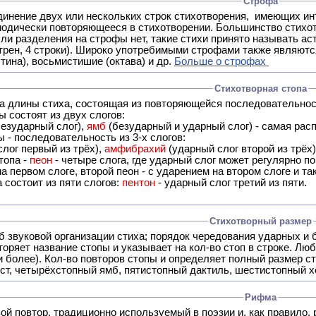
Строфа
ух или нескольких строк стихотворения, имеющих интонационное сходство или общую систему рифм, и
 нет, такие стихи принято называть астрофическими. Самая популярная строфа в русской поэзии -
трен, 4 строки). Широко употребимыми строфами также являются
тина), восьмистишие (октава) и др.
Больше о строфах
Стихотворная стопа
ца длины стиха, состоящая из повторяющейся последовательнос
 состоят из двух слогов:
езударный слог),
ямб
(безударный и ударный слог) - самая расп
 - последовательность из 3-х слогов:
лог первый из трёх),
амфибрахий
(ударный слог второй из трёх
топа -
пеон
- четыре слога, где ударный слог может регулярно по
а первом слоге, второй пеон - с ударением на втором слоге и та
 состоит из пяти слогов:
пентон
- ударный слог третий из пяти.
Стихотворный размер
б звуковой организации стиха; порядок чередования ударных и 
оряет название стопы и указывает на кол-во стоп в строке. Люб
 и более). Кол-во повторов стопы и определяет полный размер с
ст, четырёхстопный ямб, пятистопный дактиль, шестистопный хо
Рифма
- это звуковой повтор, традиционно используемый в поэзии и, к