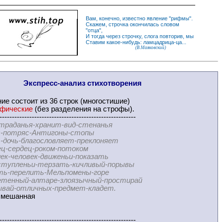
Вам, конечно, известно
явление
"
рифмы
".
Скажем,
строчка
окончилась словом
"
отца
",
И
тогда
через строчку, слога повторив, мы
Ставим какое-нибудь: ламцадрица-ца...
(В.Маяковский)
Экспресс-
анализ стихотворения
ние
состоит из 36 строк (многостишие)
офические
(без разделения на
строфы
).
-------------------------------------------------------
траданья-хранит-вид-стенанья
ряс-Антигоны-стопы
ь-благословляет-преклоняет
рдец-роком-потоком
ловек-движеньи-показать
еньи-терзать-кичливый-порывы
релить-Мельпомены-горе
ый-алтаре-злоязычный-простирай
отличных-предмет-кладет.
мешанная
-------------------------------------------------------