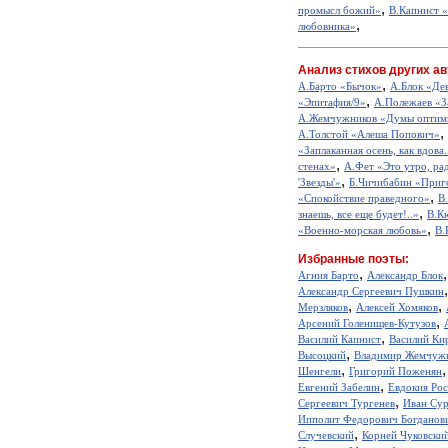
,
промысл божий»
В.Капнист 
,
любовника»
Анализ стихов других ав
,
А.Барто «Бычок»
А.Блок «Де
,
«Эпитафия/9»
А.Полежаев «З
А.Жемчужников «Думы оптим
,
А.Толстой «Алеша Попович»
«Заплаканная осень, как вдова.
,
стенах»
А.Фет «Это утро, рад
,
'Звезды'»
Б.Чичибабин «Приг
,
«Спокойствие праведного»
В
,
знаешь, все еще будет!..»
В.К
,
«Военно-морская любовь»
В.
Избранные поэты:
,
Агния Барто
Александр Блок
Александр Сергеевич Пушкин
,
,
Мерзляков
Алексей Хомяков
,
Арсений Голенищев-Кутузов
,
Василий Капнист
Василий Ки
,
Высоцкий
Владимир Жемчуж
,
Шенгели
Григорий Поженян
,
Евгений Забелин
Евдокия Ро
,
Сергеевич Тургенев
Иван Сур
Ипполит Федорович Богданов
,
Случевский
Корней Чуковски