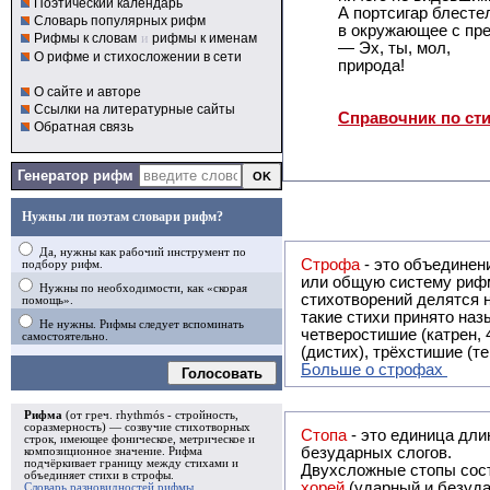
Поэтический календарь
А портсигар блесте
Словарь популярных рифм
в окружающее с пр
Рифмы к словам
и
рифмы к именам
— Эх, ты, мол,
О рифме и стихосложении в сети
природа!
О сайте и авторе
Ссылки на литературные сайты
Справочник по ст
Обратная связь
Генератор рифм
Нужны ли поэтам словари рифм?
Да, нужны как рабочий инструмент по
Строфа
- это объединение двух и
подбору рифм.
или общую систему рифм, и регулярно или периодически п
Нужны по необходимости, как «скорая
стихотворений делятся на строфы и т.о. являются строфическими. Ес
помощь».
такие стихи принято называть астрофическими. Самая популярная строфа в русской поэзии -
Не нужны. Рифмы следует вспоминать
четверостишие (катрен,
самостоятельно.
(дистих), трёхстишие (т
Больше о строфах
Голосовать
Рифма
(от греч. rhythmós - стройность,
соразмерность) — созвучие стихотворных
Стопа
- это единица дли
строк, имеющее фоническое, метрическое и
безударных слогов.
композиционное значение.
Рифма
подчёркивает границу между стихами и
Двухсложные стопы сост
объединяет стихи в
строфы
.
хорей
(ударный и безуда
Словарь разновидностей рифмы