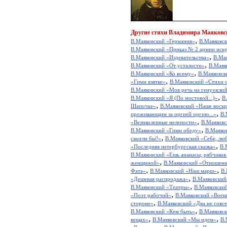
Другие
стихи Владимира Маяковс
,
В.Маяковский «Германия»
В.Маяковск
В.Маяковский «Приказ № 2 армии иску
,
В.Маяковский «Издевательства»
В.Мая
,
В.Маяковский «От усталости»
В.Маяк
,
В.Маяковский «Ко всему»
В.Маяковс
,
«Гимн взятке»
В.Маяковский «Стихи о
В.Маяковский «Моя речь на генуэзско
,
В.Маяковский «Я (По мостовой...)»
В
,
Шапочке»
В.Маяковский «Наше воскр
,
проживающим за оргией оргию...»
В.
,
«Великолепные нелепости»
В.Маяковс
,
В.Маяковский «Гимн обеду»
В.Маяков
,
смогли бы?»
В.Маяковский «Себе, люб
,
«Последняя петербургская сказка»
В.
В.Маяковский «Ешь ананасы, рябчиков 
,
женщиной»
В.Маяковский «Отношени
,
,
Фата»
В.Маяковский «Наш марш»
В.
,
«Дешевая распродажа»
В.Маяковский
,
В.Маяковский «Театры»
В.Маяковски
,
«Поэт рабочий»
В.Маяковский «Воен
,
стороне»
В.Маяковский «Два не совс
,
В.Маяковский «Кем быть»
В.Маяковс
,
,
вещах»
В.Маяковский «Мы идем»
В.
,