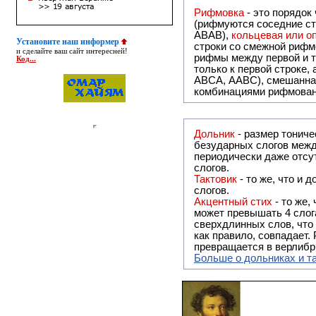
Рифмовка
- это порядок
(рифмуются соседние ст
ABAB),
кольцевая или 
Установите наш информер
строки со смежной рифм
и сделайте ваш сайт интересней!
рифмы между первой и т
Код...
только к первой строке,
ABCA, AABC), смешанная или вольная рифмовка (рифмовка в сложных строфах с различными
комбинациями рифмован
Дольник
- размер тонического стихосложения, в котором совпадают только ударные слоги, а количество
безударных слогов между
периодически даже отсу
слогов.
Тактовик
- то же, что и дольник, только кол-во безударных слогов между ударными может достигать 4-х
слогов.
Акцентный стих
- то же,
может превышать 4 слог
сверхдлинных слов, что 
как правило, совпадает. Рифма - обязательный элемент в акцентном стихе, без неё акцентный стих
превращается в верлибр
Больше о дольниках и т