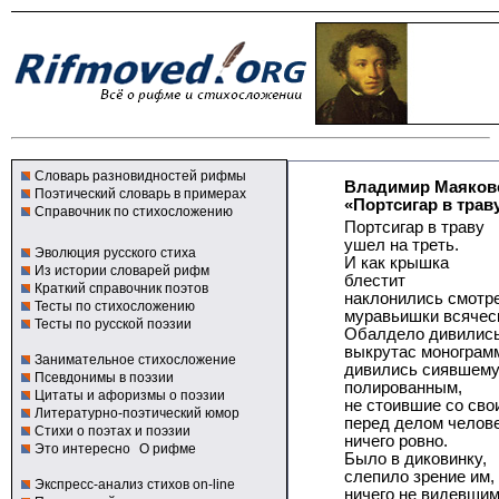
Словарь разновидностей рифмы
Владимир Маяков
Поэтический словарь в примерах
«Портсигар в траву
Справочник по стихосложению
Портсигар в траву
ушел на треть.
Эволюция русского стиха
И как крышка
Из истории словарей рифм
блестит
Краткий справочник поэтов
наклонились смотр
Тесты по стихосложению
муравьишки всяческ
Тесты по русской поэзии
Обалдело дивилис
выкрутас монограм
Занимательное стихосложение
дивились сиявшему
Псевдонимы в поэзии
полированным,
Цитаты и афоризмы о поэзии
не стоившие со сво
Литературно-поэтический юмор
перед делом челов
Стихи о поэтах и поэзии
ничего ровно.
Это интересно
О рифме
Было в диковинку,
слепило зрение им,
Экспресс-анализ стихов on-line
ничего не видевшим