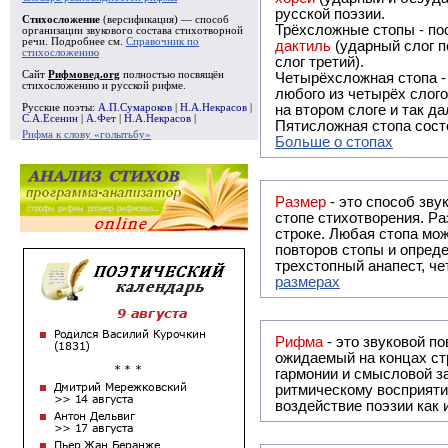
русской поэзии.
Стихосложение
(версификация) — способ
Трёхсложные стопы - пос
организации звукового состава стихотворной
речи. Подробнее см.
Справочник по
дактиль
(ударный слог п
стихосложению
слог третий).
Сайт
Рифмовед.org
полностью посвящён
Четырёхсложная стопа 
стихосложению и русской рифме.
любого из четырёх слого
Русские поэты:
А.П.Сумароков
|
Н.А.Некрасов
|
на втором слоге и так да
С.А.Есенин
|
А.Фет
|
Н.А.Некрасов
|
Пятисложная стопа состо
Рифма к слову «голытьбу»
Больше о стопах
Размер
- это способ зву
стопе стихотворения. Ра
строке. Любая стопа мож
повторов стопы и опреде
трехстопный анапест, че
размерах
Рифма
- это звуковой повтор, традиционно используемый в поэзии и, как прав
ожидаемый на концах ст
гармонии и смысловой з
ритмическому восприяти
воздействие поэзии как