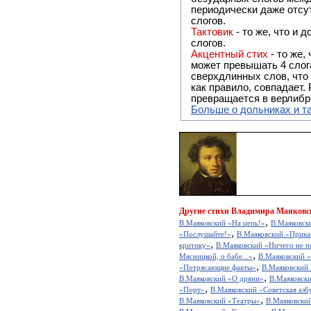
периодически даже отсу
слогов.
Тактовик
- то же, что и дольник, только кол-во безударных слогов между ударными может достигать 4-х
слогов.
Акцентный стих
- то же,
может превышать 4 слог
сверхдлинных слов, что 
как правило, совпадает. Рифма - обязательный элемент в акцентном стихе, без неё акцентный стих
превращается в верлибр
Больше о дольниках и т
Другие
стихи Владимира Маяковс
,
В.Маяковский «На цепь!»
В.Маяковск
,
«Послушайте!»
В.Маяковский «Прика
,
критику»
В.Маяковский «Ничего не 
,
Мясницкой, о бабе...»
В.Маяковский «
,
«Потрясающие факты»
В.Маяковский
,
В.Маяковский «О дряни»
В.Маяковск
,
«Порт»
В.Маяковский «Советская азб
,
В.Маяковский «Театры»
В.Маяковски
,