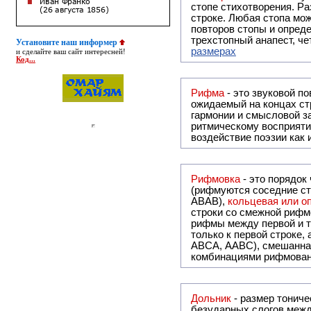
стопе стихотворения. Ра
строке. Любая стопа мож
повторов стопы и опреде
трехстопный анапест, че
Установите наш информер
размерах
и сделайте ваш сайт интересней!
Код...
Рифма
- это звуковой повтор, традиционно используемый в поэзии и, как прав
ожидаемый на концах ст
гармонии и смысловой з
ритмическому восприяти
воздействие поэзии как
Рифмовка
- это порядок
(рифмуются соседние ст
ABAB),
кольцевая или 
строки со смежной рифм
рифмы между первой и т
только к первой строке,
ABCA, AABC), смешанная или вольная рифмовка (рифмовка в сложных строфах с различными
комбинациями рифмован
Дольник
- размер тонического стихосложения, в котором совпадают только ударные слоги, а количество
безударных слогов между