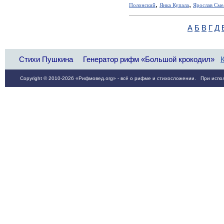
,
,
Полонский
Янка Купала
Ярослав Сме
А
Б
В
Г
Д
Стихи Пушкина
Генератор рифм «Большой крокодил»
Copyright © 2010-2026 «Рифмовед.org» - всё о рифме и стихосложении. При испол