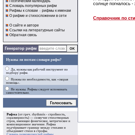
Поэтический календарь
солнце погналось -
Словарь популярных рифм
Рифмы к словам
и
рифмы к именам
О рифме и стихосложении в сети
Справочник по ст
О сайте и авторе
Ссылки на литературные сайты
Обратная связь
Генератор рифм
Нужны ли поэтам словари рифм?
Да, нужны как рабочий инструмент по
подбору рифм.
Нужны по необходимости, как «скорая
помощь».
Не нужны. Рифмы следует вспоминать
самостоятельно.
Голосовать
Рифма
(от греч. rhythmós - стройность,
соразмерность) — созвучие стихотворных
строк, имеющее фоническое, метрическое и
композиционное значение.
Рифма
подчёркивает границу между стихами и
объединяет стихи в
строфы
.
Словарь разновидностей рифмы