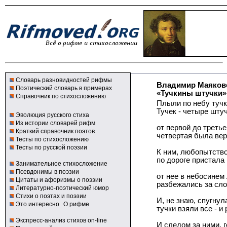
Словарь разновидностей рифмы
Владимир Маяков
Поэтический словарь в примерах
«Тучкины штучки»
Справочник по стихосложению
Плыли по небу тучк
Тучек - четыре штуч
Эволюция русского стиха
Из истории словарей рифм
от первой до третье
Краткий справочник поэтов
четвертая была ве
Тесты по стихосложению
Тесты по русской поэзии
К ним, любопытство
по дороге пристала 
Занимательное стихосложение
Псевдонимы в поэзии
от нее в небосинем
Цитаты и афоризмы о поэзии
разбежались за сло
Литературно-поэтический юмор
Стихи о поэтах и поэзии
И, не знаю, спугнул
Это интересно
О рифме
тучки взяли все - и
Экспресс-анализ стихов on-line
И следом за ними, г