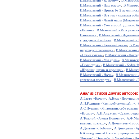
В.Маяковский «Ко всему»
В.Маяковск
,
В.Маяковский «Наш марш»
В.Маяковс
В.Маяковский «Приказ № 2 армии иску
В.Маяковский «Вот так я сделался соб
В.Маяковский «Левый марш (Матросам
В.Маяковский «Уже второй. Должно быт
,
«Поэзия»
В.Маяковский «Моя речь на
,
Наполеон»
В.Маяковский «Издеватель
,
гражданской войны»
В.Маяковский «
,
В.Маяковский «Газетный день»
В.Мая
,
пароходу и человеку»
В.Маяковский 
,
«Схема смеха»
В.Маяковский «Послед
,
В.Маяковский «Мы идем»
В.Маяковск
,
«Гимн судье»
В.Маяковский «Кофта Ф
,
«Шумики, шумы и шумищи»
В.Маяко
,
В.Маяковский «Ночь»
В.Маяковский «
,
советском паспорте»
В.Маяковский «
Анализ стихов других авторов:
,
А.Барто «Бычок»
А.Блок «Девушка пе
,
А.Н.Радищев «Час преблаженный...»
А.С.Пушкин «Я памятник себе воздвиг
,
«Косарь»
А.Н.Апухтин «Сухие, редкие
,
А.Толстой «Алеша Попович»
А.Ф.Мер
,
великих поэта...»
А.Дементьев «Горос
,
А.Дельвиг «Любовь»
А.Григорьев «А
Б.Ахмадулина «Опять в природе перем
,
'Правды' и 'Звезды'»
Б.Чичибабин «Пр