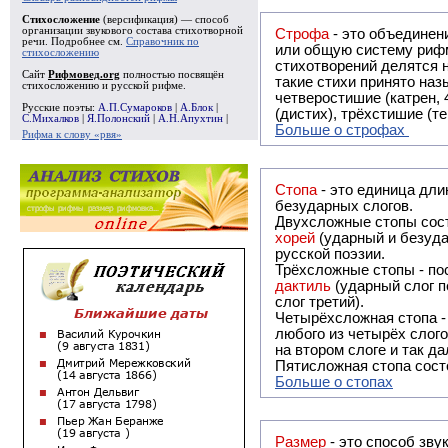
Стихосложение
(версификация) — способ
организации звукового состава стихотворной
Строфа
- это объединение двух и
речи. Подробнее см.
Справочник по
или общую систему рифм, и регулярно или периодически п
стихосложению
стихотворений делятся на строфы и т.о. являются строфическими. Ес
Сайт
Рифмовед.org
полностью посвящён
такие стихи принято называть астрофическими. Самая популярная строфа в русской поэзии -
стихосложению и русской рифме.
четверостишие (катрен,
Русские поэты:
А.П.Сумароков
|
А.Блок
|
(дистих), трёхстишие (т
С.Михалков
|
Я.Полонский
|
А.Н.Апухтин
|
Больше о строфах
Рифма к слову «рвя»
Стопа
- это единица дли
безударных слогов.
Двухсложные стопы сост
хорей
(ударный и безуда
русской поэзии.
Трёхсложные стопы - пос
дактиль
(ударный слог п
слог третий).
Четырёхсложная стопа 
любого из четырёх слого
на втором слоге и так да
Пятисложная стопа состо
Больше о стопах
Размер
- это способ зву