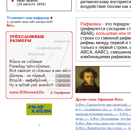
ритмическому восприяти
воздействие поэзии как
Установите наш информер
и сделайте ваш сайт интересней!
Рифмовка
- это порядок
Код...
(рифмуются соседние ст
ABAB),
кольцевая или 
строки со смежной рифм
рифмы между первой и т
только к первой строке,
ABCA, AABC), смешанная или вольная рифмовка (рифмовка в сложных строфах с различными
комбинациями рифмован
Другие
стихи Афанасия Фета:
А.Фет «Снился берег мне скалистый...
,
жду... Соловьиное эхо...»
А.Фет «Топ
,
замахали крикливые цапли...»
А.Фет «
,
звуки...»
А.Фет «Ты помнишь, что было
А.Фет «Как здесь свежо под липою гус
,
А.Фет «Летний вечер тих и ясен...»
А