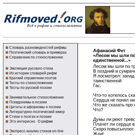
Словарь разновидностей рифмы
Афанасий Фет
Поэтический словарь в примерах
«Лесом мы шли по
Справочник по стихосложению
единственной...»
Лесом мы шли по т
Эволюция русского стиха
В поздний и сумрач
Из истории словарей рифм
Я посмотрел: запад
Краткий справочник поэтов
таинственной
Тесты по стихосложению
Гас.
Тесты по русской поэзии
Что-то хотелось ск
Занимательное стихосложение
Сердца не понял ни
Псевдонимы в поэзии
Что же сказать про
Цитаты и афоризмы о поэзии
Что?
Литературно-поэтический юмор
Стихи о поэтах и поэзии
Думы ли реют трев
Это интересно
О рифме
Плачет ли сердце в 
Скоро повысыплют 
Экспресс-анализ стихов on-line
Жди!