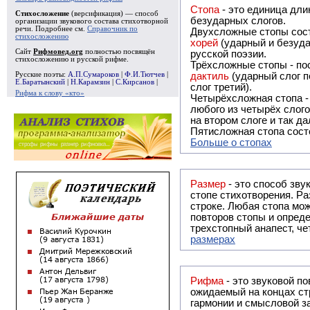
Стопа
- это единица дли
Стихосложение
(версификация) — способ
безударных слогов.
организации звукового состава стихотворной
речи. Подробнее см.
Справочник по
Двухсложные стопы сост
стихосложению
хорей
(ударный и безуда
Сайт
Рифмовед.org
полностью посвящён
русской поэзии.
стихосложению и русской рифме.
Трёхсложные стопы - пос
Русские поэты:
А.П.Сумароков
|
Ф.И.Тютчев
|
дактиль
(ударный слог п
Е.Баратынский
|
Н.Карамзин
|
С.Кирсанов
|
слог третий).
Рифма к слову «кто»
Четырёхсложная стопа 
любого из четырёх слого
на втором слоге и так да
Пятисложная стопа состо
Больше о стопах
Размер
- это способ зву
стопе стихотворения. Ра
строке. Любая стопа мож
повторов стопы и опреде
трехстопный анапест, че
размерах
Рифма
- это звуковой повтор, традиционно используемый в поэзии и, как прав
ожидаемый на концах ст
гармонии и смысловой з