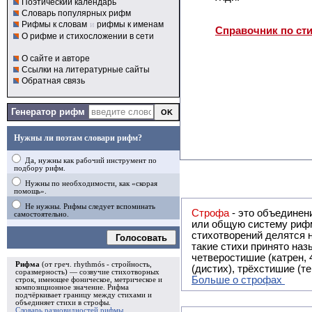
Поэтический календарь
Словарь популярных рифм
Рифмы к словам
и
рифмы к именам
Справочник по ст
О рифме и стихосложении в сети
О сайте и авторе
Ссылки на литературные сайты
Обратная связь
Генератор рифм
Нужны ли поэтам словари рифм?
Да, нужны как рабочий инструмент по
подбору рифм.
Нужны по необходимости, как «скорая
помощь».
Не нужны. Рифмы следует вспоминать
Строфа
- это объединение двух и
самостоятельно.
или общую систему рифм, и регулярно или периодически п
стихотворений делятся на строфы и т.о. являются строфическими. Ес
Голосовать
такие стихи принято называть астрофическими. Самая популярная строфа в русской поэзии -
четверостишие (катрен,
Рифма
(от греч. rhythmós - стройность,
(дистих), трёхстишие (т
соразмерность) — созвучие стихотворных
Больше о строфах
строк, имеющее фоническое, метрическое и
композиционное значение.
Рифма
подчёркивает границу между стихами и
объединяет стихи в
строфы
.
Словарь разновидностей рифмы