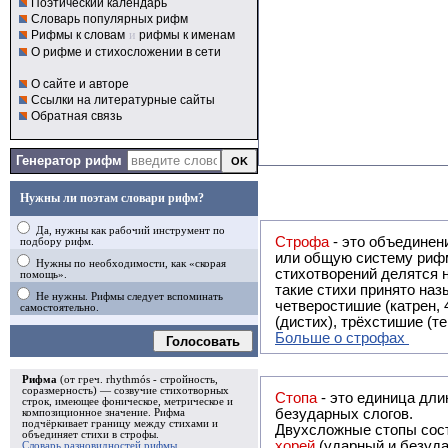
Поэтический календарь
Словарь популярных рифм
Рифмы к словам
и
рифмы к именам
О рифме и стихосложении в сети
О сайте и авторе
Ссылки на литературные сайты
Обратная связь
Генератор рифм
Нужны ли поэтам словари рифм?
Да, нужны как рабочий инструмент по
Строфа
- это объединение двух и
подбору рифм.
или общую систему рифм, и регулярно или периодически п
Нужны по необходимости, как «скорая
стихотворений делятся на строфы и т.о. являются строфическими. Ес
помощь».
такие стихи принято называть астрофическими. Самая популярная строфа в русской поэзии -
Не нужны. Рифмы следует вспоминать
четверостишие (катрен,
самостоятельно.
(дистих), трёхстишие (т
Больше о строфах
Голосовать
Рифма
(от греч. rhythmós - стройность,
соразмерность) — созвучие стихотворных
Стопа
- это единица дли
строк, имеющее фоническое, метрическое и
безударных слогов.
композиционное значение.
Рифма
подчёркивает границу между стихами и
Двухсложные стопы сост
объединяет стихи в
строфы
.
хорей
(ударный и безуда
Словарь разновидностей рифмы