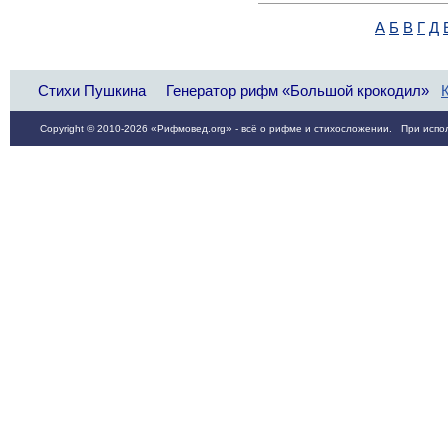
А
Б
В
Г
Д
Стихи Пушкина
Генератор рифм «Большой крокодил»
Copyright © 2010-2026 «Рифмовед.org» - всё о рифме и стихосложении. При испол