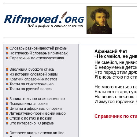
Словарь разновидностей рифмы
Афанасий Фет
Поэтический словарь в примерах
«Не смейся, не див
Справочник по стихосложению
Не смейся, не диви
В недоуменье детск
Эволюция русского стиха
Что перед этим др
Из истории словарей рифм
Я вновь стою по ст
Краткий справочник поэтов
Тесты по стихосложению
Не много листьев н
Тесты по русской поэзии
Больного старца уц
Но вновь с весною 
Занимательное стихосложение
И жмутся горлинки 
Псевдонимы в поэзии
Цитаты и афоризмы о поэзии
Литературно-поэтический юмор
Справочник по ст
Стихи о поэтах и поэзии
Это интересно
О рифме
Экспресс-анализ стихов on-line