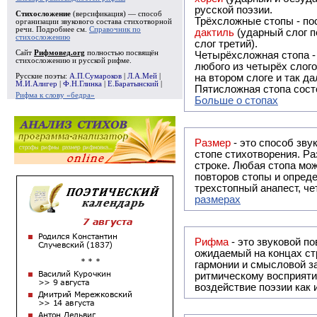
русской поэзии.
Стихосложение
(версификация) — способ
Трёхсложные стопы - пос
организации звукового состава стихотворной
речи. Подробнее см.
Справочник по
дактиль
(ударный слог п
стихосложению
слог третий).
Сайт
Рифмовед.org
полностью посвящён
Четырёхсложная стопа 
стихосложению и русской рифме.
любого из четырёх слого
Русские поэты:
А.П.Сумароков
|
Л.А.Мей
|
на втором слоге и так да
М.И.Алигер
|
Ф.Н.Глинка
|
Е.Баратынский
|
Пятисложная стопа состо
Рифма к слову «бедра»
Больше о стопах
Размер
- это способ зву
стопе стихотворения. Ра
строке. Любая стопа мож
повторов стопы и опреде
трехстопный анапест, че
размерах
Рифма
- это звуковой повтор, традиционно используемый в поэзии и, как прав
ожидаемый на концах ст
гармонии и смысловой з
ритмическому восприяти
воздействие поэзии как