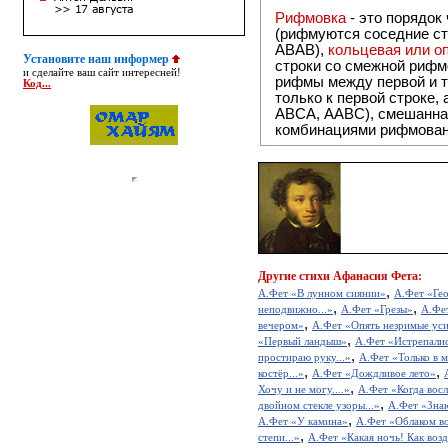
Рифмовка
- это порядок
(рифмуются соседние ст
ABAB),
кольцевая или 
Установите наш информер
строки со смежной рифм
и сделайте ваш сайт интересней!
рифмы между первой и т
Код...
только к первой строке,
ABCA, AABC), смешанная или вольная рифмовка (рифмовка в сложных строфах с различными
комбинациями рифмован
Другие
стихи Афанасия Фета:
,
А.Фет «В лунном сиянии»
А.Фет «Ге
,
,
неподвижно...»
А.Фет «Грезы»
А.Фет
,
вечером»
А.Фет «Опять незримые усил
,
«Первый ландыш»
А.Фет «Истрепалис
,
простираю руку...»
А.Фет «Только в м
,
,
костёр...»
А.Фет «Дождливое лето»
,
Хочу и не могу....»
А.Фет «Когда восл
,
двойном стекле узоры...»
А.Фет «Знаю
,
А.Фет «У камина»
А.Фет «Облаком во
,
степи...»
А.Фет «Какая ночь! Как возд