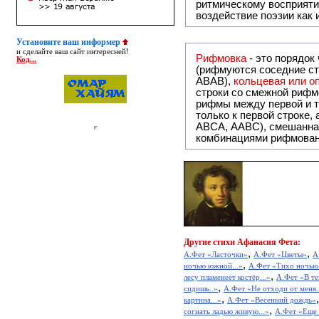
ритмическому восприяти
воздействие поэзии как
Установите наш информер
и сделайте ваш сайт интересней!
Рифмовка
- это порядок
Код...
(рифмуются соседние ст
ABAB),
кольцевая или 
строки со смежной рифм
рифмы между первой и т
только к первой строке,
ABCA, AABC), смешанная или вольная рифмовка (рифмовка в сложных строфах с различными
комбинациями рифмован
Другие
стихи Афанасия Фета:
,
,
А.Фет «Ласточки»
А.Фет «Цветы»
А
,
ночью южной...»
А.Фет «Тихо ночью 
,
лесу пламенеет костёр...»
А.Фет «В те
,
сидишь..»
А.Фет «Не отходи от меня.
,
картина...»
А.Фет «Весенний дождь»
,
согнать ладью живую...»
А.Фет «Еще в