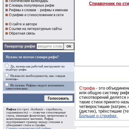
Поэтический календарь
Справочник по ст
Словарь популярных рифм
Рифмы к словам
и
рифмы к именам
О рифме и стихосложении в сети
О сайте и авторе
Ссылки на литературные сайты
Обратная связь
Генератор рифм
Нужны ли поэтам словари рифм?
Да, нужны как рабочий инструмент по
подбору рифм.
Нужны по необходимости, как «скорая
помощь».
Не нужны. Рифмы следует вспоминать
Строфа
- это объединение двух и
самостоятельно.
или общую систему рифм, и регулярно или периодически п
стихотворений делятся на строфы и т.о. являются строфическими. Ес
Голосовать
такие стихи принято называть астрофическими. Самая популярная строфа в русской поэзии -
четверостишие (катрен,
Рифма
(от греч. rhythmós - стройность,
(дистих), трёхстишие (т
соразмерность) — созвучие стихотворных
Больше о строфах
строк, имеющее фоническое, метрическое и
композиционное значение.
Рифма
подчёркивает границу между стихами и
объединяет стихи в
строфы
.
Словарь разновидностей рифмы