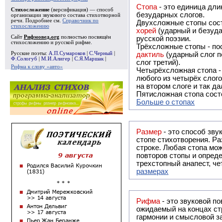
Стопа
- это единица дли
Стихосложение
(версификация) — способ
безударных слогов.
организации звукового состава стихотворной
речи. Подробнее см.
Справочник по
Двухсложные стопы сост
стихосложению
хорей
(ударный и безуда
Сайт
Рифмовед.org
полностью посвящён
русской поэзии.
стихосложению и русской рифме.
Трёхсложные стопы - пос
Русские поэты:
А.П.Сумароков
|
С.Черный
|
дактиль
(ударный слог п
Ф.Сологуб
|
М.И.Алигер
|
С.Я.Маршак
|
слог третий).
Рифма к слову «авто»
Четырёхсложная стопа 
любого из четырёх слого
на втором слоге и так да
Пятисложная стопа состо
Больше о стопах
Размер
- это способ зву
стопе стихотворения. Ра
строке. Любая стопа мож
повторов стопы и опреде
трехстопный анапест, че
размерах
Рифма
- это звуковой повтор, традиционно используемый в поэзии и, как прав
ожидаемый на концах ст
гармонии и смысловой з