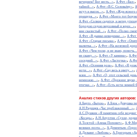
,
,
вечернем? Бог весть...»
А.Фет «Бал»
,
,
тайной...»
А.Фет «В.С. Соловьёву»
А
,
жгуч и высок...»
А.Фет «Жди ясного н
,
прищуря...»
А.Фет «Моего тот безумст
А.Фет «Солнце садится, и ветер утихну
бородою седою верховный я жрец...»
,
мне скалистый...»
А.Фет «Полно смеят
,
А.Фет «В дымке-невидимке...»
А.Фет 
,
А.Фет «Старые письма»
А.Фет «Опять
,
малютка...»
А.Фет «На железной доро
А.Фет «Чем тоске, и не знаю, помочь..
,
,
не скажу...»
А.Фет «У камина»
А.Фет
,
,
соседний...»
А.Фет «Ласточка»
А.Фе
,
А.Фет «Осенняя роза»
А.Фет «Я уезжа
,
,
ночи...»
А.Фет «Сад весь в цвету...»
,
млея...»
А.Фет «О, этот сельский день 
,
немножко...»
А.Фет «Прежние звуки, 
,
птички...»
А.Фет «Есть ночи зимней бл
Анализ стихов других авторов:
,
А.Барто «Бычок»
А.Блок «Девушка пе
,
А.Н.Радищев «Час преблаженный...»
А.С.Пушкин «Я памятник себе воздвиг
,
«Косарь»
А.Н.Апухтин «Сухие, редкие
,
А.Толстой «Алеша Попович»
А.Ф.Мер
,
великих поэта...»
А.Дементьев «Горос
,
А.Дельвиг «Любовь»
А.Григорьев «А