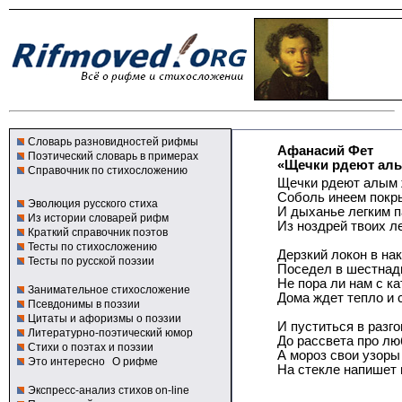
Словарь разновидностей рифмы
Афанасий Фет
Поэтический словарь в примерах
«Щечки рдеют алы
Справочник по стихосложению
Щечки рдеют алым 
Соболь инеем покры
Эволюция русского стиха
И дыханье легким 
Из истории словарей рифм
Из ноздрей твоих ле
Краткий справочник поэтов
Тесты по стихосложению
Дерзкий локон в на
Тесты по русской поэзии
Поседел в шестнадц
Не пора ли нам с к
Занимательное стихосложение
Дома ждет тепло и 
Псевдонимы в поэзии
Цитаты и афоризмы о поэзии
И пуститься в разг
Литературно-поэтический юмор
До рассвета про лю
Стихи о поэтах и поэзии
А мороз свои узоры
Это интересно
О рифме
На стекле напишет 
Экспресс-анализ стихов on-line