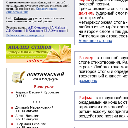
Стихосложение
(версификация) — способ
русской поэзии.
организации звукового состава стихотворной
Трёхсложные стопы - пос
речи. Подробнее см.
Справочник по
стихосложению
дактиль
(ударный слог п
слог третий).
Сайт
Рифмовед.org
полностью посвящён
стихосложению и русской рифме.
Четырёхсложная стопа 
любого из четырёх слого
Русские поэты:
А.П.Сумароков
|
А.Майков
|
Л.И.Ошанин
|
В.Ходасевич
|
В.А.Жуковский
|
на втором слоге и так да
Рифма к слову «нехорошо»
Пятисложная стопа состо
Больше о стопах
Размер
- это способ зву
стопе стихотворения. Ра
строке. Любая стопа мож
повторов стопы и опреде
трехстопный анапест, че
размерах
Рифма
- это звуковой повтор, традиционно используемый в поэзии и, как прав
ожидаемый на концах ст
гармонии и смысловой з
ритмическому восприяти
воздействие поэзии как