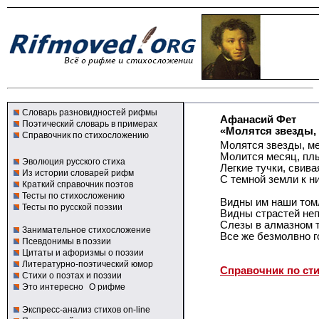
Словарь разновидностей рифмы
Афанасий Фет
Поэтический словарь в примерах
«Молятся звезды, 
Справочник по стихосложению
Молятся звезды, ме
Молится месяц, плы
Эволюция русского стиха
Легкие тучки, свива
Из истории словарей рифм
С темной земли к н
Краткий справочник поэтов
Тесты по стихосложению
Видны им наши томл
Тесты по русской поэзии
Видны страстей не
Слезы в алмазном 
Занимательное стихосложение
Все же безмолвно г
Псевдонимы в поэзии
Цитаты и афоризмы о поэзии
Литературно-поэтический юмор
Справочник по ст
Стихи о поэтах и поэзии
Это интересно
О рифме
Экспресс-анализ стихов on-line