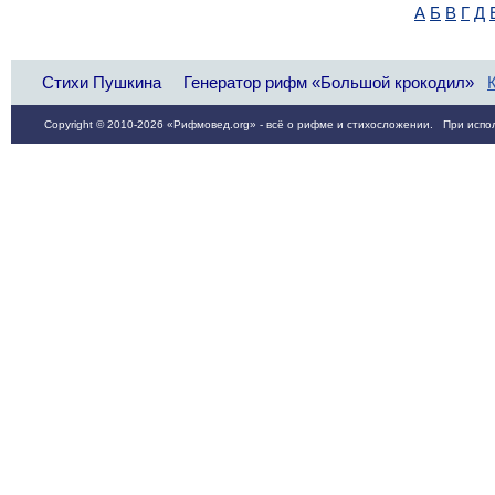
А
Б
В
Г
Д
Стихи Пушкина
Генератор рифм «Большой крокодил»
Copyright © 2010-2026 «Рифмовед.org» - всё о рифме и стихосложении. При испол