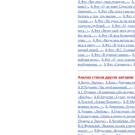
,
А.Фет «Кот поет, глаза прищуря...»
А.
,
вами?»
А.Фет «О, не зови! Страстей т
,
Замирает...»
А.Фет «На стоге сена но
,
болтать о том, что высоко...»
А.Фет «
,
усилья...»
А.Фет «Не здесь ли ты легк
,
старости глубокой...»
А.Фет «О, долго
,
нега...»
А.Фет «Ветер злой, ветр круто
,
Бог весть...»
А.Фет «В леса безлюдной
,
отвес...»
А.Фет «Когда мои мечты за 
,
весь в цвету...»
А.Фет «Я долго стоял
,
жаркой нивой...»
А.Фет «В.С. Соловь
,
,
сила...»
А.Фет «В лунном сиянии»
А
,
майская ночь»
А.Фет «О, этот сельски
,
,
воображенья...»
А.Фет «Серенада»
А
Анализ стихов других авторов:
,
А.Барто «Бычок»
А.Блок «Девушка пе
,
А.Н.Радищев «Час преблаженный...»
А.С.Пушкин «Я памятник себе воздвиг
,
«Косарь»
А.Н.Апухтин «Сухие, редкие
,
А.Толстой «Алеша Попович»
А.Ф.Мер
,
великих поэта...»
А.Дементьев «Горос
,
А.Дельвиг «Любовь»
А.Григорьев «А
Б.Ахмадулина «Опять в природе перем
,
'Правды' и 'Звезды'»
Б.Чичибабин «Пр
В.А.Жуковский «Явление поэзии в виде
,
красну...»
В.Курочкин «Бедовый крит
,