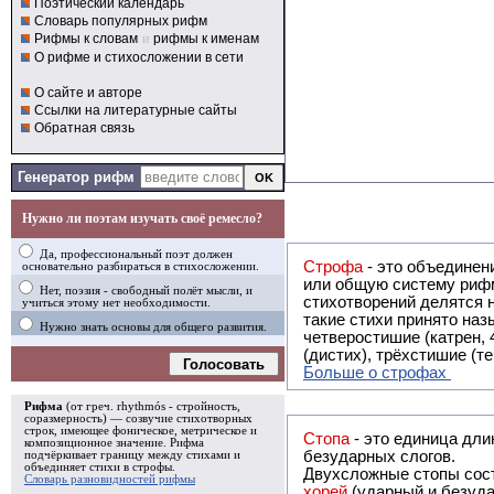
Поэтический календарь
Словарь популярных рифм
Рифмы к словам
и
рифмы к именам
О рифме и стихосложении в сети
О сайте и авторе
Ссылки на литературные сайты
Обратная связь
Генератор рифм
Нужно ли поэтам изучать своё ремесло?
Да, профессиональный поэт должен
Строфа
- это объединение двух и
основательно разбираться в стихосложении.
или общую систему рифм, и регулярно или периодически п
Нет, поэзия - свободный полёт мысли, и
стихотворений делятся на строфы и т.о. являются строфическими. Ес
учиться этому нет необходимости.
такие стихи принято называть астрофическими. Самая популярная строфа в русской поэзии -
Нужно знать основы для общего развития.
четверостишие (катрен,
(дистих), трёхстишие (т
Голосовать
Больше о строфах
Рифма
(от греч. rhythmós - стройность,
соразмерность) — созвучие стихотворных
строк, имеющее фоническое, метрическое и
Стопа
- это единица дли
композиционное значение.
Рифма
безударных слогов.
подчёркивает границу между стихами и
объединяет стихи в
строфы
.
Двухсложные стопы сост
Словарь разновидностей рифмы
хорей
(ударный и безуда