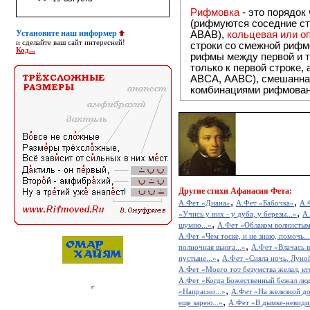
Рифмовка
- это порядок
(рифмуются соседние ст
Установите наш информер
ABAB),
кольцевая или 
и сделайте ваш сайт интересней!
строки со смежной рифм
Код...
рифмы между первой и т
только к первой строке,
ABCA, AABC), смешанная или вольная рифмовка (рифмовка в сложных строфах с различными
комбинациями рифмован
Другие
стихи Афанасия Фета:
,
,
А.Фет «Диана»
А.Фет «Бабочка»
А.
,
«Учись у них - у дуба, у березы...»
А.
,
шумно...»
А.Фет «Облаком волнистым.
А.Фет «Чем тоске, и не знаю, помочь..
,
полночная вьюга...»
А.Фет «Влачась в
,
пустыне...»
А.Фет «Сияла ночь. Луной
А.Фет «Моего тот безумства желал, кт
А.Фет «Когда Божественный бежал люд
,
«Напрасно...»
А.Фет «На железной д
,
еще зарею...»
А.Фет «В дымке-невидим