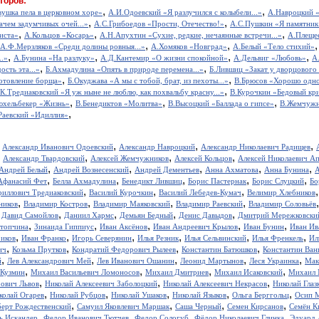
торов:
,
,
вушка пела в церковном хоре»
А.И.Одоевский «Я разлучился с колыбели...»
А.Навроцкий «
,
,
ачем задумчивых очей...»
А.С.Грибоедов «Прости, Отечество!»
А.С.Пушкин «Я памятник 
,
,
,
иста»
А.Кольцов «Косарь»
А.Н.Апухтин «Сухие, редкие, нечаянные встречи...»
А.Плещее
,
,
А.Ф.Мерзляков «Среди долины ровныя...»
А.Хомяков «Новград»
А.Белый «Тело стихий»
,
,
,
,
..»
А.Бунина «На разлуку»
А.Д.Кантемир «О жизни спокойной»
А.Дельвиг «Любовь»
А
,
,
ость эта...»
Б.Ахмадулина «Опять в природе перемена...»
Б.Лившиц «Закат у дворцового
,
,
отовление борща»
Б.Окуджава «А мы с тобой, брат, из пехоты...»
В.Брюсов «Хорошо одном
,
.К.Тредиаковский «Я уж ныне не люблю, как похвальбу красну...»
В.Курочкин «Бедовый кр
,
,
,
юхельбекер «Жизнь»
В.Бенедиктов «Молитва»
В.Высоцкий «Баллада о гипсе»
В.Жемчужн
,
Раевский «Идиллия»
,
,
,
,
Александр Иванович Одоевский
Александр Навроцкий
Александр Николаевич Радищев
,
,
,
,
Александр Твардовский
Алексей Жемчужников
Алексей Кольцов
Алексей Николаевич А
,
,
,
,
,
Андрей Белый
Андрей Вознесенский
Андрей Дементьев
Анна Ахматова
Анна Бунина
А
,
,
,
,
,
Афанасий Фет
Белла Ахмадулина
Бенедикт Лившиц
Борис Пастернак
Борис Слуцкий
Бо
,
,
,
риллович Тредиаковский
Василий Курочкин
Василий Лебедев-Кумач
Велимир Хлебников
,
,
,
,
ников
Владимир Костров
Владимир Маяковский
Владимир Раевский
Владимир Соловьёв
,
,
,
,
,
Давид Самойлов
Даниил Хармс
Демьян Бедный
Денис Давыдов
Дмитрий Мережковски
,
,
,
,
,
стопчина
Зинаида Гиппиус
Иван Аксёнов
Иван Андреевич Крылов
Иван Бунин
Иван Ив
,
,
,
,
,
,
иков
Иван Франко
Игорь Северянин
Илья Резник
Илья Сельвинский
Илья Френкель
Ил
,
,
,
,
ич
Козьма Прутков
Кондратий Федорович Рылеев
Константин Батюшков
Константин Ва
,
,
,
,
,
й
Лев Александрович Мей
Лев Иванович Ошанин
Леонид Мартынов
Леся Украинка
Мак
,
,
,
,
 Кузмин
Михаил Васильевич Ломоносов
Михаил Дмитриев
Михаил Исаковский
Михаил 
,
,
,
рович Львов
Николай Алексеевич Заболоцкий
Николай Алексеевич Некрасов
Николай Глаз
,
,
,
,
,
колай Огарев
Николай Рубцов
Николай Ушаков
Николай Языков
Ольга Берггольц
Осип 
,
,
,
,
берт Рождественский
Самуил Яковлевич Маршак
Саша Черный
Семен Кирсанов
Семён К
,
,
,
,
ь Искандер
Федор Иванович Тютчев
Федор Сологуб
Фёдор Николаевич Глинка
Эдуард 