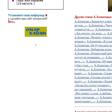
Установите наш информер
Другие
стихи А.Ахматоваа:
и сделайте ваш сайт интересней!
А.Ахматова «Ленинград в мар
Код...
,
недели...»
А.Ахматова «Двадц
,
лунная жуть...»
А.Ахматова «Н
,
«Это просто, это ясно...»
А.А
А.Ахматова «Чернеет дорога п
,
зеркале»
А.Ахматова «Я и плак
А.Ахматова «Не будем пить из
А.Ахматова «Небывалая осень 
А.Ахматова «Приморский пар
,
сердцу не приковано...»
А.Ахм
,
надо...»
А.Ахматова «Музык
,
губы сухие...»
А.Ахматова «
,
трудную...»
А.Ахматова «Ты в
,
вымер...»
А.Ахматова «Словно
А.Ахматова «Столько просьб у
,
молчу...»
А.Ахматова «Летни
,
«Поэма без героя (отрывок)»
,
над таможней...»
А.Ахматова 
«Все отнято: и сила, и любовь.
,
меня узорчатым...»
А.Ахматов
,
скоморошину...»
А.Ахматова «