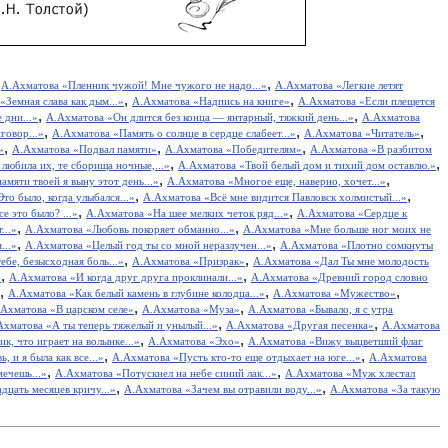
,
,
А.Ахматова «Пленник чужой! Мне чужого не надо...»
А.Ахматова «Легкие летят
,
,
«Земная слава как дым...»
А.Ахматова «Надпись на книге»
А.Ахматова «Если плещется
,
,
 дни...»
А.Ахматова «Он длится без конца — янтарный, тяжкий день...»
А.Ахматова
,
,
,
говор...»
А.Ахматова «Память о солнце в сердце слабеет...»
А.Ахматова «Читатель»
,
,
,
»
А.Ахматова «Подвал памяти»
А.Ахматова «Победителям»
А.Ахматова «В разбитом
,
,
 любила их, те сборища ночные,...»
А.Ахматова «Твой белый дом и тихий дом оставлю.»
,
,
амяти твоей я выну этот день...»
А.Ахматова «Многое еще, наверно, хочет...»
,
,
то было, когда улыбался...»
А.Ахматова «Всё мне видится Павловск холмистый...»
,
,
е это было? ...»
А.Ахматова «На шее мелких четок ряд...»
А.Ахматова «Сердце к
,
,
...»
А.Ахматова «Любовь покоряет обманно...»
А.Ахматова «Мне больше ног моих не
,
,
...»
А.Ахматова «Целый год ты со мной неразлучен...»
А.Ахматова «Плотно сомкнуты
,
,
ебе, безысходная боль...»
А.Ахматова «Призрак»
А.Ахматова «Дал Ты мне молодость
,
,
»
А.Ахматова «И когда друг друга проклинали...»
А.Ахматова «Древний город словно
,
,
,
А.Ахматова «Как белый камень в глубине колодца...»
А.Ахматова «Мужество»
,
,
Ахматова «В царском селе»
А.Ахматова «Муза»
А.Ахматова «Бывало, я с утра
,
,
Ахматова «А ты теперь тяжелый и унылый...»
А.Ахматова «Другая песенка»
А.Ахматова
,
,
к, что играет на волынке...»
А.Ахматова «Эхо»
А.Ахматова «Вижу выцветший флаг
,
,
, и я была как все...»
А.Ахматова «Пусть кто-то еще отдыхает на юге...»
А.Ахматова
,
,
ечешь...»
А.Ахматова «Потускнел на небе синий лак...»
А.Ахматова «Муж хлестал
,
,
цать месяцев кричу...»
А.Ахматова «Зачем вы отравили воду...»
А.Ахматова «За такую