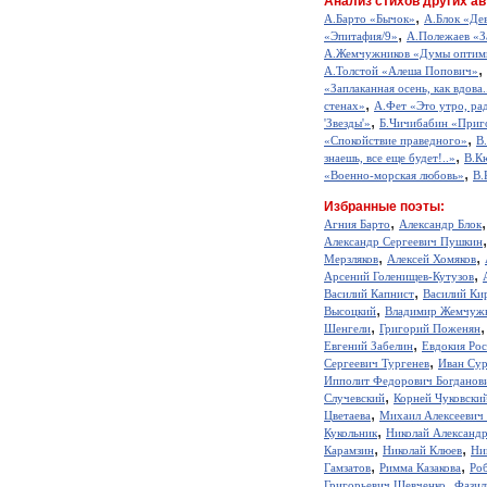
Анализ стихов других ав
,
А.Барто «Бычок»
А.Блок «Де
,
«Эпитафия/9»
А.Полежаев «З
А.Жемчужников «Думы оптим
,
А.Толстой «Алеша Попович»
«Заплаканная осень, как вдова.
,
стенах»
А.Фет «Это утро, рад
,
'Звезды'»
Б.Чичибабин «Приг
,
«Спокойствие праведного»
В
,
знаешь, все еще будет!..»
В.К
,
«Военно-морская любовь»
В.
Избранные поэты:
,
Агния Барто
Александр Блок
Александр Сергеевич Пушкин
,
,
Мерзляков
Алексей Хомяков
,
Арсений Голенищев-Кутузов
,
Василий Капнист
Василий Ки
,
Высоцкий
Владимир Жемчуж
,
Шенгели
Григорий Поженян
,
Евгений Забелин
Евдокия Ро
,
Сергеевич Тургенев
Иван Сур
Ипполит Федорович Богданов
,
Случевский
Корней Чуковски
,
Цветаева
Михаил Алексеевич
,
Кукольник
Николай Александ
,
,
Карамзин
Николай Клюев
Ни
,
,
Гамзатов
Римма Казакова
Ро
,
Григорьевич Шевченко
Фазил