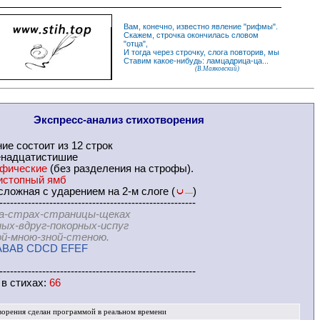
Вам, конечно, известно
явление
"
рифмы
".
Скажем,
строчка
окончилась словом
"
отца
",
И
тогда
через строчку, слога повторив, мы
Ставим какое-нибудь: ламцадрица-ца...
(В.Маяковский)
Экспресс-
анализ стихотворения
ние
состоит из 12 строк
енадцатистишие
офические
(без разделения на
строфы
).
истопный ямб
ложная с ударением на 2-м слоге (
)
—
-------------------------------------------------------
а-страх-страницы-щеках
друг-покорных-испуг
ою-зной-стеною.
ABAB CDCD EFEF
-------------------------------------------------------
 в
стихах
:
66
ворения
сделан программой в реальном времени