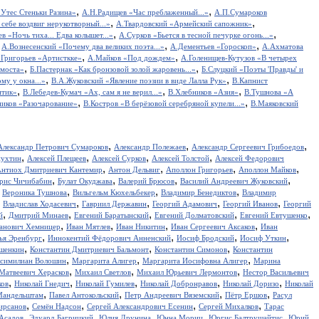
,
,
Утес Cтеньки Разина»
А.Н.Радищев «Час преблаженный...»
А.П.Сумароков
,
,
себе воздвиг нерукотворный...»
А.Твардовский «Армейский сапожник»
,
,
в «Ночь тиха... Едва колышет...»
А.Сурков «Бьется в тесной печурке огонь...»
,
,
,
А.Вознесенский «Почему два великих поэта...»
А.Дементьев «Гороскоп»
А.Ахматова
,
,
.Григорьев «Артисткке»
А.Майков «Под дождем»
А.Голенищев-Кутузов «В четырех
,
,
 моста»
Б.Пастернак «Как бронзовой золой жаровень...»
Б.Слуцкий «Поэты 'Правды' и
,
,
у у окна...»
В.А.Жуковский «Явление поэзии в виде Лалла Рук»
В.Капнист
,
,
,
итик»
В.Лебедев-Кумач «Ах, сам я не верил...»
В.Хлебников «Азия»
В.Тушнова «А
,
,
иков «Разочарование»
В.Костров «В берёзовой серебряной купели...»
В.Маяковский
,
,
,
Александр Петрович Сумароков
Александр Полежаев
Александр Сергеевич Грибоедов
,
,
,
,
пухтин
Алексей Плещеев
Алексей Сурков
Алексей Толстой
Алексей Федорович
,
,
,
,
нтиох Дмитриевич Кантемир
Антон Дельвиг
Аполлон Григорьев
Аполлон Майков
,
,
,
,
рис Чичибабин
Булат Окуджава
Валерий Брюсов
Василий Андреевич Жуковский
,
,
,
,
Вероника Тушнова
Вильгельм Кюхельбекер
Владимир Бенедиктов
Владимир
,
,
,
,
,
Владислав Ходасевич
Гавриил Державин
Георгий Адамович
Георгий Иванов
Георгий
,
,
,
,
,
й
Дмитрий Минаев
Евгений Баратынский
Евгений Долматовский
Евгений Евтушенко
,
,
,
,
анович Хемницер
Иван Мятлев
Иван Никитин
Иван Сергеевич Аксаков
Иван
,
,
,
,
ья Эренбург
Иннокентий Фёдорович Анненский
Иосиф Бродский
Иосиф Уткин
,
,
,
ншенкин
Константин Дмитриевич Бальмонт
Константин Симонов
Константин
,
,
,
симилиан Волошин
Маргарита Алигер
Маргарита Иосифовна Алигер
Марина
,
,
,
Матвеевич Херасков
Михаил Светлов
Михаил Юрьевич Лермонтов
Нестор Васильевич
,
,
,
,
,
ков
Николай Гнедич
Николай Гумилев
Николай Добронравов
Николай Доризо
Николай
,
,
,
,
Мандельштам
Павел Антокольский
Петр Андреевич Вяземский
Пётр Ершов
Расул
,
,
,
,
ирсанов
Семён Надсон
Сергей Александрович Есенин
Сергей Михалков
Тарас
,
,
,
,
,
Асадов
Эдуард Багрицкий
Юлия Друнина
Юнна Мориц
Юргис Балтрушайтис
Юрий