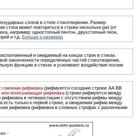
безударных слогов в стопе стихотворения. Размер
ая стопа может повторяться в строке несколько раз (от
тиха, например: одностопный пентон, двухстопный пеон,
рей и т.д.
Больше о размерах
ак правило, расположенный и ожидаемый на концах строк в стихах.
вой законченности определённых частей стихотворения.
льную функцию в стихах и усиливают воздействие поэзии
и:
смежная рифмовка
(рифмуются соседние строки: AA ВВ
я или опоясывающая рифмовка
(строки рифмуются между
я рифмовка в четверостишии с отсутствием рифмы между
 есть только к первой строке, а ожидаемая рифма между