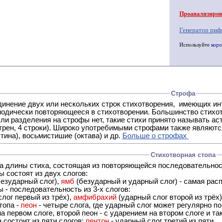
Проанализирова
Генератор риф
Используйте
коро
Строфа
ух или нескольких строк стихотворения, имеющих интонационное сходство или общую систему рифм, и
 нет, такие стихи принято называть астрофическими. Самая популярная строфа в русской поэзии -
трен, 4 строки). Широко употребимыми строфами также являются
тина), восьмистишие (октава) и др.
Больше о строфах
Стихотворная стопа
ца длины стиха, состоящая из повторяющейся последовательнос
 состоят из двух слогов:
езударный слог),
ямб
(безударный и ударный слог) - самая расп
 - последовательность из 3-х слогов:
лог первый из трёх),
амфибрахий
(ударный слог второй из трёх
топа -
пеон
- четыре слога, где ударный слог может регулярно по
а первом слоге, второй пеон - с ударением на втором слоге и та
 состоит из пяти слогов:
пентон
- ударный слог третий из пяти.