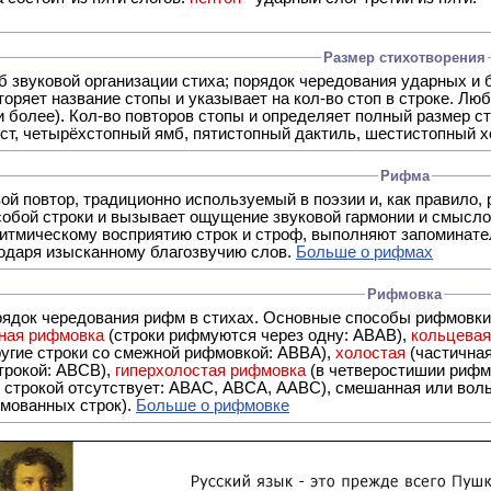
Размер стихотворения
б звуковой организации стиха; порядок чередования ударных и 
оряет название стопы и указывает на кол-во стоп в строке. Люб
 и более). Кол-во повторов стопы и определяет полный размер с
ст, четырёхстопный ямб, пятистопный дактиль, шестистопный хо
Рифма
- это звуковой повтор, традиционно используемый в поэзии и, к
обой строки и вызывает ощущение звуковой гармонии и смысло
итмическому восприятию строк и строф, выполняют запоминате
годаря изысканному благозвучию слов.
Больше о рифмах
Рифмовка
рядок чередования рифм в стихах. Основные способы рифмовк
ная рифмовка
(строки рифмуются через одну: ABAB),
кольцева
ерез две другие строки со смежной рифмовкой: ABBA),
холостая
(частична
строкой: АBCB),
гиперхолостая рифмовка
(в четверостишии рифма
 ABAC, ABCA, AABC), смешанная или вольная рифмовка (рифмовка в сложных строфах с различными
мованных строк).
Больше о рифмовке