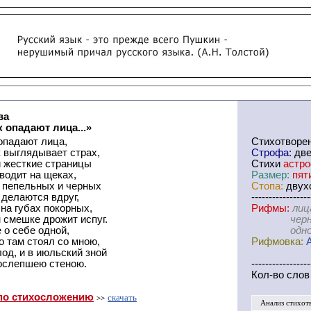
ва
к опадают лица...»
 опадают лица,
Cтихотворе
к выглядывает страх,
Строфа:
дв
и жесткие страницы
Стихи
астр
водит на щеках,
Размер:
пят
з пепельных и черных
Стопа:
двухс
делаются вдруг,
-----------------
на губах покорных,
Рифмы:
лиц
 смешке дрожит испуг.
черных-в
 о себе одной,
одной-мн
то там стоял со мною,
Рифмовка:
од, и в июльский зной
ослепшею стеною.
-----------------
Кол-во слов
по стихосложению
скачать
>>
Анализ стихот