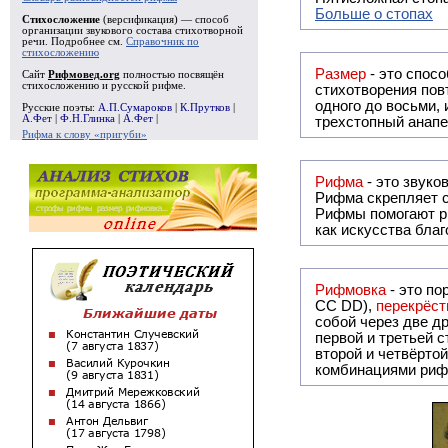
Больше о стопах
Стихосложение
(версификация) — способ
организации звукового состава стихотворной
речи. Подробнее см.
Справочник по
стихосложению
Размер
- это спосо
Сайт
Рифмовед.org
полностью посвящён
стихосложению и русской рифме.
стихотворения повт
одного до восьми,
Русские поэты:
А.П.Сумароков
|
К.Прутков
|
А.Фет
|
Ф.Н.Глинка
|
А.Фет
|
трехстопный анапе
Рифма к слову «пригуби»
Рифма
Рифма
скрепляет с
Рифмы
помогают р
как искусства бла
Рифмовка
- это по
СС DD),
перекрёст
собой ч
первой и третьей 
второй и четвёртой строкой отсутствует:
комбинациями риф