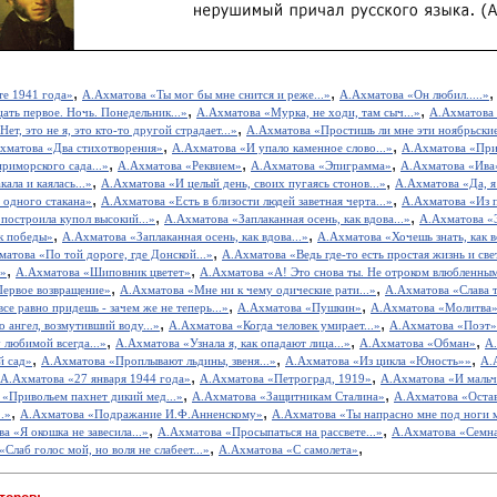
,
,
те 1941 года»
А.Ахматова «Ты мог бы мне снится и реже...»
А.Ахматова «Он любил.....»
,
,
ать первое. Ночь. Понедельник...»
А.Ахматова «Мурка, не ходи, там сыч...»
А.Ахматова 
,
ет, это не я, это кто-то другой страдает...»
А.Ахматова «Простишь ли мне эти ноябрьские
,
,
хматова «Два стихотворения»
А.Ахматова «И упало каменное слово...»
А.Ахматова «При
,
,
,
риморского сада...»
А.Ахматова «Реквием»
А.Ахматова «Эпиграмма»
А.Ахматова «Ива
,
,
ала и каялась...»
А.Ахматова «И целый день, своих пугаясь стонов...»
А.Ахматова «Да, я
,
,
 одного стакана»
А.Ахматова «Есть в близости людей заветная черта...»
А.Ахматова «Из п
,
,
построила купол высокий...»
А.Ахматова «Заплаканная осень, как вдова...»
А.Ахматова «Э
,
,
к победы»
А.Ахматова «Заплаканная осень, как вдова...»
А.Ахматова «Хочешь знать, как вс
,
атова «По той дороге, где Донской...»
А.Ахматова «Ведь где-то есть простая жизнь и свет
,
,
а»
А.Ахматова «Шиповник цветет»
А.Ахматова «А! Это снова ты. Не отроком влюбленным
,
,
Первое возвращение»
А.Ахматова «Мне ни к чему одические рати...»
А.Ахматова «Слава т
,
,
се равно придешь - зачем же не теперь...»
А.Ахматова «Пушкин»
А.Ахматова «Молитва
,
,
 ангел, возмутивший воду...»
А.Ахматова «Когда человек умирает...»
А.Ахматова «Поэт»
,
,
,
 любимой всегда...»
А.Ахматова «Узнала я, как опадают лица...»
А.Ахматова «Обман»
А.
,
,
,
й сад»
А.Ахматова «Проплывают льдины, звеня...»
А.Ахматова «Из цикла «Юность»»
А.
,
,
А.Ахматова «27 января 1944 года»
А.Ахматова «Петроград, 1919»
А.Ахматова «И мальчи
,
,
«Привольем пахнет дикий мед...»
А.Ахматова «Защитникам Сталина»
А.Ахматова «Оставь
,
,
..»
А.Ахматова «Подражание И.Ф.Анненскому»
А.Ахматова «Ты напрасно мне под ноги м
,
,
а «Я окошка не завесила...»
А.Ахматова «Просыпаться на рассвете...»
А.Ахматова «Семнад
,
,
Слаб голос мой, но воля не слабеет...»
А.Ахматова «С самолета»