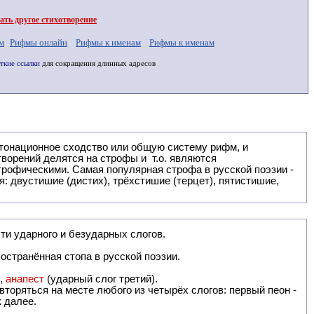
ть другое стихотворение
м
Рифмы онлайн
Рифмы к именам
Рифмы к именам
ткие ссылки
для сокращения длинных адресов
: двустишие (дистих), трёхстишие (терцет), пятистишие,
ти ударного и безударных слогов.
остранённая стопа в русской поэзии.
),
анапест
(ударный слог третий).
вторяться на месте любого из четырёх слогов: первый пеон -
к далее.