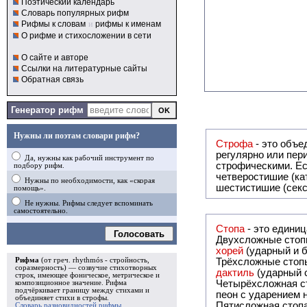
Поэтический календарь
Словарь популярных рифм
Рифмы к словам
и
рифмы к именам
О рифме и стихосложении в сети
О сайте и авторе
Ссылки на литературные сайты
Обратная связь
Генератор рифм
Нужны ли поэтам словари рифм?
Строфа
- это объединение дв
регулярно или периодически повторяющееся в стихотворении. Большинство стихотворений делятся на строфы и т.о. являются
Да, нужны как рабочий инструмент по
строфическими. Если разделения на строфы
подбору рифм.
четверостишие (ка
Нужны по необходимости, как «скорая
шестистишие (секс
помощь».
Не нужны. Рифмы следует вспоминать
самостоятельно.
Стопа
- это едини
Голосовать
Двухсложные стопы
хорей
(ударный и б
Рифма
(от греч. rhythmós - стройность,
Трёхсложные стопы
соразмерность) — созвучие стихотворных
дактиль
(ударный с
строк, имеющее фоническое, метрическое и
Четырёхсложная с
композиционное значение.
Рифма
подчёркивает границу между стихами и
пеон с ударением н
объединяет стихи в
строфы
.
Пятисложная стопа
Словарь разновидностей рифмы