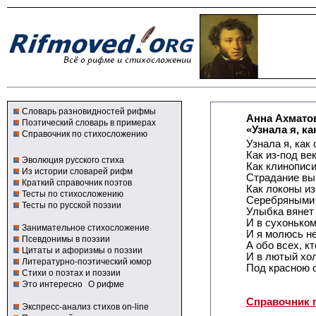
Словарь разновидностей рифмы
Анна Ахмато
Поэтический словарь в примерах
«Узнала я, ка
Справочник по стихосложению
Узнала я, как
Как из-под ве
Эволюция русского стиха
Как клинопис
Из истории словарей рифм
Страдание вы
Краткий справочник поэтов
Как локоны и
Тесты по стихосложению
Серебряными 
Тесты по русской поэзии
Улыбка вянет 
И в сухоньком
Занимательное стихосложение
И я молюсь не
Псевдонимы в поэзии
А обо всех, к
Цитаты и афоризмы о поэзии
И в лютый хол
Литературно-поэтический юмор
Под красною 
Стихи о поэтах и поэзии
Это интересно
О рифме
Справочник 
Экспресс-анализ стихов on-line