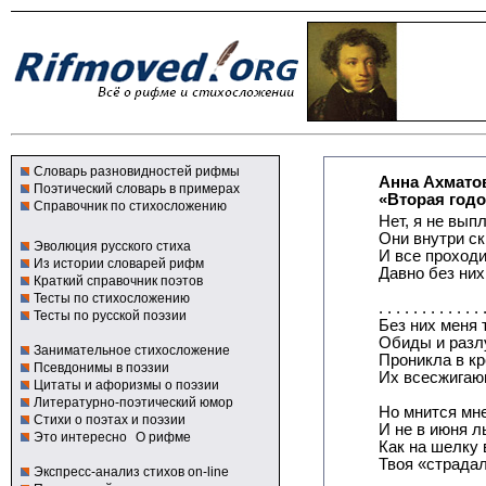
Словарь разновидностей рифмы
Анна Ахмато
Поэтический словарь в примерах
«Вторая год
Справочник по стихосложению
Нет, я не вып
Они внутри ск
Эволюция русского стиха
И все проходи
Из истории словарей рифм
Давно без них,
Краткий справочник поэтов
Тесты по стихосложению
. . . . . . . . . . . . 
Тесты по русской поэзии
Без них меня 
Обиды и разл
Занимательное стихосложение
Проникла в кр
Псевдонимы в поэзии
Их всесжигаю
Цитаты и афоризмы о поэзии
Литературно-поэтический юмор
Но мнится мне
Стихи о поэтах и поэзии
И не в июня л
Это интересно
О рифме
Как на шелку 
Твоя «страдал
Экспресс-анализ стихов on-line