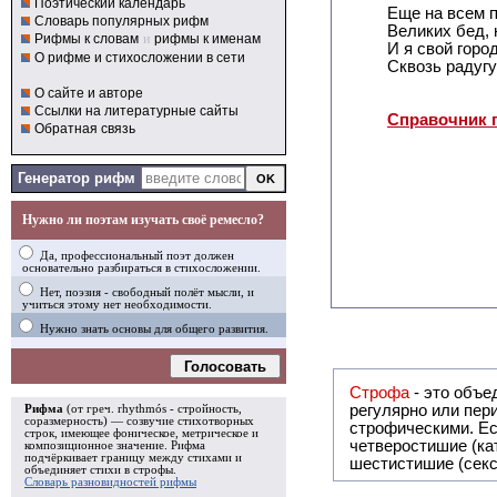
Поэтический календарь
Еще на всем 
Словарь популярных рифм
Великих бед, 
Рифмы к словам
и
рифмы к именам
И я свой горо
О рифме и стихосложении в сети
Сквозь радугу
О сайте и авторе
Ссылки на литературные сайты
Справочник 
Обратная связь
Генератор рифм
Нужно ли поэтам изучать своё ремесло?
Да, профессиональный поэт должен
основательно разбираться в стихосложении.
Нет, поэзия - свободный полёт мысли, и
учиться этому нет необходимости.
Нужно знать основы для общего развития.
Голосовать
Строфа
- это объединение дв
регулярно или периодически повторяющееся в стихотворении. Большинство стихотворений делятся на строфы и т.о. являются
Рифма
(от греч. rhythmós - стройность,
соразмерность) — созвучие стихотворных
строфическими. Если разделения на строфы
строк, имеющее фоническое, метрическое и
четверостишие (ка
композиционное значение.
Рифма
подчёркивает границу между стихами и
шестистишие (секс
объединяет стихи в
строфы
.
Словарь разновидностей рифмы