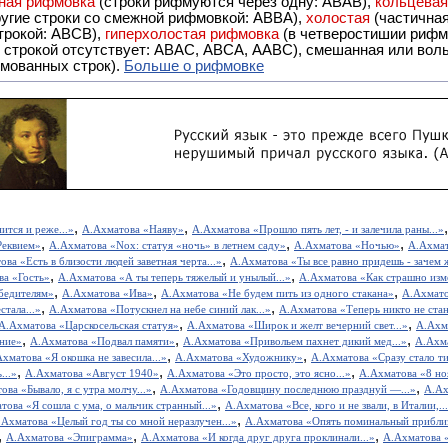
ная рифмовка
(строки рифмуются через одну: ABAB),
кольцева
ерез две другие строки со смежной рифмовкой: ABBA),
холостая
(частична
строкой: АBCB),
гиперхолостая рифмовка
(в четверостишии рифма
 ABAC, ABCA, AABC), смешанная или вольная рифмовка (рифмовка в сложных строфах с различными
мованных строк).
Больше о рифмовке
,
,
ится и реже...»
А.Ахматова «Наяву»
А.Ахматова «Прошло пять лет, - и залечила раны...»
,
,
,
Реквием»
А.Ахматова «Nox: статуя «ночь» в летнем саду»
А.Ахматова «Ночью»
А.Ахмат
,
ва «Есть в близости людей заветная черта...»
А.Ахматова «Ты все равно придешь - зачем ж
,
,
ва «Гость»
А.Ахматова «А ты теперь тяжелый и унылый...»
А.Ахматова «Как страшно изме
,
,
,
бедителям»
А.Ахматова «Ива»
А.Ахматова «Не будем пить из одного стакана»
А.Ахмато
,
,
тала...»
А.Ахматова «Потускнел на небе синий лак...»
А.Ахматова «Теперь никто не стан
,
,
А.Ахматова «Царскосельская статуя»
А.Ахматова «Широк и желт вечерний свет...»
А.Ахма
,
,
,
ние»
А.Ахматова «Подвал памяти»
А.Ахматова «Привольем пахнет дикий мед...»
А.Ахма
,
,
хматова «Я окошка не завесила...»
А.Ахматова «Художнику»
А.Ахматова «Сразу стало ти
,
,
,
...»
А.Ахматова «Август 1940»
А.Ахматова «Это просто, это ясно...»
А.Ахматова «8 но
,
,
ова «Бывало, я с утра молчу...»
А.Ахматова «Годовщину последнюю празднуй —...»
А.Ах
,
това «Я сошла с ума, о мальчик странный...»
А.Ахматова «Все, кого и не звали, в Италии,..
,
.Ахматова «Целый год ты со мной неразлучен...»
А.Ахматова «Опять поминальный приблизи
,
,
,
А.Ахматова «Эпиграмма»
А.Ахматова «И когда друг друга проклинали...»
А.Ахматова «