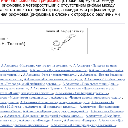
я или опоясывающая рифмовка
(строки рифмуются между
я рифмовка в четверостишии с отсутствием рифмы между
 есть только к первой строке, а ожидаемая рифма между
,
,
А.Ахматова «И мальчик, что играет на волынке...»
А.Ахматова «Приходи на меня
,
,
ова «In memoriam»
А.Ахматова «И упало каменное слово...»
А.Ахматова «Не пугайся,
,
,
е не теперь...»
А.Ахматова «Когда человек умирает...»
А.Ахматова «Все мы бражники
,
,
нилось тело...»
А.Ахматова «На шее мелких четок ряд...»
А.Ахматова «Это было, когда
,
,
ва «Тот город, мной любимый с детства...»
А.Ахматова «Тихо льется тихий Дон...»
,
,
ет слушать песен...»
А.Ахматова «Пушкин»
А.Ахматова «Царскосельские строки
,
,
това «Я живу, как кукушка в часах...»
А.Ахматова «Уже безумие крылом...»
,
,
това «Мы не умеем прощаться,...»
А.Ахматова «Чернеет дорога приморского сада...»
,
,
хо в доме...»
А.Ахматова «Словно ангел, возмутивший воду...»
А.Ахматова «Ты
,
,
ября 1913 года»
А.Ахматова «Я и плакала и каялась...»
А.Ахматова «Всё расхищено,
,
,
матова «Тень»
А.Ахматова «Проводила друга до передней...»
А.Ахматова «Ты знаешь,
,
,
.»
А.Ахматова «Под крышей промерзшей пустого жилья...»
А.Ахматова «Музе (муза-
,
,
,
лся час...»
А.Ахматова «Последний тост»
А.Ахматова «Призрак»
А.Ахматова «Дал
,
,
Важно с девочками простились...»
А.Ахматова «И в тайную дружбу с высоким...»