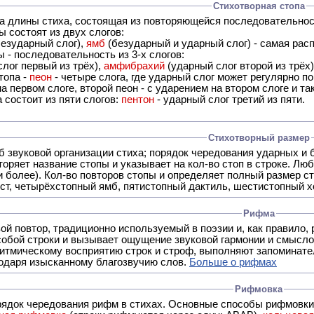
Стихотворная стопа
ца длины стиха, состоящая из повторяющейся последовательнос
 состоят из двух слогов:
езударный слог),
ямб
(безударный и ударный слог) - самая расп
 - последовательность из 3-х слогов:
лог первый из трёх),
амфибрахий
(ударный слог второй из трёх
топа -
пеон
- четыре слога, где ударный слог может регулярно по
а первом слоге, второй пеон - с ударением на втором слоге и та
 состоит из пяти слогов:
пентон
- ударный слог третий из пяти.
Стихотворный размер
б звуковой организации стиха; порядок чередования ударных и 
оряет название стопы и указывает на кол-во стоп в строке. Люб
 и более). Кол-во повторов стопы и определяет полный размер с
ст, четырёхстопный ямб, пятистопный дактиль, шестистопный хо
Рифма
- это звуковой повтор, традиционно используемый в поэзии и, к
обой строки и вызывает ощущение звуковой гармонии и смысло
итмическому восприятию строк и строф, выполняют запоминате
годаря изысканному благозвучию слов.
Больше о рифмах
Рифмовка
рядок чередования рифм в стихах. Основные способы рифмовк