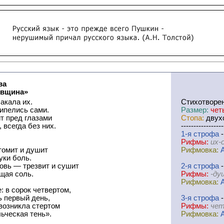
ва
овщина»
лакала их.
Cтихотворе
ипелись сами.
Размер:
чет
т пред глазами
Стопа:
двухс
 всегда без них.
-----------------
1-я
cтрофа
-
.
Рифмы:
их-
томит и душит
Рифмовка:
уки боль.
овь — трезвит и сушит
2-я
cтрофа
-
щая соль.
Рифмы:
-ду
Рифмовка:
: в сорок четвертом,
ь первый день,
3-я
cтрофа
-
возникла стертом
Рифмы:
чет
ьческая тень».
Рифмовка: