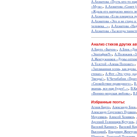
А.Ахматова «Пусть кто-то еще
,
«Муза»
А.Ахматова «Сонет (с
«Ждала его напрасно много лет
А.Ахматова «Если плещется лу
А.Ахматова «Это и не старо и 
,
человека...»
А.Ахматова «Над
А.Ахматова «Ты всегда таинст
Анализ стихов других ав
,
А.Барто «Бычок»
А.Блок «Де
,
«Эпитафия/9»
А.Полежаев «З
А.Жемчужников «Думы оптим
,
А.Толстой «Алеша Попович»
«Заплаканная осень, как вдова.
,
стенах»
А.Фет «Это утро, рад
,
'Звезды'»
Б.Чичибабин «Приг
,
«Спокойствие праведного»
В
,
знаешь, все еще будет!..»
В.К
,
«Военно-морская любовь»
В.
Избранные поэты:
,
Агния Барто
Александр Блок
Александр Сергеевич Пушкин
,
,
Мерзляков
Алексей Хомяков
,
Арсений Голенищев-Кутузов
,
Василий Капнист
Василий Ки
,
Высоцкий
Владимир Жемчуж
,
Шенгели
Григорий Поженян