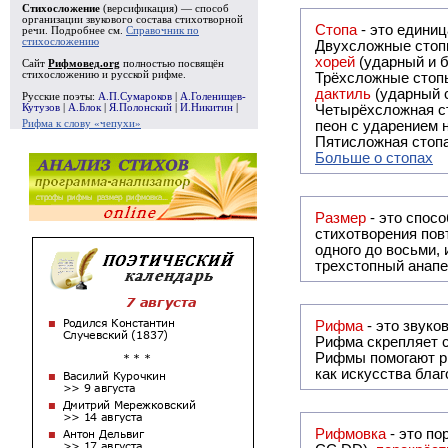
Стихосложение
(версификация) — способ
организации звукового состава стихотворной
Стопа
- это едини
речи. Подробнее см.
Справочник по
стихосложению
Двухсложные стопы
хорей
(ударный и б
Сайт
Рифмовед.org
полностью посвящён
стихосложению и русской рифме.
Трёхсложные стопы
дактиль
(ударный с
Русские поэты:
А.П.Сумароков
|
А.Голенищев-
Кутузов
|
А.Блок
|
Я.Полонский
|
И.Никитин
|
Четырёхсложная с
Рифма к слову «чепухи»
пеон с ударением н
Пятисложная стопа
Больше о стопах
Размер
- это спосо
стихотворения повт
одного до восьми,
трехстопный анапе
Рифма
Рифма
скрепляет с
Рифмы
помогают р
как искусства бла
Рифмовка
- это по