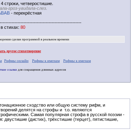
 4 строки, четверостишие.
ала-гроз-увидала-слез.
ABAB
- перекрёстная
-------------------------------------------------------
 в
стихах
:
80
ворения
сделан программой в реальном времени
ть другое стихотворение
м
Рифмы онлайн
Рифмы к именам
Рифмы к именам
ткие ссылки
для сокращения длинных адресов
: двустишие (дистих), трёхстишие (терцет), пятистишие,