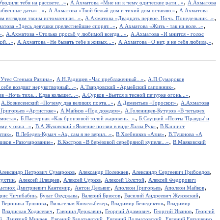
,
,
водили тебя на рассвете...»
А.Ахматова «Мне ни к чему одические рати...»
А.Ахматова
,
,
бвенные даты»...»
А.Ахматова «Твой белый дом и тихий дом оставлю.»
А.Ахматова
,
,
м взглядом твоим истомленная...»
А.Ахматова «Двадцать первое. Ночь. Понедельник...»
,
,
атова «Здесь девушки прелестнейшие спорят...»
А.Ахматова «Жить - так на воле...»
,
,
»
А.Ахматова «Столько просьб у любимой всегда...»
А.Ахматова «И мнится - голос
,
,
,
ой...»
А.Ахматова «Не бывать тебе в живых...»
А.Ахматова «О нет, я не тебя любила,»
,
,
Утес Cтеньки Разина»
А.Н.Радищев «Час преблаженный...»
А.П.Сумароков
,
,
себе воздвиг нерукотворный...»
А.Твардовский «Армейский сапожник»
,
,
в «Ночь тиха... Едва колышет...»
А.Сурков «Бьется в тесной печурке огонь...»
,
,
,
А.Вознесенский «Почему два великих поэта...»
А.Дементьев «Гороскоп»
А.Ахматова
,
,
.Григорьев «Артисткке»
А.Майков «Под дождем»
А.Голенищев-Кутузов «В четырех
,
,
 моста»
Б.Пастернак «Как бронзовой золой жаровень...»
Б.Слуцкий «Поэты 'Правды' и
,
,
у у окна...»
В.А.Жуковский «Явление поэзии в виде Лалла Рук»
В.Капнист
,
,
,
итик»
В.Лебедев-Кумач «Ах, сам я не верил...»
В.Хлебников «Азия»
В.Тушнова «А
,
,
иков «Разочарование»
В.Костров «В берёзовой серебряной купели...»
В.Маяковский
,
,
,
Александр Петрович Сумароков
Александр Полежаев
Александр Сергеевич Грибоедов
,
,
,
,
пухтин
Алексей Плещеев
Алексей Сурков
Алексей Толстой
Алексей Федорович
,
,
,
,
нтиох Дмитриевич Кантемир
Антон Дельвиг
Аполлон Григорьев
Аполлон Майков
,
,
,
,
рис Чичибабин
Булат Окуджава
Валерий Брюсов
Василий Андреевич Жуковский
,
,
,
,
Вероника Тушнова
Вильгельм Кюхельбекер
Владимир Бенедиктов
Владимир
,
,
,
,
,
Владислав Ходасевич
Гавриил Державин
Георгий Адамович
Георгий Иванов
Георгий
,
,
,
,
,
й
Дмитрий Минаев
Евгений Баратынский
Евгений Долматовский
Евгений Евтушенко