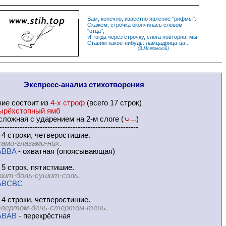
Вам, конечно, известно
явление
"
рифмы
".
Скажем,
строчка
окончилась словом
"
отца
",
И
тогда
через строчку, слога повторив, мы
Ставим какое-нибудь: ламцадрица-ца...
(В.Маяковский)
Экспресс-
анализ стихотворения
ние
состоит из
4-х строф
(всего 17 строк)
ырёхстопный ямб
ложная с ударением на 2-м слоге (
)
—
-------------------------------------------------------
 4 строки, четверостишие.
сами-глазами-них.
ABBA
- охватная (опоясывающая)
 5 строк, пятистишие.
шит-боль-сушит-соль.
ABCBC
 4 строки, четверостишие.
вертом-день-стертом-тень.
ABAB
- перекрёстная