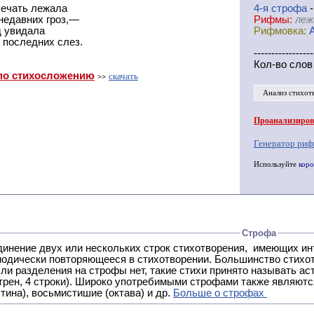
печать лежала
4-я
cтрофа
-
недавних гроз,—
Рифмы:
леж
д увидала
Рифмовка:
 последних слез.
-----------------
Кол-во слов
по стихосложению
скачать
>>
Анализ стихот
Проанализирова
Генератор риф
Используйте
коро
Строфа
ух или нескольких строк стихотворения, имеющих интонационное сходство или общую систему рифм, и
 нет, такие стихи принято называть астрофическими. Самая популярная строфа в русской поэзии -
трен, 4 строки). Широко употребимыми строфами также являются
тина), восьмистишие (октава) и др.
Больше о строфах