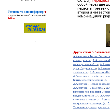
СС DD),
перекрёст
собой ч
первой и третьей 
Установите наш информер
второй и четвёртой строкой отсутствует:
и сделайте ваш сайт интересней!
комбинациями риф
Код...
Другие
стихи А.Ахматоваа:
А.Ахматова «Ты мог бы мне сн
,
посмотреть...»
А.Ахматова «
,
— я еще похожей...»
А.Ахмато
,
здесь, блудницы...»
А.Ахмато
,
улыбался...»
А.Ахматова «По
А.Ахматова «Я улыбаться перес
,
(пятым действием драмы...)»
А.Ахматова «Первое возвраще
,
А.Ахматова «С самолета»
А.А
напрасно мне под ноги мечешь
,
предано, продано...»
А.Ахмат
,
я томлюсь в неволе...»
А.Ахма
,
сестра заглянула в лицо...)»
А
Ты мне молодость трудную...»