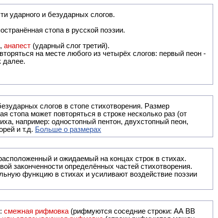
ти ударного и безударных слогов.
остранённая стопа в русской поэзии.
),
анапест
(ударный слог третий).
вторяться на месте любого из четырёх слогов: первый пеон -
к далее.
безударных слогов в стопе стихотворения. Размер
ая стопа может повторяться в строке несколько раз (от
тиха, например: одностопный пентон, двухстопный пеон,
рей и т.д.
Больше о размерах
ак правило, расположенный и ожидаемый на концах строк в стихах.
вой законченности определённых частей стихотворения.
льную функцию в стихах и усиливают воздействие поэзии
и:
смежная рифмовка
(рифмуются соседние строки: AA ВВ