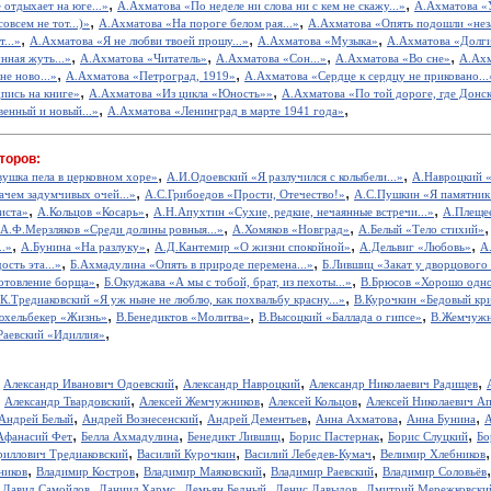
,
,
 отдыхает на юге...»
А.Ахматова «По неделе ни слова ни с кем не скажу...»
А.Ахматова «У
,
,
овсем не тот...)»
А.Ахматова «На пороге белом рая...»
А.Ахматова «Опять подошли «неза
,
,
,
...»
А.Ахматова «Я не любви твоей прошу...»
А.Ахматова «Музыка»
А.Ахматова «Долги
,
,
,
,
нная жуть...»
А.Ахматова «Читатель»
А.Ахматова «Сон...»
А.Ахматова «Во сне»
А.Ахм
,
,
не ново...»
А.Ахматова «Петроград, 1919»
А.Ахматова «Сердце к сердцу не приковано...
,
,
пись на книге»
А.Ахматова «Из цикла «Юность»»
А.Ахматова «По той дороге, где Донск
,
,
венный и новый...»
А.Ахматова «Ленинград в марте 1941 года»
торов:
,
,
вушка пела в церковном хоре»
А.И.Одоевский «Я разлучился с колыбели...»
А.Навроцкий «
,
,
ачем задумчивых очей...»
А.С.Грибоедов «Прости, Отечество!»
А.С.Пушкин «Я памятник 
,
,
,
иста»
А.Кольцов «Косарь»
А.Н.Апухтин «Сухие, редкие, нечаянные встречи...»
А.Плещее
,
,
А.Ф.Мерзляков «Среди долины ровныя...»
А.Хомяков «Новград»
А.Белый «Тело стихий»
,
,
,
,
..»
А.Бунина «На разлуку»
А.Д.Кантемир «О жизни спокойной»
А.Дельвиг «Любовь»
А
,
,
ость эта...»
Б.Ахмадулина «Опять в природе перемена...»
Б.Лившиц «Закат у дворцового
,
,
отовление борща»
Б.Окуджава «А мы с тобой, брат, из пехоты...»
В.Брюсов «Хорошо одном
,
.К.Тредиаковский «Я уж ныне не люблю, как похвальбу красну...»
В.Курочкин «Бедовый кр
,
,
,
юхельбекер «Жизнь»
В.Бенедиктов «Молитва»
В.Высоцкий «Баллада о гипсе»
В.Жемчужн
,
Раевский «Идиллия»
,
,
,
,
Александр Иванович Одоевский
Александр Навроцкий
Александр Николаевич Радищев
,
,
,
,
Александр Твардовский
Алексей Жемчужников
Алексей Кольцов
Алексей Николаевич А
,
,
,
,
,
Андрей Белый
Андрей Вознесенский
Андрей Дементьев
Анна Ахматова
Анна Бунина
А
,
,
,
,
,
Афанасий Фет
Белла Ахмадулина
Бенедикт Лившиц
Борис Пастернак
Борис Слуцкий
Бо
,
,
,
риллович Тредиаковский
Василий Курочкин
Василий Лебедев-Кумач
Велимир Хлебников
,
,
,
,
ников
Владимир Костров
Владимир Маяковский
Владимир Раевский
Владимир Соловьёв
,
,
,
,
,
Давид Самойлов
Даниил Хармс
Демьян Бедный
Денис Давыдов
Дмитрий Мережковски