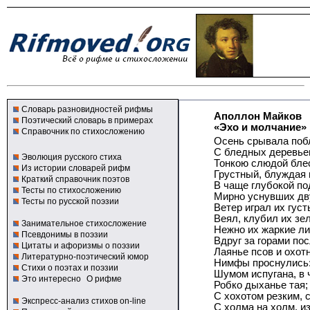
Словарь разновидностей рифмы
Аполлон Майков
Поэтический словарь в примерах
«Эхо и молчание»
Справочник по стихосложению
Осень срывала поб
С бледных деревье
Эволюция русского стиха
Тонкою слюдой блес
Из истории словарей рифм
Грустный, блуждая 
Краткий справочник поэтов
В чаще глубокой по
Тесты по стихосложению
Мирно уснувших дв
Тесты по русской поэзии
Ветер играл их гус
Веял, клубил их зе
Занимательное стихосложение
Нежно их жаркие ли
Псевдонимы в поэзии
Вдруг за горами по
Цитаты и афоризмы о поэзии
Лаянье псов и охотн
Литературно-поэтический юмор
Нимфы проснулись: 
Стихи о поэтах и поэзии
Шумом испугана, в 
Это интересно
О рифме
Робко дыханье тая; 
С хохотом резким, с
Экспресс-анализ стихов on-line
С холма на холм, и