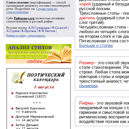
Стихосложение
(версификация) — способ
хорей
(ударный и безуда
организации звукового состава стихотворной
русской поэзии.
речи. Подробнее см.
Справочник по
стихосложению
Трёхсложные стопы - пос
дактиль
(ударный слог п
Сайт
Рифмовед.org
полностью посвящён
стихосложению и русской рифме.
слог третий).
Четырёхсложная стопа 
Русские поэты:
А.П.Сумароков
|
Ф.Сологуб
|
А.Сурков
|
К.Прутков
|
Ф.И.Тютчев
|
любого из четырёх слого
Рифма к слову «приставьте»
на втором слоге и так да
Пятисложная стопа состо
Больше о стопах
Размер
- это способ зву
стопе стихотворения. Ра
строке. Любая стопа мож
повторов стопы и опреде
трехстопный анапест, че
размерах
Рифма
- это звуковой повтор, традиционно используемый в поэзии и, как прав
ожидаемый на концах ст
гармонии и смысловой з
ритмическому восприяти
воздействие поэзии как