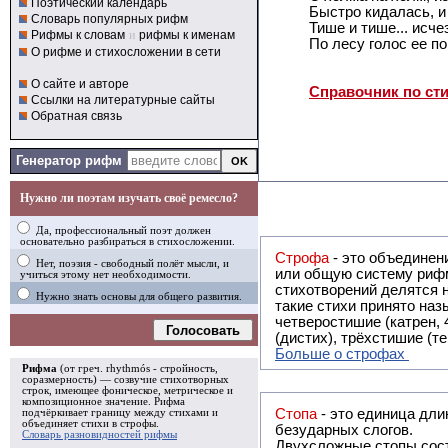
Поэтический календарь
Быстро кидалась, и 
Словарь популярных рифм
Тише и тише... исче
Рифмы к словам
и
рифмы к именам
По лесу голос ее п
О рифме и стихосложении в сети
О сайте и авторе
Справочник по ст
Ссылки на литературные сайты
Обратная связь
Генератор рифм
Нужно ли поэтам изучать своё ремесло?
Да, профессиональный поэт должен
основательно разбираться в стихосложении.
Строфа
- это объединение двух и
Нет, поэзия - свободный полёт мысли, и
или общую систему рифм, и регулярно или периодически п
учиться этому нет необходимости.
стихотворений делятся на строфы и т.о. являются строфическими. Ес
Нужно знать основы для общего развития.
такие стихи принято называть астрофическими. Самая популярная строфа в русской поэзии -
четверостишие (катрен,
Голосовать
(дистих), трёхстишие (т
Больше о строфах
Рифма
(от греч. rhythmós - стройность,
соразмерность) — созвучие стихотворных
строк, имеющее фоническое, метрическое и
композиционное значение.
Рифма
Стопа
- это единица дли
подчёркивает границу между стихами и
объединяет стихи в
строфы
.
безударных слогов.
Словарь разновидностей рифмы
Двухсложные стопы сост