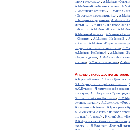
,
гнетут жестоко...»
А.Майков «Олимпи
,
А.Майков «Колыбельная песня»
А.Май
,
«Альпийские ледники»
А.Майков «Люб
,
«Дорог мне, перед иконой...»
А.Майк
,
«Прощание с деревней»
А.Майков «С
,
милый...»
А.Майков «Я в гроте ждал т
,
,
небеса...»
А.Майков «Розы»
А.Майков
,
А.Майков «Пейзаж»
А.Майков «De mor
,
,
«Юношам»
А.Майков «Из Гейне/3»
А
,
«Весна»
А.Майков «Разрушение иеру
,
смущением в забытые палаты...»
А.Ма
,
А.Майков «Из Гейне/4»
А.Майков «Ж
,
«Алушта днем»
А.Майков «Из испанс
,
,
«Гейне»
А.Майков «Свирель»
А.Майк
Анализ стихов других авторов:
,
А.Барто «Бычок»
А.Блок «Девушка пе
,
А.Н.Радищев «Час преблаженный...»
А.С.Пушкин «Я памятник себе воздвиг
,
«Косарь»
А.Н.Апухтин «Сухие, редкие
,
А.Толстой «Алеша Попович»
А.Ф.Мер
,
великих поэта...»
А.Дементьев «Горос
,
А.Дельвиг «Любовь»
А.Григорьев «А
Б.Ахмадулина «Опять в природе перем
,
'Правды' и 'Звезды'»
Б.Чичибабин «Пр
В.А.Жуковский «Явление поэзии в виде
,
красну...»
В.Курочкин «Бедовый крит
,