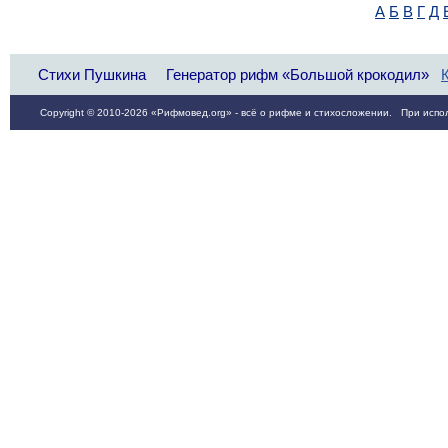
А
Б
В
Г
Д
Стихи Пушкина
Генератор рифм «Большой крокодил»
Copyright © 2010-2026 «Рифмовед.org» - всё о рифме и стихосложении. При испол