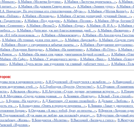
,
,
,
 «Миньон»
А.Майков «Молитва бедуина»
А.Майков «Ласточка примчалась...»
А.Майков 
,
,
,
 питает...»
А.Майков «На дальнем Севере моем...»
А.Майков «Зимнее утро»
А.Майков «
,
,
.А. Некрасову. По прочтеньи его стихотворения «Муза»»
А.Майков «(Мотив Коппе)»
А.
,
,
,
ков «Пейзаж»
А.Майков «Исповедь»
А.Майков «О вечно ропщущий, угрюмый Океан...»
,
,
,
в «Тарантелла»
А.Майков «Под дождем»
А.Майков «Поэзия»
А.Майков «Муза, богиня Ол
,
,
,
,
ков «Сомнение»
А.Майков «Весна/2»
А.Майков «Горы»
А.Майков «В. И А.»
А.Майков «
,
,
,
небеса...»
А.Майков «Дитя мое, уж нет благословенных дней...»
А.Майков «Валкирии»
А
,
,
в «Я б тебя поцеловала...»
А.Майков «Айвазовскому»
А.Майков «Из Аполлодора Гностик
,
,
,
А.Майков «Из темных долов этих взор...»
А.Майков «Барельеф»
А.Майков «Сидели старц
,
,
А.Майков «Вхожу с смущением в забытые палаты...»
А.Майков «Разрушение иерусалима»
,
,
,
Майков «Рождение Киприды»
А.Майков «На памятнике»
А.Майков «Из Гёте»
А.Майков «
,
,
м Римом...»
А.Майков «На мысе сем диком, увенчанном бедной осокой...»
А.Майков «Оли
,
,
,
.Майков «Из Сафо»
А.Майков «У мраморного моря»
А.Майков «Вакх»
А.Майков «Гезио
,
,
ние»
А.Майков «Здесь весна, как художник уж славный, работает тихо...»
А.Майков «Толь
торов:
,
,
вушка пела в церковном хоре»
А.И.Одоевский «Я разлучился с колыбели...»
А.Навроцкий «
,
,
ачем задумчивых очей...»
А.С.Грибоедов «Прости, Отечество!»
А.С.Пушкин «Я памятник 
,
,
,
иста»
А.Кольцов «Косарь»
А.Н.Апухтин «Сухие, редкие, нечаянные встречи...»
А.Плещее
,
,
А.Ф.Мерзляков «Среди долины ровныя...»
А.Хомяков «Новград»
А.Белый «Тело стихий»
,
,
,
,
..»
А.Бунина «На разлуку»
А.Д.Кантемир «О жизни спокойной»
А.Дельвиг «Любовь»
А
,
,
ость эта...»
Б.Ахмадулина «Опять в природе перемена...»
Б.Лившиц «Закат у дворцового
,
,
отовление борща»
Б.Окуджава «А мы с тобой, брат, из пехоты...»
В.Брюсов «Хорошо одном
,
.К.Тредиаковский «Я уж ныне не люблю, как похвальбу красну...»
В.Курочкин «Бедовый кр
,
,
,
юхельбекер «Жизнь»
В.Бенедиктов «Молитва»
В.Высоцкий «Баллада о гипсе»
В.Жемчужн
,
Раевский «Идиллия»