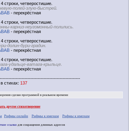
 4 строки, четверостишие.
чевую-полей-злую-быстрей.
ABAB
- перекрёстная
 4 строки, четверостишие.
онны-карниз-неугомонный-полились.
ABAB
- перекрёстная
 4 строки, четверостишие.
ури-долин-бури-градин.
ABAB
- перекрёстная
 4 строки, четверостишие.
ага-удальце-ватага-крыльце.
ABAB
- перекрёстная
-------------------------------------------------------
 в
стихах
:
137
ворения
сделан программой в реальном времени
ть другое стихотворение
м
Рифмы онлайн
Рифмы к именам
Рифмы к именам
ткие ссылки
для сокращения длинных адресов