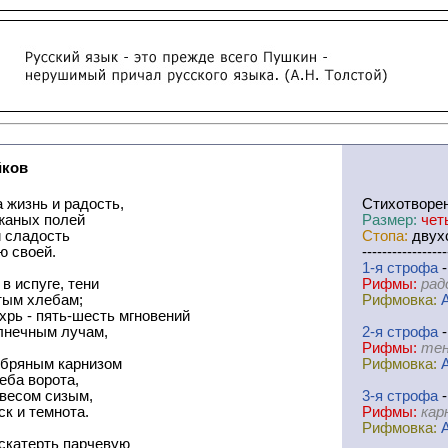
йков
 жизнь и радость,
Cтихотворе
ржаных полей
Размер:
чет
и сладость
Стопа:
двухс
ю своей.
-----------------
1-я
cтрофа
-
 в испуге, тени
Рифмы:
рад
тым хлебам;
Рифмовка:
рь - пять-шесть мгновений
олнечным лучам,
2-я
cтрофа
-
Рифмы:
тен
ебряным карнизом
Рифмовка:
еба ворота,
авесом сизым,
3-я
cтрофа
-
ск и темнота.
Рифмы:
кар
Рифмовка:
 скатерть парчевую