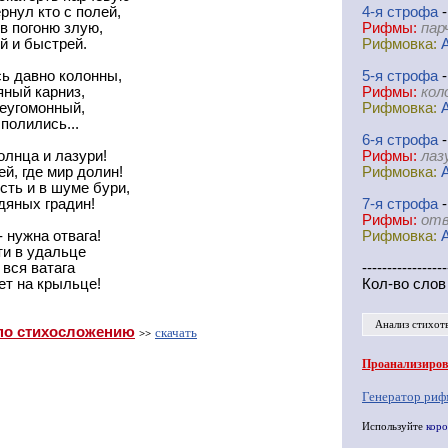
нул кто с полей,
4-я
cтрофа
-
 в погоню злую,
Рифмы:
пар
й и быстрей.
Рифмовка:
ь давно колонны,
5-я
cтрофа
-
яный карниз,
Рифмы:
кол
неугомонный,
Рифмовка:
 полились...
6-я
cтрофа
-
олнца и лазури!
Рифмы:
лаз
ей, где мир долин!
Рифмовка:
сть и в шуме бури,
дяных градин!
7-я
cтрофа
-
Рифмы:
отв
- нужна отвага!
Рифмовка:
ети в удальце
 вся ватага
-----------------
ет на крыльце!
Кол-во слов
Анализ стихот
по стихосложению
скачать
>>
Проанализирова
Генератор риф
Используйте
коро