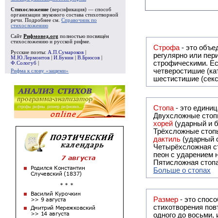
Стихосложение
(версификация) — способ
организации звукового состава стихотворной
речи. Подробнее см.
Справочник по
стихосложению
Сайт
Рифмовед.org
полностью посвящён
стихосложению и русской рифме.
Строфа
- это объединение дв
Русские поэты:
А.П.Сумароков
|
регулярно или периодически повторяющееся в стихотворении. Большинство стихотворений делятся на строфы и т.о. являются
М.Ю.Лермонтов
|
И.Бунин
|
В.Брюсов
|
строфическими. Если разделения на строфы
Ф.Сологуб
|
четверостишие (ка
Рифма к слову «защеми»
шестистишие (секс
Стопа
- это едини
Двухсложные стопы
хорей
(ударный и б
Трёхсложные стопы
дактиль
(ударный с
Четырёхсложная с
пеон с ударением н
Пятисложная стопа
Больше о стопах
Размер
- это спосо
стихотворения повт
одного до восьми,