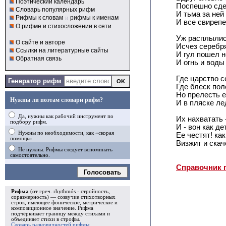
Поэтический календарь
Поспешно сдер
Словарь популярных рифм
И тьма за ней
Рифмы к словам
и
рифмы к именам
И все свирепе
О рифме и стихосложении в сети
Уж расплылис
О сайте и авторе
Исчез серебр
Ссылки на литературные сайты
И гул пошел 
Обратная связь
И огнь и воды
Где царство с
Генератор рифм
Где блеск пол
Но прелесть е
Нужны ли поэтам словари рифм?
И в пляске ле
Да, нужны как рабочий инструмент по
Их нахватать 
подбору рифм.
И - вон как д
Нужны по необходимости, как «скорая
Ее честят! как
помощь».
Визжит и скач
Не нужны. Рифмы следует вспоминать
самостоятельно.
Справочник 
Голосовать
Рифма
(от греч. rhythmós - стройность,
соразмерность) — созвучие стихотворных
строк, имеющее фоническое, метрическое и
композиционное значение.
Рифма
подчёркивает границу между стихами и
объединяет стихи в
строфы
.
Словарь разновидностей рифмы