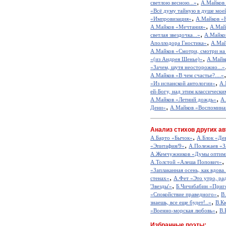
,
светлою весною...»
А.Майков
«Всё думу тайную в душе моей
,
«Импровизация»
А.Майков «Н
,
А.Майков «Мечтания»
А.Май
,
светлая звездочка...»
А.Майко
,
Аполлодора Гностика»
А.Май
А.Майков «Смотри, смотри на 
,
«(из Андрея Шенье)»
А.Майко
«Зачем, шутя неосторожно...»
А.Майков «В чем счастье?....»
,
«Из испанской антологии»
А.
ей-Богу, над этим классически
,
А.Майков «Летний дождь»
А
,
Дени»
А.Майков «Воспомина
Анализ стихов других ав
,
А.Барто «Бычок»
А.Блок «Де
,
«Эпитафия/9»
А.Полежаев «З
А.Жемчужников «Думы оптим
,
А.Толстой «Алеша Попович»
«Заплаканная осень, как вдова.
,
стенах»
А.Фет «Это утро, рад
,
'Звезды'»
Б.Чичибабин «Приг
,
«Спокойствие праведного»
В
,
знаешь, все еще будет!..»
В.К
,
«Военно-морская любовь»
В.
Избранные поэты: