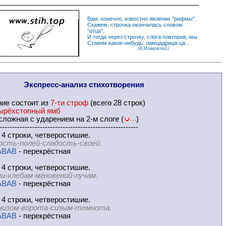
Вам, конечно, известно
явление
"
рифмы
".
Скажем,
строчка
окончилась словом
"
отца
",
И
тогда
через строчку, слога повторив, мы
Ставим какое-нибудь: ламцадрица-ца...
(В.Маяковский)
Экспресс-
анализ стихотворения
ние
состоит из
7-ти строф
(всего 28 строк)
ырёхстопный ямб
ложная с ударением на 2-м слоге (
)
—
-------------------------------------------------------
 4 строки, четверостишие.
ость-полей-сладость-своей.
ABAB
- перекрёстная
 4 строки, четверостишие.
и-хлебам-мгновений-лучам.
ABAB
- перекрёстная
 4 строки, четверостишие.
низом-ворота-сизым-темнота.
ABAB
- перекрёстная