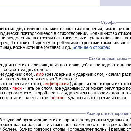
Строфа
ух или нескольких строк стихотворения, имеющих интонационное сходство или общую систему рифм, и
 нет, такие стихи принято называть астрофическими. Самая популярная строфа в русской поэзии -
трен, 4 строки). Широко употребимыми строфами также являются
тина), восьмистишие (октава) и др.
Больше о строфах
Стихотворная стопа
ца длины стиха, состоящая из повторяющейся последовательнос
 состоят из двух слогов:
езударный слог),
ямб
(безударный и ударный слог) - самая расп
 - последовательность из 3-х слогов:
лог первый из трёх),
амфибрахий
(ударный слог второй из трёх
топа -
пеон
- четыре слога, где ударный слог может регулярно по
а первом слоге, второй пеон - с ударением на втором слоге и та
 состоит из пяти слогов:
пентон
- ударный слог третий из пяти.
Размер стихотворения
б звуковой организации стиха; порядок чередования ударных и 
оряет название стопы и указывает на кол-во стоп в строке. Люб
 и более). Кол-во повторов стопы и определяет полный размер с