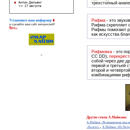
трехстопный анапе
Рифма
Установите наш информер
и сделайте ваш сайт интересней!
Рифма
скрепляет с
Код...
Рифмы
помогают р
как искусства бла
Рифмовка
- это по
СС DD),
перекрёст
собой ч
первой и третьей 
второй и четвёртой строкой отсутствует:
комбинациями риф
Другие
стихи А.Майкова:
А.Майков «Возвышенная мысль
,
«Болото»
А.Майков «Из Петр