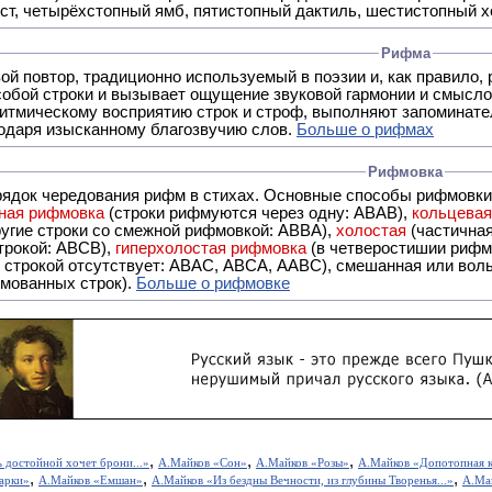
ст, четырёхстопный ямб, пятистопный дактиль, шестистопный хо
Рифма
- это звуковой повтор, традиционно используемый в поэзии и, к
обой строки и вызывает ощущение звуковой гармонии и смысло
итмическому восприятию строк и строф, выполняют запоминате
годаря изысканному благозвучию слов.
Больше о рифмах
Рифмовка
рядок чередования рифм в стихах. Основные способы рифмовк
ная рифмовка
(строки рифмуются через одну: ABAB),
кольцева
ерез две другие строки со смежной рифмовкой: ABBA),
холостая
(частична
строкой: АBCB),
гиперхолостая рифмовка
(в четверостишии рифма
 ABAC, ABCA, AABC), смешанная или вольная рифмовка (рифмовка в сложных строфах с различными
мованных строк).
Больше о рифмовке
,
,
,
 достойной хочет брони...»
А.Майков «Сон»
А.Майков «Розы»
А.Майков «Допотопная к
,
,
,
арки»
А.Майков «Емшан»
А.Майков «Из бездны Вечности, из глубины Творенья...»
А.Ма