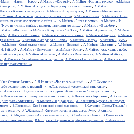
,
,
,
«Мани — факел — фарес»
А.Майков «Кто он?»
А.Майков «Картина вечера»
А.Майков
,
,
Безветрие»
А.Майков «На пути по берегу коринфского залива»
А.Майков
,
,
,
Майков «Альпийские ледники»
А.Майков «Старый дож»
А.Майков «Мысль поэта»
,
,
А.Майков «Я в гроте ждал тебя в урочный час...»
А.Майков «Нива»
А.Майков «Новая,
,
,
импа, вручила две звучные флейты...»
А.Майков «Ангел и демон»
А.Майков «Из
,
,
Пусть полудикие скифы, с глазами, налитыми кровью...»
А.Майков «В альбом»
,
,
,
.Майков «Вопрос»
А.Майков «В городце в 1263 г.»
А.Майков «Приговор»
А.Майков
,
,
,
,
а/2»
А.Майков «Из Гейне»
А.Майков «Эхо и молчание»
А.Майков «Овидий»
А.Майков
,
,
,
,
ы Илиона...»
А.Майков «Campagna di Roma»
А.Майков «Поэту»
А.Майков «Дума»
,
,
,
,
А.Майков «Колыбельная песня»
А.Майков «Поцелуй»
А.Майков «Мадонна»
А.Майков
,
,
,
Из Гейне/3»
А.Майков «Искусство»
А.Майков «Весна»
А.Майков «Ах, чудное небо,
,
,
,
,
мпийские игры»
А.Майков «Свирель»
А.Майков «Renaissance»
А.Майков «Гейне»
,
,
,
д»
А.Майков «Уж побелели неба своды.....»
А.Майков «De moritus...»
А.Майков «Сен-
,
ко пир полночный...»
,
,
Утес Cтеньки Разина»
А.Н.Радищев «Час преблаженный...»
А.П.Сумароков
,
,
себе воздвиг нерукотворный...»
А.Твардовский «Армейский сапожник»
,
,
в «Ночь тиха... Едва колышет...»
А.Сурков «Бьется в тесной печурке огонь...»
,
,
,
А.Вознесенский «Почему два великих поэта...»
А.Дементьев «Гороскоп»
А.Ахматова
,
,
.Григорьев «Артисткке»
А.Майков «Под дождем»
А.Голенищев-Кутузов «В четырех
,
,
 моста»
Б.Пастернак «Как бронзовой золой жаровень...»
Б.Слуцкий «Поэты 'Правды' и
,
,
у у окна...»
В.А.Жуковский «Явление поэзии в виде Лалла Рук»
В.Капнист
,
,
,
итик»
В.Лебедев-Кумач «Ах, сам я не верил...»
В.Хлебников «Азия»
В.Тушнова «А
,
,
иков «Разочарование»
В.Костров «В берёзовой серебряной купели...»
В.Маяковский