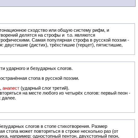
: двустишие (дистих), трёхстишие (терцет), пятистишие,
ти ударного и безударных слогов.
остранённая стопа в русской поэзии.
),
анапест
(ударный слог третий).
вторяться на месте любого из четырёх слогов: первый пеон -
к далее.
безударных слогов в стопе стихотворения. Размер
ая стопа может повторяться в строке несколько раз (от
тиха, например: одностопный пентон, двухстопный пеон,