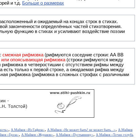
рей и т.д.
Больше о размерах
ак правило, расположенный и ожидаемый на концах строк в стихах.
вой законченности определённых частей стихотворения.
льную функцию в стихах и усиливают воздействие поэзии
и:
смежная рифмовка
(рифмуются соседние строки: AA ВВ
я или опоясывающая рифмовка
(строки рифмуются между
я рифмовка в четверостишии с отсутствием рифмы между
 есть только к первой строке, а ожидаемая рифма между
,
,
,
ость»
А.Майков «Из Гафиза»
А.Майков «Не может быть! не может быть...»
А.Майков
,
,
,
йков «Гроза»
А.Майков «Журавли»
А.Майков «Пустыннику»
А.Майков «Точно голубь