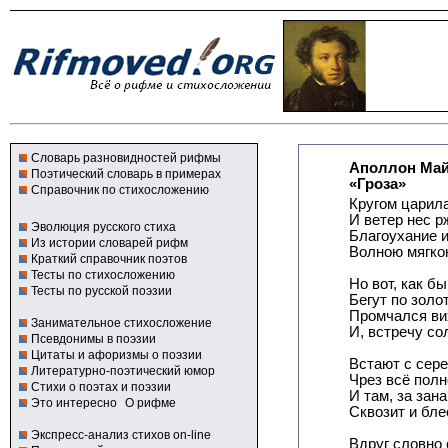
Словарь разновидностей рифмы
Аполлон Ма
Поэтический словарь в примерах
«Гроза»
Справочник по стихосложению
Кругом царила
И ветер нес 
Эволюция русского стиха
Благоухание 
Из истории словарей рифм
Волною мягко
Краткий справочник поэтов
Тесты по стихосложению
Но вот, как бы
Тесты по русской поэзии
Бегут по золо
Промчался вих
Занимательное стихосложение
И, встречу с
Псевдонимы в поэзии
Цитаты и афоризмы о поэзии
Встают с сер
Литературно-поэтический юмор
Чрез всё полн
Стихи о поэтах и поэзии
И там, за зан
Это интересно
О рифме
Сквозит и бле
Экспресс-анализ стихов on-line
Вдруг словно