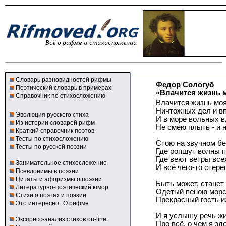
Словарь разновидностей рифмы
Федор Сологуб
Поэтический словарь в примерах
«Влачится жизнь мо
Справочник по стихосложению
Влачится жизнь моя
Ничтожных дел и в
Эволюция русского стиха
И в море вольных 
Из истории словарей рифм
Не смею плыть - и н
Краткий справочник поэтов
Тесты по стихосложению
Стою на звучном бе
Тесты по русской поэзии
Где ропщут волны п
Где веют ветры все
Занимательное стихосложение
И всё чего-то стерег
Псевдонимы в поэзии
Цитаты и афоризмы о поэзии
Быть может, станет
Литературно-поэтический юмор
Одетый пеною морс
Стихи о поэтах и поэзии
Прекрасный гость и
Это интересно
О рифме
И я услышу речь ж
Экспресс-анализ стихов on-line
Про всё, о чем я зд