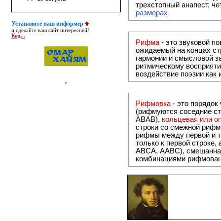
трехстопный анапест, че
размерах
Установите наш информер
и сделайте ваш сайт интересней!
Код...
Рифма
- это звуковой повтор, традиционно используемый в поэзии и, как прав
ожидаемый на концах ст
гармонии и смысловой з
ритмическому восприяти
воздействие поэзии как
Рифмовка
- это порядок
(рифмуются соседние ст
ABAB),
кольцевая или 
строки со смежной рифм
рифмы между первой и т
только к первой строке,
ABCA, AABC), смешанная или вольная рифмовка (рифмовка в сложных строфах с различными
комбинациями рифмован