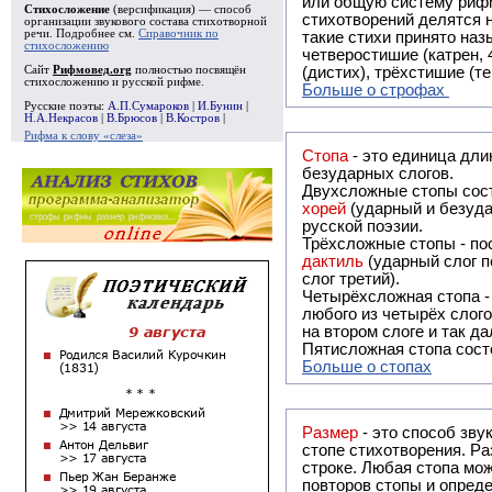
или общую систему рифм, и регулярно или периодически п
Стихосложение
(версификация) — способ
стихотворений делятся на строфы и т.о. являются строфическими. Ес
организации звукового состава стихотворной
речи. Подробнее см.
Справочник по
такие стихи принято называть астрофическими. Самая популярная строфа в русской поэзии -
стихосложению
четверостишие (катрен,
Сайт
Рифмовед.org
полностью посвящён
(дистих), трёхстишие (т
стихосложению и русской рифме.
Больше о строфах
Русские поэты:
А.П.Сумароков
|
И.Бунин
|
Н.А.Некрасов
|
В.Брюсов
|
В.Костров
|
Рифма к слову «слеза»
Стопа
- это единица дли
безударных слогов.
Двухсложные стопы сост
хорей
(ударный и безуда
русской поэзии.
Трёхсложные стопы - пос
дактиль
(ударный слог п
слог третий).
Четырёхсложная стопа 
любого из четырёх слого
на втором слоге и так да
Пятисложная стопа состо
Больше о стопах
Размер
- это способ зву
стопе стихотворения. Ра
строке. Любая стопа мож
повторов стопы и опреде