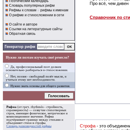
Поэтический календарь
Про всё, чем дивен 
Словарь популярных рифм
Рифмы к словам
и
рифмы к именам
О рифме и стихосложении в сети
Справочник по ст
О сайте и авторе
Ссылки на литературные сайты
Обратная связь
Генератор рифм
Нужно ли поэтам изучать своё ремесло?
Да, профессиональный поэт должен
основательно разбираться в стихосложении.
Нет, поэзия - свободный полёт мысли, и
учиться этому нет необходимости.
Нужно знать основы для общего развития.
Голосовать
Рифма
(от греч. rhythmós - стройность,
соразмерность) — созвучие стихотворных
строк, имеющее фоническое, метрическое и
композиционное значение.
Рифма
подчёркивает границу между стихами и
объединяет стихи в
строфы
.
Строфа
- это объединение двух и
Словарь разновидностей рифмы