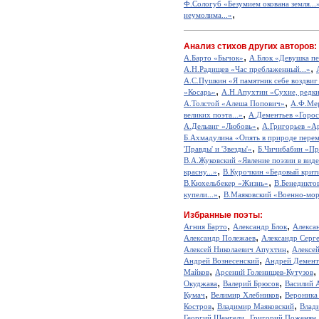
Ф.Сологуб «Безумием окована земля...
,
неумолима...»
Анализ стихов других авторов:
,
А.Барто «Бычок»
А.Блок «Девушка пе
,
А.Н.Радищев «Час преблаженный...»
А.С.Пушкин «Я памятник себе воздвиг
,
«Косарь»
А.Н.Апухтин «Сухие, редкие
,
А.Толстой «Алеша Попович»
А.Ф.Мер
,
великих поэта...»
А.Дементьев «Горос
,
А.Дельвиг «Любовь»
А.Григорьев «А
Б.Ахмадулина «Опять в природе перем
,
'Правды' и 'Звезды'»
Б.Чичибабин «Пр
В.А.Жуковский «Явление поэзии в виде
,
красну...»
В.Курочкин «Бедовый крит
,
В.Кюхельбекер «Жизнь»
В.Бенедикто
,
купели...»
В.Маяковский «Военно-мор
Избранные поэты:
,
,
Агния Барто
Александр Блок
Алекса
,
Александр Полежаев
Александр Серг
,
Алексей Николаевич Апухтин
Алексе
,
Андрей Вознесенский
Андрей Демент
,
,
Майков
Арсений Голенищев-Кутузов
,
,
Окуджава
Валерий Брюсов
Василий 
,
,
Кумач
Велимир Хлебников
Вероника
,
,
Костров
Владимир Маяковский
Влад
,
Георгий Шенгели
Григорий Поженян