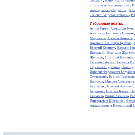
'Звезды'»
Б.Чичибабин «Приг
,
«Спокойствие праведного»
В
,
знаешь, все еще будет!..»
В.К
,
«Военно-морская любовь»
В.
Избранные поэты:
,
Агния Барто
Александр Блок
Александр Сергеевич Пушкин
,
,
Мерзляков
Алексей Хомяков
,
Арсений Голенищев-Кутузов
,
Василий Капнист
Василий Ки
,
Высоцкий
Владимир Жемчуж
,
Шенгели
Григорий Поженян
,
Евгений Забелин
Евдокия Ро
,
Сергеевич Тургенев
Иван Сур
Ипполит Федорович Богданов
,
Случевский
Корней Чуковски
,
Цветаева
Михаил Алексеевич
,
Кукольник
Николай Александ
,
,
Карамзин
Николай Клюев
Ни
,
,
Гамзатов
Римма Казакова
Ро
,
Григорьевич Шевченко
Фазил
Александрович Нелединский-