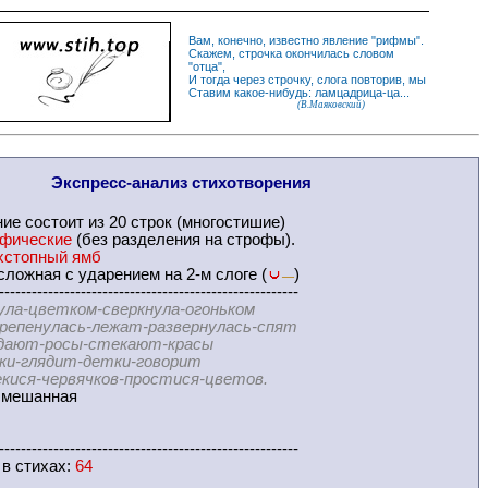
Вам, конечно, известно
явление
"
рифмы
".
Скажем,
строчка
окончилась словом
"
отца
",
И
тогда
через строчку, слога повторив, мы
Ставим какое-нибудь: ламцадрица-ца...
(В.Маяковский)
Экспресс-
анализ стихотворения
ние
состоит из 20 строк (многостишие)
офические
(без разделения на
строфы
).
хстопный ямб
ложная с ударением на 2-м слоге (
)
—
-------------------------------------------------------
ула-цветком-сверкнула-огоньком
улась-лежат-развернулась-спят
-росы-стекают-красы
ядит-детки-говорит
червячков-простися-цветов.
мешанная
-------------------------------------------------------
 в
стихах
:
64