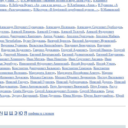
у у окна...»
В.А.Жуковский «Явление поэзии в виде Лалла Рук»
В.Капнист
,
,
,
итик»
В.Лебедев-Кумач «Ах, сам я не верил...»
В.Хлебников «Азия»
В.Тушнова «А
,
,
иков «Разочарование»
В.Костров «В берёзовой серебряной купели...»
В.Маяковский
,
,
,
Александр Петрович Сумароков
Александр Полежаев
Александр Сергеевич Грибоедов
,
,
,
,
пухтин
Алексей Плещеев
Алексей Сурков
Алексей Толстой
Алексей Федорович
,
,
,
,
нтиох Дмитриевич Кантемир
Антон Дельвиг
Аполлон Григорьев
Аполлон Майков
,
,
,
,
рис Чичибабин
Булат Окуджава
Валерий Брюсов
Василий Андреевич Жуковский
,
,
,
,
Вероника Тушнова
Вильгельм Кюхельбекер
Владимир Бенедиктов
Владимир
,
,
,
,
,
Владислав Ходасевич
Гавриил Державин
Георгий Адамович
Георгий Иванов
Георгий
,
,
,
,
,
й
Дмитрий Минаев
Евгений Баратынский
Евгений Долматовский
Евгений Евтушенко
,
,
,
,
анович Хемницер
Иван Мятлев
Иван Никитин
Иван Сергеевич Аксаков
Иван
,
,
,
,
ья Эренбург
Иннокентий Фёдорович Анненский
Иосиф Бродский
Иосиф Уткин
,
,
,
ншенкин
Константин Дмитриевич Бальмонт
Константин Симонов
Константин
,
,
,
симилиан Волошин
Маргарита Алигер
Маргарита Иосифовна Алигер
Марина
,
,
,
Матвеевич Херасков
Михаил Светлов
Михаил Юрьевич Лермонтов
Нестор Васильевич
,
,
,
,
,
ков
Николай Гнедич
Николай Гумилев
Николай Добронравов
Николай Доризо
Николай
,
,
,
,
Мандельштам
Павел Антокольский
Петр Андреевич Вяземский
Пётр Ершов
Расул
,
,
,
,
ирсанов
Семён Надсон
Сергей Александрович Есенин
Сергей Михалков
Тарас
,
,
,
,
,
Асадов
Эдуард Багрицкий
Юлия Друнина
Юнна Мориц
Юргис Балтрушайтис
Юрий
Ч
Ш
Щ
Э
Ю
Я
рифмы к словам