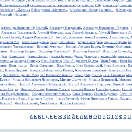
отовление борща»
Б.Окуджава «А мы с тобой, брат, из пехоты...»
В.Брюсов «Хорошо одном
,
.К.Тредиаковский «Я уж ныне не люблю, как похвальбу красну...»
В.Курочкин «Бедовый кр
,
,
,
юхельбекер «Жизнь»
В.Бенедиктов «Молитва»
В.Высоцкий «Баллада о гипсе»
В.Жемчужн
,
Раевский «Идиллия»
,
,
,
,
Александр Иванович Одоевский
Александр Навроцкий
Александр Николаевич Радищев
,
,
,
,
Александр Твардовский
Алексей Жемчужников
Алексей Кольцов
Алексей Николаевич А
,
,
,
,
,
Андрей Белый
Андрей Вознесенский
Андрей Дементьев
Анна Ахматова
Анна Бунина
А
,
,
,
,
,
Афанасий Фет
Белла Ахмадулина
Бенедикт Лившиц
Борис Пастернак
Борис Слуцкий
Бо
,
,
,
риллович Тредиаковский
Василий Курочкин
Василий Лебедев-Кумач
Велимир Хлебников
,
,
,
,
ников
Владимир Костров
Владимир Маяковский
Владимир Раевский
Владимир Соловьёв
,
,
,
,
,
Давид Самойлов
Даниил Хармс
Демьян Бедный
Денис Давыдов
Дмитрий Мережковски
,
,
,
,
,
стопчина
Зинаида Гиппиус
Иван Аксёнов
Иван Андреевич Крылов
Иван Бунин
Иван Ив
,
,
,
,
,
,
иков
Иван Франко
Игорь Северянин
Илья Резник
Илья Сельвинский
Илья Френкель
Ил
,
,
,
,
ич
Козьма Прутков
Кондратий Федорович Рылеев
Константин Батюшков
Константин Ва
,
,
,
,
,
й
Лев Александрович Мей
Лев Иванович Ошанин
Леонид Мартынов
Леся Украинка
Мак
,
,
,
,
 Кузмин
Михаил Васильевич Ломоносов
Михаил Дмитриев
Михаил Исаковский
Михаил 
,
,
,
рович Львов
Николай Алексеевич Заболоцкий
Николай Алексеевич Некрасов
Николай Глаз
,
,
,
,
,
колай Огарев
Николай Рубцов
Николай Ушаков
Николай Языков
Ольга Берггольц
Осип 
,
,
,
,
берт Рождественский
Самуил Яковлевич Маршак
Саша Черный
Семен Кирсанов
Семён К
,
,
,
,
ь Искандер
Федор Иванович Тютчев
Федор Сологуб
Фёдор Николаевич Глинка
Эдуард 
,
,
,
,
Мелецкий
Яков Полонский
Янка Купала
Ярослав Смеляков
А
Б
В
Г
Д
Е
Ё
Ж
З
И
Й
К
Л
М
Н
О
П
Р
С
Т
У
Ф
Х
Ц