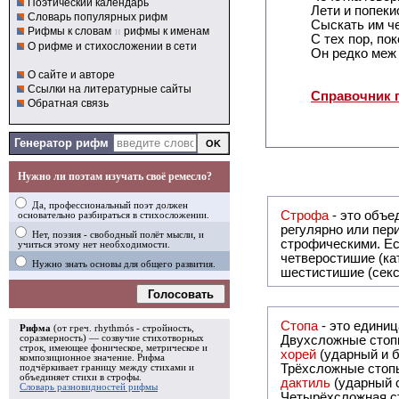
Поэтический календарь
Лети и попеки
Словарь популярных рифм
Сыскать им ч
Рифмы к словам
и
рифмы к именам
С тех пор, пок
О рифме и стихосложении в сети
Он редко меж 
О сайте и авторе
Ссылки на литературные сайты
Справочник 
Обратная связь
Генератор рифм
Нужно ли поэтам изучать своё ремесло?
Да, профессиональный поэт должен
Строфа
- это объединение дв
основательно разбираться в стихосложении.
регулярно или периодически повторяющееся в стихотворении. Большинство стихотворений делятся на строфы и т.о. являются
Нет, поэзия - свободный полёт мысли, и
строфическими. Если разделения на строфы
учиться этому нет необходимости.
четверостишие (ка
Нужно знать основы для общего развития.
шестистишие (секс
Голосовать
Стопа
- это едини
Рифма
(от греч. rhythmós - стройность,
соразмерность) — созвучие стихотворных
Двухсложные стопы
строк, имеющее фоническое, метрическое и
хорей
(ударный и б
композиционное значение.
Рифма
Трёхсложные стопы
подчёркивает границу между стихами и
объединяет стихи в
строфы
.
дактиль
(ударный с
Словарь разновидностей рифмы
Четырёхсложная с