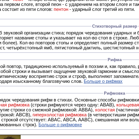
а первом слоге, второй пеон - с ударением на втором слоге и та
 состоит из пяти слогов:
пентон
- ударный слог третий из пяти.
Стихотворный размер
б звуковой организации стиха; порядок чередования ударных и 
оряет название стопы и указывает на кол-во стоп в строке. Люб
 и более). Кол-во повторов стопы и определяет полный размер с
ст, четырёхстопный ямб, пятистопный дактиль, шестистопный хо
Рифма
- это звуковой повтор, традиционно используемый в поэзии и, к
обой строки и вызывает ощущение звуковой гармонии и смысло
итмическому восприятию строк и строф, выполняют запоминате
годаря изысканному благозвучию слов.
Больше о рифмах
Рифмовка
рядок чередования рифм в стихах. Основные способы рифмовк
ная рифмовка
(строки рифмуются через одну: ABAB),
кольцева
ерез две другие строки со смежной рифмовкой: ABBA),
холостая
(частична
строкой: АBCB),
гиперхолостая рифмовка
(в четверостишии рифма
 ABAC, ABCA, AABC), смешанная или вольная рифмовка (рифмовка в сложных строфах с различными
мованных строк).
Больше о рифмовке