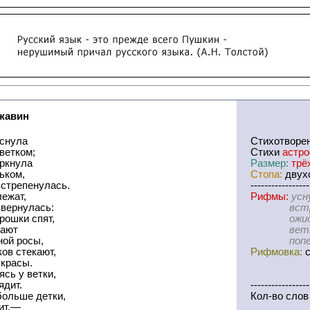
жавин
уснула
Cтихотворе
ветком;
Стихи
астр
еркнула
Размер:
трё
ьком,
Стопа:
двухс
встрепенулась.
-----------------
ежат,
Рифмы:
усн
звернулась:
встрепен
рошки спят,
ожидают
дают
ветки-гл
ной росы,
попекися-
ков стекают,
Рифмовка:
с
 красы.
сь у ветки,
ядит.
-----------------
больше детки,
Кол-во слов
ит,—