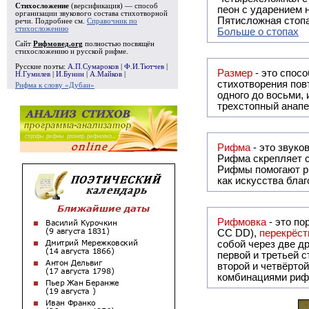
Стихосложение
(версификация) — способ
пеон с ударением н
организации звукового состава стихотворной
Пятисложная стопа
речи. Подробнее см.
Справочник по
стихосложению
Больше о стопах
Сайт
Рифмовед.org
полностью посвящён
стихосложению и русской рифме.
Русские поэты:
А.П.Сумароков
|
Ф.И.Тютчев
|
Размер
- это спосо
Н.Гумилев
|
И.Бунин
|
А.Майков
|
стихотворения повт
Рифма к слову «Дубаи»
одного до восьми,
трехстопный анапе
Рифма
Рифма
скрепляет с
Рифмы
помогают р
как искусства бла
Рифмовка
- это по
СС DD),
перекрёст
собой ч
первой и третьей 
второй и четвёртой строкой отсутствует:
комбинациями риф