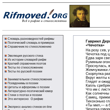
Словарь разновидностей рифмы
Гавриил Дер
Поэтический словарь в примерах
«Чечотка»
Справочник по стихосложению
На розу сев, 
Чечотка под ц
Эволюция русского стиха
Едва заря св
Из истории словарей рифм
Румяным огон
Краткий справочник поэтов
Проснулась, 
Тесты по стихосложению
Жемчужинки л
Тесты по русской поэзии
Скорлупка ра
Вкруг желты к
Занимательное стихосложение
Глядят и ожи
Псевдонимы в поэзии
Капль сребря
Цитаты и афоризмы о поэзии
Что им с лист
Литературно-поэтический юмор
Как солнечны
Стихи о поэтах и поэзии
Самец, прижмя
Это интересно
О рифме
Тихохонько гл
«Ты мил,— а 
Экспресс-анализ стихов on-line
Чечотка говор