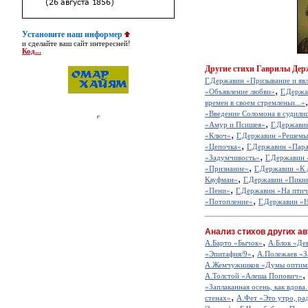
Установите наш информер
и сделайте ваш сайт интересней!
Код...
Другие
стихи Гаврилы Дер
Г.Державин «Призывание и яв
,
«Объявление любви»
Г.Держа
времен в своем стремленьи...»
«Введение Соломона в судили
,
«Амур и Псишея»
Г.Держави
,
«Ключ»
Г.Державин «Решемы
,
«Цепочка»
Г.Державин «Пар
,
«Задумчивость»
Г.Державин
,
«Признание»
Г.Державин «К 
,
Кауфман»
Г.Державин «Пикн
,
«Пени»
Г.Державин «На пти
,
«Потопление»
Г.Державин «Н
Анализ стихов других ав
,
А.Барто «Бычок»
А.Блок «Де
,
«Эпитафия/9»
А.Полежаев «З
А.Жемчужников «Думы оптим
,
А.Толстой «Алеша Попович»
«Заплаканная осень, как вдова.
,
стенах»
А.Фет «Это утро, рад
,