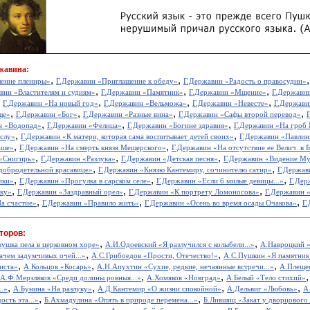
жавина:
,
,
ление плениры»
Г.Державин «Приглашение к обеду»
Г.Державин «Радость о правосудии»
,
,
,
вин «Властителям и судиям»
Г.Державин «Памятник»
Г.Державин «Мщение»
Г.Державин
,
,
,
,
Г.Державин «На новый год»
Г.Державин «Вельможа»
Г.Державин «Невесте»
Г.Держави
,
,
,
,
ще»
Г.Державин «Бог»
Г.Державин «Разные вина»
Г.Державин «Сафы второй перевод»
,
,
,
н «Водопад»
Г.Державин «Фелица»
Г.Державин «Богине здравия»
Г.Державин «На гроб 
,
,
слу»
Г.Державин «К матери, которая сама воспитывает детей своих»
Г.Державин «Павлин
,
,
аше»
Г.Державин «На смерть князя Мещерского»
Г.Державин «На отсутствие ее Велич. в
,
,
,
 «Снигирь»
Г.Державин «Разлука»
Г.Державин «Детская песня»
Г.Державин «Видение М
,
,
добродетельной красавице»
Г.Державин «Князю Кантемиру, сочинителю сатир»
Г.Держави
,
,
,
ики»
Г.Державин «Прогулка в сарском селе»
Г.Державин «Если б милые девицы...»
Г.Дер
,
,
,
чку»
Г.Державин «Заздравный орел»
Г.Державин «К портрету Ломоносова»
Г.Державин 
,
,
,
а счастие»
Г.Державин «Правило жить»
Г.Державин «Осень во время осады Очакова»
Г
торов:
,
,
вушка пела в церковном хоре»
А.И.Одоевский «Я разлучился с колыбели...»
А.Навроцкий «
,
,
ачем задумчивых очей...»
А.С.Грибоедов «Прости, Отечество!»
А.С.Пушкин «Я памятник 
,
,
,
иста»
А.Кольцов «Косарь»
А.Н.Апухтин «Сухие, редкие, нечаянные встречи...»
А.Плещее
,
,
А.Ф.Мерзляков «Среди долины ровныя...»
А.Хомяков «Новград»
А.Белый «Тело стихий»
,
,
,
,
..»
А.Бунина «На разлуку»
А.Д.Кантемир «О жизни спокойной»
А.Дельвиг «Любовь»
А
,
,
ость эта...»
Б.Ахмадулина «Опять в природе перемена...»
Б.Лившиц «Закат у дворцового
,
,