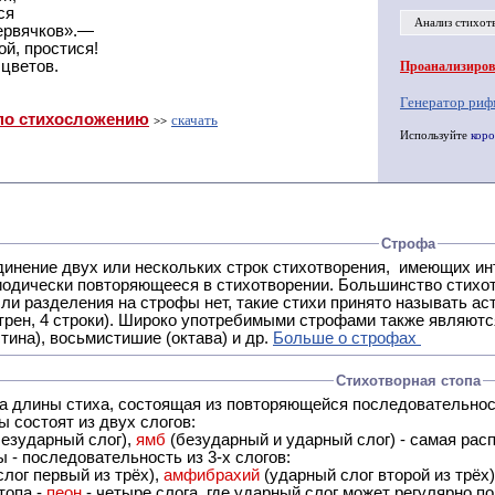
ся
Анализ стихот
ервячков».—
ой, простися!
цветов.
Проанализирова
Генератор риф
по стихосложению
скачать
>>
Используйте
коро
Строфа
ух или нескольких строк стихотворения, имеющих интонационное сходство или общую систему рифм, и
 нет, такие стихи принято называть астрофическими. Самая популярная строфа в русской поэзии -
трен, 4 строки). Широко употребимыми строфами также являются
тина), восьмистишие (октава) и др.
Больше о строфах
Стихотворная стопа
ца длины стиха, состоящая из повторяющейся последовательнос
 состоят из двух слогов:
езударный слог),
ямб
(безударный и ударный слог) - самая расп
 - последовательность из 3-х слогов:
лог первый из трёх),
амфибрахий
(ударный слог второй из трёх
топа -
пеон
- четыре слога, где ударный слог может регулярно по