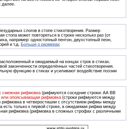
к далее.
безударных слогов в стопе стихотворения. Размер
ая стопа может повторяться в строке несколько раз (от
тиха, например: одностопный пентон, двухстопный пеон,
рей и т.д.
Больше о размерах
ак правило, расположенный и ожидаемый на концах строк в стихах.
вой законченности определённых частей стихотворения.
льную функцию в стихах и усиливают воздействие поэзии
и:
смежная рифмовка
(рифмуются соседние строки: AA ВВ
я или опоясывающая рифмовка
(строки рифмуются между
я рифмовка в четверостишии с отсутствием рифмы между
 есть только к первой строке, а ожидаемая рифма между