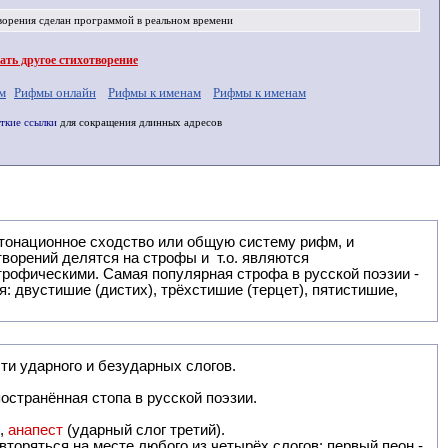
ворения
сделан программой в реальном времени
ть другое стихотворение
м
Рифмы онлайн
Рифмы к именам
Рифмы к именам
ткие ссылки
для сокращения длинных адресов
: двустишие (дистих), трёхстишие (терцет), пятистишие,
ти ударного и безударных слогов.
остранённая стопа в русской поэзии.
),
анапест
(ударный слог третий).
вторяться на месте любого из четырёх слогов: первый пеон -