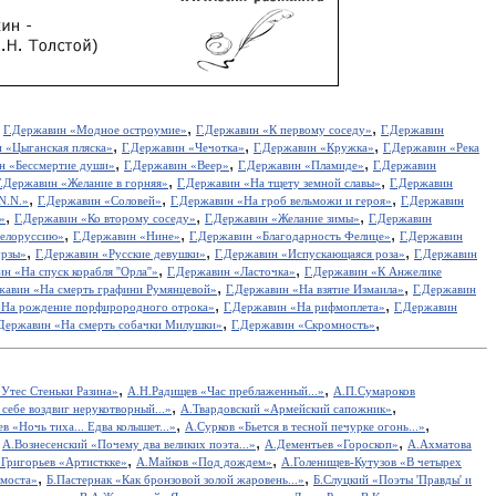
,
,
,
Г.Державин «Модное остроумие»
Г.Державин «К первому соседу»
Г.Державин
,
,
,
 «Цыганская пляска»
Г.Державин «Чечотка»
Г.Державин «Кружка»
Г.Державин «Река
,
,
,
н «Бессмертие души»
Г.Державин «Веер»
Г.Державин «Пламиде»
Г.Державин
,
,
Г.Державин «Желание в горняя»
Г.Державин «На тщету земной славы»
Г.Державин
,
,
,
N.N.»
Г.Державин «Соловей»
Г.Державин «На гроб вельможи и героя»
Г.Державин
,
,
,
»
Г.Державин «Ко второму соседу»
Г.Державин «Желание зимы»
Г.Державин
,
,
,
 Белоруссию»
Г.Державин «Нине»
Г.Державин «Благодарность Фелице»
Г.Державин
,
,
,
урзы»
Г.Державин «Русские девушки»
Г.Державин «Испускающаяся роза»
Г.Державин
,
,
н «На спуск корабля ''Орла''»
Г.Державин «Ласточка»
Г.Державин «К Анжелике
,
,
жавин «На смерть графини Румянцевой»
Г.Державин «На взятие Измаила»
Г.Державин
,
,
«На рождение порфирородного отрока»
Г.Державин «На рифмоплета»
Г.Державин
,
,
.Державин «На смерть собачки Милушки»
Г.Державин «Скромность»
,
,
Утес Cтеньки Разина»
А.Н.Радищев «Час преблаженный...»
А.П.Сумароков
,
,
себе воздвиг нерукотворный...»
А.Твардовский «Армейский сапожник»
,
,
в «Ночь тиха... Едва колышет...»
А.Сурков «Бьется в тесной печурке огонь...»
,
,
,
А.Вознесенский «Почему два великих поэта...»
А.Дементьев «Гороскоп»
А.Ахматова
,
,
.Григорьев «Артисткке»
А.Майков «Под дождем»
А.Голенищев-Кутузов «В четырех
,
,
 моста»
Б.Пастернак «Как бронзовой золой жаровень...»
Б.Слуцкий «Поэты 'Правды' и
,
,