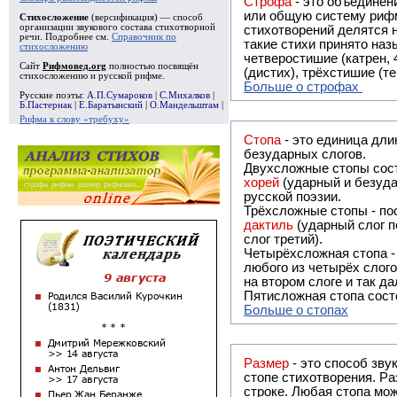
Строфа
- это объединение двух и
или общую систему рифм, и регулярно или периодически п
Стихосложение
(версификация) — способ
организации звукового состава стихотворной
стихотворений делятся на строфы и т.о. являются строфическими. Ес
речи. Подробнее см.
Справочник по
такие стихи принято называть астрофическими. Самая популярная строфа в русской поэзии -
стихосложению
четверостишие (катрен,
Сайт
Рифмовед.org
полностью посвящён
(дистих), трёхстишие (т
стихосложению и русской рифме.
Больше о строфах
Русские поэты:
А.П.Сумароков
|
С.Михалков
|
Б.Пастернак
|
Е.Баратынский
|
О.Мандельштам
|
Рифма к слову «требуху»
Стопа
- это единица дли
безударных слогов.
Двухсложные стопы сост
хорей
(ударный и безуда
русской поэзии.
Трёхсложные стопы - пос
дактиль
(ударный слог п
слог третий).
Четырёхсложная стопа 
любого из четырёх слого
на втором слоге и так да
Пятисложная стопа состо
Больше о стопах
Размер
- это способ зву
стопе стихотворения. Ра
строке. Любая стопа мож