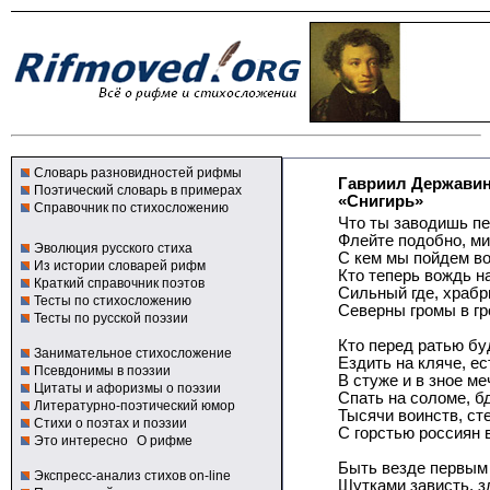
Словарь разновидностей рифмы
Гавриил Держави
Поэтический словарь в примерах
«Снигирь»
Справочник по стихосложению
Что ты заводишь п
Флейте подобно, м
Эволюция русского стиха
С кем мы пойдем во
Из истории словарей рифм
Кто теперь вождь н
Краткий справочник поэтов
Сильный где, храб
Тесты по стихосложению
Северны громы в гр
Тесты по русской поэзии
Кто перед ратью бу
Занимательное стихосложение
Ездить на кляче, ес
Псевдонимы в поэзии
В стуже и в зное ме
Цитаты и афоризмы о поэзии
Спать на соломе, бд
Литературно-поэтический юмор
Тысячи воинств, ст
Стихи о поэтах и поэзии
С горстью россиян 
Это интересно
О рифме
Быть везде первым 
Экспресс-анализ стихов on-line
Шутками зависть, 