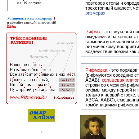
повторов стопы и опреде
трехстопный анапест, че
размерах
Установите наш информер
и сделайте ваш сайт интересней!
Код...
Рифма
- это звуковой повтор, традиционно используемый в поэзии и, как прав
ожидаемый на концах ст
гармонии и смысловой з
ритмическому восприяти
воздействие поэзии как
Рифмовка
- это порядок
(рифмуются соседние ст
ABAB),
кольцевая или 
строки со смежной рифм
рифмы между первой и т
только к первой строке,
ABCA, AABC), смешанная или вольная рифмовка (рифмовка в сложных строфах с различными
комбинациями рифмован