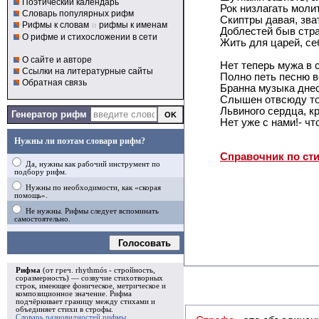
Поэтический календарь
Рок низлагать молит
Словарь популярных рифм
Скиптры давая, зва
Рифмы к словам
и
рифмы к именам
Доблестей быв стр
О рифме и стихосложении в сети
Жить для царей, се
О сайте и авторе
Нет теперь мужа в 
Ссылки на литературные сайты
Полно петь песню в
Обратная связь
Бранна музыка днес
Слышен отвсюду то
Львиного сердца, к
Генератор рифм
Нет уже с нами!- чт
Нужны ли поэтам словари рифм?
Справочник по ст
Да, нужны как рабочий инструмент по
подбору рифм.
Нужны по необходимости, как «скорая
помощь».
Не нужны. Рифмы следует вспоминать
самостоятельно.
Голосовать
Рифма
(от греч. rhythmós - стройность,
соразмерность) — созвучие стихотворных
строк, имеющее фоническое, метрическое и
композиционное значение.
Рифма
подчёркивает границу между стихами и
объединяет стихи в
строфы
.
Словарь разновидностей рифмы