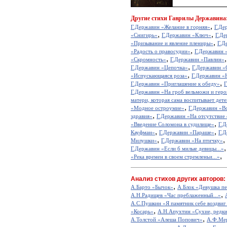
Другие
стихи Гаврилы Державина
,
Г.Державин «Желание в горняя»
Г.Де
,
,
«Снигирь»
Г.Державин «Ключ»
Г.Де
,
«Призывание и явление плениры»
Г.Д
,
«Радость о правосудии»
Г.Державин 
,
«Скромность»
Г.Державин «Павлин»
,
Г.Державин «Цепочка»
Г.Державин «
,
«Испускающаяся роза»
Г.Державин «Н
,
Г.Державин «Приглашение к обеду»
Г
Г.Державин «На гроб вельможи и геро
матери, которая сама воспитывает дет
,
«Модное остроумие»
Г.Державин «В
,
здравия»
Г.Державин «На отсутствие 
,
«Введение Соломона в судилище»
Г.Д
,
,
Кауфман»
Г.Державин «Параше»
Г.Д
,
,
Милушки»
Г.Державин «На птичку»
Г.Державин «Если б милые девицы...»
,
«Река времен в своем стремленьи...»
Анализ стихов других авторов:
,
А.Барто «Бычок»
А.Блок «Девушка пе
,
А.Н.Радищев «Час преблаженный...»
А.С.Пушкин «Я памятник себе воздвиг
,
«Косарь»
А.Н.Апухтин «Сухие, редкие
,
А.Толстой «Алеша Попович»
А.Ф.Мер
,