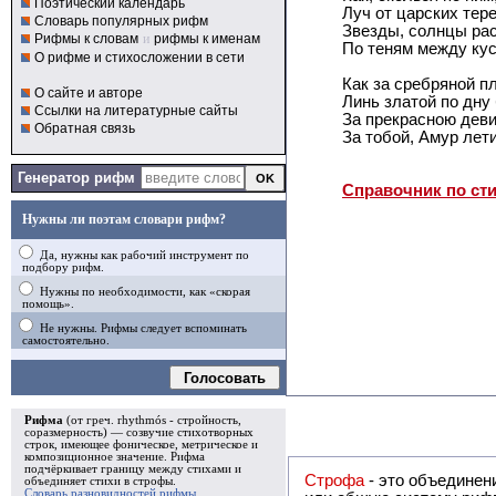
Поэтический календарь
Луч от царских тер
Словарь популярных рифм
Звезды, солнцы ра
Рифмы к словам
и
рифмы к именам
По теням между кус
О рифме и стихосложении в сети
Как за сребряной п
О сайте и авторе
Линь златой по дну
Ссылки на литературные сайты
За прекрасною деви
Обратная связь
За тобой, Амур лети
Генератор рифм
Справочник по ст
Нужны ли поэтам словари рифм?
Да, нужны как рабочий инструмент по
подбору рифм.
Нужны по необходимости, как «скорая
помощь».
Не нужны. Рифмы следует вспоминать
самостоятельно.
Голосовать
Рифма
(от греч. rhythmós - стройность,
соразмерность) — созвучие стихотворных
строк, имеющее фоническое, метрическое и
композиционное значение.
Рифма
подчёркивает границу между стихами и
Строфа
- это объединение двух и
объединяет стихи в
строфы
.
Словарь разновидностей рифмы