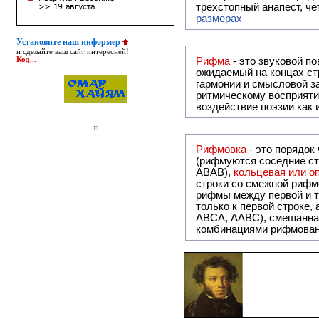
трехстопный анапест, че
размерах
Установите наш информер
и сделайте ваш сайт интересней!
Код...
Рифма
- это звуковой повтор, традиционно используемый в поэзии и, как прав
ожидаемый на концах ст
гармонии и смысловой з
ритмическому восприяти
воздействие поэзии как
Рифмовка
- это порядок
(рифмуются соседние ст
ABAB),
кольцевая или 
строки со смежной рифм
рифмы между первой и т
только к первой строке,
ABCA, AABC), смешанная или вольная рифмовка (рифмовка в сложных строфах с различными
комбинациями рифмован