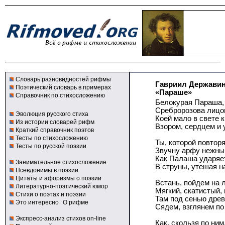
Словарь разновидностей рифмы
Гавриил Держави
Поэтический словарь в примерах
«Параше»
Справочник по стихосложению
Белокурая Параша,
Сребророзова лицо
Эволюция русского стиха
Коей мало в свете 
Из истории словарей рифм
Взором, сердцем и 
Краткий справочник поэтов
Тесты по стихосложению
Ты, которой повтор
Тесты по русской поэзии
Звучну арфу нежный
Как Палаша ударяе
Занимательное стихосложение
В струны, утешая н
Псевдонимы в поэзии
Цитаты и афоризмы о поэзии
Встань, пойдем на 
Литературно-поэтический юмор
Мягкий, скатистый, 
Стихи о поэтах и поэзии
Там под сенью древ
Это интересно
О рифме
Сядем, взглянем по
Экспресс-анализ стихов on-line
Как, скользя по ним