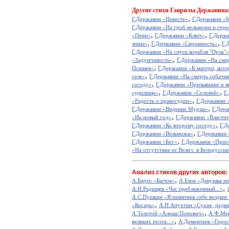
Другие
стихи Гаврилы Державина
,
Г.Державин «Невесте»
Г.Державин «
Г.Державин «На гроб вельможи и геро
,
,
«Пени»
Г.Державин «Ключ»
Г.Держа
,
,
зимы»
Г.Державин «Скромность»
Г.
Г.Державин «На спуск корабля ''Орла''»
,
«Задумчивость»
Г.Державин «На сме
,
Псишея»
Г.Державин «К матери, кото
,
селе»
Г.Державин «На смерть собач
,
соседу»
Г.Державин «Призывание и я
,
,
судилище»
Г.Державин «Соловей»
Г
,
«Радость о правосудии»
Г.Державин 
,
Г.Державин «Видение Мурзы»
Г.Дер
,
«На новый год»
Г.Державин «Властит
,
Г.Державин «Ко второму соседу»
Г.Д
,
Г.Державин «Вельможа»
Г.Державин 
,
Г.Державин «Бог»
Г.Державин «Приг
«На отсутствие ее Велич. в Белорусси
Анализ стихов других авторов:
,
А.Барто «Бычок»
А.Блок «Девушка пе
,
А.Н.Радищев «Час преблаженный...»
А.С.Пушкин «Я памятник себе воздвиг
,
«Косарь»
А.Н.Апухтин «Сухие, редкие
,
А.Толстой «Алеша Попович»
А.Ф.Мер
,
великих поэта...»
А.Дементьев «Горос
,