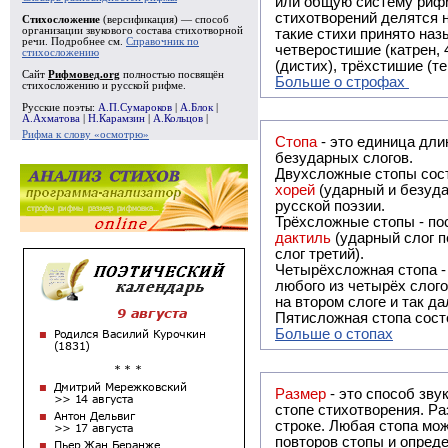
или общую систему рифм, и регулярно или периодически п
стихотворений делятся на строфы и т.о. являются строфическими. Ес
Стихосложение
(версификация) — способ
организации звукового состава стихотворной
такие стихи принято называть астрофическими. Самая популярная строфа в русской поэзии -
речи. Подробнее см.
Справочник по
четверостишие (катрен,
стихосложению
(дистих), трёхстишие (т
Сайт
Рифмовед.org
полностью посвящён
Больше о строфах
стихосложению и русской рифме.
Русские поэты:
А.П.Сумароков
|
А.Блок
|
А.Ахматова
|
Н.Карамзин
|
А.Кольцов
|
Рифма к слову «осмотрю»
Стопа
- это единица дли
безударных слогов.
Двухсложные стопы сост
хорей
(ударный и безуда
русской поэзии.
Трёхсложные стопы - пос
дактиль
(ударный слог п
слог третий).
Четырёхсложная стопа 
любого из четырёх слого
на втором слоге и так да
Пятисложная стопа состо
Больше о стопах
Размер
- это способ зву
стопе стихотворения. Ра
строке. Любая стопа мож
повторов стопы и опреде