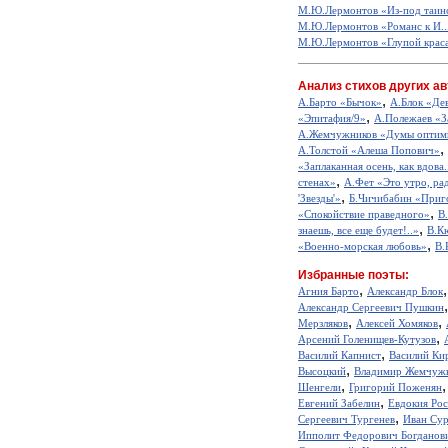
М.Ю.Лермонтов «Из-под таинс
М.Ю.Лермонтов «Романс к И..
М.Ю.Лермонтов «Глупой крас
Анализ стихов других ав
,
А.Барто «Бычок»
А.Блок «Де
,
«Эпитафия/9»
А.Полежаев «З
А.Жемчужников «Думы оптим
,
А.Толстой «Алеша Попович»
«Заплаканная осень, как вдова.
,
стенах»
А.Фет «Это утро, рад
,
'Звезды'»
Б.Чичибабин «Приг
,
«Спокойствие праведного»
В
,
знаешь, все еще будет!..»
В.К
,
«Военно-морская любовь»
В.
Избранные поэты:
,
Агния Барто
Александр Блок
Александр Сергеевич Пушкин
,
,
Мерзляков
Алексей Хомяков
,
Арсений Голенищев-Кутузов
,
Василий Капнист
Василий Ки
,
Высоцкий
Владимир Жемчуж
,
Шенгели
Григорий Поженян
,
Евгений Забелин
Евдокия Ро
,
Сергеевич Тургенев
Иван Сур
Ипполит Федорович Богданов