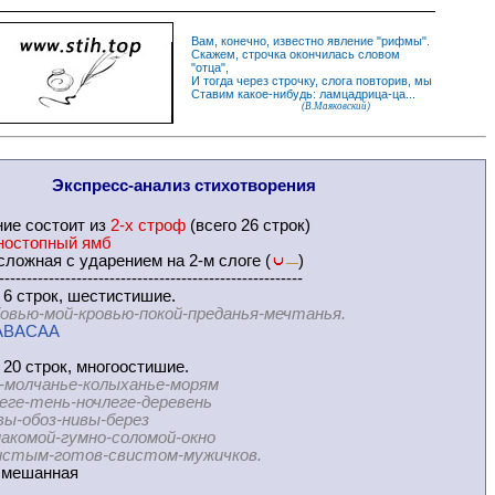
Вам, конечно, известно
явление
"
рифмы
".
Скажем,
строчка
окончилась словом
"
отца
",
И
тогда
через строчку, слога повторив, мы
Ставим какое-нибудь: ламцадрица-ца...
(В.Маяковский)
Экспресс-
анализ стихотворения
ние
состоит из
2-х строф
(всего 26 строк)
ностопный ямб
ложная с ударением на 2-м слоге (
)
—
-------------------------------------------------------
 6 строк, шестистишие.
овью-мой-кровью-покой-преданья-мечтанья.
ABACAA
 20 строк, многоостишие.
-молчанье-колыханье-морям
ень-ночлеге-деревень
оз-нивы-берез
ой-гумно-соломой-окно
-готов-свистом-мужичков.
мешанная