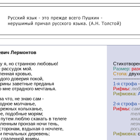
вич Лермонтов
у я, но странною любовью!
Cтихотворе
 рассудок мой.
Размер:
раз
ленная кровью,
Стопа:
двухс
дого доверия покой,
-----------------
арины заветные преданья
1-я
cтрофа
-
 мне отрадного мечтанья.
Рифмы:
люб
Рифмовка:
а что, не знаю сам -
лодное молчанье,
2-я
cтрофа
-
брежных колыханье,
Рифмы:
сам
ее, подобные морям;
телеге-т
путем люблю скакать в телеге
жнивы-об
ленным пронзая ночи тень,
незнаком
сторонам, вздыхая о ночлеге,
росистым
и печальных деревень;
Рифмовка:
с
спаленной жнивы,