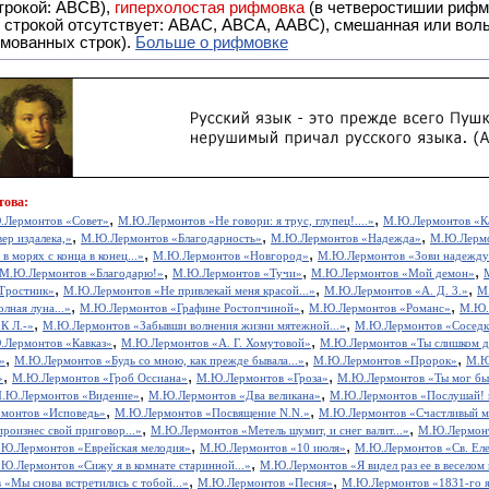
строкой: АBCB),
гиперхолостая рифмовка
(в четверостишии рифма
 ABAC, ABCA, AABC), смешанная или вольная рифмовка (рифмовка в сложных строфах с различными
мованных строк).
Больше о рифмовке
това:
,
,
.Лермонтов «Совет»
М.Ю.Лермонтов «Не говори: я трус, глупец!....»
М.Ю.Лермонтов «Как
,
,
,
ер издалека,»
М.Ю.Лермонтов «Благодарность»
М.Ю.Лермонтов «Надежда»
М.Ю.Лермо
,
,
 морях с конца в конец...»
М.Ю.Лермонтов «Новгород»
М.Ю.Лермонтов «Зови надежду 
,
,
,
М.Ю.Лермонтов «Благодарю!»
М.Ю.Лермонтов «Тучи»
М.Ю.Лермонтов «Мой демон»
,
,
,
Тростник»
М.Ю.Лермонтов «Не привлекай меня красой...»
М.Ю.Лермонтов «А. Д. 3.»
М.
,
,
,
лная луна...»
М.Ю.Лермонтов «Графине Ростопчиной»
М.Ю.Лермонтов «Романс»
М.Ю.
,
,
К Л.-»
М.Ю.Лермонтов «Забывши волнения жизни мятежной...»
М.Ю.Лермонтов «Соседк
,
,
Лермонтов «Кавказ»
М.Ю.Лермонтов «А. Г. Хомутовой»
М.Ю.Лермонтов «Ты слишком дл
,
,
,
»
М.Ю.Лермонтов «Будь со мною, как прежде бывала...»
М.Ю.Лермонтов «Пророк»
М.Ю.
,
,
,
»
М.Ю.Лермонтов «Гроб Оссиана»
М.Ю.Лермонтов «Гроза»
М.Ю.Лермонтов «Ты мог быт
,
,
.Ю.Лермонтов «Видение»
М.Ю.Лермонтов «Два великана»
М.Ю.Лермонтов «Послушай! в
,
,
монтов «Исповедь»
М.Ю.Лермонтов «Посвящение N.N.»
М.Ю.Лермонтов «Счастливый м
,
,
оизнес свой приговор...»
М.Ю.Лермонтов «Метель шумит, и снег валит...»
М.Ю.Лермонто
,
,
Ю.Лермонтов «Еврейская мелодия»
М.Ю.Лермонтов «10 июля»
М.Ю.Лермонтов «Св. Ел
,
Ю.Лермонтов «Сижу я в комнате старинной...»
М.Ю.Лермонтов «Я видел раз ее в веселом в
,
,
«Мы снова встретились с тобой...»
М.Ю.Лермонтов «Песня»
М.Ю.Лермонтов «1831-го 