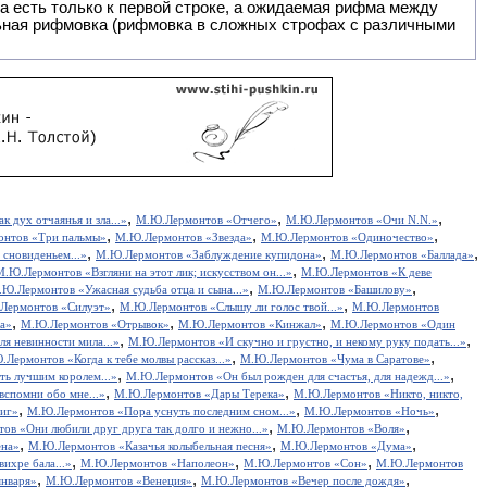
 есть только к первой строке, а ожидаемая рифма между
,
,
,
 дух отчаянья и зла...»
М.Ю.Лермонтов «Отчего»
М.Ю.Лермонтов «Очи N.N.»
,
,
,
нтов «Три пальмы»
М.Ю.Лермонтов «Звезда»
М.Ю.Лермонтов «Одиночество»
,
,
,
сновиденьем...»
М.Ю.Лермонтов «Заблуждение купидона»
М.Ю.Лермонтов «Баллада»
,
М.Ю.Лермонтов «Взгляни на этот лик; искусством он...»
М.Ю.Лермонтов «К деве
,
,
Ю.Лермонтов «Ужасная судьба отца и сына...»
М.Ю.Лермонтов «Башилову»
,
,
Лермонтов «Силуэт»
М.Ю.Лермонтов «Слышу ли голос твой...»
М.Ю.Лермонтов
,
,
,
а»
М.Ю.Лермонтов «Отрывок»
М.Ю.Лермонтов «Кинжал»
М.Ю.Лермонтов «Один
,
,
я невинности мила...»
М.Ю.Лермонтов «И скучно и грустно, и некому руку подать...»
,
,
Лермонтов «Когда к тебе молвы рассказ...»
М.Ю.Лермонтов «Чума в Саратове»
,
,
ь лучшим королем...»
М.Ю.Лермонтов «Он был рожден для счастья, для надежд...»
,
,
спомни обо мне...»
М.Ю.Лермонтов «Дары Терека»
М.Ю.Лермонтов «Никто, никто,
,
,
,
иг»
М.Ю.Лермонтов «Пора уснуть последним сном...»
М.Ю.Лермонтов «Ночь»
,
,
в «Они любили друг друга так долго и нежно...»
М.Ю.Лермонтов «Воля»
,
,
,
ена»
М.Ю.Лермонтов «Казачья колыбельная песня»
М.Ю.Лермонтов «Дума»
,
,
,
ихре бала...»
М.Ю.Лермонтов «Наполеон»
М.Ю.Лермонтов «Сон»
М.Ю.Лермонтов
,
,
,
января»
М.Ю.Лермонтов «Венеция»
М.Ю.Лермонтов «Вечер после дождя»