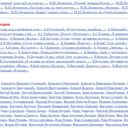
,
,
твенной, холодной полумаски...»
М.Ю.Лермонтов «Прощай, немытая Россия...»
М.Ю.Лер
,
,
,
.»
М.Ю.Лермонтов «Расстались мы, но твой портрет...»
М.Ю.Лермонтов «Молитва»
М.Ю
,
,
авице»
М.Ю.Лермонтов «Кавказ! далекая страна...»
М.Ю.Лермонтов «К глупой красавице»
торов:
,
,
вушка пела в церковном хоре»
А.И.Одоевский «Я разлучился с колыбели...»
А.Навроцкий «
,
,
ачем задумчивых очей...»
А.С.Грибоедов «Прости, Отечество!»
А.С.Пушкин «Я памятник 
,
,
,
иста»
А.Кольцов «Косарь»
А.Н.Апухтин «Сухие, редкие, нечаянные встречи...»
А.Плещее
,
,
А.Ф.Мерзляков «Среди долины ровныя...»
А.Хомяков «Новград»
А.Белый «Тело стихий»
,
,
,
,
..»
А.Бунина «На разлуку»
А.Д.Кантемир «О жизни спокойной»
А.Дельвиг «Любовь»
А
,
,
ость эта...»
Б.Ахмадулина «Опять в природе перемена...»
Б.Лившиц «Закат у дворцового
,
,
отовление борща»
Б.Окуджава «А мы с тобой, брат, из пехоты...»
В.Брюсов «Хорошо одном
,
.К.Тредиаковский «Я уж ныне не люблю, как похвальбу красну...»
В.Курочкин «Бедовый кр
,
,
,
юхельбекер «Жизнь»
В.Бенедиктов «Молитва»
В.Высоцкий «Баллада о гипсе»
В.Жемчужн
,
Раевский «Идиллия»
,
,
,
,
Александр Иванович Одоевский
Александр Навроцкий
Александр Николаевич Радищев
,
,
,
,
Александр Твардовский
Алексей Жемчужников
Алексей Кольцов
Алексей Николаевич А
,
,
,
,
,
Андрей Белый
Андрей Вознесенский
Андрей Дементьев
Анна Ахматова
Анна Бунина
А
,
,
,
,
,
Афанасий Фет
Белла Ахмадулина
Бенедикт Лившиц
Борис Пастернак
Борис Слуцкий
Бо
,
,
,
риллович Тредиаковский
Василий Курочкин
Василий Лебедев-Кумач
Велимир Хлебников
,
,
,
,
ников
Владимир Костров
Владимир Маяковский
Владимир Раевский
Владимир Соловьёв
,
,
,
,
,
Давид Самойлов
Даниил Хармс
Демьян Бедный
Денис Давыдов
Дмитрий Мережковски
,
,
,
,
,
стопчина
Зинаида Гиппиус
Иван Аксёнов
Иван Андреевич Крылов
Иван Бунин
Иван Ив
,
,
,
,
,
,
иков
Иван Франко
Игорь Северянин
Илья Резник
Илья Сельвинский
Илья Френкель
Ил
,
,
,
,
ич
Козьма Прутков
Кондратий Федорович Рылеев
Константин Батюшков
Константин Ва