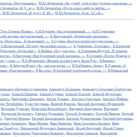
,
,
монтов «Предсказание»
М.Ю.Лермонтов «Не думай, чтоб я был достоин сожаленья...»
,
,
.Лермонтов «К Д...ву»
М.Ю.Лермонтов «Пусть я кого-нибудь люблю...»
,
,
,
М.Ю.Лермонтов «К другу В. Ш.»
М.Ю.Лермонтов «К кн. Л.Г-ой»
,
,
Утес Cтеньки Разина»
А.Н.Радищев «Час преблаженный...»
А.П.Сумароков
,
,
себе воздвиг нерукотворный...»
А.Твардовский «Армейский сапожник»
,
,
в «Ночь тиха... Едва колышет...»
А.Сурков «Бьется в тесной печурке огонь...»
,
,
,
А.Вознесенский «Почему два великих поэта...»
А.Дементьев «Гороскоп»
А.Ахматова
,
,
.Григорьев «Артисткке»
А.Майков «Под дождем»
А.Голенищев-Кутузов «В четырех
,
,
 моста»
Б.Пастернак «Как бронзовой золой жаровень...»
Б.Слуцкий «Поэты 'Правды' и
,
,
у у окна...»
В.А.Жуковский «Явление поэзии в виде Лалла Рук»
В.Капнист
,
,
,
итик»
В.Лебедев-Кумач «Ах, сам я не верил...»
В.Хлебников «Азия»
В.Тушнова «А
,
,
иков «Разочарование»
В.Костров «В берёзовой серебряной купели...»
В.Маяковский
,
,
,
Александр Петрович Сумароков
Александр Полежаев
Александр Сергеевич Грибоедов
,
,
,
,
пухтин
Алексей Плещеев
Алексей Сурков
Алексей Толстой
Алексей Федорович
,
,
,
,
нтиох Дмитриевич Кантемир
Антон Дельвиг
Аполлон Григорьев
Аполлон Майков
,
,
,
,
рис Чичибабин
Булат Окуджава
Валерий Брюсов
Василий Андреевич Жуковский
,
,
,
,
Вероника Тушнова
Вильгельм Кюхельбекер
Владимир Бенедиктов
Владимир
,
,
,
,
,
Владислав Ходасевич
Гавриил Державин
Георгий Адамович
Георгий Иванов
Георгий
,
,
,
,
,
й
Дмитрий Минаев
Евгений Баратынский
Евгений Долматовский
Евгений Евтушенко
,
,
,
,
анович Хемницер
Иван Мятлев
Иван Никитин
Иван Сергеевич Аксаков
Иван
,
,
,
,
ья Эренбург
Иннокентий Фёдорович Анненский
Иосиф Бродский
Иосиф Уткин
,
,
,
ншенкин
Константин Дмитриевич Бальмонт
Константин Симонов
Константин