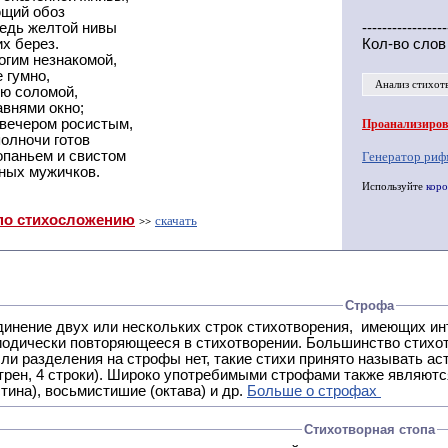
ющий обоз
редь желтой нивы
-----------------
х берез.
Кол-во слов
огим незнакомой,
 гумно,
Анализ стихот
ую соломой,
авнями окно;
 вечером росистым,
Проанализирова
олночи готов
опаньем и свистом
Генератор риф
яных мужичков.
Используйте
коро
по стихосложению
скачать
>>
Строфа
ух или нескольких строк стихотворения, имеющих интонационное сходство или общую систему рифм, и
 нет, такие стихи принято называть астрофическими. Самая популярная строфа в русской поэзии -
трен, 4 строки). Широко употребимыми строфами также являются
тина), восьмистишие (октава) и др.
Больше о строфах
Стихотворная стопа