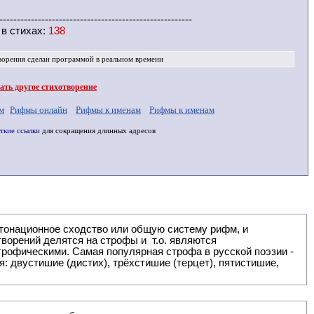
-------------------------------------------------------
 в
стихах
:
138
ворения
сделан программой в реальном времени
ть другое стихотворение
м
Рифмы онлайн
Рифмы к именам
Рифмы к именам
ткие ссылки
для сокращения длинных адресов
: двустишие (дистих), трёхстишие (терцет), пятистишие,