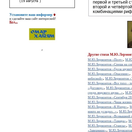
первой и третьей 
второй и четвёртой строкой отсутствует:
комбинациями риф
Установите наш информер
и сделайте ваш сайт интересней!
Код...
Другие
стихи М.Ю.Лермон
,
М.Ю.Лермонтов «Поэт»
М.Ю
М.Ю.Лермонтов «Спеша на сев
М.Ю.Лермонтов «Гроза шумит в
,
М.Ю.Лермонтов «Опасение»
,
небесной»
М.Ю.Лермонтов «
М.Ю.Лермонтов «Все тихо - по
,
«Договор»
М.Ю.Лермонтов «
,
среди людского шума...»
М.Ю.
М.Ю.Лермонтов «Сентября 28
М.Ю.Лермонтов «Чаша жизни
,
М.Ю.Лермонтов «К Нэере»
М
,
никто не усладил...»
М.Ю.Лер
М.Ю.Лермонтов «Всевышний пр
,
М.Ю.Лермонтов «Тамара»
М.
,
М.Ю.Лермонтов «Стансы»
М.
,
«Завещание»
М.Ю.Лермонтов 