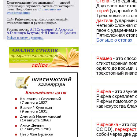
Стопа
- это едини
Стихосложение
(версификация) — способ
Двухсложные стопы
организации звукового состава стихотворной
речи. Подробнее см.
Справочник по
хорей
(ударный и б
стихосложению
Трёхсложные стопы
Сайт
Рифмовед.org
полностью посвящён
дактиль
(ударный с
стихосложению и русской рифме.
Четырёхсложная с
Русские поэты:
А.П.Сумароков
|
А.Ахматова
|
пеон с ударением н
А.Голенищев-Кутузов
|
Ф.Н.Глинка
|
Н.Гумилев
|
Пятисложная стопа
Рифма к слову «дикарю»
Больше о стопах
Размер
- это спосо
стихотворения повт
одного до восьми,
трехстопный анапе
Рифма
Рифма
скрепляет с
Рифмы
помогают р
как искусства бла
Рифмовка
- это по
СС DD),
перекрёст
собой ч