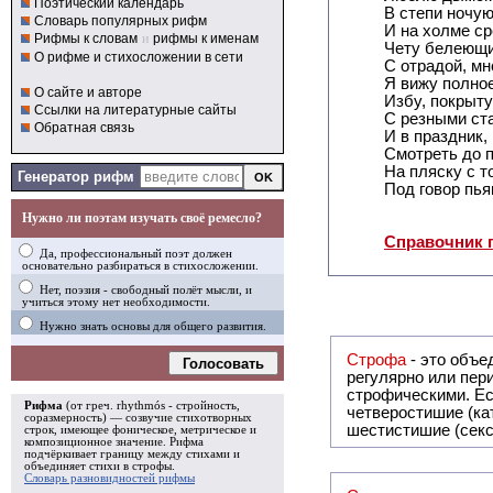
Поэтический календарь
В степи ночу
Словарь популярных рифм
И на холме с
Рифмы к словам
и
рифмы к именам
Чету белеющи
О рифме и стихосложении в сети
С отрадой, мн
Я вижу полное
О сайте и авторе
Избу, покрыт
Ссылки на литературные сайты
С резными ст
Обратная связь
И в праздник,
Смотреть до п
На пляску с т
Генератор рифм
Под говор пь
Нужно ли поэтам изучать своё ремесло?
Справочник 
Да, профессиональный поэт должен
основательно разбираться в стихосложении.
Нет, поэзия - свободный полёт мысли, и
учиться этому нет необходимости.
Нужно знать основы для общего развития.
Строфа
- это объединение дв
Голосовать
регулярно или периодически повторяющееся в стихотворении. Большинство стихотворений делятся на строфы и т.о. являются
строфическими. Если разделения на строфы
Рифма
(от греч. rhythmós - стройность,
четверостишие (ка
соразмерность) — созвучие стихотворных
шестистишие (секс
строк, имеющее фоническое, метрическое и
композиционное значение.
Рифма
подчёркивает границу между стихами и
объединяет стихи в
строфы
.
Словарь разновидностей рифмы