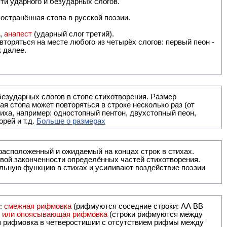
ти ударного и безударных слогов.
остранённая стопа в русской поэзии.
),
анапест
(ударный слог третий).
вторяться на месте любого из четырёх слогов: первый пеон -
к далее.
безударных слогов в стопе стихотворения. Размер
ая стопа может повторяться в строке несколько раз (от
тиха, например: одностопный пентон, двухстопный пеон,
рей и т.д.
Больше о размерах
ак правило, расположенный и ожидаемый на концах строк в стихах.
вой законченности определённых частей стихотворения.
льную функцию в стихах и усиливают воздействие поэзии
и:
смежная рифмовка
(рифмуются соседние строки: AA ВВ
я или опоясывающая рифмовка
(строки рифмуются между
я рифмовка в четверостишии с отсутствием рифмы между