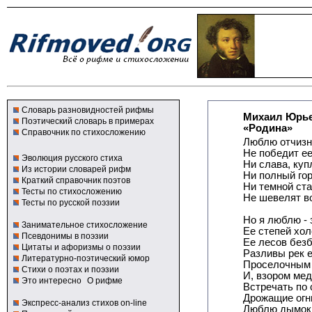
Словарь разновидностей рифмы
Михаил Юрье
Поэтический словарь в примерах
«Родина»
Справочник по стихосложению
Люблю отчизн
Не победит ее
Эволюция русского стиха
Ни слава, куп
Из истории словарей рифм
Ни полный гор
Краткий справочник поэтов
Ни темной ст
Тесты по стихосложению
Не шевелят во
Тесты по русской поэзии
Но я люблю - з
Занимательное стихосложение
Ее степей хо
Псевдонимы в поэзии
Ее лесов без
Цитаты и афоризмы о поэзии
Разливы рек 
Литературно-поэтический юмор
Проселочным 
Стихи о поэтах и поэзии
И, взором мед
Это интересно
О рифме
Встречать по 
Дрожащие огн
Экспресс-анализ стихов on-line
Люблю дымок 