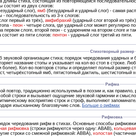
ца длины стиха, состоящая из повторяющейся последовательнос
 состоят из двух слогов:
езударный слог),
ямб
(безударный и ударный слог) - самая расп
 - последовательность из 3-х слогов:
лог первый из трёх),
амфибрахий
(ударный слог второй из трёх
топа -
пеон
- четыре слога, где ударный слог может регулярно по
а первом слоге, второй пеон - с ударением на втором слоге и та
 состоит из пяти слогов:
пентон
- ударный слог третий из пяти.
Стихотворный размер
б звуковой организации стиха; порядок чередования ударных и 
оряет название стопы и указывает на кол-во стоп в строке. Люб
 и более). Кол-во повторов стопы и определяет полный размер с
ст, четырёхстопный ямб, пятистопный дактиль, шестистопный хо
Рифма
- это звуковой повтор, традиционно используемый в поэзии и, к
обой строки и вызывает ощущение звуковой гармонии и смысло
итмическому восприятию строк и строф, выполняют запоминате
годаря изысканному благозвучию слов.
Больше о рифмах
Рифмовка
рядок чередования рифм в стихах. Основные способы рифмовк
ная рифмовка
(строки рифмуются через одну: ABAB),
кольцева
ерез две другие строки со смежной рифмовкой: ABBA),
холостая
(частична