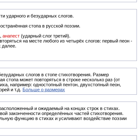
ти ударного и безударных слогов.
остранённая стопа в русской поэзии.
),
анапест
(ударный слог третий).
вторяться на месте любого из четырёх слогов: первый пеон -
к далее.
безударных слогов в стопе стихотворения. Размер
ая стопа может повторяться в строке несколько раз (от
тиха, например: одностопный пентон, двухстопный пеон,
рей и т.д.
Больше о размерах
ак правило, расположенный и ожидаемый на концах строк в стихах.
вой законченности определённых частей стихотворения.
льную функцию в стихах и усиливают воздействие поэзии