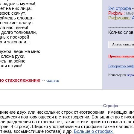
ь рядом с мужем!
ет на них лица:
3-я
cтрофа
-
воют, скачут,
Рифмы:
мне
поймешь словца -
Рифмовка:
ненькие, плачут.
а нас, ей-ей!
-----------------
 долго толковали,
Кол-во слов
ных поскорей
 и закопали...
Анализ стихот
лужба! верь же мне:
 сложа руки,
Проанализирова
ись на войне,
али штуки!
Генератор риф
Используйте
коро
по стихосложению
скачать
>>
Строфа
ух или нескольких строк стихотворения, имеющих интонационное сходство или общую систему рифм, и
 нет, такие стихи принято называть астрофическими. Самая популярная строфа в русской поэзии -
трен, 4 строки). Широко употребимыми строфами также являются
тина), восьмистишие (октава) и др.
Больше о строфах