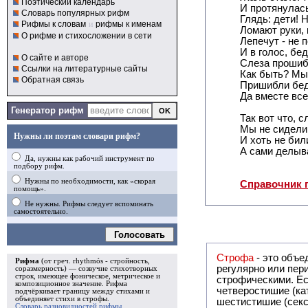
Поэтический календарь
И протянулас
Словарь популярных рифм
Глядь: дети! Н
Рифмы к словам
и
рифмы к именам
Ломают руки, 
О рифме и стихосложении в сети
Лепечут - не 
И в голос, бед
О сайте и авторе
Слеза прошибл
Ссылки на литературные сайты
Как быть? Мы
Обратная связь
Пришибли бед
Да вместе всех
Генератор рифм
Так вот что, с
Мы не сидели
Нужны ли поэтам словари рифм?
И хоть не бил
А сами делыв
Да, нужны как рабочий инструмент по
подбору рифм.
Нужны по необходимости, как «скорая
Справочник 
помощь».
Не нужны. Рифмы следует вспоминать
самостоятельно.
Голосовать
Строфа
- это объединение дв
Рифма
(от греч. rhythmós - стройность,
регулярно или периодически повторяющееся в стихотворении. Большинство стихотворений делятся на строфы и т.о. являются
соразмерность) — созвучие стихотворных
строк, имеющее фоническое, метрическое и
строфическими. Если разделения на строфы
композиционное значение.
Рифма
четверостишие (ка
подчёркивает границу между стихами и
объединяет стихи в
строфы
.
шестистишие (секс
Словарь разновидностей рифмы