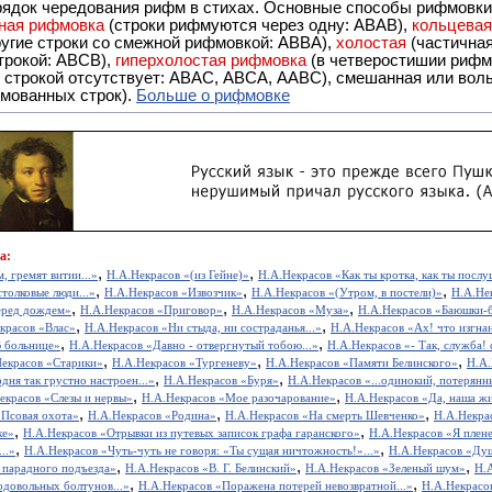
рядок чередования рифм в стихах. Основные способы рифмовк
ная рифмовка
(строки рифмуются через одну: ABAB),
кольцева
ерез две другие строки со смежной рифмовкой: ABBA),
холостая
(частична
строкой: АBCB),
гиперхолостая рифмовка
(в четверостишии рифма
 ABAC, ABCA, AABC), смешанная или вольная рифмовка (рифмовка в сложных строфах с различными
мованных строк).
Больше о рифмовке
а:
,
,
, гремят витии...»
Н.А.Некрасов «(из Гейне)»
Н.А.Некрасов «Как ты кротка, как ты послу
,
,
,
толковые люди...»
Н.А.Некрасов «Извозчик»
Н.А.Некрасов «(Утром, в постели)»
Н.А.Не
,
,
,
еред дождем»
Н.А.Некрасов «Приговор»
Н.А.Некрасов «Муза»
Н.А.Некрасов «Баюшки-
,
,
красов «Влас»
Н.А.Некрасов «Ни стыда, ни состраданья...»
Н.А.Некрасов «Ах! что изгнань
,
,
В больнице»
Н.А.Некрасов «Давно - отвергнутый тобою...»
Н.А.Некрасов «- Так, служба! с
,
,
,
екрасов «Старики»
Н.А.Некрасов «Тургеневу»
Н.А.Некрасов «Памяти Белинского»
Н.А.
,
,
дня так грустно настроен...»
Н.А.Некрасов «Буря»
Н.А.Некрасов «...одинокий, потерянны
,
,
екрасов «Слезы и нервы»
Н.А.Некрасов «Мое разочарование»
Н.А.Некрасов «Да, наша жи
,
,
,
«Псовая охота»
Н.А.Некрасов «Родина»
Н.А.Некрасов «На смерть Шевченко»
Н.А.Некрас
,
,
ке»
Н.А.Некрасов «Отрывки из путевых записок графа гаранского»
Н.А.Некрасов «Я пленен
,
,
..»
Н.А.Некрасов «Чуть-чуть не говоря: «Ты сущая ничтожность!»...»
Н.А.Некрасов «Душ
,
,
,
 парадного подъезда»
Н.А.Некрасов «В. Г. Белинский»
Н.А.Некрасов «Зеленый шум»
Н.
,
,
довольных болтунов...»
Н.А.Некрасов «Поражена потерей невозвратной...»
Н.А.Некрасов