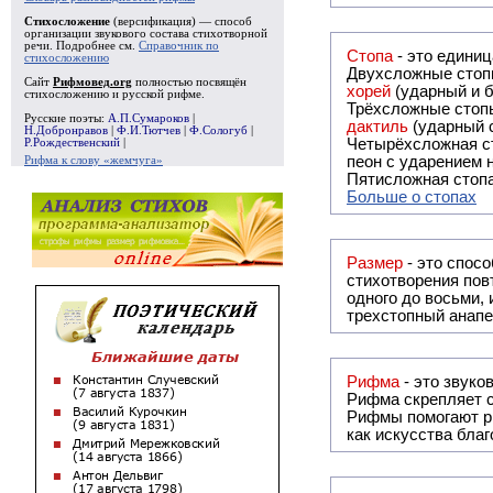
Стихосложение
(версификация) — способ
организации звукового состава стихотворной
речи. Подробнее см.
Справочник по
Стопа
- это едини
стихосложению
Двухсложные стопы
Сайт
Рифмовед.org
полностью посвящён
хорей
(ударный и б
стихосложению и русской рифме.
Трёхсложные стопы
Русские поэты:
А.П.Сумароков
|
дактиль
(ударный с
Н.Добронравов
|
Ф.И.Тютчев
|
Ф.Сологуб
|
Четырёхсложная с
Р.Рождественский
|
пеон с ударением н
Рифма к слову «жемчуга»
Пятисложная стопа
Больше о стопах
Размер
- это спосо
стихотворения повт
одного до восьми,
трехстопный анапе
Рифма
Рифма
скрепляет с
Рифмы
помогают р
как искусства бла