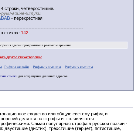
 4 строки, четверостишие.
-руки-войне-штуки.
ABAB
- перекрёстная
-------------------------------------------------------
 в
стихах
:
142
ворения
сделан программой в реальном времени
ть другое стихотворение
м
Рифмы онлайн
Рифмы к именам
Рифмы к именам
ткие ссылки
для сокращения длинных адресов
: двустишие (дистих), трёхстишие (терцет), пятистишие,