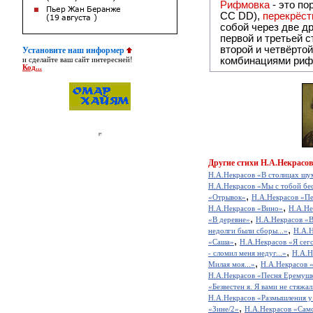
Рифмовка
- это по
СС DD),
перекрёст
собой ч
первой и третьей 
второй и четвёртой строкой отсутствует:
Установите наш информер
комбинациями риф
и сделайте ваш сайт интересней!
Код...
Другие
стихи Н.А.Некрасов
Н.А.Некрасов «В столицах шум
Н.А.Некрасов «Мы с тобой бес
,
«Отрывок»
Н.А.Некрасов «П
,
Н.А.Некрасов «Вино»
Н.А.Не
,
«В деревне»
Н.А.Некрасов «
,
недолги были сборы...»
Н.А.Н
,
«Саша»
Н.А.Некрасов «Я сего
,
- сломил меня недуг...»
Н.А.Н
,
Милая моя...»
Н.А.Некрасов 
Н.А.Некрасов «Песня Еремуш
«Безвестен я. Я вами не стяжал.
Н.А.Некрасов «Размышления у
,
«Зине/2»
Н.А.Некрасов «Само