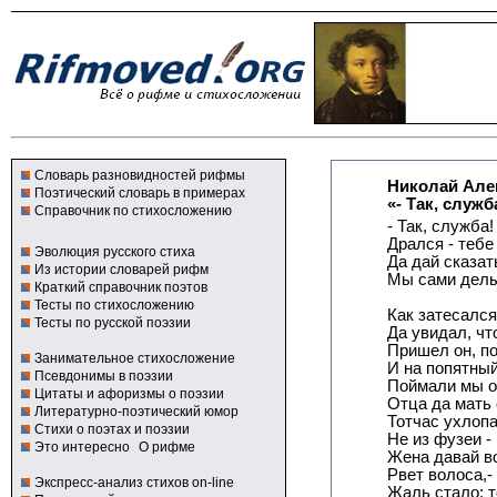
Словарь разновидностей рифмы
Николай Але
Поэтический словарь в примерах
«- Так, служб
Справочник по стихосложению
- Так, служба!
Дрался - тебе 
Эволюция русского стиха
Да дай сказат
Из истории словарей рифм
Мы сами делы
Краткий справочник поэтов
Тесты по стихосложению
Как затесался
Тесты по русской поэзии
Да увидал, чт
Пришел он, п
Занимательное стихосложение
И на попятный
Псевдонимы в поэзии
Поймали мы о
Цитаты и афоризмы о поэзии
Отца да мать 
Литературно-поэтический юмор
Тотчас ухлоп
Стихи о поэтах и поэзии
Не из фузеи -
Это интересно
О рифме
Жена давай во
Рвет волоса,-
Экспресс-анализ стихов on-line
Жаль стало: т