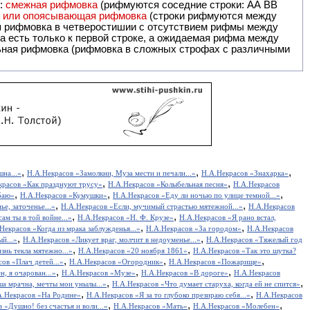
и:
смежная рифмовка
(рифмуются соседние строки: AA ВВ
я или опоясывающая рифмовка
(строки рифмуются между
я рифмовка в четверостишии с отсутствием рифмы между
 есть только к первой строке, а ожидаемая рифма между
,
,
,
шна...»
Н.А.Некрасов «Замолкни, Муза мести и печали...»
Н.А.Некрасов «Знахарка»
,
,
красов «Как празднуют трусу»
Н.А.Некрасов «Колыбельная песня»
Н.А.Некрасов
,
,
,
баю»
Н.А.Некрасов «Кумушки»
Н.А.Некрасов «Еду ли ночью по улице темной...»
,
,
е, заточенье...»
Н.А.Некрасов «Если, мучимый страстью мятежной...»
Н.А.Некрасов
,
,
ам ты в той войне...»
Н.А.Некрасов «Н. Ф. Крузе»
Н.А.Некрасов «Я рано встал,
,
,
Некрасов «Когда из мрака заблужденья...»
Н.А.Некрасов «За городом»
Н.А.Некрасов
,
,
й...»
Н.А.Некрасов «Ликует враг, молчит в недоуменье...»
Н.А.Некрасов «Тяжелый год
,
,
знь текла мятежно...»
Н.А.Некрасов «20 ноября 1861»
Н.А.Некрасов «Так это шутка?
,
,
,
ов «Плач детей...»
Н.А.Некрасов «Огородник»
Н.А.Некрасов «Пожарище»
,
,
,
, я очарован...»
Н.А.Некрасов «Музе»
Н.А.Некрасов «В дороге»
Н.А.Некрасов
,
,
а мрачна, мечты мои унылы...»
Н.А.Некрасов «Что думает старуха, когда ей не спится»
,
,
А.Некрасов «На Родине»
Н.А.Некрасов «Я за то глубоко презираю себя...»
Н.А.Некрасов
,
,
,
 «Душно! без счастья и воли...»
Н.А.Некрасов «Мать»
Н.А.Некрасов «Молебен»