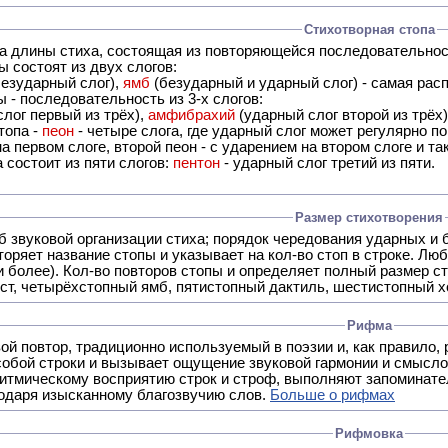
Стихотворная стопа
ца длины стиха, состоящая из повторяющейся последовательнос
 состоят из двух слогов:
езударный слог),
ямб
(безударный и ударный слог) - самая расп
 - последовательность из 3-х слогов:
лог первый из трёх),
амфибрахий
(ударный слог второй из трёх
топа -
пеон
- четыре слога, где ударный слог может регулярно по
а первом слоге, второй пеон - с ударением на втором слоге и та
 состоит из пяти слогов:
пентон
- ударный слог третий из пяти.
Размер стихотворения
б звуковой организации стиха; порядок чередования ударных и 
оряет название стопы и указывает на кол-во стоп в строке. Люб
 и более). Кол-во повторов стопы и определяет полный размер с
ст, четырёхстопный ямб, пятистопный дактиль, шестистопный хо
Рифма
- это звуковой повтор, традиционно используемый в поэзии и, к
обой строки и вызывает ощущение звуковой гармонии и смысло
итмическому восприятию строк и строф, выполняют запоминате
годаря изысканному благозвучию слов.
Больше о рифмах
Рифмовка