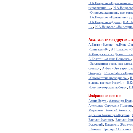
Н.А.Некрасов «Нравственный 
,
несравненно...»
Н.А.Некрасов
«О письма женщины, нам мило
Н.А.Некрасов «Признания тр
,
Н.А.Некрасов «Дума»
Н.А.Не
,
...»
Н.А.Некрасов «На псарне
Анализ стихов других ав
,
А.Барто «Бычок»
А.Блок «Де
,
«Эпитафия/9»
А.Полежаев «З
А.Жемчужников «Думы оптим
,
А.Толстой «Алеша Попович»
«Заплаканная осень, как вдова.
,
стенах»
А.Фет «Это утро, рад
,
'Звезды'»
Б.Чичибабин «Приг
,
«Спокойствие праведного»
В
,
знаешь, все еще будет!..»
В.К
,
«Военно-морская любовь»
В.
Избранные поэты:
,
Агния Барто
Александр Блок
Александр Сергеевич Пушкин
,
,
Мерзляков
Алексей Хомяков
,
Арсений Голенищев-Кутузов
,
Василий Капнист
Василий Ки
,
Высоцкий
Владимир Жемчуж
,
Шенгели
Григорий Поженян