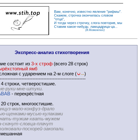
Вам, конечно, известно
явление
"
рифмы
".
Скажем,
строчка
окончилась словом
"
отца
",
И
тогда
через строчку, слога повторив, мы
Ставим какое-нибудь: ламцадрица-ца...
(В.Маяковский)
Экспресс-
анализ стихотворения
ние
состоит из
3-х строф
(всего 28 строк)
ырёхстопный ямб
ложная с ударением на 2-м слоге (
)
—
-------------------------------------------------------
 4 строки, четверостишие.
не-руки-мне-штуки.
ABAB
- перекрёстная
 20 строк, многоостишие.
нцуз-мало-конфуз-драло
нками-мусью-кулаками
-тужим-хвать-мужем
чут-словца-плачут
али-поскорей-закопали.
мешанная