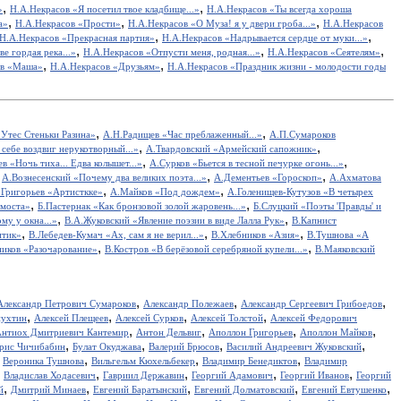
,
,
»
Н.А.Некрасов «Я посетил твое кладбище...»
Н.А.Некрасов «Ты всегда хороша
,
,
,
а»
Н.А.Некрасов «Прости»
Н.А.Некрасов «О Муза! я у двери гроба...»
Н.А.Некрасов
,
,
Н.А.Некрасов «Прекрасная партия»
Н.А.Некрасов «Надрывается сердце от муки...»
,
,
,
е гордая река...»
Н.А.Некрасов «Отпусти меня, родная...»
Н.А.Некрасов «Сеятелям»
,
,
ов «Маша»
Н.А.Некрасов «Друзьям»
Н.А.Некрасов «Праздник жизни - молодости годы
,
,
Утес Cтеньки Разина»
А.Н.Радищев «Час преблаженный...»
А.П.Сумароков
,
,
себе воздвиг нерукотворный...»
А.Твардовский «Армейский сапожник»
,
,
в «Ночь тиха... Едва колышет...»
А.Сурков «Бьется в тесной печурке огонь...»
,
,
,
А.Вознесенский «Почему два великих поэта...»
А.Дементьев «Гороскоп»
А.Ахматова
,
,
.Григорьев «Артисткке»
А.Майков «Под дождем»
А.Голенищев-Кутузов «В четырех
,
,
 моста»
Б.Пастернак «Как бронзовой золой жаровень...»
Б.Слуцкий «Поэты 'Правды' и
,
,
у у окна...»
В.А.Жуковский «Явление поэзии в виде Лалла Рук»
В.Капнист
,
,
,
итик»
В.Лебедев-Кумач «Ах, сам я не верил...»
В.Хлебников «Азия»
В.Тушнова «А
,
,
иков «Разочарование»
В.Костров «В берёзовой серебряной купели...»
В.Маяковский
,
,
,
Александр Петрович Сумароков
Александр Полежаев
Александр Сергеевич Грибоедов
,
,
,
,
пухтин
Алексей Плещеев
Алексей Сурков
Алексей Толстой
Алексей Федорович
,
,
,
,
нтиох Дмитриевич Кантемир
Антон Дельвиг
Аполлон Григорьев
Аполлон Майков
,
,
,
,
рис Чичибабин
Булат Окуджава
Валерий Брюсов
Василий Андреевич Жуковский
,
,
,
,
Вероника Тушнова
Вильгельм Кюхельбекер
Владимир Бенедиктов
Владимир
,
,
,
,
,
Владислав Ходасевич
Гавриил Державин
Георгий Адамович
Георгий Иванов
Георгий
,
,
,
,
,
й
Дмитрий Минаев
Евгений Баратынский
Евгений Долматовский
Евгений Евтушенко