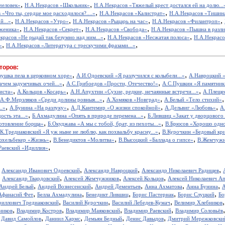
,
,
человек»
Н.А.Некрасов «Школьник»
Н.А.Некрасов «Тяжелый крест достался ей на долю...
,
,
 «Что ты, сердце мое расходилося?....»
Н.А.Некрасов «Калистрат»
Н.А.Некрасов «Тишин
,
,
,
,
й...»
Н.А.Некрасов «Утро»
Н.А.Некрасов «Рыцарь на час»
Н.А.Некрасов «Филантроп»
,
,
,
уженика»
Н.А.Некрасов «Секрет»
Н.А.Некрасов «Свобода»
Н.А.Некрасов «Пышна в разлив
,
,
красов «Не рыдай так безумно над ним...»
Н.А.Некрасов «Несжатая полоса»
Н.А.Некрас
,
,
»
Н.А.Некрасов «Литература с трескучими фразами...»
торов:
,
,
вушка пела в церковном хоре»
А.И.Одоевский «Я разлучился с колыбели...»
А.Навроцкий «
,
,
ачем задумчивых очей...»
А.С.Грибоедов «Прости, Отечество!»
А.С.Пушкин «Я памятник 
,
,
,
иста»
А.Кольцов «Косарь»
А.Н.Апухтин «Сухие, редкие, нечаянные встречи...»
А.Плещее
,
,
А.Ф.Мерзляков «Среди долины ровныя...»
А.Хомяков «Новград»
А.Белый «Тело стихий»
,
,
,
,
..»
А.Бунина «На разлуку»
А.Д.Кантемир «О жизни спокойной»
А.Дельвиг «Любовь»
А
,
,
ость эта...»
Б.Ахмадулина «Опять в природе перемена...»
Б.Лившиц «Закат у дворцового
,
,
отовление борща»
Б.Окуджава «А мы с тобой, брат, из пехоты...»
В.Брюсов «Хорошо одном
,
.К.Тредиаковский «Я уж ныне не люблю, как похвальбу красну...»
В.Курочкин «Бедовый кр
,
,
,
юхельбекер «Жизнь»
В.Бенедиктов «Молитва»
В.Высоцкий «Баллада о гипсе»
В.Жемчужн
,
Раевский «Идиллия»
,
,
,
,
Александр Иванович Одоевский
Александр Навроцкий
Александр Николаевич Радищев
,
,
,
,
Александр Твардовский
Алексей Жемчужников
Алексей Кольцов
Алексей Николаевич А
,
,
,
,
,
Андрей Белый
Андрей Вознесенский
Андрей Дементьев
Анна Ахматова
Анна Бунина
А
,
,
,
,
,
Афанасий Фет
Белла Ахмадулина
Бенедикт Лившиц
Борис Пастернак
Борис Слуцкий
Бо
,
,
,
риллович Тредиаковский
Василий Курочкин
Василий Лебедев-Кумач
Велимир Хлебников
,
,
,
,
ников
Владимир Костров
Владимир Маяковский
Владимир Раевский
Владимир Соловьёв
,
,
,
,
,
Давид Самойлов
Даниил Хармс
Демьян Бедный
Денис Давыдов
Дмитрий Мережковски