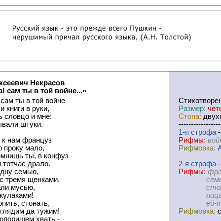
ксеевич Некрасов
а! сам ты в той войне...»
 сам ты в той войне
Cтихотворе
и книги в руки,
Размер:
чет
ь словцо и мне:
Стопа:
двухс
вали штуки.
-----------------
1-я
cтрофа
-
 к нам француз
Рифмы:
вой
о проку мало,
Рифмовка:
омнишь ты, в конфуз
 тотчас драло.
2-я
cтрофа
-
дну семью,
Рифмы:
фра
с тремя щенками.
семью-ще
али мусью,
стонать
 кулаками!
лица-ска
пить, стонать,
ей-толков
 глядим да тужим!
Рифмовка:
с
опорищем хвать -