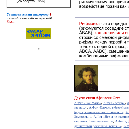
ритмическому восприяти
воздействие поэзии как
Установите наш информер
и сделайте ваш сайт интересней!
Код...
Рифмовка
- это порядок
(рифмуются соседние ст
ABAB),
кольцевая или 
строки со смежной рифм
рифмы между первой и т
только к первой строке,
ABCA, AABC), смешанная или вольная рифмовка (рифмовка в сложных строфах с различными
комбинациями рифмован
Другие
стихи Афанасия Фета:
,
,
А.Фет «Ave Maria»
А.Фет «Вечер»
А
,
зарею...»
А.Фет «Влачась в бездействи
,
буду я, в молчаньи ночи тайной...»
А.
,
Замирает...»
А.Фет «Нет, я не изменил
,
старимся. Зима недалека...»
А.Фет «Ду
,
душист твой роскошный венок...»
А.Ф