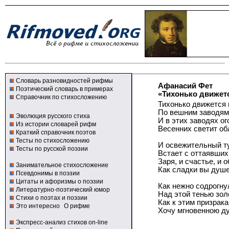
Словарь разновидностей рифмы
Афанасий Фет
Поэтический словарь в примерах
«Тихонько движетс
Справочник по стихосложению
Тихонько движется 
По вешним заводям 
Эволюция русского стиха
И в этих заводях ог
Из истории словарей рифм
Весенних светит об
Краткий справочник поэтов
Тесты по стихосложению
И освежительный т
Тесты по русской поэзии
Встает с оттаявших
Заря, и счастье, и 
Занимательное стихосложение
Как сладки вы душе
Псевдонимы в поэзии
Цитаты и афоризмы о поэзии
Как нежно содрогну
Литературно-поэтический юмор
Над этой тенью зол
Стихи о поэтах и поэзии
Как к этим призрак
Это интересно
О рифме
Хочу мгновенною д
Экспресс-анализ стихов on-line