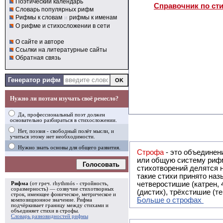
Поэтический календарь
Справочник по ст
Словарь популярных рифм
Рифмы к словам
и
рифмы к именам
О рифме и стихосложении в сети
О сайте и авторе
Ссылки на литературные сайты
Обратная связь
Генератор рифм
Нужно ли поэтам изучать своё ремесло?
Да, профессиональный поэт должен
основательно разбираться в стихосложении.
Нет, поэзия - свободный полёт мысли, и
учиться этому нет необходимости.
Нужно знать основы для общего развития.
Строфа
- это объединение двух и
или общую систему рифм, и регулярно или периодически п
Голосовать
стихотворений делятся на строфы и т.о. являются строфическими. Ес
такие стихи принято называть астрофическими. Самая популярная строфа в русской поэзии -
четверостишие (катрен,
Рифма
(от греч. rhythmós - стройность,
соразмерность) — созвучие стихотворных
(дистих), трёхстишие (т
строк, имеющее фоническое, метрическое и
Больше о строфах
композиционное значение.
Рифма
подчёркивает границу между стихами и
объединяет стихи в
строфы
.
Словарь разновидностей рифмы