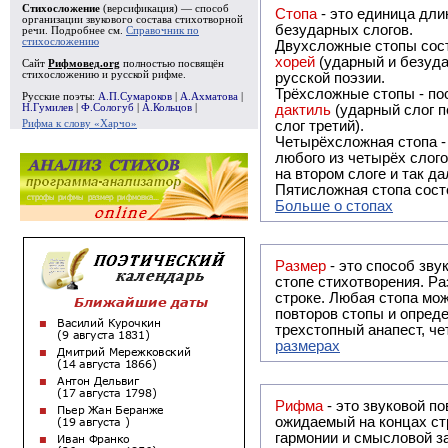
Стихосложение
(версификация) — способ
Стопа
- это единица дли
организации звукового состава стихотворной
безударных слогов.
речи. Подробнее см.
Справочник по
стихосложению
Двухсложные стопы сост
хорей
(ударный и безуда
Сайт
Рифмовед.org
полностью посвящён
стихосложению и русской рифме.
русской поэзии.
Трёхсложные стопы - пос
Русские поэты:
А.П.Сумароков
|
А.Ахматова
|
Н.Гумилев
|
Ф.Сологуб
|
А.Кольцов
|
дактиль
(ударный слог п
Рифма к слову «Харчо»
слог третий).
Четырёхсложная стопа 
любого из четырёх слого
на втором слоге и так да
Пятисложная стопа состо
Больше о стопах
Размер
- это способ зву
стопе стихотворения. Ра
строке. Любая стопа мож
повторов стопы и опреде
трехстопный анапест, че
размерах
Рифма
- это звуковой повтор, традиционно используемый в поэзии и, как прав
ожидаемый на концах ст
гармонии и смысловой з