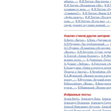
,
забытьи...»
Ф.И.Тютчев «Как птичка, р
,
Ф.И.Тютчев «Итальянская villa»
Ф.И.
,
остывшая от зною...»
Ф.И.Тютчев «Од
,
«Славянам/2»
Ф.И.Тютчев «Князю А.
,
«Арфа скальда»
Ф.И.Тютчев «Послед
,
силы...»
Ф.И.Тютчев «Я очи знал, - о, 
,
сладко дремлет сад темно-зеленый...»
Анализ стихов других авторов:
,
А.Барто «Бычок»
А.Блок «Девушка пе
,
А.Н.Радищев «Час преблаженный...»
А.С.Пушкин «Я памятник себе воздвиг
,
«Косарь»
А.Н.Апухтин «Сухие, редкие
,
А.Толстой «Алеша Попович»
А.Ф.Мер
,
великих поэта...»
А.Дементьев «Горос
,
А.Дельвиг «Любовь»
А.Григорьев «А
Б.Ахмадулина «Опять в природе перем
,
'Правды' и 'Звезды'»
Б.Чичибабин «Пр
В.А.Жуковский «Явление поэзии в виде
,
красну...»
В.Курочкин «Бедовый крит
,
В.Кюхельбекер «Жизнь»
В.Бенедикто
,
купели...»
В.Маяковский «Военно-мор
Избранные поэты:
,
,
Агния Барто
Александр Блок
Алекса
,
Александр Полежаев
Александр Серг
,
Алексей Николаевич Апухтин
Алексе
,
Андрей Вознесенский
Андрей Демент