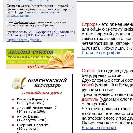
Стихосложение
(версификация) — способ
организации звукового состава стихотворной
речи. Подробнее см.
Справочник по
стихосложению
Сайт
Рифмовед.org
полностью посвящён
Строфа
- это объединение двух и
стихосложению и русской рифме.
или общую систему рифм, и регулярно или периодически п
Русские поэты:
А.П.Сумароков
|
К.Д.Бальмонт
|
стихотворений делятся на строфы и т.о. являются строфическими. Ес
Я.Полонский
|
Ф.И.Тютчев
|
Ф.И.Тютчев
|
такие стихи принято называть астрофическими. Самая популярная строфа в русской поэзии -
Рифма к слову «драпах»
четверостишие (катрен,
(дистих), трёхстишие (т
Больше о строфах
Стопа
- это единица дли
безударных слогов.
Двухсложные стопы сост
хорей
(ударный и безуда
русской поэзии.
Трёхсложные стопы - пос
дактиль
(ударный слог п
слог третий).
Четырёхсложная стопа 
любого из четырёх слого
на втором слоге и так да
Пятисложная стопа состо
Больше о стопах