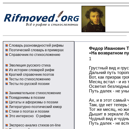
Словарь разновидностей рифмы
Федор Иванович 
Поэтический словарь в примерах
«На возвратном пу
Справочник по стихосложению
1
Эволюция русского стиха
Грустный вид и грус
Из истории словарей рифм
Дальний путь торопи
Краткий справочник поэтов
Вот, как призрак гр
Тесты по стихосложению
Месяц встал - и из
Тесты по русской поэзии
Осветил безлюдный 
Путь далек - не уны
Занимательное стихосложение
Псевдонимы в поэзии
Ах, и в этот самый 
Цитаты и афоризмы о поэзии
Там, где нет теперь 
Литературно-поэтический юмор
Тот же месяц, но жи
Стихи о поэтах и поэзии
Дышит в зеркале Ле
Это интересно
О рифме
Чудный вид и чудны
Путь далек - не всп
Экспресс-анализ стихов on-line