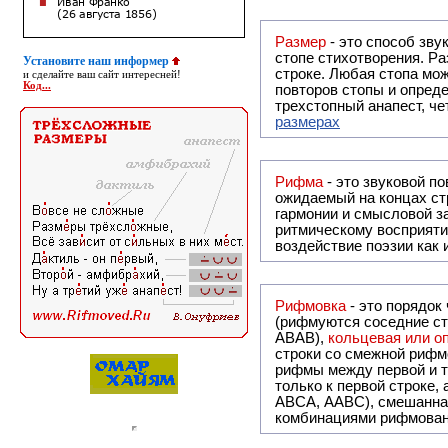
Размер
- это способ зву
стопе стихотворения. Ра
Установите наш информер
строке. Любая стопа мож
и сделайте ваш сайт интересней!
Код...
повторов стопы и опреде
трехстопный анапест, че
размерах
Рифма
- это звуковой повтор, традиционно используемый в поэзии и, как прав
ожидаемый на концах ст
гармонии и смысловой з
ритмическому восприяти
воздействие поэзии как
Рифмовка
- это порядок
(рифмуются соседние ст
ABAB),
кольцевая или 
строки со смежной рифм
рифмы между первой и т
только к первой строке,
ABCA, AABC), смешанная или вольная рифмовка (рифмовка в сложных строфах с различными
комбинациями рифмован