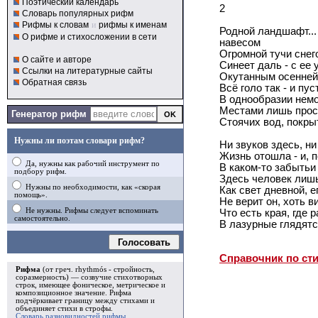
Поэтический календарь
2
Словарь популярных рифм
Рифмы к словам
и
рифмы к именам
Родной ландшафт..
О рифме и стихосложении в сети
навесом
Огромной тучи снег
О сайте и авторе
Синеет даль - с ее
Ссылки на литературные сайты
Окутанным осенней 
Обратная связь
Всё голо так - и пу
В однообразии немо
Местами лишь прос
Генератор рифм
Стоячих вод, покр
Нужны ли поэтам словари рифм?
Ни звуков здесь, ни
Жизнь отошла - и, 
Да, нужны как рабочий инструмент по
В каком-то забытьи
подбору рифм.
Здесь человек лишь
Нужны по необходимости, как «скорая
Как свет дневной, е
помощь».
Не верит он, хоть в
Не нужны. Рифмы следует вспоминать
Что есть края, где 
самостоятельно.
В лазурные глядятся
Голосовать
Справочник по ст
Рифма
(от греч. rhythmós - стройность,
соразмерность) — созвучие стихотворных
строк, имеющее фоническое, метрическое и
композиционное значение.
Рифма
подчёркивает границу между стихами и
объединяет стихи в
строфы
.
Словарь разновидностей рифмы