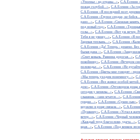
,
«Упоенье - яд отравы...»
С.А.Есенин «
,
пожар голубой...»
С.А.Есенин «За го
С.А.Есенин «Я последний поэт деревни
С.А.Есенин «Глупое сердце, не бейся..
,
рано...»
С.А.Есенин «Снежная замять 
,
под новый год»
С.А.Есенин «Троицын
,
голы...»
С.А.Есенин «Вот уж вечер. Ро
,
Тебя я не увижу...»
С.А.Есенин «Я по
,
Заревая теплынь...»
С.А.Есенин «Кал
С.А.Есенин «Да! Теперь - решено. Без в
,
былая рана -»
С.А.Есенин «Закружилас
,
«Спит ковыль. Равнина дорогая...»
С.
,
покойнику»
С.А.Есенин «Вечером си
,
половодье...»
С.А.Есенин «Не ругайте
С.А.Есенин «Цветы мне говорят - прощ
,
«Мы теперь уходим понемногу...»
С.
С.А.Есенин «Все живое особой метой..
,
дом»
С.А.Есенин «Отговорила роща зо
,
сегодня у менялы...»
С.А.Есенин «Сви
,
слышишь - сани мчатся...»
С.А.Есенин
,
,
грядки...»
С.А.Есенин «Сукин сын»
,
кружево в роще связала...»
С.А.Есенин
,
«Пушкину»
С.А.Есенин «Устал я жить
,
ветер...»
С.А.Есенин «Черный челове
,
«Каждый труд благослови, удача...»
С
,
края...»
С.А.Есенин «Под венком лес