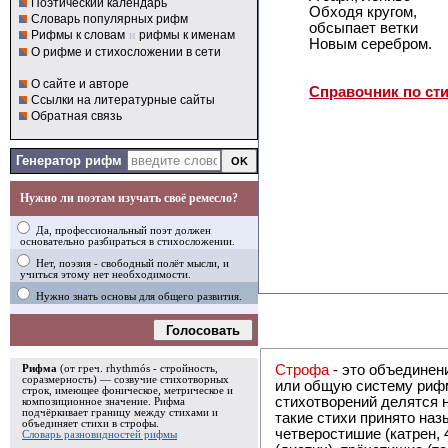
Поэтический календарь
Обходя кругом,
Словарь популярных рифм
обсыпает ветки
Рифмы к словам
и
рифмы к именам
Новым серебром.
О рифме и стихосложении в сети
О сайте и авторе
Справочник по ст
Ссылки на литературные сайты
Обратная связь
Генератор рифм
Нужно ли поэтам изучать своё ремесло?
Да, профессиональный поэт должен
основательно разбираться в стихосложении.
Нет, поэзия - свободный полёт мысли, и
учиться этому нет необходимости.
Нужно знать основы для общего развития.
Голосовать
Строфа
- это объединение двух и
Рифма
(от греч. rhythmós - стройность,
соразмерность) — созвучие стихотворных
или общую систему рифм, и регулярно или периодически п
строк, имеющее фоническое, метрическое и
стихотворений делятся на строфы и т.о. являются строфическими. Ес
композиционное значение.
Рифма
подчёркивает границу между стихами и
такие стихи принято называть астрофическими. Самая популярная строфа в русской поэзии -
объединяет стихи в
строфы
.
четверостишие (катрен,
Словарь разновидностей рифмы