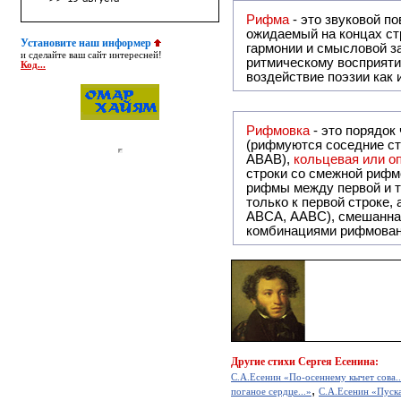
Рифма
- это звуковой повтор, традиционно используемый в поэзии и, как прав
ожидаемый на концах ст
Установите наш информер
гармонии и смысловой з
и сделайте ваш сайт интересней!
ритмическому восприяти
Код...
воздействие поэзии как
Рифмовка
- это порядок
(рифмуются соседние ст
ABAB),
кольцевая или 
строки со смежной рифм
рифмы между первой и т
только к первой строке,
ABCA, AABC), смешанная или вольная рифмовка (рифмовка в сложных строфах с различными
комбинациями рифмован
Другие
стихи Сергея Есенина:
С.А.Есенин «По-осеннему кычет сова..
,
поганое сердце...»
С.А.Есенин «Пуска