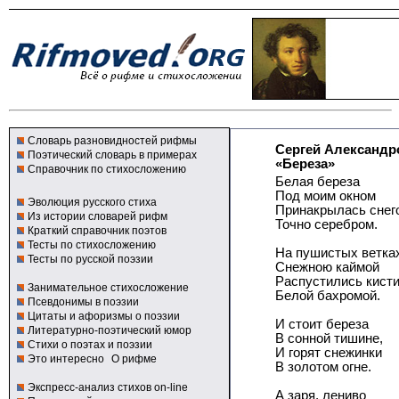
Словарь разновидностей рифмы
Сергей Александр
Поэтический словарь в примерах
«Береза»
Справочник по стихосложению
Белая береза
Под моим окном
Эволюция русского стиха
Принакрылась снег
Из истории словарей рифм
Точно серебром.
Краткий справочник поэтов
Тесты по стихосложению
На пушистых ветка
Тесты по русской поэзии
Снежною каймой
Распустились кист
Занимательное стихосложение
Белой бахромой.
Псевдонимы в поэзии
Цитаты и афоризмы о поэзии
И стоит береза
Литературно-поэтический юмор
В сонной тишине,
Стихи о поэтах и поэзии
И горят снежинки
Это интересно
О рифме
В золотом огне.
Экспресс-анализ стихов on-line
А заря, лениво