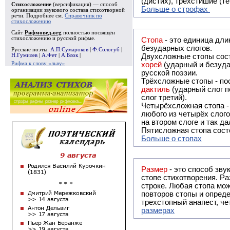
(дистих), трёхстишие (т
Стихосложение
(версификация) — способ
Больше о строфах
организации звукового состава стихотворной
речи. Подробнее см.
Справочник по
стихосложению
Сайт
Рифмовед.org
полностью посвящён
стихосложению и русской рифме.
Стопа
- это единица дли
безударных слогов.
Русские поэты:
А.П.Сумароков
|
Ф.Сологуб
|
Н.Гумилев
|
А.Фет
|
А.Блок
|
Двухсложные стопы сост
Рифма к слову «льву»
хорей
(ударный и безуда
русской поэзии.
Трёхсложные стопы - пос
дактиль
(ударный слог п
слог третий).
Четырёхсложная стопа 
любого из четырёх слого
на втором слоге и так да
Пятисложная стопа состо
Больше о стопах
Размер
- это способ зву
стопе стихотворения. Ра
строке. Любая стопа мож
повторов стопы и опреде
трехстопный анапест, че
размерах